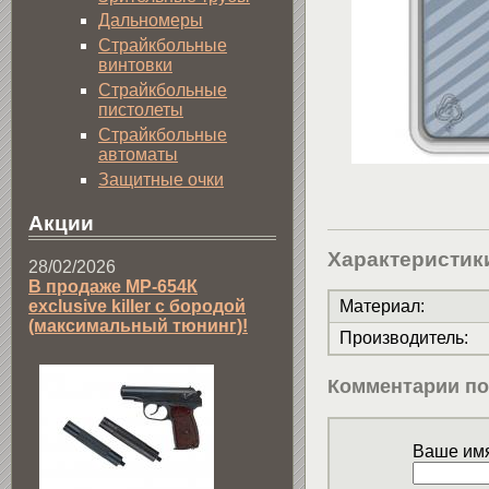
Дальномеры
Страйкбольные
винтовки
Страйкбольные
пистолеты
Страйкбольные
автоматы
Защитные очки
Акции
Характеристик
28/02/2026
В продаже МР-654К
exclusive killer с бородой
Материал
:
(максимальный тюнинг)!
Производитель
:
Комментарии по
Ваше имя