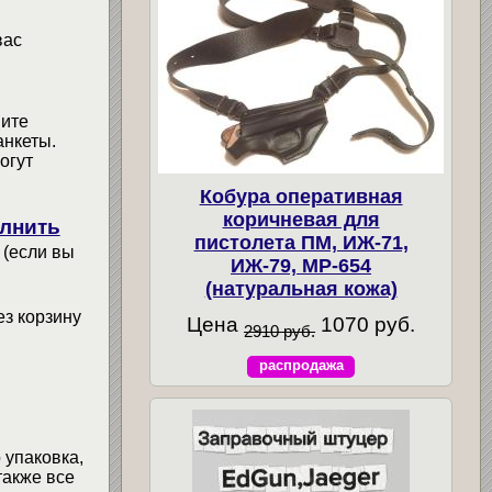
вас
мите
анкеты.
огут
Кобура оперативная
коричневая для
лнить
пистолета ПМ, ИЖ-71,
 (если вы
ИЖ-79, МР-654
(натуральная кожа)
ез корзину
Цена
1070 руб.
2910 руб.
распродажа
 упаковка,
также все