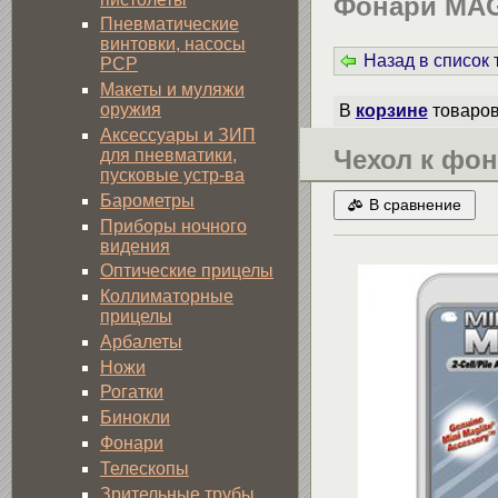
Фонари MAG
Пневматические
винтовки, насосы
Назад в список
PCP
Макеты и муляжи
оружия
В
корзине
товаро
Аксессуары и ЗИП
Чехол к фон
для пневматики,
пусковые устр-ва
Барометры
В сравнение
Приборы ночного
видения
Оптические прицелы
Коллиматорные
прицелы
Арбалеты
Ножи
Рогатки
Бинокли
Фонари
Телескопы
Зрительные трубы