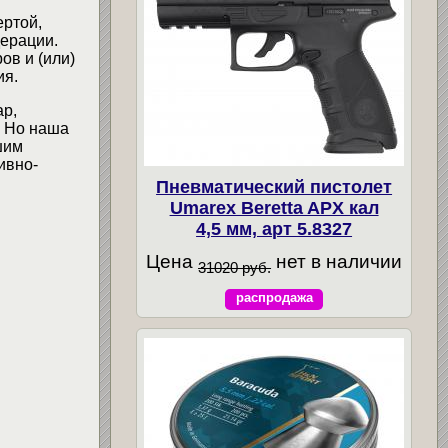
ертой,
ерации.
ов и (или)
ия.
ар,
. Но наша
шим
ивно-
Пневматический пистолет
Umarex Beretta APX кал
4,5 мм, арт 5.8327
Цена
нет в наличии
31020 руб.
распродажа