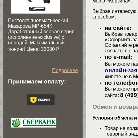
меню «Корзина».
Выбрав интересующ
способом:
Пистолет пневматический
Макарова МР-654К
на сайте:
Доработанный особая серия
Выбрав товары
(исполнение exclusive) c
«Оформить зак
бородой. Максимальный
Оставляйте р
тюнинг! Цена: 33080
₽
связаться с в
по e-mail:
Вы можете на
онлайн-зая
Подробнее
живете не в М
Принимаем оплату:
по телефон
Вы можете про
8 (499
сайта:
Обмен и возвра
Условия обмена и
Товар не долж
товарный вид,