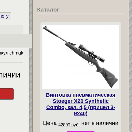
Каталог
логу
икул
chmgk
личии
у
Винтовка пневматическая
Stoeger X20 Synthetic
Combo, кал. 4,5 (прицел 3-
9х40)
Цена
нет в наличии
42890 руб.