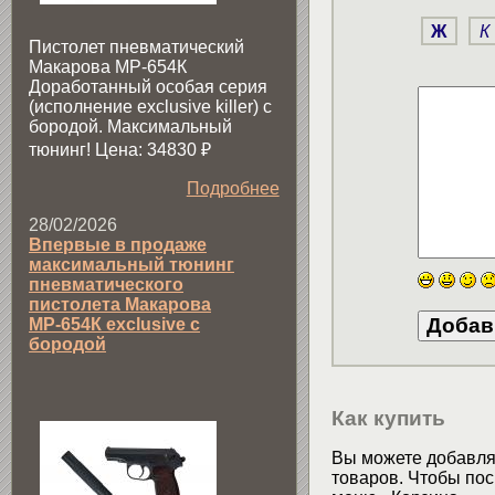
Ж
К
Пистолет пневматический
Макарова МР-654К
Доработанный особая серия
(исполнение exclusive killer) с
бородой. Максимальный
тюнинг! Цена: 34830
₽
Подробнее
28/02/2026
Впервые в продаже
максимальный тюнинг
пневматического
пистолета Макарова
МР-654К exclusive с
бородой
Как купить
Вы можете добавлят
товаров. Чтобы пос