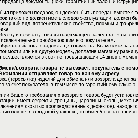
 продавца документы (чеки, гарантийный талон, инструкция
.
 был приложен подарок, он должен быть передан вместе с 
рок также не должен иметь следов эксплуатации, должен б
товарный вид, потребительские свойства, пломбы и фабрич
вка.
бмену и возврату товары надлежащего качества, если они 
 исключительно приобретающим его покупателем.
обретенный товар надлежащего качества Вы можете на ан
стоимости или на другую модель, доплатив магазину разницу
т осуществляется в срок не превышающий 14 дней с момен
бмена/возврата товара не выезжает, покупатель с по
 компании отправляет товар по нашему адресу!
ка (пересылка) изделий для обмена или возврата денег за 
я за счет покупателя, в том числе по гарантийному случаю!
нии Вашего требования о возврате товара будет установле
атации, имеет дефекты (трещины, царапины, сколы, механи
ключением скрытых производственных дефектов), находитс
ции или не в заводской упаковке, то обмен/возврат произв