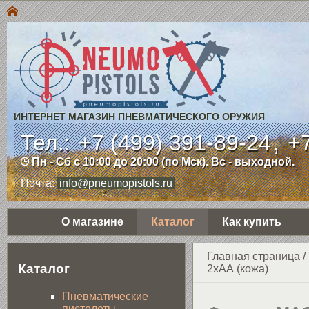
ИНТЕРНЕТ МАГАЗИН ПНЕВМАТИЧЕСКОГО ОРУЖИЯ
Тел.:
+7 (499) 391-89-24
,
+7
Пн - Сб с 10:00 до 20:00 (по Мск). Вс - выходной.
Почта:
info@pneumopistols.ru
О магазине
Каталог
Как купить
Главная страница
/
Каталог
2хАА (кожа)
Пнев­ма­ти­чес­кие
пистолеты