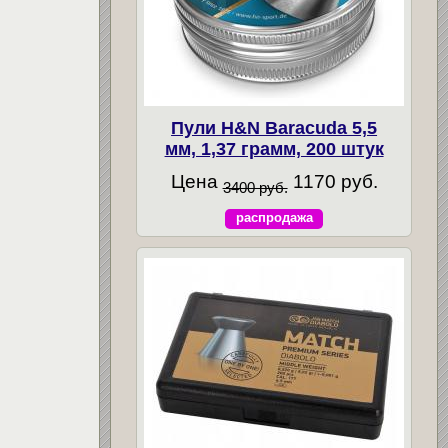
Пули H&N Baracuda 5,5
мм, 1,37 грамм, 200 штук
Цена
1170 руб.
3400 руб.
распродажа