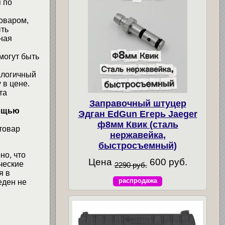
 по
товаром,
ыть
ная
могут быть
алогичный
 в цене.
та
Заправочный штуцер
мощью
Эдган EdGun Егерь Jaeger
ф8мм Квик (сталь
товар
нержавейка,
быстросъемный)
но, что
Цена
600 руб.
ческие
2290 руб.
я в
распродажа
еден не