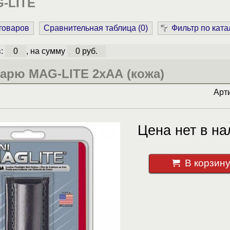
-LITE
 товаров
Сравнительная таблица (
0
)
Фильтр по ката
в:
0
, на сумму
0 руб.
арю MAG-LITE 2хАА (кожа)
Арт
Цена нет в на
В корзин