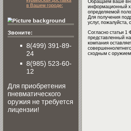
курьерская доставка
Обращаем ваше вни
в Вашем городе:
информационный хар
определяемой поло
Для получения подр
услуг, пожалуйста,
Звоните:
Согласно статьи 1 
представленный на 
компания оставляет
8(499) 391-89-
совершеннолетнего 
24
сходным с оружием 
8(985) 523-60-
12
Для приобретения
пневматического
оружия не требуется
лицензии!