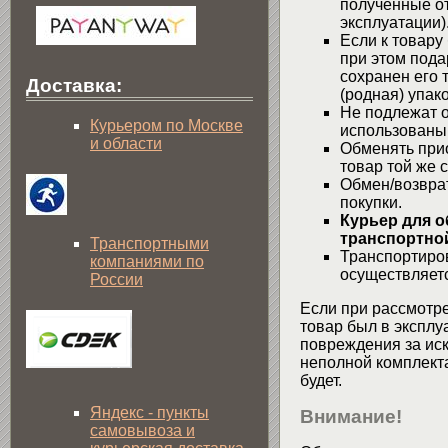
полученные от
эксплуатации)
Если к товару
при этом пода
сохранен его 
Доставка:
(родная) упако
Не подлежат о
Курьером по Москве
использованы
и области
Обменять при
товар той же 
Обмен/возвра
покупки.
Курьер для о
транспортной
Транспортными
Транспортиров
компаниями по
осуществляетс
России
Если при рассмотре
товар был в эксплу
повреждения за ис
неполной комплекта
будет.
Яндекс - пункты
Внимание!
самовывоза и