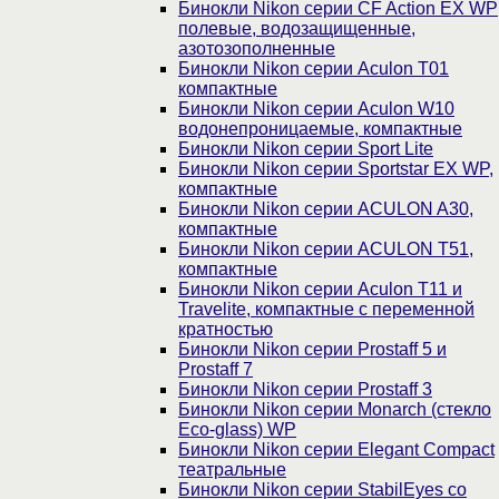
Бинокли Nikon серии СF Action EX WP
полевые, водозащищенные,
азотозополненные
Бинокли Nikon серии Aculon T01
компактные
Бинокли Nikon серии Aculon W10
водонепроницаемые, компактные
Бинокли Nikon серии Sport Lite
Бинокли Nikon серии Sportstar EX WP,
компактные
Бинокли Nikon серии ACULON A30,
компактные
Бинокли Nikon серии ACULON Т51,
компактные
Бинокли Nikon серии Aculon T11 и
Travelite, компактные с переменной
кратностью
Бинокли Nikon серии Prostaff 5 и
Prostaff 7
Бинокли Nikon серии Prostaff 3
Бинокли Nikon серии Monarch (стекло
Eco-glass) WP
Бинокли Nikon серии Elegant Compact
театральные
Бинокли Nikon серии StabilEyes со