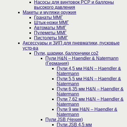
Насосы для винтовок PCP и баллоны
высокого давления
Макеты и муляжи оружия
Гранаты ММГ
Штык-ножи ММГ
Автоматы ММГ
Пулеметы ММГ
Пистолеты ММГ
Аксессуары и ЗИП для пневматики, пусковые
устр-ва
Пули, шарики, баллончики со2
Пули H&N – Haendler & Natermann
(Германия)
Пули 4,5 мм H&N – Haendler &
Natermann
Пули 5,5 мм H&N – Haendler &
Natermann
Пули 6,35 мм H&N – Haendler &
Natermann
Пули 7,62 мм H&N – Haendler &
Natermann
Пули 9 мм H&N – Haendler &
Natermann
Пули JSB (Чехия)
Пули JSB 4,5 мм