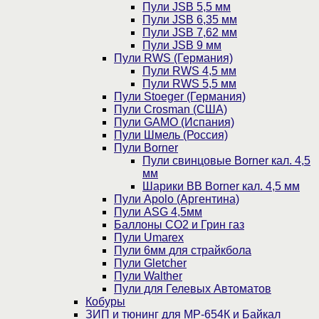
Пули JSB 5,5 мм
Пули JSB 6,35 мм
Пули JSB 7,62 мм
Пули JSB 9 мм
Пули RWS (Германия)
Пули RWS 4,5 мм
Пули RWS 5,5 мм
Пули Stoeger (Германия)
Пули Crosman (США)
Пули GAMO (Испания)
Пули Шмель (Россия)
Пули Borner
Пули свинцовые Borner кал. 4,5
мм
Шарики BB Borner кал. 4,5 мм
Пули Apolo (Аргентина)
Пули ASG 4,5мм
Баллоны CO2 и Грин газ
Пули Umarex
Пули 6мм для страйкбола
Пули Gletcher
Пули Walther
Пули для Гелевых Автоматов
Кобуры
ЗИП и тюнинг для МР-654К и Байкал