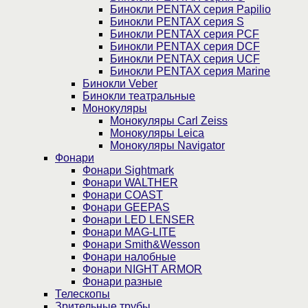
Бинокли PENTAX серия Papilio
Бинокли PENTAX серия S
Бинокли PENTAX серия PCF
Бинокли PENTAX серия DCF
Бинокли PENTAX серия UCF
Бинокли PENTAX серия Marine
Бинокли Veber
Бинокли театральные
Монокуляры
Монокуляры Carl Zeiss
Монокуляры Leica
Монокуляры Navigator
Фонари
Фонари Sightmark
Фонари WALTHER
Фонари COAST
Фонари GEEPAS
Фонари LED LENSER
Фонари MAG-LITE
Фонари Smith&Wesson
Фонари налобные
Фонари NIGHT ARMOR
Фонари разные
Телескопы
Зрительные трубы