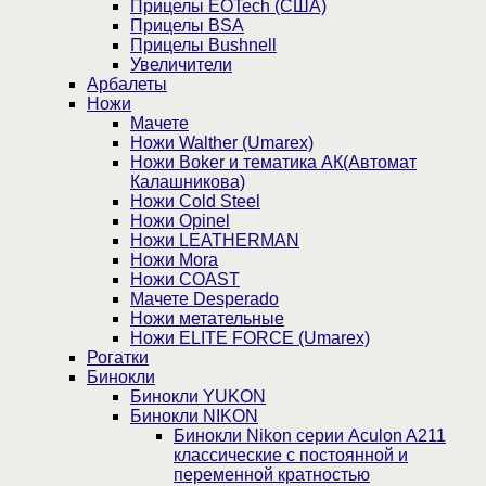
Прицелы EOTech (США)
Прицелы BSA
Прицелы Bushnell
Увеличители
Арбалеты
Ножи
Мачете
Ножи Walther (Umarex)
Ножи Boker и тематика АК(Автомат
Калашникова)
Ножи Cold Steel
Ножи Opinel
Ножи LEATHERMAN
Ножи Mora
Ножи COAST
Мачете Desperado
Ножи метательные
Ножи ELITE FORCE (Umarex)
Рогатки
Бинокли
Бинокли YUKON
Бинокли NIKON
Бинокли Nikon серии Aculon A211
классические с постоянной и
переменной кратностью