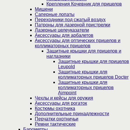
Крепления Кочевник для прицелов
Мишени
Саперные лопаты
Переходники под сжатый воздух
Патроны для лазерной пристрелки
Лазерные целеуказатели
Аксессуары для арбалетов
Аксессуары для оптических прицелов и
коллиматорных прицелов
Защитные крышки для прицелов и
наглазники
Защитные крышки для прицелов
Leupold
Защитные крышки для
коллиматорных прицелов Docter
Защитные крышки для
коллиматорных прицелов
Aimpoint
Чехлы и кейсы для оружия
Аксессуары для рогаток
Костюмы охотника
Дополнительные принадлежности
Перчатки охотничьи
Ремни тактические
Барометры