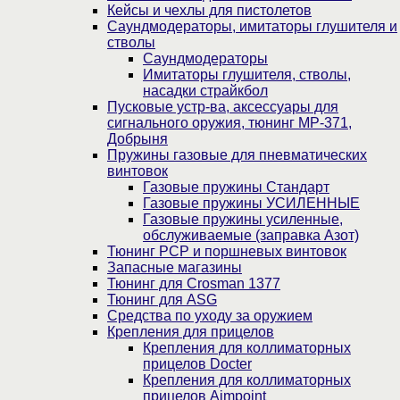
Кейсы и чехлы для пистолетов
Саундмодераторы, имитаторы глушителя и
стволы
Саундмодераторы
Имитаторы глушителя, стволы,
насадки страйкбол
Пусковые устр-ва, аксессуары для
сигнального оружия, тюнинг МР-371,
Добрыня
Пружины газовые для пневматических
винтовок
Газовые пружины Стандарт
Газовые пружины УСИЛЕННЫЕ
Газовые пружины усиленные,
обслуживаемые (заправка Азот)
Тюнинг PCP и поршневых винтовок
Запасные магазины
Тюнинг для Crosman 1377
Тюнинг для ASG
Средства по уходу за оружием
Крепления для прицелов
Крепления для коллиматорных
прицелов Docter
Крепления для коллиматорных
прицелов Aimpoint