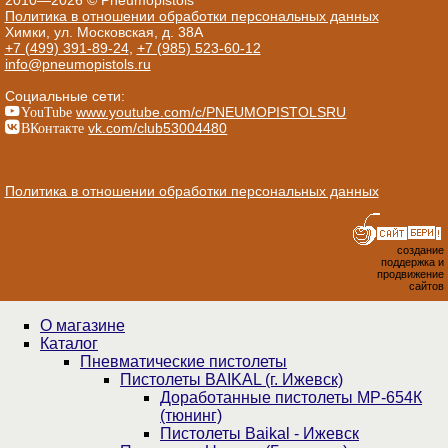
2010—2026 © Pneumopistols
Политика в отношении обработки персональных данных
Химки, ул. Московская, д. 38А
+7 (499) 391-89-24
,
+7 (985) 523-60-12
info@pneumopistols.ru
Социальные сети:
YouTube
www.youtube.com/c/PNEUMOPISTOLSRU
ВКонтакте
vk.com/club53004480
Политика в отношении обработки персональных данных
создание
поддержка и
продвижение
сайтов
О магазине
Каталог
Пнев­ма­ти­чес­кие пистолеты
Пистолеты BAIKAL (г. Ижевск)
Доработанные пистолеты МР-654К
(тюнинг)
Пистолеты Baikal - Ижевск