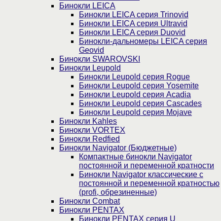
Бинокли LEICA
Бинокли LEICA серия Trinovid
Бинокли LEICA серия Ultravid
Бинокли LEICA серия Duovid
Бинокли-дальномеры LEICA серия
Geovid
Бинокли SWAROVSKI
Бинокли Leupold
Бинокли Leupold серия Rogue
Бинокли Leupold серия Yosemite
Бинокли Leupold серия Acadia
Бинокли Leupold серия Cascades
Бинокли Leupold серия Mojave
Бинокли Kahles
Бинокли VORTEX
Бинокли Redfied
Бинокли Navigator (Бюджетные)
Компактные бинокли Navigator
постоянной и переменной кратности
Бинокли Navigator классические с
постоянной и переменной кратностью
(profi, обрезиненные)
Бинокли Combat
Бинокли PENTAX
Бинокли PENTAX серия U