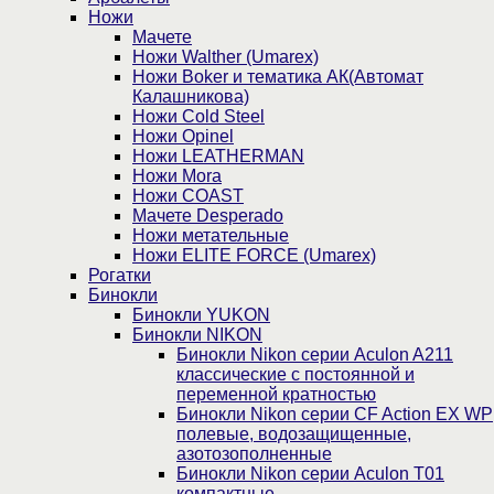
Ножи
Мачете
Ножи Walther (Umarex)
Ножи Boker и тематика АК(Автомат
Калашникова)
Ножи Cold Steel
Ножи Opinel
Ножи LEATHERMAN
Ножи Mora
Ножи COAST
Мачете Desperado
Ножи метательные
Ножи ELITE FORCE (Umarex)
Рогатки
Бинокли
Бинокли YUKON
Бинокли NIKON
Бинокли Nikon серии Aculon A211
классические с постоянной и
переменной кратностью
Бинокли Nikon серии СF Action EX WP
полевые, водозащищенные,
азотозополненные
Бинокли Nikon серии Aculon T01
компактные