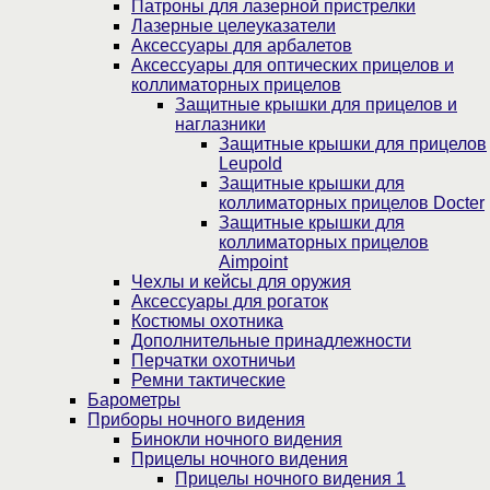
Патроны для лазерной пристрелки
Лазерные целеуказатели
Аксессуары для арбалетов
Аксессуары для оптических прицелов и
коллиматорных прицелов
Защитные крышки для прицелов и
наглазники
Защитные крышки для прицелов
Leupold
Защитные крышки для
коллиматорных прицелов Docter
Защитные крышки для
коллиматорных прицелов
Aimpoint
Чехлы и кейсы для оружия
Аксессуары для рогаток
Костюмы охотника
Дополнительные принадлежности
Перчатки охотничьи
Ремни тактические
Барометры
Приборы ночного видения
Бинокли ночного видения
Прицелы ночного видения
Прицелы ночного видения 1