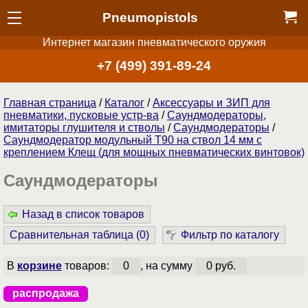
Pneumopistols
Интернет магазин пневматического оружия
+7 (499) 391-89-24
Главная страница
/
Каталог
/
Аксессуары и ЗИП для
пневматики, пусковые устр-ва
/
Саундмодераторы,
имитаторы глушителя и стволы
/
Саундмодераторы
/
Саундмодератор модульный T90 на ствол 14 мм с
креплением Клещ (для мощных пневматических винтовок)
Саундмодераторы
Назад в список товаров
Сравнительная таблица (
0
)
Фильтр по каталогу
В
корзине
товаров:
0
, на сумму
0 руб.
распродажа