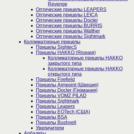
Revenge
Оптические прицелы LEAPERS
Оптические прицелы LEICA
Оптические прицелы Docter
Оптические прицелы BURRIS
Оптические прицелы Walther
Оптические прицелы Sightmark
Коллиматорные прицелы
Прицелы SightecS
Прицелы HAKKO (Япония)
Коллиматорные прицелы HAKKO
закрытого типа
Коллиматорные прицелы HAKKO
открытого типа
Прицелы Firefield
Прицелы Aimpoint (Швеция)
Прицелы Docter (Германия)
Прицелы VOMZ PILAD
Прицелы Sightmark
Прицелы Leapers
Прицелы EOTech (США)
Прицелы BSA
Прицелы Bushnell
Увеличители
Арбалеты