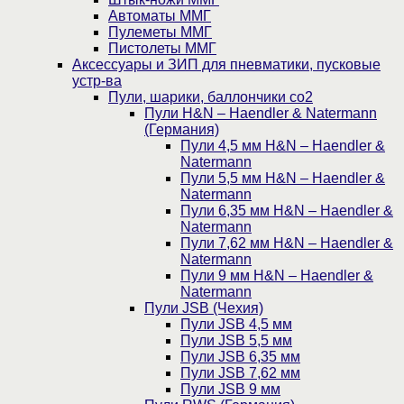
Автоматы ММГ
Пулеметы ММГ
Пистолеты ММГ
Аксессуары и ЗИП для пневматики, пусковые
устр-ва
Пули, шарики, баллончики со2
Пули H&N – Haendler & Natermann
(Германия)
Пули 4,5 мм H&N – Haendler &
Natermann
Пули 5,5 мм H&N – Haendler &
Natermann
Пули 6,35 мм H&N – Haendler &
Natermann
Пули 7,62 мм H&N – Haendler &
Natermann
Пули 9 мм H&N – Haendler &
Natermann
Пули JSB (Чехия)
Пули JSB 4,5 мм
Пули JSB 5,5 мм
Пули JSB 6,35 мм
Пули JSB 7,62 мм
Пули JSB 9 мм