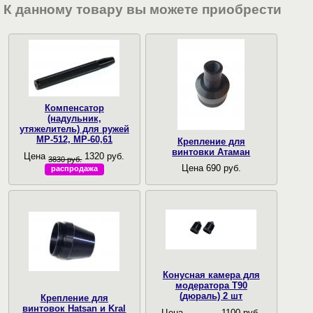
К данному товару вы можете приобрести
Компенсатор
(надульник,
утяжелитель) для ружей
МР-512, МР-60,61
Крепление для
винтовки Атаман
Цена
1320 руб.
3830 руб.
Цена 690 руб.
распродажа
Конусная камера для
модератора Т90
(дюраль) 2 шт
Крепление для
винтовок Hatsan и Kral
Цена
1100 руб.