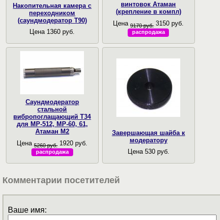
винтовок Атаман
Накопительная камера с
(крепление в компл)
переходником
(саундмодератор Т90)
Цена
3150 руб.
9170 руб.
Цена 1360 руб.
распродажа
Саундмодератор
стальной
вибропоглащающий T34
для МР-512, МР-60, 61,
Атаман М2
Завершающая шайба к
модератору
Цена
1920 руб.
5260 руб.
Цена 530 руб.
распродажа
Комментарии посетителей
Ваше имя: