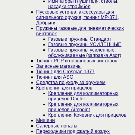
Имитаторы глушителя, стволы,
насадки страйкбол
Пусковые устр-ва, аксессуары для
сигнального оружия, тюнинг МР-371,
Добрыня
Пружины газовые для пневматических
винтовок
Газовые пружины Стандарт
Газовые пружины УСИЛЕННЫЕ
Газовые пружины усиленные,
обслуживаемые (заправка Азот)
Тюнинг PCP и поршневых винтовок
Запасные магазины
Тюнинг для Crosman 1377
Тюнинг для ASG
Средства по уходу за оружием
Крепления для прицелов
Крепления для коллиматорных
прицелов Docter
Крепления для коллиматорных
прицелов Aimpoint
Крепления Кочевник для прицелов
Мишени
Саперные лопаты
Переходники под сжатый воздух