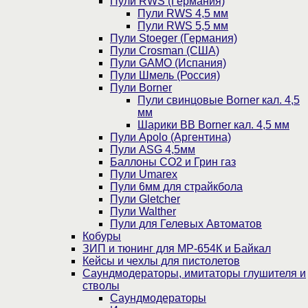
Пули RWS (Германия)
Пули RWS 4,5 мм
Пули RWS 5,5 мм
Пули Stoeger (Германия)
Пули Crosman (США)
Пули GAMO (Испания)
Пули Шмель (Россия)
Пули Borner
Пули свинцовые Borner кал. 4,5
мм
Шарики BB Borner кал. 4,5 мм
Пули Apolo (Аргентина)
Пули ASG 4,5мм
Баллоны CO2 и Грин газ
Пули Umarex
Пули 6мм для страйкбола
Пули Gletcher
Пули Walther
Пули для Гелевых Автоматов
Кобуры
ЗИП и тюнинг для МР-654К и Байкал
Кейсы и чехлы для пистолетов
Саундмодераторы, имитаторы глушителя и
стволы
Саундмодераторы