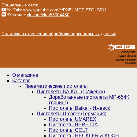
Социальные сети:
YouTube
www.youtube.com/c/PNEUMOPISTOLSRU
ВКонтакте
vk.com/club53004480
Политика в отношении обработки персональных данных
создание
поддержка и
продвижение
сайтов
О магазине
Каталог
Пнев­ма­ти­чес­кие пистолеты
Пистолеты BAIKAL (г. Ижевск)
Доработанные пистолеты МР-654К
(тюнинг)
Пистолеты Baikal - Ижевск
Пистолеты Umarex (Германия)
Пистолеты UMAREX
Пистолеты BERETTA
Пистолеты COLT
Пистолеты HECKLER & KOCH