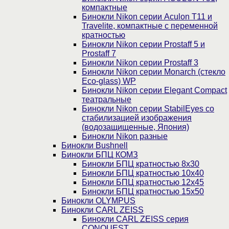
компактные
Бинокли Nikon серии Aculon T11 и
Travelite, компактные с переменной
кратностью
Бинокли Nikon серии Prostaff 5 и
Prostaff 7
Бинокли Nikon серии Prostaff 3
Бинокли Nikon серии Monarch (стекло
Eco-glass) WP
Бинокли Nikon серии Elegant Compact
театральные
Бинокли Nikon серии StabilEyes со
стабилизацией изображения
(водозащищенные, Япония)
Бинокли Nikon разные
Бинокли Bushnell
Бинокли БПЦ КОМЗ
Бинокли БПЦ кратностью 8х30
Бинокли БПЦ кратностью 10х40
Бинокли БПЦ кратностью 12х45
Бинокли БПЦ кратностью 15х50
Бинокли OLYMPUS
Бинокли CARL ZEISS
Бинокли CARL ZEISS серия
CONQUEST