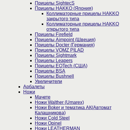
Прицелы SightecS
Прицелы HAKKO (Япония)
Коллиматорные прицелы HAKKO
закрытого типа
Коллиматорные прицелы HAKKO
открытого типа
Прицелы Firefield
Прицелы Aimpoint (Швеция)
Прицелы Docter (Германия)
Прицелы VOMZ PILAD
Прицелы Sightmark
Прицелы Leapers
Прицелы EOTech (США)
Прицелы BSA
Прицелы Bushnell
Увеличители
Арбалеты
Ножи
Мачете
Ножи Walther (Umarex)
Ножи Boker и тематика АК(Автомат
Калашникова)
Ножи Cold Steel
Ножи Opinel
Ножи LEATHERMAN