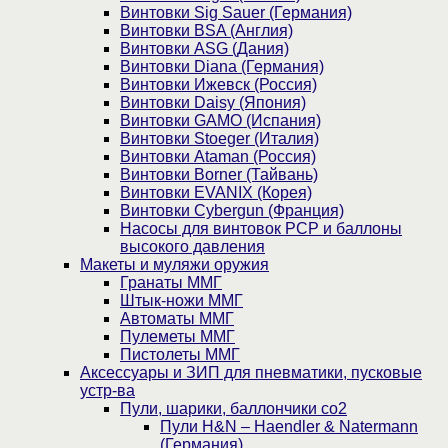
Винтовки Sig Sauer (Германия)
Винтовки BSA (Англия)
Винтовки ASG (Дания)
Винтовки Diana (Германия)
Винтовки Ижевск (Россия)
Винтовки Daisy (Япония)
Винтовки GAMO (Испания)
Винтовки Stoeger (Италия)
Винтовки Ataman (Россия)
Винтовки Borner (Тайвань)
Винтовки EVANIX (Корея)
Винтовки Cybergun (Франция)
Насосы для винтовок PCP и баллоны
высокого давления
Макеты и муляжи оружия
Гранаты ММГ
Штык-ножи ММГ
Автоматы ММГ
Пулеметы ММГ
Пистолеты ММГ
Аксессуары и ЗИП для пневматики, пусковые
устр-ва
Пули, шарики, баллончики со2
Пули H&N – Haendler & Natermann
(Германия)