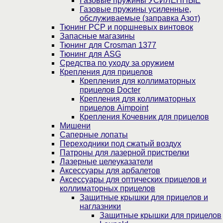
Газовые пружины УСИЛЕННЫЕ
Газовые пружины усиленные,
обслуживаемые (заправка Азот)
Тюнинг PCP и поршневых винтовок
Запасные магазины
Тюнинг для Crosman 1377
Тюнинг для ASG
Средства по уходу за оружием
Крепления для прицелов
Крепления для коллиматорных
прицелов Docter
Крепления для коллиматорных
прицелов Aimpoint
Крепления Кочевник для прицелов
Мишени
Саперные лопаты
Переходники под сжатый воздух
Патроны для лазерной пристрелки
Лазерные целеуказатели
Аксессуары для арбалетов
Аксессуары для оптических прицелов и
коллиматорных прицелов
Защитные крышки для прицелов и
наглазники
Защитные крышки для прицелов