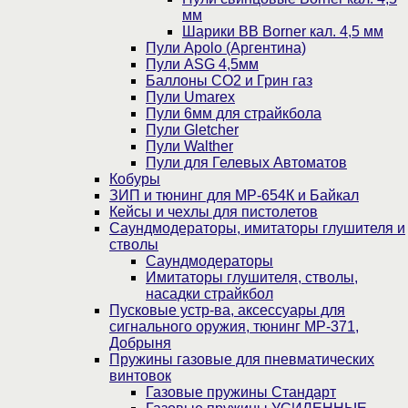
мм
Шарики BB Borner кал. 4,5 мм
Пули Apolo (Аргентина)
Пули ASG 4,5мм
Баллоны CO2 и Грин газ
Пули Umarex
Пули 6мм для страйкбола
Пули Gletcher
Пули Walther
Пули для Гелевых Автоматов
Кобуры
ЗИП и тюнинг для МР-654К и Байкал
Кейсы и чехлы для пистолетов
Саундмодераторы, имитаторы глушителя и
стволы
Саундмодераторы
Имитаторы глушителя, стволы,
насадки страйкбол
Пусковые устр-ва, аксессуары для
сигнального оружия, тюнинг МР-371,
Добрыня
Пружины газовые для пневматических
винтовок
Газовые пружины Стандарт