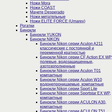
Ножи Mora
Ножи COAST
Мачете Desperado
Ножи метательные
Ножи ELITE FORCE (Umarex)
Рогатки
Бинокли
Бинокли YUKON
Бинокли NIKON
Бинокли Nikon серии Aculon A211
классические с постоянной и
переменной кратностью
Бинокли Nikon серии СF Action EX WP
полевые, водозащищенные,
азотозополненные
Бинокли Nikon серии Aculon T01
компактные
Бинокли Nikon серии Aculon W10
водонепроницаемые, компактные
Бинокли Nikon серии Sport Lite
Бинокли Nikon серии Sportstar EX WP,
компактные
Бинокли Nikon серии ACULON A30,
компактные
Бинокли Nikon серии ACULON Т51,