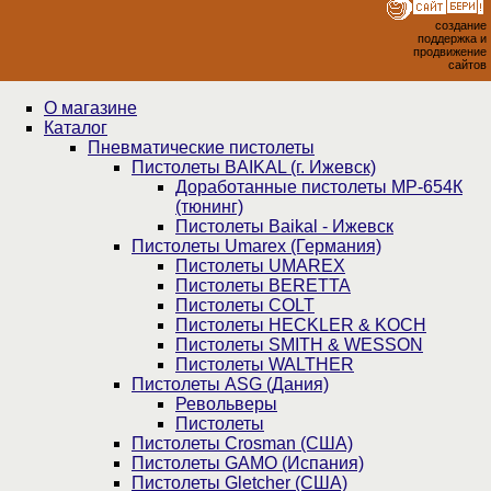
создание
поддержка и
продвижение
сайтов
О магазине
Каталог
Пнев­ма­ти­чес­кие пистолеты
Пистолеты BAIKAL (г. Ижевск)
Доработанные пистолеты МР-654К
(тюнинг)
Пистолеты Baikal - Ижевск
Пистолеты Umarex (Германия)
Пистолеты UMAREX
Пистолеты BERETTA
Пистолеты COLT
Пистолеты HECKLER & KOCH
Пистолеты SMITH & WESSON
Пистолеты WALTHER
Пистолеты ASG (Дания)
Револьверы
Пистолеты
Пистолеты Crosman (США)
Пистолеты GAMO (Испания)
Пистолеты Gletcher (США)