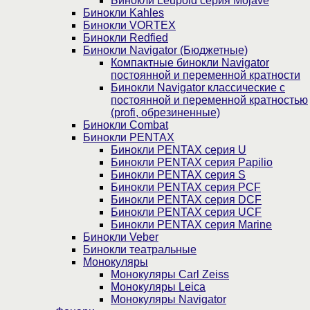
Бинокли Leupold серия Mojave
Бинокли Kahles
Бинокли VORTEX
Бинокли Redfied
Бинокли Navigator (Бюджетные)
Компактные бинокли Navigator
постоянной и переменной кратности
Бинокли Navigator классические с
постоянной и переменной кратностью
(profi, обрезиненные)
Бинокли Combat
Бинокли PENTAX
Бинокли PENTAX серия U
Бинокли PENTAX серия Papilio
Бинокли PENTAX серия S
Бинокли PENTAX серия PCF
Бинокли PENTAX серия DCF
Бинокли PENTAX серия UCF
Бинокли PENTAX серия Marine
Бинокли Veber
Бинокли театральные
Монокуляры
Монокуляры Carl Zeiss
Монокуляры Leica
Монокуляры Navigator