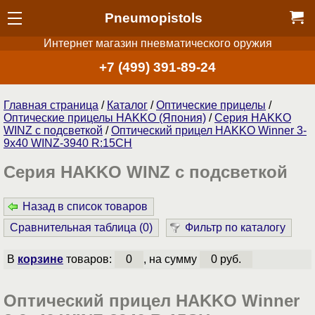
Pneumopistols
Интернет магазин пневматического оружия
+7 (499) 391-89-24
Главная страница
/
Каталог
/
Оптические прицелы
/
Оптические прицелы HAKKO (Япония)
/
Серия НAKKO
WINZ с подсветкой
/
Оптический прицел HAKKO Winner 3-
9x40 WINZ-3940 R:15CH
Серия НAKKO WINZ с подсветкой
Назад в список товаров
Сравнительная таблица (
0
)
Фильтр по каталогу
В
корзине
товаров:
0
, на сумму
0 руб.
Оптический прицел HAKKO Winner