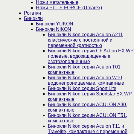
Ножи метательные
Ножи ELITE FORCE (Umarex)
Рогатки
Бинокли
Бинокли YUKON
Бинокли NIKON
Бинокли Nikon серии Aculon A211
классические с постоянной и
переменной кратностью
Бинокли Nikon серии СF Action EX WP
полевые, водозащищенные,
азотозополненные
Бинокли Nikon серии Aculon T01
компактные
Бинокли Nikon серии Aculon W10
водонепроницаемые, компактные
Бинокли Nikon серии Sport Lite
Бинокли Nikon серии Sportstar EX WP,
компактные
Бинокли Nikon серии ACULON A30,
компактные
Бинокли Nikon серии ACULON Т51,
компактные
Бинокли Nikon серии Aculon T11 и
Travelite, компактные с переменной