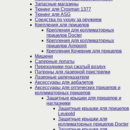
Запасные магазины
Тюнинг для Crosman 1377
Тюнинг для ASG
Средства по уходу за оружием
Крепления для прицелов
Крепления для коллиматорных
прицелов Docter
Крепления для коллиматорных
прицелов Aimpoint
Крепления Кочевник для прицелов
Мишени
Саперные лопаты
Переходники под сжатый воздух
Патроны для лазерной пристрелки
Лазерные целеуказатели
Аксессуары для арбалетов
Аксессуары для оптических прицелов и
коллиматорных прицелов
Защитные крышки для прицелов и
наглазники
Защитные крышки для прицелов
Leupold
Защитные крышки для
коллиматорных прицелов Docter
Защитные крышки для