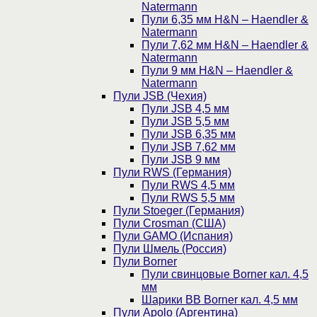
Natermann
Пули 6,35 мм H&N – Haendler &
Natermann
Пули 7,62 мм H&N – Haendler &
Natermann
Пули 9 мм H&N – Haendler &
Natermann
Пули JSB (Чехия)
Пули JSB 4,5 мм
Пули JSB 5,5 мм
Пули JSB 6,35 мм
Пули JSB 7,62 мм
Пули JSB 9 мм
Пули RWS (Германия)
Пули RWS 4,5 мм
Пули RWS 5,5 мм
Пули Stoeger (Германия)
Пули Crosman (США)
Пули GAMO (Испания)
Пули Шмель (Россия)
Пули Borner
Пули свинцовые Borner кал. 4,5
мм
Шарики BB Borner кал. 4,5 мм
Пули Apolo (Аргентина)