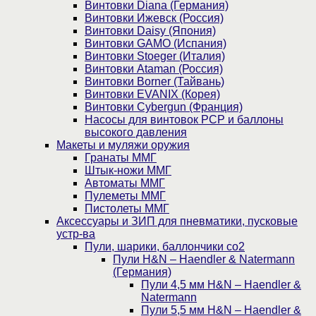
Винтовки Diana (Германия)
Винтовки Ижевск (Россия)
Винтовки Daisy (Япония)
Винтовки GAMO (Испания)
Винтовки Stoeger (Италия)
Винтовки Ataman (Россия)
Винтовки Borner (Тайвань)
Винтовки EVANIX (Корея)
Винтовки Cybergun (Франция)
Насосы для винтовок PCP и баллоны
высокого давления
Макеты и муляжи оружия
Гранаты ММГ
Штык-ножи ММГ
Автоматы ММГ
Пулеметы ММГ
Пистолеты ММГ
Аксессуары и ЗИП для пневматики, пусковые
устр-ва
Пули, шарики, баллончики со2
Пули H&N – Haendler & Natermann
(Германия)
Пули 4,5 мм H&N – Haendler &
Natermann
Пули 5,5 мм H&N – Haendler &