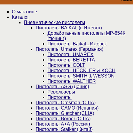
О магазине
Каталог
Пнев­ма­ти­чес­кие пистолеты
Пистолеты BAIKAL (г. Ижевск)
Доработанные пистолеты МР-654К
(тюнинг)
Пистолеты Baikal - Ижевск
Пистолеты Umarex (Германия)
Пистолеты UMAREX
Пистолеты BERETTA
Пистолеты COLT
Пистолеты HECKLER & KOCH
Пистолеты SMITH & WESSON
Пистолеты WALTHER
Пистолеты ASG (Дания)
Револьверы
Пистолеты
Пистолеты Crosman (США)
Пистолеты GAMO (Испания)
Пистолеты Gletcher (США)
Пистолеты Borner (США)
Пистолеты А+А (Россия)
Пистолеты Stalker (Китай)