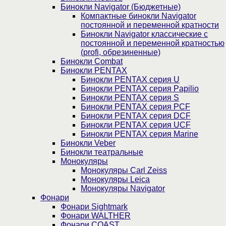
Бинокли Navigator (Бюджетные)
Компактные бинокли Navigator
постоянной и переменной кратности
Бинокли Navigator классические с
постоянной и переменной кратностью
(profi, обрезиненные)
Бинокли Combat
Бинокли PENTAX
Бинокли PENTAX серия U
Бинокли PENTAX серия Papilio
Бинокли PENTAX серия S
Бинокли PENTAX серия PCF
Бинокли PENTAX серия DCF
Бинокли PENTAX серия UCF
Бинокли PENTAX серия Marine
Бинокли Veber
Бинокли театральные
Монокуляры
Монокуляры Carl Zeiss
Монокуляры Leica
Монокуляры Navigator
Фонари
Фонари Sightmark
Фонари WALTHER
Фонари COAST