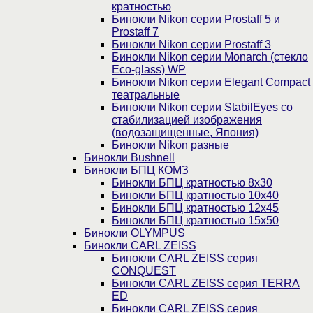
кратностью
Бинокли Nikon серии Prostaff 5 и
Prostaff 7
Бинокли Nikon серии Prostaff 3
Бинокли Nikon серии Monarch (стекло
Eco-glass) WP
Бинокли Nikon серии Elegant Compact
театральные
Бинокли Nikon серии StabilEyes со
стабилизацией изображения
(водозащищенные, Япония)
Бинокли Nikon разные
Бинокли Bushnell
Бинокли БПЦ КОМЗ
Бинокли БПЦ кратностью 8х30
Бинокли БПЦ кратностью 10х40
Бинокли БПЦ кратностью 12х45
Бинокли БПЦ кратностью 15х50
Бинокли OLYMPUS
Бинокли CARL ZEISS
Бинокли CARL ZEISS серия
CONQUEST
Бинокли CARL ZEISS серия TERRA
ED
Бинокли CARL ZEISS серия