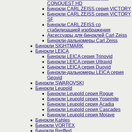
CONQUEST HD
Бинокли CARL ZEISS серия VICTORY
Бинокли CARL ZEISS серия VICTORY
SF
Бинокли CARL ZEISS со
стабилизацией изображения
Аксессуары для биноклей Carl Zeiss
Бинокли-дальномеры Carl Zeiss
Бинокли SIGHTMARK
Бинокли LEICA
Бинокли LEICA серия Trinovid
Бинокли LEICA серия Ultravid
Бинокли LEICA серия Duovid
Бинокли-дальномеры LEICA серия
Geovid
Бинокли SWAROVSKI
Бинокли Leupold
Бинокли Leupold серия Rogue
Бинокли Leupold серия Yosemite
Бинокли Leupold серия Acadia
Бинокли Leupold серия Cascades
Бинокли Leupold серия Mojave
Бинокли Kahles
Бинокли VORTEX
Бинокли Redfied