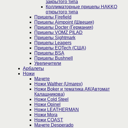
закрытого типа
Коллиматорные прицелы HAKKO
открытого типа
Прицелы Firefield
Прицелы Aimpoint (Швеция)
Прицелы Docter (Германия)
Прицелы VOMZ PILAD
Прицелы Sightmark
Прицелы Leapers
Прицелы EOTech (США)
Прицелы BSA
Прицелы Bushnell
Увеличители
Арбалеты
Ножи
Мачете
Ножи Walther (Umarex)
Ножи Boker и тематика АК(Автомат
Калашникова)
Ножи Cold Steel
Ножи Opinel
Ножи LEATHERMAN
Ножи Mora
Ножи COAST
Мачете Desperado