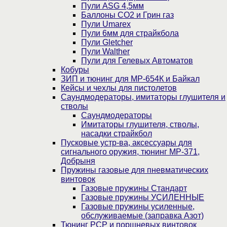
Пули ASG 4,5мм
Баллоны CO2 и Грин газ
Пули Umarex
Пули 6мм для страйкбола
Пули Gletcher
Пули Walther
Пули для Гелевых Автоматов
Кобуры
ЗИП и тюнинг для МР-654К и Байкал
Кейсы и чехлы для пистолетов
Саундмодераторы, имитаторы глушителя и
стволы
Саундмодераторы
Имитаторы глушителя, стволы,
насадки страйкбол
Пусковые устр-ва, аксессуары для
сигнального оружия, тюнинг МР-371,
Добрыня
Пружины газовые для пневматических
винтовок
Газовые пружины Стандарт
Газовые пружины УСИЛЕННЫЕ
Газовые пружины усиленные,
обслуживаемые (заправка Азот)
Тюнинг PCP и поршневых винтовок