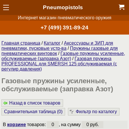
Pneumopistols
Интернет магазин пневматического оружия
+7 (499) 391-89-24
Главная страница
/
Каталог
/
Аксессуары и ЗИП для
пневматики, пусковые устр-ва
/
Пружины газовые для
пневматических винтовок
/
Газовые пружины усиленные,
обслуживаемые (заправка Азот)
/
Газовая пружина
PROFESSIONAL для SMERSH 125 обслуживаемая (с
регулир давления)
Газовые пружины усиленные,
обслуживаемые (заправка Азот)
Назад в список товаров
Сравнительная таблица (
0
)
Фильтр по каталогу
В
корзине
товаров:
0
, на сумму
0 руб.