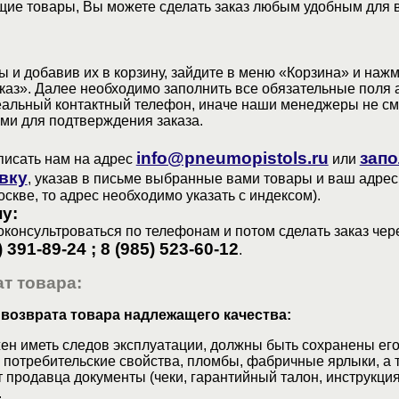
ие товары, Вы можете сделать заказ любым удобным для 
 и добавив их в корзину, зайдите в меню «Корзина» и наж
аз». Далее необходимо заполнить все обязательные поля 
еальный контактный телефон, иначе наши менеджеры не см
ами для подтверждения заказа.
info@pneumopistols.ru
запо
писать нам на адрес
или
вку
, указав в письме выбранные вами товары и ваш адрес
оскве, то адрес необходимо указать с индексом).
у:
консультроваться по телефонам и потом сделать заказ чер
) 391-89-24 ; 8 (985) 523-60-12
.
т товара:
 возврата товара надлежащего качества:
ен иметь следов эксплуатации, должны быть сохранены его
 потребительские свойства, пломбы, фабричные ярлыки, а 
 продавца документы (чеки, гарантийный талон, инструкция
.