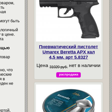
товаром,
ыть
ная
могут быть
алогичный
 в цене.
та
Пневматический пистолет
мощью
Umarex Beretta APX кал
4,5 мм, арт 5.8327
товар
Цена
нет в наличии
31020 руб.
но, что
ческие
распродажа
я в
еден не
ертой,