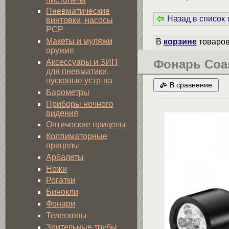
Пневматические
Назад в список
винтовки, насосы
PCP
Макеты и муляжи
В
корзине
товаро
оружия
Фонарь Coas
Аксессуары и ЗИП
для пневматики,
пусковые устр-ва
В сравнение
Барометры
Приборы ночного
видения
Оптические прицелы
Коллиматорные
прицелы
Арбалеты
Ножи
Рогатки
Бинокли
Фонари
Телескопы
Зрительные трубы