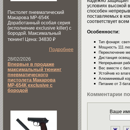
надежно защищает 
условиях высокой в
способен непрерывн
Пистолет пневматический
поставляемых в ко
Макарова МР-654К
соответствует все
Доработанный особая серия
(исполнение exclusive killer) с
Особенности:
бородой. Максимальный
тюнинг! Цена: 34830
₽
Тип фонаря: све
Мощность 111 лю
Подробнее
Переключение ме
Дистанция освещ
28/02/2026
Непрерывная рабо
Впервые в продаже
Вес вместе с бат
максимальный тюнинг
Устойчив ко влаге
пневматического
Алюминиевый кор
пистолета Макарова
Питание от 3 бат
МР-654К exclusive с
бородой
Комментарии по
Ваше имя
Ж
К