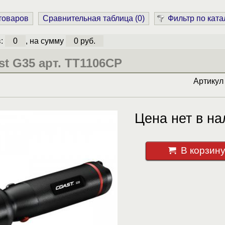
 товаров
Сравнительная таблица (
0
)
Фильтр по ката
в:
0
, на сумму
0 руб.
t G35 арт. TT1106CP
Артику
Цена нет в на
В корзин