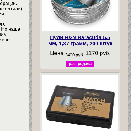
ерации.
ов и (или)
ия.
ар,
. Но наша
шим
Пули H&N Baracuda 5,5
ивно-
мм, 1,37 грамм, 200 штук
Цена
1170 руб.
3400 руб.
распродажа