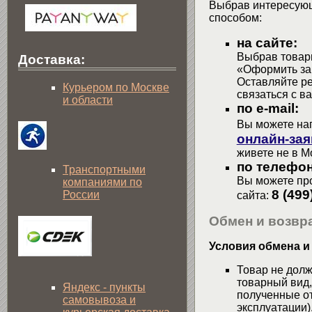
Выбрав интересующ
способом:
на сайте:
Выбрав товары
Доставка:
«Оформить зак
Оставляйте р
Курьером по Москве
связаться с в
и области
по e-mail:
Вы можете на
онлайн-зая
живете не в М
по телефон
Транспортными
Вы можете про
компаниями по
8 (499
России
сайта:
Обмен и возвра
Условия обмена и
Товар не долж
товарный вид,
Яндекс - пункты
полученные от
самовывоза и
эксплуатации)