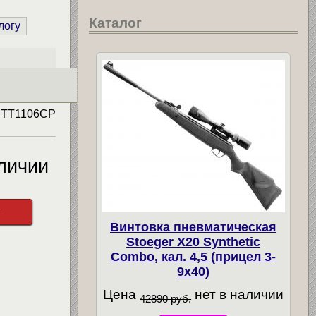
Каталог
логу
л
TT1106CP
личии
у
Винтовка пневматическая
Stoeger X20 Synthetic
Combo, кал. 4,5 (прицел 3-
9х40)
Цена
нет в наличии
42890 руб.