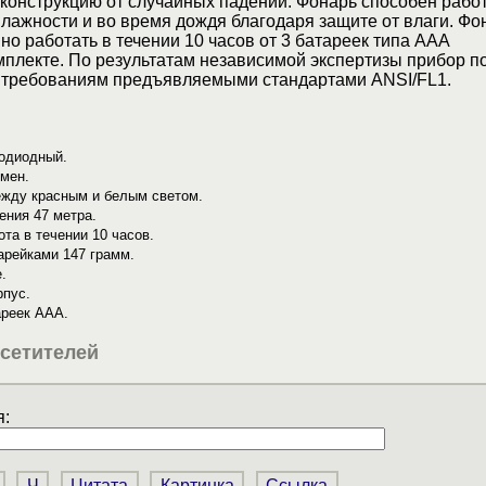
конструкцию от случайных падений. Фонарь способен работ
лажности и во время дождя благодаря защите от влаги. Фо
о работать в течении 10 часов от 3 батареек типа ААА
мплекте. По результатам независимой экспертизы прибор п
м требованиям предъявляемыми стандартами ANSI/FL1.
тодиодный.
мен.
жду красным и белым светом.
ения 47 метра.
та в течении 10 часов.
арейками 147 грамм.
.
пус.
ареек ААА.
сетителей
:
Ч
Цитата
Картинка
Ссылка