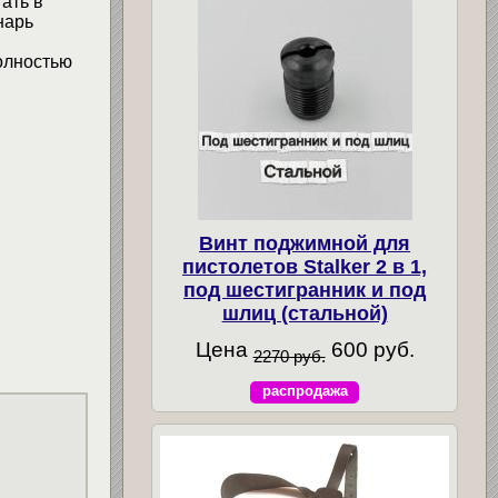
ать в
нарь
олностью
Винт поджимной для
пистолетов Stalker 2 в 1,
под шестигранник и под
шлиц (стальной)
Цена
600 руб.
2270 руб.
распродажа