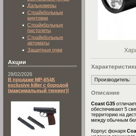
Дальномеры
Страйкбольные
винтовки
Страйкбольные
пистолеты
Страйкбольные
автоматы
Хар
Защитные очки
Акции
Характеристик
28/02/2026
В продаже МР-654К
Производитель
:
exclusive killer с бородой
(максимальный тюнинг)!
Описание
Coast G35
отличает
обеспечивают 5 св
территорию на дист
между обычным бел
Корпус фонаря
Coa