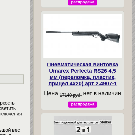
распродажа
Пневматическая винтовка
Umarex Perfecta RS26 4,5
мм (переломка, пластик,
прицел 4x20) арт 2.4907-1
Цена
нет в наличии
17140 руб.
ркость
распродажа
светить
еключения
ьшой вес