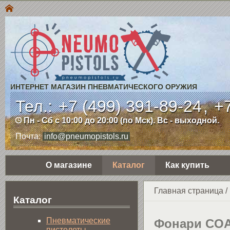
ИНТЕРНЕТ МАГАЗИН ПНЕВМАТИЧЕСКОГО ОРУЖИЯ
Тел.:
+7 (499) 391-89-24
,
+7
Пн - Сб с 10:00 до 20:00 (по Мск). Вс - выходной.
Почта:
info@pneumopistols.ru
О магазине
Каталог
Как купить
Главная страница
/
Каталог
Пнев­ма­ти­чес­кие
Фонари CO
пистолеты