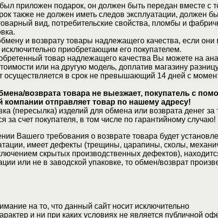
 был приложен подарок, он должен быть передан вместе с 
рок также не должен иметь следов эксплуатации, должен б
товарный вид, потребительские свойства, пломбы и фабрич
вка.
бмену и возврату товары надлежащего качества, если они 
 исключительно приобретающим его покупателем.
обретенный товар надлежащего качества Вы можете на ан
стоимости или на другую модель, доплатив магазину разницу
т осуществляется в срок не превышающий 14 дней с момен
бмена/возврата товара не выезжает, покупатель с по
 компании отправляет товар по нашему адресу!
ка (пересылка) изделий для обмена или возврата денег за 
я за счет покупателя, в том числе по гарантийному случаю!
нии Вашего требования о возврате товара будет установле
атации, имеет дефекты (трещины, царапины, сколы, механи
ключением скрытых производственных дефектов), находитс
ции или не в заводской упаковке, то обмен/возврат произв
мание на то, что данный сайт носит исключительно
актер и ни при каких условиях не является публичной оф