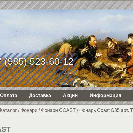
 (985) 523-60-12
Оплата
Доставка
Акции
Информация
Каталог
/
Фонари
/
Фонари COAST
/
Фонарь Coast G35 арт.
AST