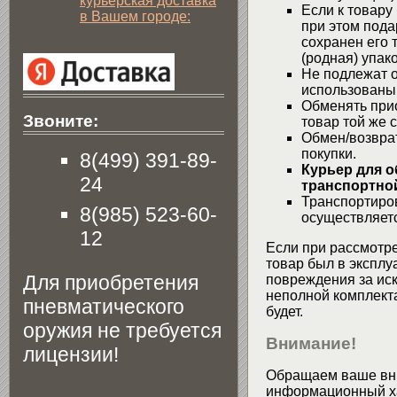
курьерская доставка
Если к товару
в Вашем городе:
при этом пода
сохранен его 
(родная) упако
Не подлежат о
использованы
Обменять при
Звоните:
товар той же 
Обмен/возвра
покупки.
8(499) 391-89-
Курьер для о
24
транспортной
Транспортиров
8(985) 523-60-
осуществляетс
12
Если при рассмотре
товар был в эксплу
Для приобретения
повреждения за ис
неполной комплекта
пневматического
будет.
оружия не требуется
Внимание!
лицензии!
Обращаем ваше вни
информационный хар