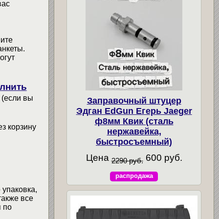
вас
мите
анкеты.
огут
лнить
 (если вы
Заправочный штуцер
Эдган EdGun Егерь Jaeger
ф8мм Квик (сталь
ез корзину
нержавейка,
быстросъемный)
Цена
600 руб.
2290 руб.
распродажа
 упаковка,
также все
 по