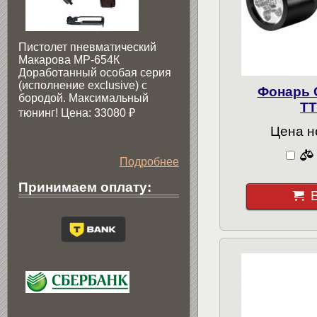
Пистолет пневматический
Макарова МР-654К
Доработанный особая серия
(исполнение exclusive) c
Фонарь C
бородой. Максимальный
TT
тюнинг! Цена: 33080
₽
Цена н
Подробнее
Принимаем оплату: