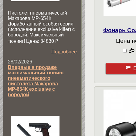
Пистолет пневматический
Макарова МР-654К
Доработанный особая серия
(исполнение exclusive killer) с
Фонарь Coa
бородой. Максимальный
Цена н
тюнинг! Цена: 34830
₽
Подробнее
28/02/2026
Впервые в продаже
максимальный тюнинг
пневматического
пистолета Макарова
МР-654К exclusive с
бородой