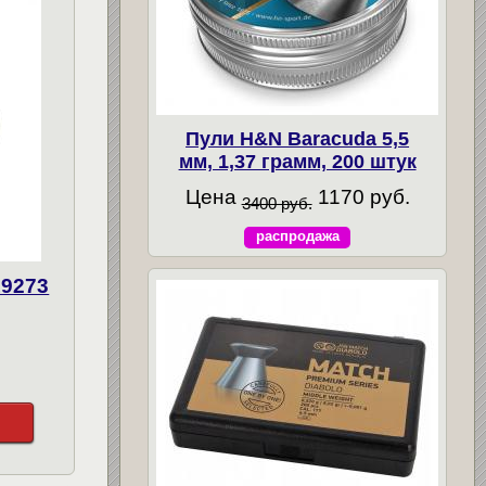
Пули H&N Baracuda 5,5
мм, 1,37 грамм, 200 штук
Цена
1170 руб.
3400 руб.
распродажа
19273