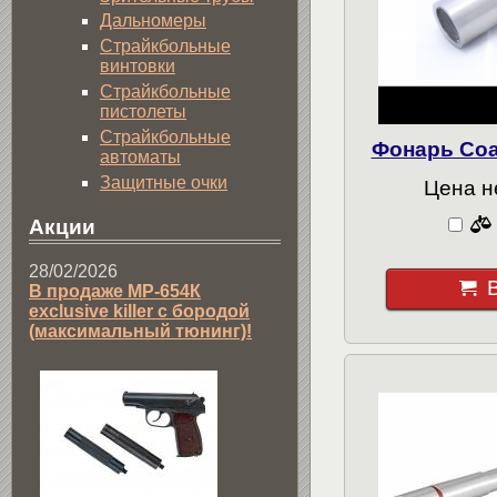
Дальномеры
Страйкбольные
винтовки
Страйкбольные
пистолеты
Страйкбольные
Фонарь Coas
автоматы
Защитные очки
Цена н
Акции
28/02/2026
В продаже МР-654К
exclusive killer с бородой
(максимальный тюнинг)!