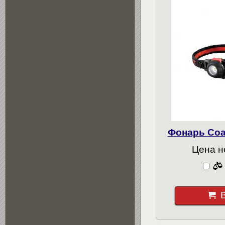
Фонарь Coas
Цена н