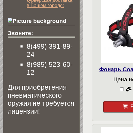
курьерская доставка
в Вашем городе:
Звоните:
8(499) 391-89-
24
8(985) 523-60-
Фонарь Coas
12
Цена н
Для приобретения
пневматического
оружия не требуется
лицензии!