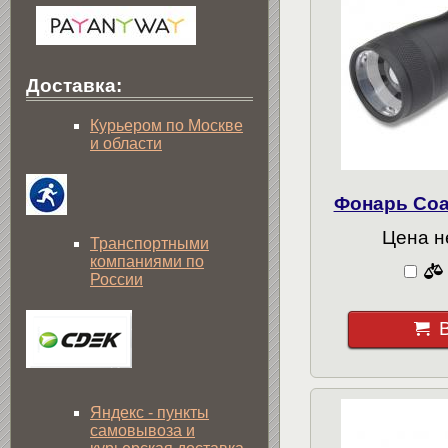
Доставка:
Курьером по Москве
и области
Фонарь Coas
Цена н
Транспортными
компаниями по
России
Яндекс - пункты
самовывоза и