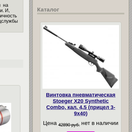
и на
Каталог
и. И,
ичность
ецслужбы
Винтовка пневматическая
Stoeger X20 Synthetic
Combo, кал. 4,5 (прицел 3-
9х40)
Цена
нет в наличии
42890 руб.