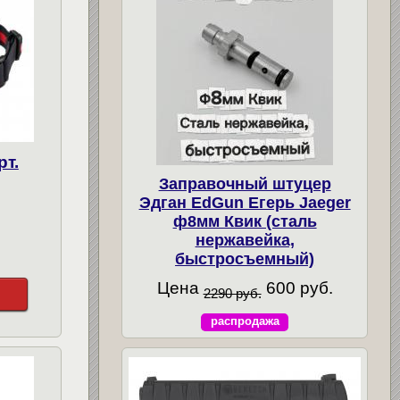
рт.
Заправочный штуцер
Эдган EdGun Егерь Jaeger
ф8мм Квик (сталь
нержавейка,
быстросъемный)
Цена
600 руб.
2290 руб.
распродажа