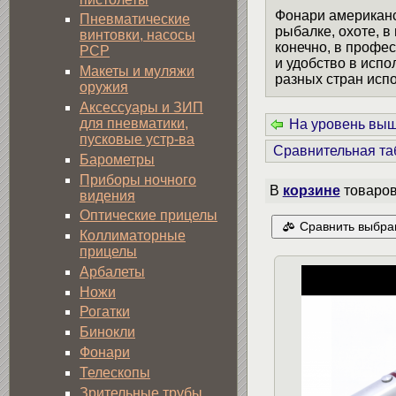
Фонари американ
Пневматические
рыбалке, охоте, в
винтовки, насосы
конечно, в профе
PCP
и удобство в исп
Макеты и муляжи
разных стран исп
оружия
Аксессуары и ЗИП
для пневматики,
На уровень вы
пусковые устр-ва
Сравнительная та
Барометры
Приборы ночного
В
корзине
товаро
видения
Оптические прицелы
Сравнить выбра
Коллиматорные
прицелы
Арбалеты
Ножи
Рогатки
Бинокли
Фонари
Телескопы
Зрительные трубы