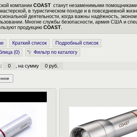
ской компании
COAST
станут незаменимыми помощникам
 мастерской, в туристическом походе и в повседневной жизн
ссиональной деятельности, когда важны надёжность, эконом
ользовании. Многие службы безопасности, армия США и сп
ользуют продукцию
COAST
.
ше
Краткий список
Подробный список
блица (
0
)
Фильтр по каталогу
в:
0
, на сумму
0 руб.
нное