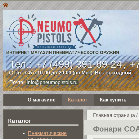
ИНТЕРНЕТ МАГАЗИН ПНЕВМАТИЧЕСКОГО ОРУЖИЯ
Тел.:
+7 (499) 391-89-24
,
+7
Пн - Сб с 10:00 до 20:00 (по Мск). Вс - выходной.
Почта:
info@pneumopistols.ru
О магазине
Каталог
Как купить
Главная страница
/
Каталог
Фонари CO
Пнев­ма­ти­чес­кие
пистолеты