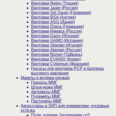
Винтовки Retay (Турция)
Винтовки Jager (Россия)
Винтовки Sig Sauer (Германия)
Винтовки BSA (Англия)
Винтовки ASG (Дания)
Винтовки Diana (Германия)
Винтовки Ижевск (Россия)
Винтовки Daisy (Япония)
Винтовки GAMO (Испания)
Винтовки Stoeger (Италия)
Винтовки Ataman (Россия)
Винтовки Borner (Тайвань)
Винтовки EVANIX (Корея)
Винтовки Cybergun (Франция)
Насосы для винтовок PCP и баллоны
высокого давления
Макеты и муляжи оружия
Гранаты ММГ
Штык-ножи ММГ
Автоматы ММГ
Пулеметы ММГ
Пистолеты ММГ
Аксессуары и ЗИП для пневматики, пусковые
устр-ва
Пули, шарики, баллончики со2