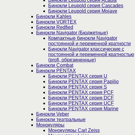
Бинокли Leupold серия Acadia
Бинокли Leupold серия Cascades
Бинокли Leupold серия Mojave
Бинокли Kahles
Бинокли VORTEX
Бинокли Redfied
Бинокли Navigator (Бюджетные)
Компактные бинокли Navigator
постоянной и переменной кратности
Бинокли Navigator классические с
постоянной и переменной кратностью
(profi, обрезиненные)
Бинокли Combat
Бинокли PENTAX
Бинокли PENTAX серия U
Бинокли PENTAX серия Papilio
Бинокли PENTAX серия S
Бинокли PENTAX серия PCF
Бинокли PENTAX серия DCF
Бинокли PENTAX серия UCF
Бинокли PENTAX серия Marine
Бинокли Veber
Бинокли театральные
Монокуляры
Монокуляры Carl Zeiss