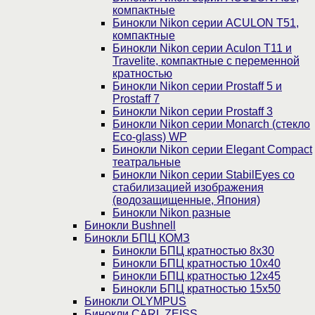
компактные
Бинокли Nikon серии ACULON Т51,
компактные
Бинокли Nikon серии Aculon T11 и
Travelite, компактные с переменной
кратностью
Бинокли Nikon серии Prostaff 5 и
Prostaff 7
Бинокли Nikon серии Prostaff 3
Бинокли Nikon серии Monarch (стекло
Eco-glass) WP
Бинокли Nikon серии Elegant Compact
театральные
Бинокли Nikon серии StabilEyes со
стабилизацией изображения
(водозащищенные, Япония)
Бинокли Nikon разные
Бинокли Bushnell
Бинокли БПЦ КОМЗ
Бинокли БПЦ кратностью 8х30
Бинокли БПЦ кратностью 10х40
Бинокли БПЦ кратностью 12х45
Бинокли БПЦ кратностью 15х50
Бинокли OLYMPUS
Бинокли CARL ZEISS