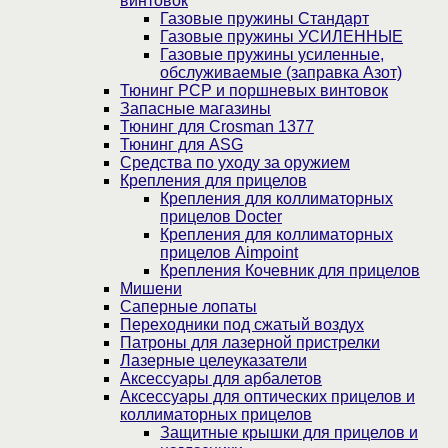
винтовок
Газовые пружины Стандарт
Газовые пружины УСИЛЕННЫЕ
Газовые пружины усиленные,
обслуживаемые (заправка Азот)
Тюнинг PCP и поршневых винтовок
Запасные магазины
Тюнинг для Crosman 1377
Тюнинг для ASG
Средства по уходу за оружием
Крепления для прицелов
Крепления для коллиматорных
прицелов Docter
Крепления для коллиматорных
прицелов Aimpoint
Крепления Кочевник для прицелов
Мишени
Саперные лопаты
Переходники под сжатый воздух
Патроны для лазерной пристрелки
Лазерные целеуказатели
Аксессуары для арбалетов
Аксессуары для оптических прицелов и
коллиматорных прицелов
Защитные крышки для прицелов и