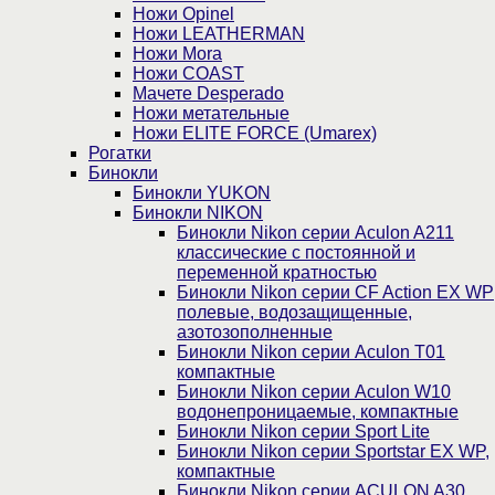
Ножи Opinel
Ножи LEATHERMAN
Ножи Mora
Ножи COAST
Мачете Desperado
Ножи метательные
Ножи ELITE FORCE (Umarex)
Рогатки
Бинокли
Бинокли YUKON
Бинокли NIKON
Бинокли Nikon серии Aculon A211
классические с постоянной и
переменной кратностью
Бинокли Nikon серии СF Action EX WP
полевые, водозащищенные,
азотозополненные
Бинокли Nikon серии Aculon T01
компактные
Бинокли Nikon серии Aculon W10
водонепроницаемые, компактные
Бинокли Nikon серии Sport Lite
Бинокли Nikon серии Sportstar EX WP,
компактные
Бинокли Nikon серии ACULON A30,