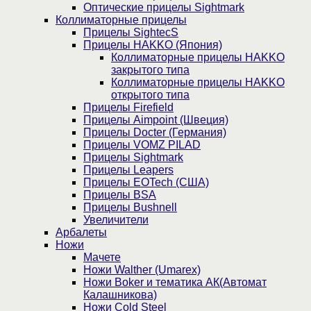
Оптические прицелы Sightmark
Коллиматорные прицелы
Прицелы SightecS
Прицелы HAKKO (Япония)
Коллиматорные прицелы HAKKO
закрытого типа
Коллиматорные прицелы HAKKO
открытого типа
Прицелы Firefield
Прицелы Aimpoint (Швеция)
Прицелы Docter (Германия)
Прицелы VOMZ PILAD
Прицелы Sightmark
Прицелы Leapers
Прицелы EOTech (США)
Прицелы BSA
Прицелы Bushnell
Увеличители
Арбалеты
Ножи
Мачете
Ножи Walther (Umarex)
Ножи Boker и тематика АК(Автомат
Калашникова)
Ножи Cold Steel