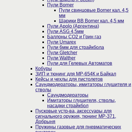
Пули Borner
Пули свинцовые Borner кал. 4,5
мм
Шарики BB Borner кал. 4,5 мм
Пули Apolo (Аргентина)
Пули ASG 4,5мм
Баллоны CO2 и Грин газ
Пули Umarex
Пули 6мм для страйкбола
Пули Gletcher
Пули Walther
Пули для Гелевых Автоматов
Кобуры
ЗИП и тюнинг для МР-654К и Байкал
Кейсы и чехлы для пистолетов
Саундмодераторы, имитаторы глушителя и
стволы
Саундмодераторы
Имитаторы глушителя, стволы,
насадки страйкбол
Пусковые устр-ва, аксессуары для
сигнального оружия, тюнинг МР-371,
Добрыня
Пружины газовые для пневматических