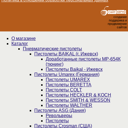
создание
поддержка и
продвижение
сайтов
О магазине
Каталог
Пнев­ма­ти­чес­кие пистолеты
Пистолеты BAIKAL (г. Ижевск)
Доработанные пистолеты МР-654К
(тюнинг)
Пистолеты Baikal - Ижевск
Пистолеты Umarex (Германия)
Пистолеты UMAREX
Пистолеты BERETTA
Пистолеты COLT
Пистолеты HECKLER & KOCH
Пистолеты SMITH & WESSON
Пистолеты WALTHER
Пистолеты ASG (Дания)
Револьверы
Пистолеты
Пистолеты Crosman (США)