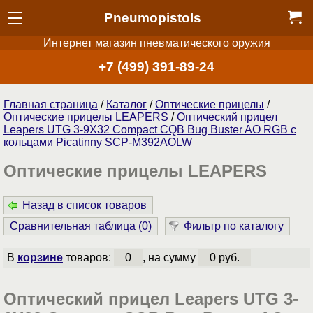
Pneumopistols
Интернет магазин пневматического оружия
+7 (499) 391-89-24
Главная страница
/
Каталог
/
Оптические прицелы
/
Оптические прицелы LEAPERS
/
Оптический прицел
Leapers UTG 3-9X32 Compact CQB Bug Buster AO RGB c
кольцами Picatinny SCP-M392AOLW
Оптические прицелы LEAPERS
Назад в список товаров
Сравнительная таблица (
0
)
Фильтр по каталогу
В
корзине
товаров:
0
, на сумму
0 руб.
Оптический прицел Leapers UTG 3-