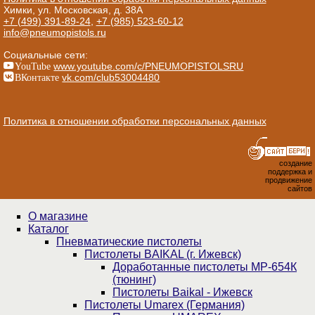
Химки, ул. Московская, д. 38А
+7 (499) 391-89-24
,
+7 (985) 523-60-12
info@pneumopistols.ru
Социальные сети:
YouTube
www.youtube.com/c/PNEUMOPISTOLSRU
ВКонтакте
vk.com/club53004480
Политика в отношении обработки персональных данных
создание
поддержка и
продвижение
сайтов
О магазине
Каталог
Пнев­ма­ти­чес­кие пистолеты
Пистолеты BAIKAL (г. Ижевск)
Доработанные пистолеты МР-654К
(тюнинг)
Пистолеты Baikal - Ижевск
Пистолеты Umarex (Германия)