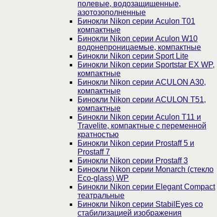
полевые, водозащищенные,
азотозополненные
Бинокли Nikon серии Aculon T01
компактные
Бинокли Nikon серии Aculon W10
водонепроницаемые, компактные
Бинокли Nikon серии Sport Lite
Бинокли Nikon серии Sportstar EX WP,
компактные
Бинокли Nikon серии ACULON A30,
компактные
Бинокли Nikon серии ACULON Т51,
компактные
Бинокли Nikon серии Aculon T11 и
Travelite, компактные с переменной
кратностью
Бинокли Nikon серии Prostaff 5 и
Prostaff 7
Бинокли Nikon серии Prostaff 3
Бинокли Nikon серии Monarch (стекло
Eco-glass) WP
Бинокли Nikon серии Elegant Compact
театральные
Бинокли Nikon серии StabilEyes со
стабилизацией изображения