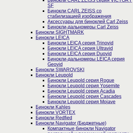
Бинокли CARL ZEISS серия VICTORY
SF
Бинокли CARL ZEISS со
стабилизацией изображения
Аксессуары для биноклей Carl Zeiss
Бинокли-дальномеры Carl Zeiss
Бинокли SIGHTMARK
Бинокли LEICA
Бинокли LEICA серия Trinovid
Бинокли LEICA серия Ultravid
Бинокли LEICA серия Duovid
Бинокли-дальномеры LEICA серия
Geovid
Бинокли SWAROVSKI
Бинокли Leupold
Бинокли Leupold серия Rogue
Бинокли Leupold серия Yosemite
Бинокли Leupold серия Acadia
Бинокли Leupold серия Cascades
Бинокли Leupold серия Mojave
Бинокли Kahles
Бинокли VORTEX
Бинокли Redfied
Бинокли Navigator (Бюджетные)
Компактные бинокли Navigator