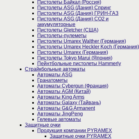
Пистолеты Байкал (Россия)
Пистолеты ASG (Дания) Спринг
Пистолеты ASG (Дания) ГРИН-ГАЗ
Пистолеты ASG (Дания) CO2 и
аккумуляторные
Пистолеты Gletcher (США)
Пистолеты-пулеметы
Пистолеты Umarex Walther (Германия)
Пистолеты Umarex Heckler Koch (Германия)
Пистолеты Umarex (Германия)
Пистолеты Tokyo Marui (Япония)
Пейнтбольные пистолеты Hammerly
Страйкбольные автоматы
Автоматы ASG
Гранатометы
Автоматы Cybergun (Франция)
Автоматы AGM (Китай)
Автоматы King Arms
Автоматы Galaxy (Тайвань)
Автоматы G&G Armanent
Автоматы JingPeng
Гелевые автоматы
Защитные очки
Продукция компании PYRAMEX
Защитные очки PYRAMEX