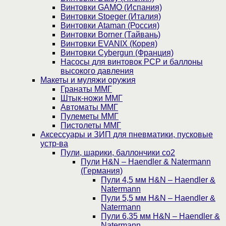
Винтовки GAMO (Испания)
Винтовки Stoeger (Италия)
Винтовки Ataman (Россия)
Винтовки Borner (Тайвань)
Винтовки EVANIX (Корея)
Винтовки Cybergun (Франция)
Насосы для винтовок PCP и баллоны
высокого давления
Макеты и муляжи оружия
Гранаты ММГ
Штык-ножи ММГ
Автоматы ММГ
Пулеметы ММГ
Пистолеты ММГ
Аксессуары и ЗИП для пневматики, пусковые
устр-ва
Пули, шарики, баллончики со2
Пули H&N – Haendler & Natermann
(Германия)
Пули 4,5 мм H&N – Haendler &
Natermann
Пули 5,5 мм H&N – Haendler &
Natermann
Пули 6,35 мм H&N – Haendler &
Natermann