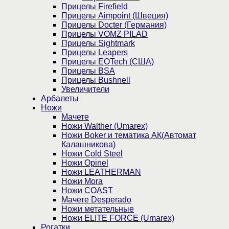
Прицелы Firefield
Прицелы Aimpoint (Швеция)
Прицелы Docter (Германия)
Прицелы VOMZ PILAD
Прицелы Sightmark
Прицелы Leapers
Прицелы EOTech (США)
Прицелы BSA
Прицелы Bushnell
Увеличители
Арбалеты
Ножи
Мачете
Ножи Walther (Umarex)
Ножи Boker и тематика АК(Автомат
Калашникова)
Ножи Cold Steel
Ножи Opinel
Ножи LEATHERMAN
Ножи Mora
Ножи COAST
Мачете Desperado
Ножи метательные
Ножи ELITE FORCE (Umarex)
Рогатки