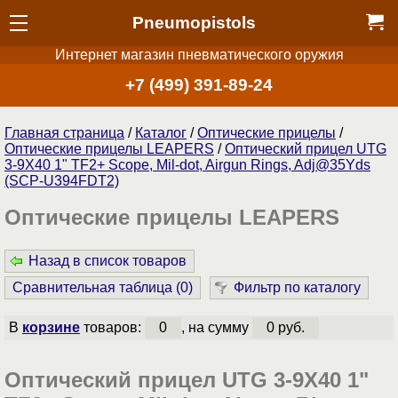
Pneumopistols
Интернет магазин пневматического оружия
+7 (499) 391-89-24
Главная страница
/
Каталог
/
Оптические прицелы
/
Оптические прицелы LEAPERS
/
Оптический прицел UTG
3-9X40 1" TF2+ Scope, Mil-dot, Airgun Rings, Adj@35Yds
(SCP-U394FDT2)
Оптические прицелы LEAPERS
Назад в список товаров
Сравнительная таблица (
0
)
Фильтр по каталогу
В
корзине
товаров:
0
, на сумму
0 руб.
Оптический прицел UTG 3-9X40 1"