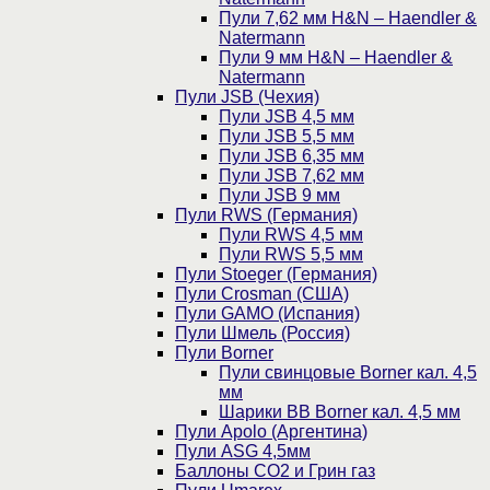
Пули 7,62 мм H&N – Haendler &
Natermann
Пули 9 мм H&N – Haendler &
Natermann
Пули JSB (Чехия)
Пули JSB 4,5 мм
Пули JSB 5,5 мм
Пули JSB 6,35 мм
Пули JSB 7,62 мм
Пули JSB 9 мм
Пули RWS (Германия)
Пули RWS 4,5 мм
Пули RWS 5,5 мм
Пули Stoeger (Германия)
Пули Crosman (США)
Пули GAMO (Испания)
Пули Шмель (Россия)
Пули Borner
Пули свинцовые Borner кал. 4,5
мм
Шарики BB Borner кал. 4,5 мм
Пули Apolo (Аргентина)
Пули ASG 4,5мм
Баллоны CO2 и Грин газ