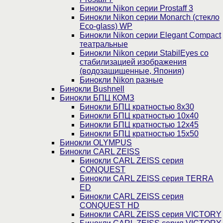
Бинокли Nikon серии Prostaff 3
Бинокли Nikon серии Monarch (стекло
Eco-glass) WP
Бинокли Nikon серии Elegant Compact
театральные
Бинокли Nikon серии StabilEyes со
стабилизацией изображения
(водозащищенные, Япония)
Бинокли Nikon разные
Бинокли Bushnell
Бинокли БПЦ КОМЗ
Бинокли БПЦ кратностью 8х30
Бинокли БПЦ кратностью 10х40
Бинокли БПЦ кратностью 12х45
Бинокли БПЦ кратностью 15х50
Бинокли OLYMPUS
Бинокли CARL ZEISS
Бинокли CARL ZEISS серия
CONQUEST
Бинокли CARL ZEISS серия TERRA
ED
Бинокли CARL ZEISS серия
CONQUEST HD
Бинокли CARL ZEISS серия VICTORY