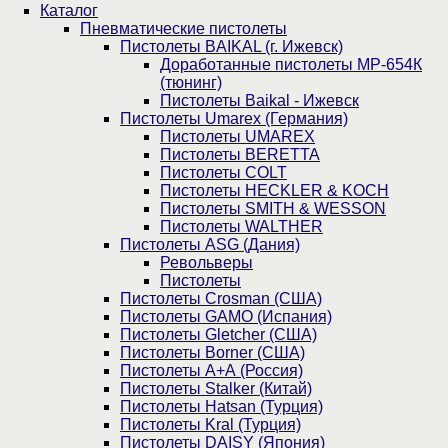
Каталог
Пнев­ма­ти­чес­кие пистолеты
Пистолеты BAIKAL (г. Ижевск)
Доработанные пистолеты МР-654К
(тюнинг)
Пистолеты Baikal - Ижевск
Пистолеты Umarex (Германия)
Пистолеты UMAREX
Пистолеты BERETTA
Пистолеты COLT
Пистолеты HECKLER & KOCH
Пистолеты SMITH & WESSON
Пистолеты WALTHER
Пистолеты ASG (Дания)
Револьверы
Пистолеты
Пистолеты Crosman (США)
Пистолеты GAMO (Испания)
Пистолеты Gletcher (США)
Пистолеты Borner (США)
Пистолеты А+А (Россия)
Пистолеты Stalker (Китай)
Пистолеты Hatsan (Турция)
Пистолеты Kral (Турция)
Пистолеты DAISY (Япония)