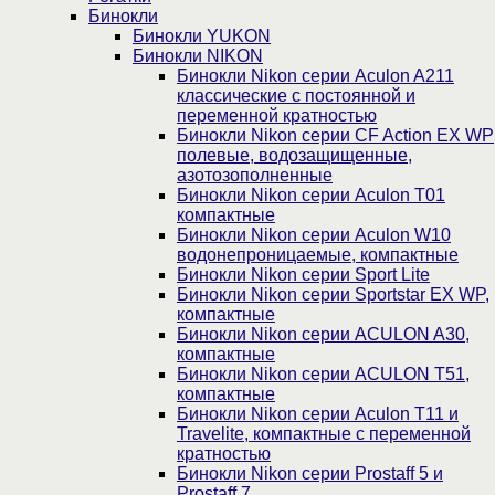
Бинокли
Бинокли YUKON
Бинокли NIKON
Бинокли Nikon серии Aculon A211
классические с постоянной и
переменной кратностью
Бинокли Nikon серии СF Action EX WP
полевые, водозащищенные,
азотозополненные
Бинокли Nikon серии Aculon T01
компактные
Бинокли Nikon серии Aculon W10
водонепроницаемые, компактные
Бинокли Nikon серии Sport Lite
Бинокли Nikon серии Sportstar EX WP,
компактные
Бинокли Nikon серии ACULON A30,
компактные
Бинокли Nikon серии ACULON Т51,
компактные
Бинокли Nikon серии Aculon T11 и
Travelite, компактные с переменной
кратностью
Бинокли Nikon серии Prostaff 5 и
Prostaff 7