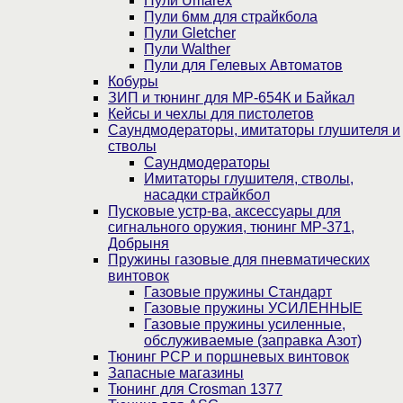
Пули Umarex
Пули 6мм для страйкбола
Пули Gletcher
Пули Walther
Пули для Гелевых Автоматов
Кобуры
ЗИП и тюнинг для МР-654К и Байкал
Кейсы и чехлы для пистолетов
Саундмодераторы, имитаторы глушителя и
стволы
Саундмодераторы
Имитаторы глушителя, стволы,
насадки страйкбол
Пусковые устр-ва, аксессуары для
сигнального оружия, тюнинг МР-371,
Добрыня
Пружины газовые для пневматических
винтовок
Газовые пружины Стандарт
Газовые пружины УСИЛЕННЫЕ
Газовые пружины усиленные,
обслуживаемые (заправка Азот)
Тюнинг PCP и поршневых винтовок
Запасные магазины
Тюнинг для Crosman 1377