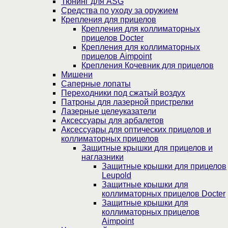
Тюнинг для ASG
Средства по уходу за оружием
Крепления для прицелов
Крепления для коллиматорных
прицелов Docter
Крепления для коллиматорных
прицелов Aimpoint
Крепления Кочевник для прицелов
Мишени
Саперные лопаты
Переходники под сжатый воздух
Патроны для лазерной пристрелки
Лазерные целеуказатели
Аксессуары для арбалетов
Аксессуары для оптических прицелов и
коллиматорных прицелов
Защитные крышки для прицелов и
наглазники
Защитные крышки для прицелов
Leupold
Защитные крышки для
коллиматорных прицелов Docter
Защитные крышки для
коллиматорных прицелов
Aimpoint