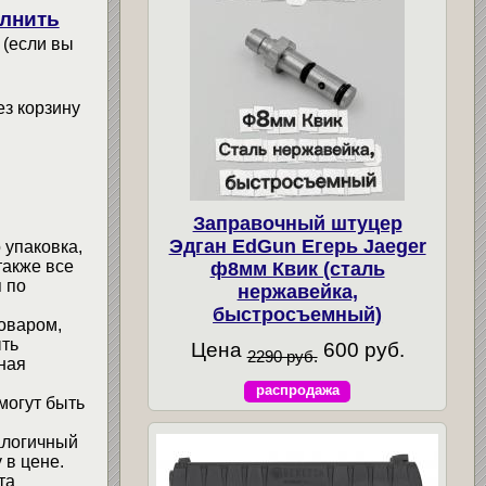
лнить
 (если вы
ез корзину
Заправочный штуцер
Эдган EdGun Егерь Jaeger
 упаковка,
также все
ф8мм Квик (сталь
 по
нержавейка,
быстросъемный)
товаром,
ыть
Цена
600 руб.
2290 руб.
ная
распродажа
могут быть
алогичный
 в цене.
та