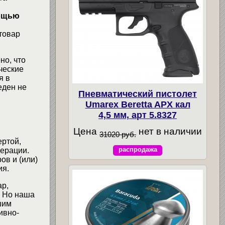
мощью
товар
но, что
ческие
я в
еден не
Пневматический пистолет
Umarex Beretta APX кал
4,5 мм, арт 5.8327
Цена
нет в наличии
31020 руб.
ертой,
распродажа
ерации.
ов и (или)
ия.
ар,
. Но наша
шим
ивно-