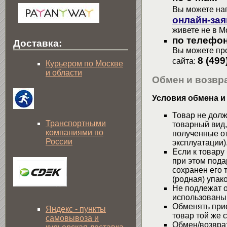
Вы можете на
онлайн-зая
живете не в М
по телефон
Доставка:
Вы можете про
8 (499
сайта:
Курьером по Москве
и области
Обмен и возвра
Условия обмена и
Товар не долж
Транспортными
товарный вид,
компаниями по
полученные от
России
эксплуатации)
Если к товару
при этом пода
сохранен его 
(родная) упако
Не подлежат о
использованы
Обменять при
Яндекс - пункты
товар той же 
самовывоза и
Обмен/возвра