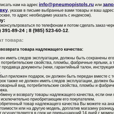
info@pneumopistols.ru
запо
писать нам на адрес
или
вку
, указав в письме выбранные вами товары и ваш адрес
оскве, то адрес необходимо указать с индексом).
у:
консультроваться по телефонам и потом сделать заказ чер
) 391-89-24 ; 8 (985) 523-60-12
.
т товара:
 возврата товара надлежащего качества:
ен иметь следов эксплуатации, должны быть сохранены его
 потребительские свойства, пломбы, фабричные ярлыки, а 
 продавца документы (чеки, гарантийный талон, инструкция
.
 был приложен подарок, он должен быть передан вместе с 
рок также не должен иметь следов эксплуатации, должен б
товарный вид, потребительские свойства, пломбы и фабрич
вка.
бмену и возврату товары надлежащего качества, если они 
 исключительно приобретающим его покупателем.
обретенный товар надлежащего качества Вы можете на ан
стоимости или на другую модель, доплатив магазину разницу
т осуществляется в срок не превышающий 14 дней с момен