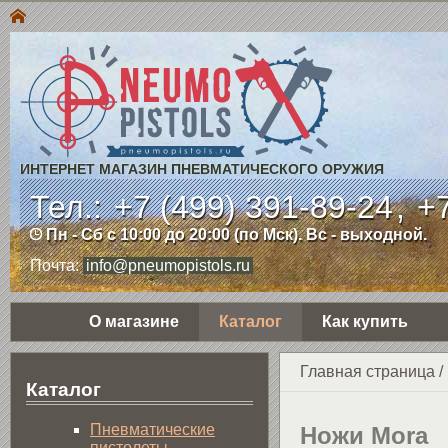
ИНТЕРНЕТ МАГАЗИН ПНЕВМАТИЧЕСКОГО ОРУЖИЯ
Тел.:
+7 (499) 391-89-24
,
+7
Пн - Сб с 10:00 до 20:00 (по Мск). Вс - выходной.
Почта:
info@pneumopistols.ru
О магазине
Каталог
Как купить
Главная страница
/
Каталог
Пнев­ма­ти­чес­кие
Ножи Mora
пистолеты