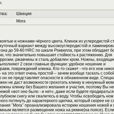
и
тва
:
Швеция
Mora
коятью и ножнами чёрного цвета. Клинок из углеродистой с
омежуточный вариант между высокоуглеродистой и ламиниро
 она до 59-60 HRC по шкале Роквелла, при этом обладает б
ю, что значительно повышает стойкость к растяжению. Для
ррозии, ржавчины в сталь добавлен хром. Ножны, входящи
выполняют 2 свои главные функции: удобное ношение и
авм, повреждений клинка. Кто-то скажет - что его нож нико
 на это ответ очень простой – зачем вообще таскать с собо
то он не представляет опасности в обнаженном виде. Спец
жен не даст возможности грохотать клинку в ненужный мом
ножны клинку без Вашего желания и участия, поэтому Вы не
лемой «вот оно было - и нет», даже если будете продираться
глубоком снегу или свалитесь в воду. Чтобы освободить нож
ного потянуть до характерного щелчка, который скорее не с
мпания "Mora" проанализировала историю ношения ножей и 
мным является размещение ножа на ремне(на поясе). Есл