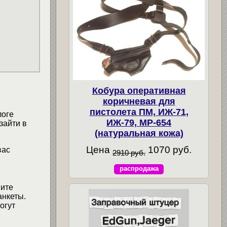
Кобура оперативная
коричневая для
пистолета ПМ, ИЖ-71,
логе
ИЖ-79, МР-654
зайти в
(натуральная кожа)
Цена
1070 руб.
вас
2910 руб.
распродажа
мите
анкеты.
огут