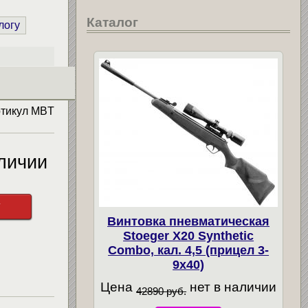
Каталог
логу
тикул
MBT
личии
у
Винтовка пневматическая
Stoeger X20 Synthetic
Combo, кал. 4,5 (прицел 3-
9х40)
Цена
нет в наличии
42890 руб.