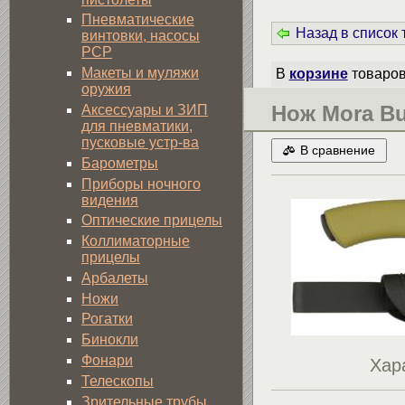
Пневматические
Назад в список
винтовки, насосы
PCP
Макеты и муляжи
В
корзине
товаро
оружия
Нож Mora Bus
Аксессуары и ЗИП
для пневматики,
пусковые устр-ва
В сравнение
Барометры
Приборы ночного
видения
Оптические прицелы
Коллиматорные
прицелы
Арбалеты
Ножи
Рогатки
Бинокли
Фонари
Хар
Телескопы
Зрительные трубы