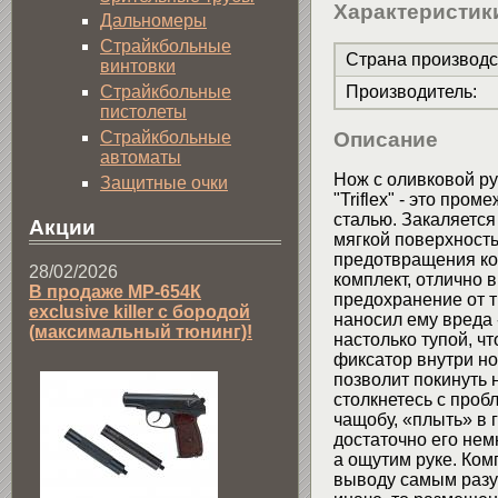
Характеристик
Дальномеры
Страйкбольные
Страна производс
винтовки
Страйкбольные
Производитель
:
пистолеты
Страйкбольные
Описание
автоматы
Нож с оливковой ру
Защитные очки
"Triflex" - это пр
сталью. Закаляется
Акции
мягкой поверхность
предотвращения ко
28/02/2026
комплект, отлично 
В продаже МР-654К
предохранение от тр
exclusive killer с бородой
наносил ему вреда -
(максимальный тюнинг)!
настолько тупой, ч
фиксатор внутри но
позволит покинуть 
столкнетесь с проб
чащобу, «плыть» в 
достаточно его нем
а ощутим руке. Ко
выводу самым разу