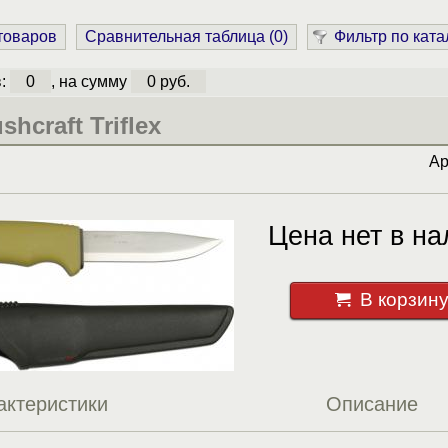
 товаров
Сравнительная таблица (
0
)
Фильтр по ката
в:
0
, на сумму
0 руб.
hcraft Triflex
Ар
Цена нет в на
В корзин
актеристики
Описание