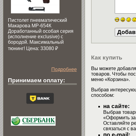
Пистолет пневматический
Макарова МР-654К
Доработанный особая серия
(исполнение exclusive) c
бородой. Максимальный
тюнинг! Цена: 33080
₽
Как купить
Вы можете добавлят
Подробнее
товаров. Чтобы пос
меню «Корзина».
Принимаем оплату:
Выбрав интересующ
способом:
на сайте:
Выбрав товары
«Оформить зак
Оставляйте р
связаться с в
по e-mail: