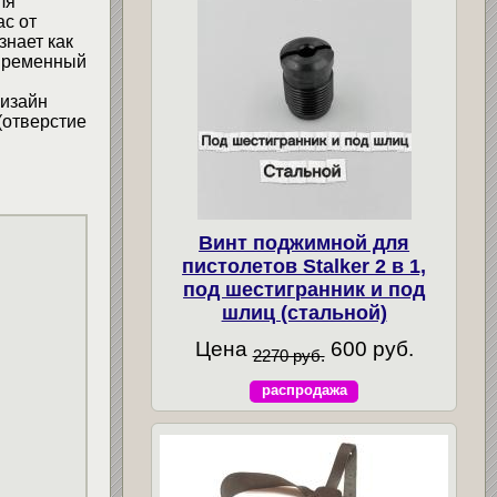
ля
ас от
знает как
овременный
Дизайн
(отверстие
Винт поджимной для
пистолетов Stalker 2 в 1,
под шестигранник и под
шлиц (стальной)
Цена
600 руб.
2270 руб.
распродажа