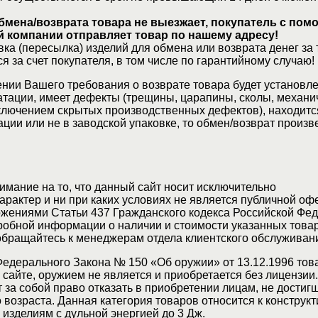
бмена/возврата товара не выезжает, покупатель с по
 компании отправляет товар по нашему адресу!
ка (пересылка) изделий для обмена или возврата денег за 
я за счет покупателя, в том числе по гарантийному случаю!
нии Вашего требования о возврате товара будет установле
атации, имеет дефекты (трещины, царапины, сколы, механи
ключением скрытых производственных дефектов), находитс
ции или не в заводской упаковке, то обмен/возврат произв
мание на то, что данный сайт носит исключительно
актер и ни при каких условиях не является публичной оф
жениями Статьи 437 Гражданского кодекса Российской Фед
обной информации о наличии и стоимости указанных товар
 обращайтесь к менеджерам отдела клиентского обслуживан
Федерального Закона № 150 «Об оружии» от 13.12.1996 тов
сайте, оружием не является и приобретается без лицензии
 за собой право отказать в приобретении лицам, не достиг
возраста. Данная категория товаров относится к конструкт
изделиям с дульной энергией до 3 Дж.