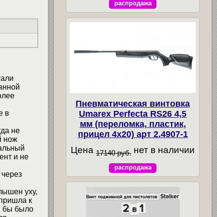
распродажа
тали
ванной
олее
Пневматическая винтовка
Umarex Perfecta RS26 4,5
е в
мм (переломка, пластик,
гда не
прицел 4x20) арт 2.4907-1
й нож
иальный
Цена
нет в наличии
17140 руб.
ент и не
распродажа
 через
лышен уху,
пришла к
и бы было