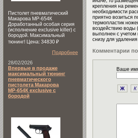
иначе, то размеще
крепления на ремен
необходимости расс
Пистолет пневматический
приятно возиться п
Макарова МР-654К
термопластик ножен
Доработанный особая серия
воздействию воды (
(исполнение exclusive killer) с
выполнен с учетом 
бородой. Максимальный
снизу для удаления
тюнинг! Цена: 34830
₽
Комментарии по
Подробнее
28/02/2026
Впервые в продаже
Ваше имя
максимальный тюнинг
пневматического
пистолета Макарова
Ж
К
МР-654К exclusive с
бородой