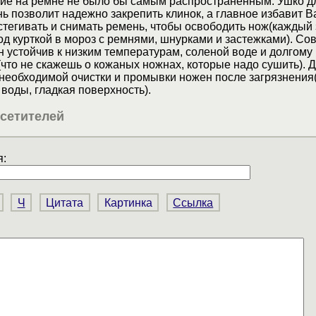
ние на ремне не было бы самым распространенным. Ушко д
ь позволит надежно закрепить клинок, а главное избавит В
тегивать и снимать ремень, чтобы освободить нож(каждый 
од курткой в мороз с ремнями, шнурками и застежками). С
 устойчив к низким температурам, соленой воде и долгому
что не скажешь о кожаных ножнах, которые надо сушить). 
необходимой очистки и промывки ножен после загрязнения
 воды, гладкая поверхность).
сетителей
:
Ч
Цитата
Картинка
Ссылка