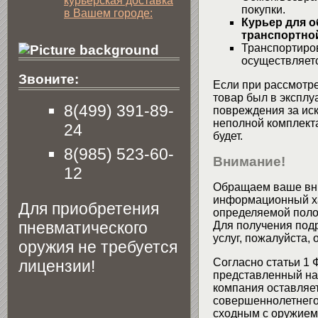
курьерская доставка
покупки.
в Вашем городе:
Курьер для о
транспортной
Транспортиров
осуществляетс
Звоните:
Если при рассмотре
товар был в эксплу
8(499) 391-89-
повреждения за ис
неполной комплекта
24
будет.
8(985) 523-60-
Внимание!
12
Обращаем ваше вни
информационный хар
Для приобретения
определяемой поло
пневматического
Для получения подр
услуг, пожалуйста,
оружия не требуется
Согласно статьи 1 
лицензии!
представленный на 
компания оставляет
совершеннолетнего 
сходным с оружием 