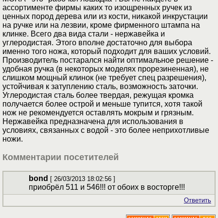
ассортименте фирмы каких то изощренных ручек из
ценных пород дерева или из кости, никакой инкрустации
на ручке или на лезвии, кроме фирменного штампа на
клинке. Всего два вида стали - нержавейка и
углеродистая. Этого вполне достаточно для выбора
именно того ножа, который подходит для ваших условий.
Производитель постарался найти оптимальное решение -
удобная ручка (в некоторых моделях прорезиненная), не
слишком мощный клинок (не требует спец разрешения),
устойчивая к затуплению сталь, возможность заточки.
Углеродистая сталь более твердая, режущая кромка
получается более острой и меньше тупится, хотя такой
нож не рекомендуется оставлять мокрым и грязным.
Нержавейка предназначена для использования в
условиях, связанных с водой - это более неприхотливые
ножи.
Комментарии посетителей
bond
[ 26/03/2013 18:02:56 ]
приобрёл 511 и 546!!! от обоих в восторге!!!
Ответить