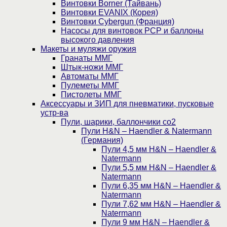
Винтовки Borner (Тайвань)
Винтовки EVANIX (Корея)
Винтовки Cybergun (Франция)
Насосы для винтовок PCP и баллоны
высокого давления
Макеты и муляжи оружия
Гранаты ММГ
Штык-ножи ММГ
Автоматы ММГ
Пулеметы ММГ
Пистолеты ММГ
Аксессуары и ЗИП для пневматики, пусковые
устр-ва
Пули, шарики, баллончики со2
Пули H&N – Haendler & Natermann
(Германия)
Пули 4,5 мм H&N – Haendler &
Natermann
Пули 5,5 мм H&N – Haendler &
Natermann
Пули 6,35 мм H&N – Haendler &
Natermann
Пули 7,62 мм H&N – Haendler &
Natermann
Пули 9 мм H&N – Haendler &