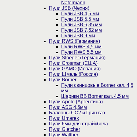
Natermann
Пули JSB (Чехия)
Пули JSB 4,5 мм
Пули JSB 5,5 мм
Пули JSB 6,35 мм
Пули JSB 7,62 мм
Пули JSB 9 мм
Пули RWS (Германия)
Пули RWS 4,5 мм
Пули RWS 5,5 мм
Пули Stoeger (Германия)
Пули Crosman (США)
Пули GAMO (Испания)
Пули Шмель (Россия)
Пули Borner
Пули свинцовые Borner кал. 4,5
мм
Шарики BB Borner кал. 4,5 мм
Пули Apolo (Аргентина)
Пули ASG 4,5мм
Баллоны CO2 и Грин газ
Пули Umarex
Пули 6мм для страйкбола
Пули Gletcher
Пули Walther