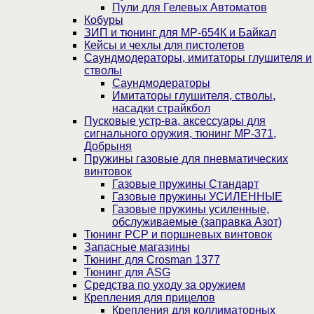
Пули для Гелевых Автоматов
Кобуры
ЗИП и тюнинг для МР-654К и Байкал
Кейсы и чехлы для пистолетов
Саундмодераторы, имитаторы глушителя и
стволы
Саундмодераторы
Имитаторы глушителя, стволы,
насадки страйкбол
Пусковые устр-ва, аксессуары для
сигнального оружия, тюнинг МР-371,
Добрыня
Пружины газовые для пневматических
винтовок
Газовые пружины Стандарт
Газовые пружины УСИЛЕННЫЕ
Газовые пружины усиленные,
обслуживаемые (заправка Азот)
Тюнинг PCP и поршневых винтовок
Запасные магазины
Тюнинг для Crosman 1377
Тюнинг для ASG
Средства по уходу за оружием
Крепления для прицелов
Крепления для коллиматорных