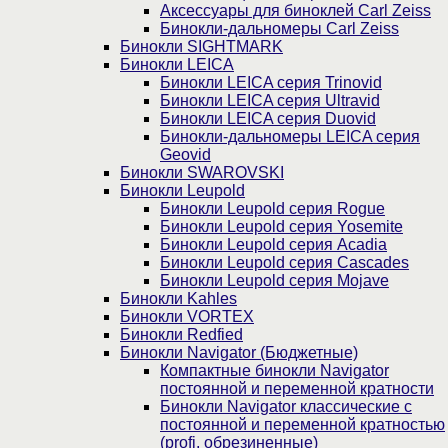
Аксессуары для биноклей Carl Zeiss
Бинокли-дальномеры Carl Zeiss
Бинокли SIGHTMARK
Бинокли LEICA
Бинокли LEICA серия Trinovid
Бинокли LEICA серия Ultravid
Бинокли LEICA серия Duovid
Бинокли-дальномеры LEICA серия
Geovid
Бинокли SWAROVSKI
Бинокли Leupold
Бинокли Leupold серия Rogue
Бинокли Leupold серия Yosemite
Бинокли Leupold серия Acadia
Бинокли Leupold серия Cascades
Бинокли Leupold серия Mojave
Бинокли Kahles
Бинокли VORTEX
Бинокли Redfied
Бинокли Navigator (Бюджетные)
Компактные бинокли Navigator
постоянной и переменной кратности
Бинокли Navigator классические с
постоянной и переменной кратностью
(profi, обрезиненные)