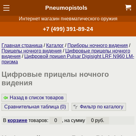
Pneumopistols
Интернет магазин пневматического оружия
+7 (499) 391-89-24
Главная страница
/
Каталог
/
Приборы ночного видения
/
Прицелы ночного видения
/
Цифровые прицелы ночного
видения
/
Цифровой прицел Pulsar Digisight LRF N960 LM-
призма
Цифровые прицелы ночного
видения
Назад в список товаров
Сравнительная таблица (
0
)
Фильтр по каталогу
В
корзине
товаров:
0
, на сумму
0 руб.