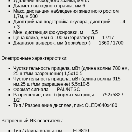
Удаление выходного зрачка, мм 67
Диаметр выходного зрачка, мм 6
Макс. дистанция наблюдения животного ростом
1,7м, м 500
Диоптрийная подстройка окуляра, диоптрий - 4 ...
+ 3
Мин. дистанция фокусировки, м 5,5
Цена клика, мм на 100 м (гориз/верт) 17/17
Диапазон выверок, мм (гориз/верт) 1360 / 1700
Электронные характеристики:
Чуствительность прицела, мВт (длина волны 780 нм,
25 шт/мм разрешение) 1,5x10-5
Чуствительность прицела, мВт (длина волны 915
нм,25 шт/мм разрешение) 5,5x10-5
Формат сигнала PAL/NTSC
Разрешение, пикс / формат матрицы 752x582 /
1/2”
Тип / Разрешение дисплея, пикс OLED/640x480
Встроенный ИК-осветитель:
Тип / Длина волны, нм LED/810