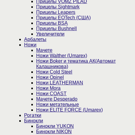
Прицелы VOMZ PILAD
Прицелы Sightmark
Прицелы Leapers
Прицелы EOTech (США)
Прицелы BSA
Прицелы Bushnell
Увеличители
Арбалеты
Ножи
Мачете
Ножи Walther (Umarex)
Ножи Boker и тематика АК(Автомат
Калашникова)
Ножи Cold Steel
Ножи Opinel
Ножи LEATHERMAN
Ножи Mora
Ножи COAST
Мачете Desperado
Ножи метательные
Ножи ELITE FORCE (Umarex)
Рогатки
Бинокли
Бинокли YUKON
Бинокли NIKON