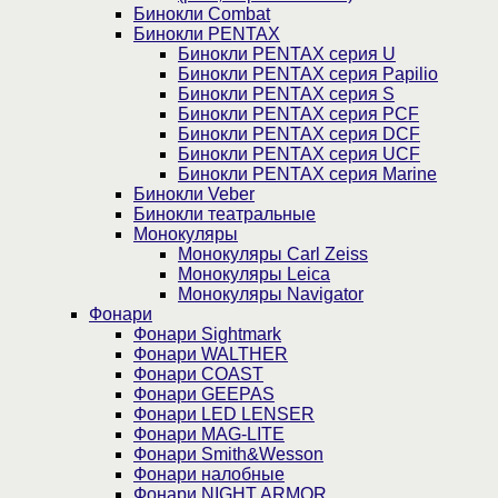
Бинокли Combat
Бинокли PENTAX
Бинокли PENTAX серия U
Бинокли PENTAX серия Papilio
Бинокли PENTAX серия S
Бинокли PENTAX серия PCF
Бинокли PENTAX серия DCF
Бинокли PENTAX серия UCF
Бинокли PENTAX серия Marine
Бинокли Veber
Бинокли театральные
Монокуляры
Монокуляры Carl Zeiss
Монокуляры Leica
Монокуляры Navigator
Фонари
Фонари Sightmark
Фонари WALTHER
Фонари COAST
Фонари GEEPAS
Фонари LED LENSER
Фонари MAG-LITE
Фонари Smith&Wesson
Фонари налобные
Фонари NIGHT ARMOR