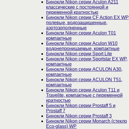
Бинокли Nikon серии Aculon A211
классические с постоянной и
переменной кратностью
Бинокли Nikon серии СF Action EX WP
полевые, водозащищенные,
азотозополненные
Бинокли Nikon серии Aculon T01
компактные
Бинокли Nikon серии Aculon W10
водонепроницаемые, компактные
Бинокли Nikon серии Sport Lite
Бинокли Nikon серии Sportstar EX WP,
компактные
Бинокли Nikon серии ACULON A30,
компактные
Бинокли Nikon серии ACULON Т51,
компактные
Бинокли Nikon серии Aculon T11 и
Travelite, компактные с переменной
кратностью
Бинокли Nikon серии Prostaff 5 и
Prostaff 7
Бинокли Nikon серии Prostaff 3
Бинокли Nikon серии Monarch (стекло
Eco-glass) WP