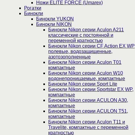
Ножи ELITE FORCE (Umarex)
Рогатки
Бинокли
Бинокли YUKON
Бинокли NIKON
Бинокли Nikon серии Aculon A211
классические с постоянной и
переменной кратностью
Бинокли Nikon серии СF Action EX WP
полевые, водозащищенные,
азотозополненные
Бинокли Nikon серии Aculon T01
компактные
Бинокли Nikon серии Aculon W10
водонепроницаемые, компактные
Бинокли Nikon серии Sport Lite
Бинокли Nikon серии Sportstar EX WP,
компактные
Бинокли Nikon серии ACULON A30,
компактные
Бинокли Nikon серии ACULON Т51,
компактные
Бинокли Nikon серии Aculon T11 и
Travelite, компактные с переменной
кратностью