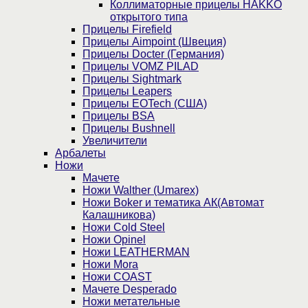
Коллиматорные прицелы HAKKO
открытого типа
Прицелы Firefield
Прицелы Aimpoint (Швеция)
Прицелы Docter (Германия)
Прицелы VOMZ PILAD
Прицелы Sightmark
Прицелы Leapers
Прицелы EOTech (США)
Прицелы BSA
Прицелы Bushnell
Увеличители
Арбалеты
Ножи
Мачете
Ножи Walther (Umarex)
Ножи Boker и тематика АК(Автомат
Калашникова)
Ножи Cold Steel
Ножи Opinel
Ножи LEATHERMAN
Ножи Mora
Ножи COAST
Мачете Desperado
Ножи метательные