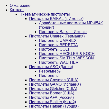
О магазине
Каталог
Пнев­ма­ти­чес­кие пистолеты
Пистолеты BAIKAL (г. Ижевск)
Доработанные пистолеты МР-654К
(тюнинг)
Пистолеты Baikal - Ижевск
Пистолеты Umarex (Германия)
Пистолеты UMAREX
Пистолеты BERETTA
Пистолеты COLT
Пистолеты HECKLER & KOCH
Пистолеты SMITH & WESSON
Пистолеты WALTHER
Пистолеты ASG (Дания)
Револьверы
Пистолеты
Пистолеты Crosman (США)
Пистолеты GAMO (Испания)
Пистолеты Gletcher (США)
Пистолеты Borner (США)
Пистолеты А+А (Россия)
Пистолеты Stalker (Китай)
Пистолеты Hatsan (Турция)