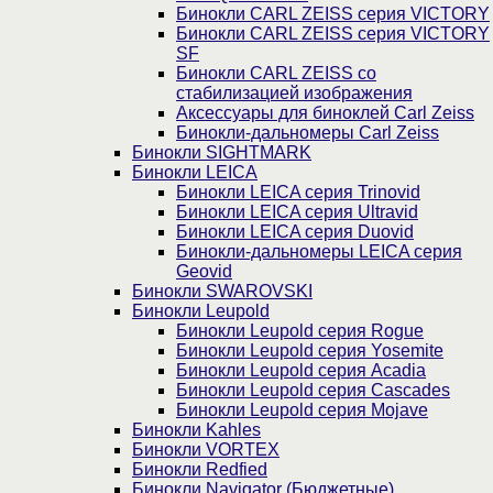
Бинокли CARL ZEISS серия VICTORY
Бинокли CARL ZEISS серия VICTORY
SF
Бинокли CARL ZEISS со
стабилизацией изображения
Аксессуары для биноклей Carl Zeiss
Бинокли-дальномеры Carl Zeiss
Бинокли SIGHTMARK
Бинокли LEICA
Бинокли LEICA серия Trinovid
Бинокли LEICA серия Ultravid
Бинокли LEICA серия Duovid
Бинокли-дальномеры LEICA серия
Geovid
Бинокли SWAROVSKI
Бинокли Leupold
Бинокли Leupold серия Rogue
Бинокли Leupold серия Yosemite
Бинокли Leupold серия Acadia
Бинокли Leupold серия Cascades
Бинокли Leupold серия Mojave
Бинокли Kahles
Бинокли VORTEX
Бинокли Redfied
Бинокли Navigator (Бюджетные)