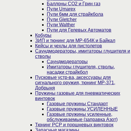
Баллоны CO2 и Грин газ
Пули Umarex
Пули 6мм для страйкбола
Пули Gletcher
Пули Walther
Пули для Гелевых Автоматов
Кобуры
ЗИП и тюнинг для МР-654К и Байкал
Кейсы и чехлы для пистолетов
Саундмодераторы, имитаторы глушителя и
стволы
Саундмодераторы
Имитаторы глушителя, стволы,
насадки страйкбол
Пусковые устр-ва, аксессуары для
сигнального оружия, тюнинг МР-371,
Добрыня
Пружины газовые для пневматических
винтовок
Газовые пружины Стандарт
Газовые пружины УСИЛЕННЫЕ
Газовые пружины усиленные,
обслуживаемые (заправка Азот)
Тюнинг PCP и поршневых винтовок
Запасные магазины