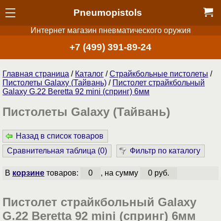
Pneumopistols
Интернет магазин пневматического оружия
+7 (499) 391-89-24
Главная страница
/
Каталог
/
Страйкбольные пистолеты
/
Пистолеты Galaxy (Тайвань)
/
Пистолет страйкбольный
Galaxy G.22 Beretta 92 mini (спринг) 6мм
Пистолеты Galaxy (Тайвань)
Назад в список товаров
Сравнительная таблица (
0
)
Фильтр по каталогу
В
корзине
товаров:
0
, на сумму
0 руб.
Пистолет страйкбольный Galaxy
G.22 Beretta 92 mini (спринг) 6мм