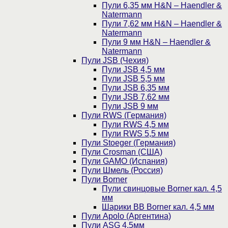
Пули 6,35 мм H&N – Haendler &
Natermann
Пули 7,62 мм H&N – Haendler &
Natermann
Пули 9 мм H&N – Haendler &
Natermann
Пули JSB (Чехия)
Пули JSB 4,5 мм
Пули JSB 5,5 мм
Пули JSB 6,35 мм
Пули JSB 7,62 мм
Пули JSB 9 мм
Пули RWS (Германия)
Пули RWS 4,5 мм
Пули RWS 5,5 мм
Пули Stoeger (Германия)
Пули Crosman (США)
Пули GAMO (Испания)
Пули Шмель (Россия)
Пули Borner
Пули свинцовые Borner кал. 4,5
мм
Шарики BB Borner кал. 4,5 мм
Пули Apolo (Аргентина)
Пули ASG 4,5мм