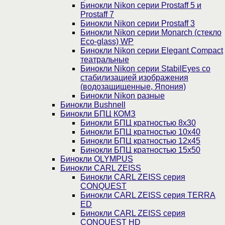
Бинокли Nikon серии Prostaff 5 и
Prostaff 7
Бинокли Nikon серии Prostaff 3
Бинокли Nikon серии Monarch (стекло
Eco-glass) WP
Бинокли Nikon серии Elegant Compact
театральные
Бинокли Nikon серии StabilEyes со
стабилизацией изображения
(водозащищенные, Япония)
Бинокли Nikon разные
Бинокли Bushnell
Бинокли БПЦ КОМЗ
Бинокли БПЦ кратностью 8х30
Бинокли БПЦ кратностью 10х40
Бинокли БПЦ кратностью 12х45
Бинокли БПЦ кратностью 15х50
Бинокли OLYMPUS
Бинокли CARL ZEISS
Бинокли CARL ZEISS серия
CONQUEST
Бинокли CARL ZEISS серия TERRA
ED
Бинокли CARL ZEISS серия
CONQUEST HD