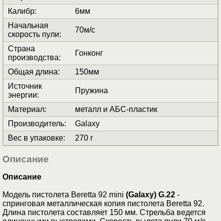
Калибр
:
6мм
Начальная
70м/с
скорость пули
:
Страна
Гонконг
производства
:
Общая длина
:
150мм
Источник
Пружина
энергии
:
Материал
:
металл и АБС-пластик
Производитель
:
Galaxy
Вес в упаковке
:
270 г
Описание
Описание
Модель пистолета Beretta 92 mini
(Galaxy) G.22
-
спринговая металлическая копия пистолета Beretta 92.
Длина пистолета составляет 150 мм. Стрельба ведется