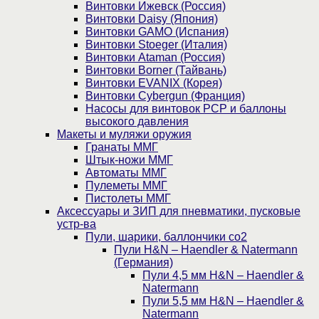
Винтовки Ижевск (Россия)
Винтовки Daisy (Япония)
Винтовки GAMO (Испания)
Винтовки Stoeger (Италия)
Винтовки Ataman (Россия)
Винтовки Borner (Тайвань)
Винтовки EVANIX (Корея)
Винтовки Cybergun (Франция)
Насосы для винтовок PCP и баллоны
высокого давления
Макеты и муляжи оружия
Гранаты ММГ
Штык-ножи ММГ
Автоматы ММГ
Пулеметы ММГ
Пистолеты ММГ
Аксессуары и ЗИП для пневматики, пусковые
устр-ва
Пули, шарики, баллончики со2
Пули H&N – Haendler & Natermann
(Германия)
Пули 4,5 мм H&N – Haendler &
Natermann
Пули 5,5 мм H&N – Haendler &
Natermann