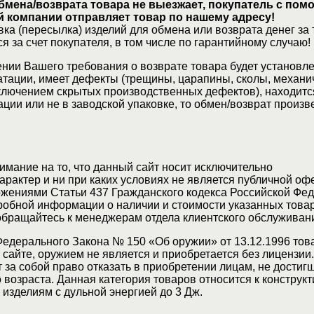
бмена/возврата товара не выезжает, покупатель с по
 компании отправляет товар по нашему адресу!
ка (пересылка) изделий для обмена или возврата денег за 
я за счет покупателя, в том числе по гарантийному случаю!
нии Вашего требования о возврате товара будет установле
атации, имеет дефекты (трещины, царапины, сколы, механи
ключением скрытых производственных дефектов), находитс
ции или не в заводской упаковке, то обмен/возврат произв
мание на то, что данный сайт носит исключительно
актер и ни при каких условиях не является публичной оф
жениями Статьи 437 Гражданского кодекса Российской Фед
обной информации о наличии и стоимости указанных товар
 обращайтесь к менеджерам отдела клиентского обслуживан
Федерального Закона № 150 «Об оружии» от 13.12.1996 тов
сайте, оружием не является и приобретается без лицензии
 за собой право отказать в приобретении лицам, не достиг
возраста. Данная категория товаров относится к конструкт
изделиям с дульной энергией до 3 Дж.