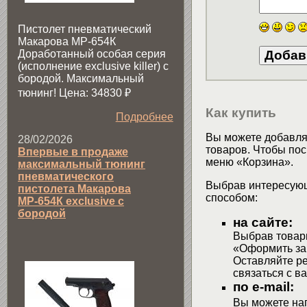
Пистолет пневматический
Макарова МР-654К
Доработанный особая серия
(исполнение exclusive killer) с
бородой. Максимальный
тюнинг! Цена: 34830
₽
Как купить
Подробнее
Вы можете добавлят
28/02/2026
товаров. Чтобы пос
Впервые в продаже
меню «Корзина».
максимальный тюнинг
пневматического
Выбрав интересующ
пистолета Макарова
способом:
МР-654К exclusive с
бородой
на сайте:
Выбрав товары
«Оформить зак
Оставляйте р
связаться с в
по e-mail:
Вы можете на