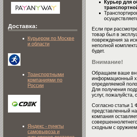
Курьер для о
транспортной
Транспортиров
осуществляетс
Доставка:
Если при рассмотре
товар был в эксплу
Курьером по Москве
повреждения за ис
и области
неполной комплекта
будет.
Внимание!
Обращаем ваше вни
Транспортными
информационный хар
компаниями по
определяемой поло
России
Для получения подр
услуг, пожалуйста,
Согласно статьи 1 
представленный на 
компания оставляет
совершеннолетнего 
Яндекс - пункты
сходным с оружием 
самовывоза и