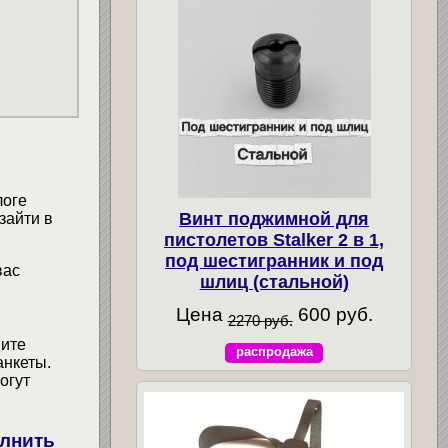
логе
Винт поджимной для
зайти в
пистолетов Stalker 2 в 1,
под шестигранник и под
вас
шлиц (стальной)
Цена
600 руб.
2270 руб.
мите
распродажа
анкеты.
огут
лнить