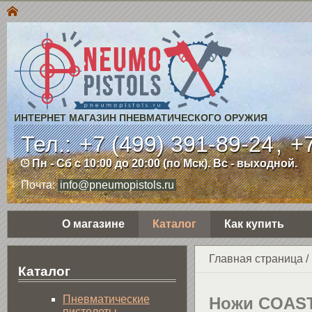
ИНТЕРНЕТ МАГАЗИН ПНЕВМАТИЧЕСКОГО ОРУЖИЯ
Тел.:
+7 (499) 391-89-24
,
+7
Пн - Сб с 10:00 до 20:00 (по Мск). Вс - выходной.
Почта:
info@pneumopistols.ru
О магазине
Каталог
Как купить
Главная страница
/
Каталог
Пнев­ма­ти­чес­кие
Ножи COAS
пистолеты