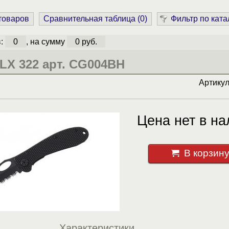
 товаров
Сравнительная таблица (
0
)
Фильтр по ката
в:
0
, на сумму
0 руб.
LX 322 арт. CG004BH
Артику
Цена нет в на
В корзин
Характеристики