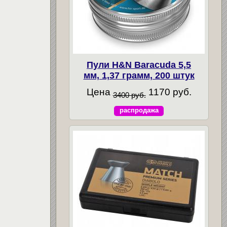
Пули H&N Baracuda 5,5
мм, 1,37 грамм, 200 штук
Цена
1170 руб.
3400 руб.
распродажа