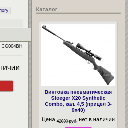
Каталог
логу
л
CG004BH
личии
у
Винтовка пневматическая
Stoeger X20 Synthetic
Combo, кал. 4,5 (прицел 3-
9х40)
Цена
нет в наличии
42890 руб.