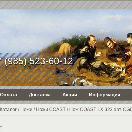
 (985) 523-60-12
Оплата
Доставка
Акции
Информация
Каталог
/
Ножи
/
Ножи COAST
/
Нож COAST LX 322 арт. CG
T