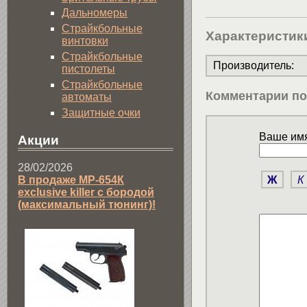
Дальномеры
Страйкбольные
Характеристик
винтовки
Страйкбольные
Производитель
:
пистолеты
Страйкбольные
Комментарии по
автоматы
Защитные очки
Ваше имя
Акции
28/02/2026
Ж
К
В продаже МР-654К
exclusive killer с бородой
(максимальный тюнинг)!