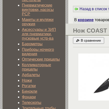
Пневматические
Назад в список
винтовки, насосы
PCP
Макеты и муляжи
В
корзине
товаро
оружия
Нож COAST 
Аксессуары и ЗИП
для пневматики,
пусковые устр-ва
В сравнение
Барометры
Приборы ночного
видения
Оптические прицелы
Коллиматорные
прицелы
Арбалеты
Ножи
Рогатки
Бинокли
Фонари
Телескопы
Зрительные трубы