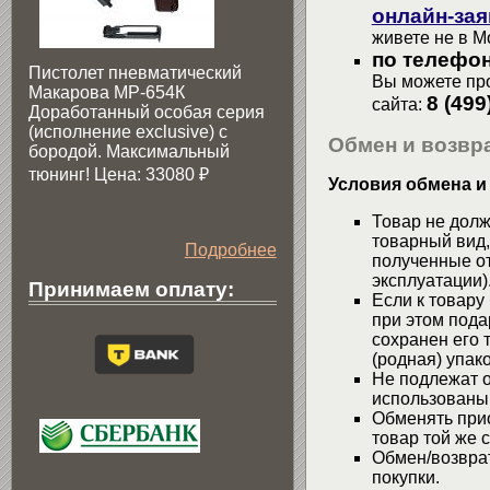
онлайн-зая
живете не в М
по телефон
Пистолет пневматический
Вы можете про
Макарова МР-654К
8 (499
сайта:
Доработанный особая серия
(исполнение exclusive) c
Обмен и возвра
бородой. Максимальный
тюнинг! Цена: 33080
₽
Условия обмена и
Товар не долж
товарный вид,
Подробнее
полученные от
эксплуатации)
Принимаем оплату:
Если к товару
при этом пода
сохранен его 
(родная) упако
Не подлежат о
использованы
Обменять при
товар той же 
Обмен/возвра
покупки.