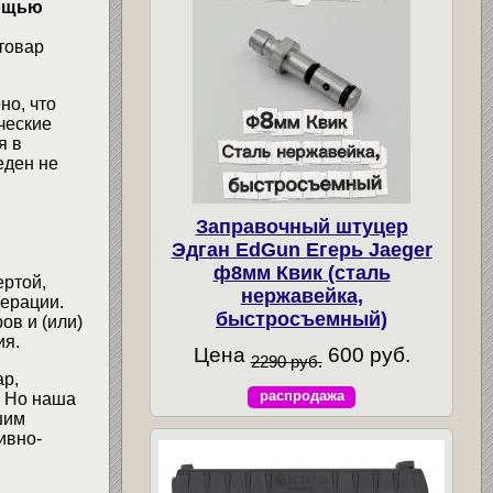
мощью
товар
но, что
ческие
я в
еден не
Заправочный штуцер
Эдган EdGun Егерь Jaeger
ф8мм Квик (сталь
ертой,
нержавейка,
ерации.
быстросъемный)
ов и (или)
ия.
Цена
600 руб.
2290 руб.
ар,
распродажа
. Но наша
шим
ивно-