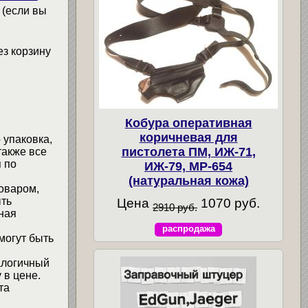
 (если вы
ез корзину
Кобура оперативная
коричневая для
 упаковка,
пистолета ПМ, ИЖ-71,
также все
 по
ИЖ-79, МР-654
(натуральная кожа)
товаром,
ыть
Цена
1070 руб.
2910 руб.
ная
распродажа
могут быть
алогичный
 в цене.
та