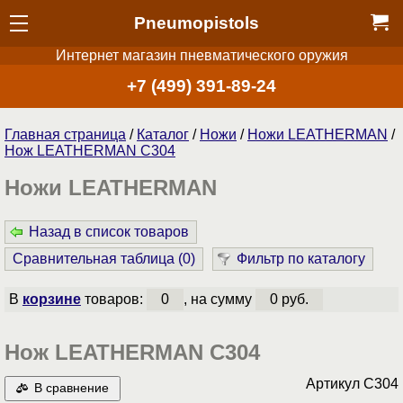
Pneumopistols
Интернет магазин пневматического оружия
+7 (499) 391-89-24
Главная страница
/
Каталог
/
Ножи
/
Ножи LEATHERMAN
/
Нож LEATHERMAN C304
Ножи LEATHERMAN
Назад в список товаров
Сравнительная таблица (
0
)
Фильтр по каталогу
В
корзине
товаров:
0
, на сумму
0 руб.
Нож LEATHERMAN C304
Артикул
C304
В сравнение