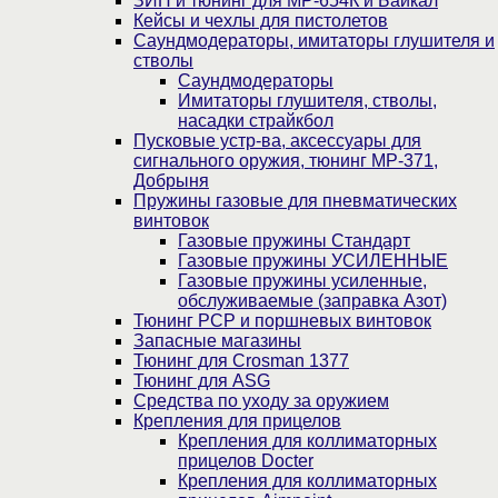
ЗИП и тюнинг для МР-654К и Байкал
Кейсы и чехлы для пистолетов
Саундмодераторы, имитаторы глушителя и
стволы
Саундмодераторы
Имитаторы глушителя, стволы,
насадки страйкбол
Пусковые устр-ва, аксессуары для
сигнального оружия, тюнинг МР-371,
Добрыня
Пружины газовые для пневматических
винтовок
Газовые пружины Стандарт
Газовые пружины УСИЛЕННЫЕ
Газовые пружины усиленные,
обслуживаемые (заправка Азот)
Тюнинг PCP и поршневых винтовок
Запасные магазины
Тюнинг для Crosman 1377
Тюнинг для ASG
Средства по уходу за оружием
Крепления для прицелов
Крепления для коллиматорных
прицелов Docter
Крепления для коллиматорных