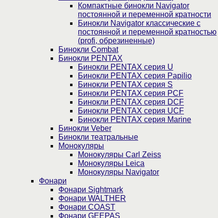
Компактные бинокли Navigator
постоянной и переменной кратности
Бинокли Navigator классические с
постоянной и переменной кратностью
(profi, обрезиненные)
Бинокли Combat
Бинокли PENTAX
Бинокли PENTAX серия U
Бинокли PENTAX серия Papilio
Бинокли PENTAX серия S
Бинокли PENTAX серия PCF
Бинокли PENTAX серия DCF
Бинокли PENTAX серия UCF
Бинокли PENTAX серия Marine
Бинокли Veber
Бинокли театральные
Монокуляры
Монокуляры Carl Zeiss
Монокуляры Leica
Монокуляры Navigator
Фонари
Фонари Sightmark
Фонари WALTHER
Фонари COAST
Фонари GEEPAS