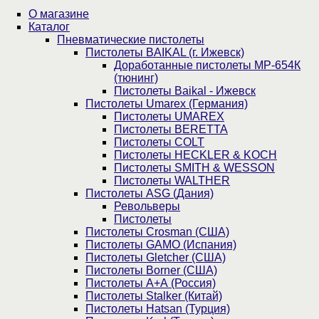
О магазине
Каталог
Пнев­ма­ти­чес­кие пистолеты
Пистолеты BAIKAL (г. Ижевск)
Доработанные пистолеты МР-654К
(тюнинг)
Пистолеты Baikal - Ижевск
Пистолеты Umarex (Германия)
Пистолеты UMAREX
Пистолеты BERETTA
Пистолеты COLT
Пистолеты HECKLER & KOCH
Пистолеты SMITH & WESSON
Пистолеты WALTHER
Пистолеты ASG (Дания)
Револьверы
Пистолеты
Пистолеты Crosman (США)
Пистолеты GAMO (Испания)
Пистолеты Gletcher (США)
Пистолеты Borner (США)
Пистолеты А+А (Россия)
Пистолеты Stalker (Китай)
Пистолеты Hatsan (Турция)