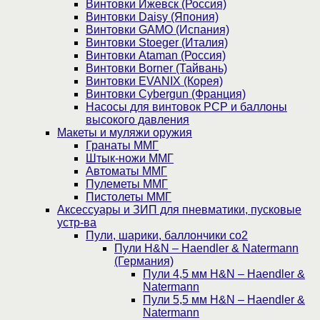
Винтовки Ижевск (Россия)
Винтовки Daisy (Япония)
Винтовки GAMO (Испания)
Винтовки Stoeger (Италия)
Винтовки Ataman (Россия)
Винтовки Borner (Тайвань)
Винтовки EVANIX (Корея)
Винтовки Cybergun (Франция)
Насосы для винтовок PCP и баллоны
высокого давления
Макеты и муляжи оружия
Гранаты ММГ
Штык-ножи ММГ
Автоматы ММГ
Пулеметы ММГ
Пистолеты ММГ
Аксессуары и ЗИП для пневматики, пусковые
устр-ва
Пули, шарики, баллончики со2
Пули H&N – Haendler & Natermann
(Германия)
Пули 4,5 мм H&N – Haendler &
Natermann
Пули 5,5 мм H&N – Haendler &
Natermann