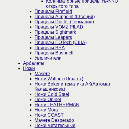
Коллиматорные прицелы HAKKO
открытого типа
Прицелы Firefield
Прицелы Aimpoint (Швеция)
Прицелы Docter (Германия)
Прицелы VOMZ PILAD
Прицелы Sightmark
Прицелы Leapers
Прицелы EOTech (США)
Прицелы BSA
Прицелы Bushnell
Увеличители
Арбалеты
Ножи
Мачете
Ножи Walther (Umarex)
Ножи Boker и тематика АК(Автомат
Калашникова)
Ножи Cold Steel
Ножи Opinel
Ножи LEATHERMAN
Ножи Mora
Ножи COAST
Мачете Desperado
Ножи метательные