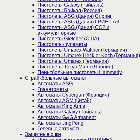
Пистолеты Galaxy (Тайвань)
Пистолеты Байкал (Россия)
Пистолеты ASG (Дания) Спринг
Пистолеты ASG (Дания) ГРИН-ГАЗ
Пистолеты ASG (Дания) CO2 и
аккумуляторные
Пистолеты Gletcher (США)
Пистолеты-пулеметы
Пистолеты Umarex Walther (Германия)
Пистолеты Umarex Heckler Koch (Германия)
Пистолеты Umarex (Германия)
Пистолеты Tokyo Marui (Япония)
Пейнтбольные пистолеты Hammerly
Страйкбольные автоматы
Автоматы ASG
Гранатометы
Автоматы Cybergun (Франция)
Автоматы AGM (Китай)
Автоматы King Arms
Автоматы Galaxy (Тайвань)
Автоматы G&G Armanent
Автоматы JingPeng
Гелевые автоматы
Защитные очки
Продукция компании PYRAMEX