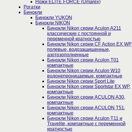
Ножи ELITE FORCE (Umarex)
Рогатки
Бинокли
Бинокли YUKON
Бинокли NIKON
Бинокли Nikon серии Aculon A211
классические с постоянной и
переменной кратностью
Бинокли Nikon серии СF Action EX WP
полевые, водозащищенные,
азотозополненные
Бинокли Nikon серии Aculon T01
компактные
Бинокли Nikon серии Aculon W10
водонепроницаемые, компактные
Бинокли Nikon серии Sport Lite
Бинокли Nikon серии Sportstar EX WP,
компактные
Бинокли Nikon серии ACULON A30,
компактные
Бинокли Nikon серии ACULON Т51,
компактные
Бинокли Nikon серии Aculon T11 и
Travelite, компактные с переменной
кратностью