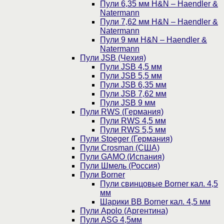
Пули 6,35 мм H&N – Haendler &
Natermann
Пули 7,62 мм H&N – Haendler &
Natermann
Пули 9 мм H&N – Haendler &
Natermann
Пули JSB (Чехия)
Пули JSB 4,5 мм
Пули JSB 5,5 мм
Пули JSB 6,35 мм
Пули JSB 7,62 мм
Пули JSB 9 мм
Пули RWS (Германия)
Пули RWS 4,5 мм
Пули RWS 5,5 мм
Пули Stoeger (Германия)
Пули Crosman (США)
Пули GAMO (Испания)
Пули Шмель (Россия)
Пули Borner
Пули свинцовые Borner кал. 4,5
мм
Шарики BB Borner кал. 4,5 мм
Пули Apolo (Аргентина)
Пули ASG 4,5мм