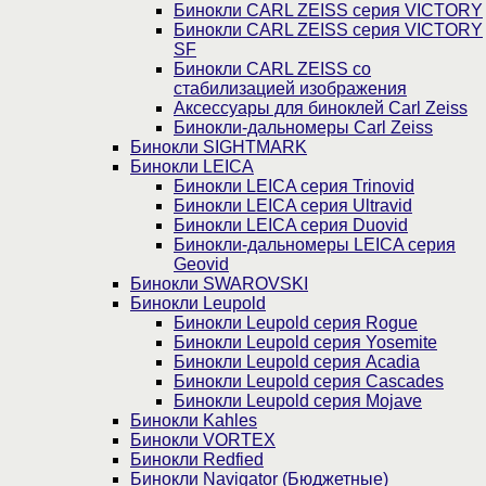
Бинокли CARL ZEISS серия VICTORY
Бинокли CARL ZEISS серия VICTORY
SF
Бинокли CARL ZEISS со
стабилизацией изображения
Аксессуары для биноклей Carl Zeiss
Бинокли-дальномеры Carl Zeiss
Бинокли SIGHTMARK
Бинокли LEICA
Бинокли LEICA серия Trinovid
Бинокли LEICA серия Ultravid
Бинокли LEICA серия Duovid
Бинокли-дальномеры LEICA серия
Geovid
Бинокли SWAROVSKI
Бинокли Leupold
Бинокли Leupold серия Rogue
Бинокли Leupold серия Yosemite
Бинокли Leupold серия Acadia
Бинокли Leupold серия Cascades
Бинокли Leupold серия Mojave
Бинокли Kahles
Бинокли VORTEX
Бинокли Redfied
Бинокли Navigator (Бюджетные)