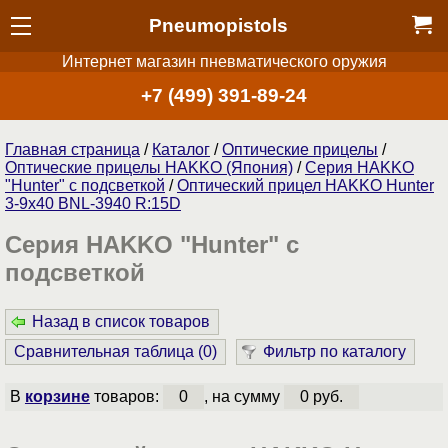
Pneumopistols
Интернет магазин пневматического оружия
+7 (499) 391-89-24
Главная страница
/
Каталог
/
Оптические прицелы
/
Оптические прицелы HAKKO (Япония)
/
Cерия HAKKO
"Hunter" с подсветкой
/
Оптический прицел HAKKO Hunter
3-9x40 BNL-3940 R:15D
Cерия HAKKO "Hunter" с
подсветкой
Назад в список товаров
Сравнительная таблица (
0
)
Фильтр по каталогу
В
корзине
товаров:
0
, на сумму
0 руб.