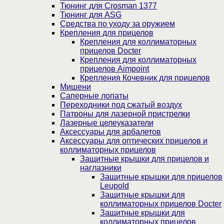
Тюнинг для Crosman 1377
Тюнинг для ASG
Средства по уходу за оружием
Крепления для прицелов
Крепления для коллиматорных
прицелов Docter
Крепления для коллиматорных
прицелов Aimpoint
Крепления Кочевник для прицелов
Мишени
Саперные лопаты
Переходники под сжатый воздух
Патроны для лазерной пристрелки
Лазерные целеуказатели
Аксессуары для арбалетов
Аксессуары для оптических прицелов и
коллиматорных прицелов
Защитные крышки для прицелов и
наглазники
Защитные крышки для прицелов
Leupold
Защитные крышки для
коллиматорных прицелов Docter
Защитные крышки для
коллиматорных прицелов