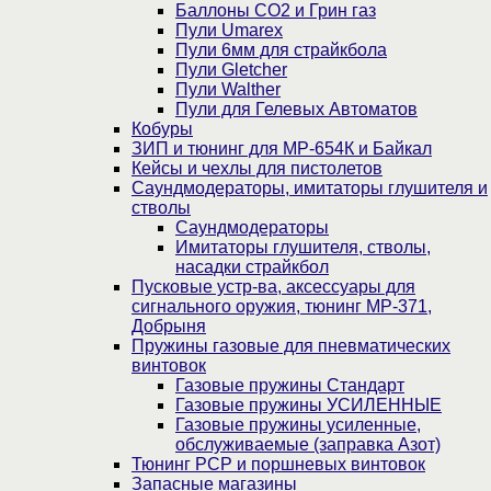
Баллоны CO2 и Грин газ
Пули Umarex
Пули 6мм для страйкбола
Пули Gletcher
Пули Walther
Пули для Гелевых Автоматов
Кобуры
ЗИП и тюнинг для МР-654К и Байкал
Кейсы и чехлы для пистолетов
Саундмодераторы, имитаторы глушителя и
стволы
Саундмодераторы
Имитаторы глушителя, стволы,
насадки страйкбол
Пусковые устр-ва, аксессуары для
сигнального оружия, тюнинг МР-371,
Добрыня
Пружины газовые для пневматических
винтовок
Газовые пружины Стандарт
Газовые пружины УСИЛЕННЫЕ
Газовые пружины усиленные,
обслуживаемые (заправка Азот)
Тюнинг PCP и поршневых винтовок
Запасные магазины