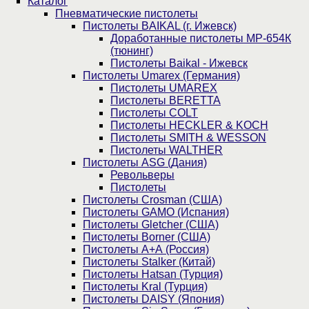
Каталог
Пнев­ма­ти­чес­кие пистолеты
Пистолеты BAIKAL (г. Ижевск)
Доработанные пистолеты МР-654К
(тюнинг)
Пистолеты Baikal - Ижевск
Пистолеты Umarex (Германия)
Пистолеты UMAREX
Пистолеты BERETTA
Пистолеты COLT
Пистолеты HECKLER & KOCH
Пистолеты SMITH & WESSON
Пистолеты WALTHER
Пистолеты ASG (Дания)
Револьверы
Пистолеты
Пистолеты Crosman (США)
Пистолеты GAMO (Испания)
Пистолеты Gletcher (США)
Пистолеты Borner (США)
Пистолеты А+А (Россия)
Пистолеты Stalker (Китай)
Пистолеты Hatsan (Турция)
Пистолеты Kral (Турция)
Пистолеты DAISY (Япония)