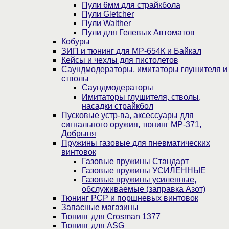
Пули 6мм для страйкбола
Пули Gletcher
Пули Walther
Пули для Гелевых Автоматов
Кобуры
ЗИП и тюнинг для МР-654К и Байкал
Кейсы и чехлы для пистолетов
Саундмодераторы, имитаторы глушителя и
стволы
Саундмодераторы
Имитаторы глушителя, стволы,
насадки страйкбол
Пусковые устр-ва, аксессуары для
сигнального оружия, тюнинг МР-371,
Добрыня
Пружины газовые для пневматических
винтовок
Газовые пружины Стандарт
Газовые пружины УСИЛЕННЫЕ
Газовые пружины усиленные,
обслуживаемые (заправка Азот)
Тюнинг PCP и поршневых винтовок
Запасные магазины
Тюнинг для Crosman 1377
Тюнинг для ASG