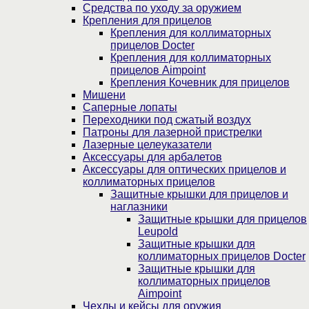
Средства по уходу за оружием
Крепления для прицелов
Крепления для коллиматорных
прицелов Docter
Крепления для коллиматорных
прицелов Aimpoint
Крепления Кочевник для прицелов
Мишени
Саперные лопаты
Переходники под сжатый воздух
Патроны для лазерной пристрелки
Лазерные целеуказатели
Аксессуары для арбалетов
Аксессуары для оптических прицелов и
коллиматорных прицелов
Защитные крышки для прицелов и
наглазники
Защитные крышки для прицелов
Leupold
Защитные крышки для
коллиматорных прицелов Docter
Защитные крышки для
коллиматорных прицелов
Aimpoint
Чехлы и кейсы для оружия