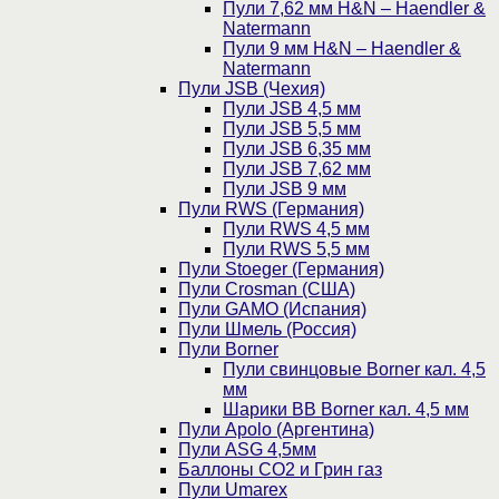
Пули 7,62 мм H&N – Haendler &
Natermann
Пули 9 мм H&N – Haendler &
Natermann
Пули JSB (Чехия)
Пули JSB 4,5 мм
Пули JSB 5,5 мм
Пули JSB 6,35 мм
Пули JSB 7,62 мм
Пули JSB 9 мм
Пули RWS (Германия)
Пули RWS 4,5 мм
Пули RWS 5,5 мм
Пули Stoeger (Германия)
Пули Crosman (США)
Пули GAMO (Испания)
Пули Шмель (Россия)
Пули Borner
Пули свинцовые Borner кал. 4,5
мм
Шарики BB Borner кал. 4,5 мм
Пули Apolo (Аргентина)
Пули ASG 4,5мм
Баллоны CO2 и Грин газ
Пули Umarex