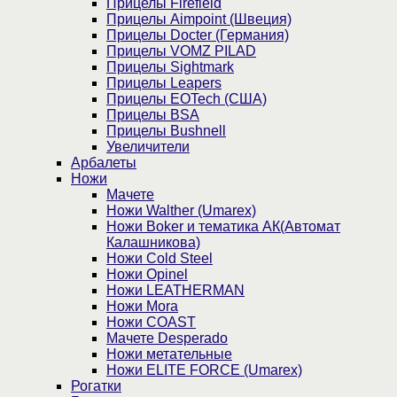
Прицелы Firefield
Прицелы Aimpoint (Швеция)
Прицелы Docter (Германия)
Прицелы VOMZ PILAD
Прицелы Sightmark
Прицелы Leapers
Прицелы EOTech (США)
Прицелы BSA
Прицелы Bushnell
Увеличители
Арбалеты
Ножи
Мачете
Ножи Walther (Umarex)
Ножи Boker и тематика АК(Автомат
Калашникова)
Ножи Cold Steel
Ножи Opinel
Ножи LEATHERMAN
Ножи Mora
Ножи COAST
Мачете Desperado
Ножи метательные
Ножи ELITE FORCE (Umarex)
Рогатки