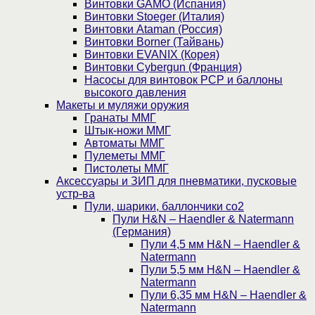
Винтовки GAMO (Испания)
Винтовки Stoeger (Италия)
Винтовки Ataman (Россия)
Винтовки Borner (Тайвань)
Винтовки EVANIX (Корея)
Винтовки Cybergun (Франция)
Насосы для винтовок PCP и баллоны
высокого давления
Макеты и муляжи оружия
Гранаты ММГ
Штык-ножи ММГ
Автоматы ММГ
Пулеметы ММГ
Пистолеты ММГ
Аксессуары и ЗИП для пневматики, пусковые
устр-ва
Пули, шарики, баллончики со2
Пули H&N – Haendler & Natermann
(Германия)
Пули 4,5 мм H&N – Haendler &
Natermann
Пули 5,5 мм H&N – Haendler &
Natermann
Пули 6,35 мм H&N – Haendler &
Natermann