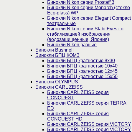
Бинокли Nikon серии Prostaff 3
Бинокли Nikon серии Monarch (стекло
Eco-glass) WP
Бинокли Nikon серии Elegant Compact
театральные
Бинокли Nikon серии StabilEyes со
стабилизацией изображения
(водозащищенные, Япония)
Бинокли Nikon разные
Бинокли Bushnell
Бинокли БПЦ КОМЗ
Бинокли БПЦ кратностью 8х30
Бинокли БПЦ кратностью 10х40
Бинокли БПЦ кратностью 12х45
Бинокли БПЦ кратностью 15х50
Бинокли OLYMPUS
Бинокли CARL ZEISS
Бинокли CARL ZEISS серия
CONQUEST
Бинокли CARL ZEISS серия TERRA
ED
Бинокли CARL ZEISS серия
CONQUEST HD
Бинокли CARL ZEISS серия VICTORY
Бинокли CARL ZEISS серия VICTORY