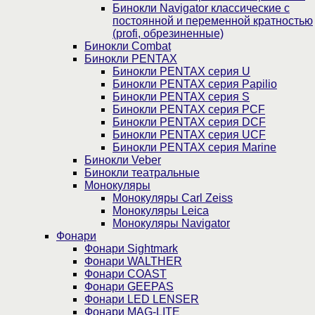
Бинокли Navigator классические с
постоянной и переменной кратностью
(profi, обрезиненные)
Бинокли Combat
Бинокли PENTAX
Бинокли PENTAX серия U
Бинокли PENTAX серия Papilio
Бинокли PENTAX серия S
Бинокли PENTAX серия PCF
Бинокли PENTAX серия DCF
Бинокли PENTAX серия UCF
Бинокли PENTAX серия Marine
Бинокли Veber
Бинокли театральные
Монокуляры
Монокуляры Carl Zeiss
Монокуляры Leica
Монокуляры Navigator
Фонари
Фонари Sightmark
Фонари WALTHER
Фонари COAST
Фонари GEEPAS
Фонари LED LENSER
Фонари MAG-LITE