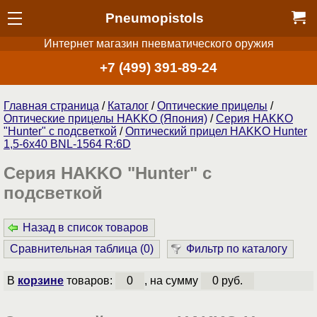
Pneumopistols
Интернет магазин пневматического оружия
+7 (499) 391-89-24
Главная страница
/
Каталог
/
Оптические прицелы
/
Оптические прицелы HAKKO (Япония)
/
Cерия HAKKO
"Hunter" с подсветкой
/
Оптический прицел HAKKO Hunter
1,5-6x40 BNL-1564 R:6D
Cерия HAKKO "Hunter" с
подсветкой
Назад в список товаров
Сравнительная таблица (
0
)
Фильтр по каталогу
В
корзине
товаров:
0
, на сумму
0 руб.