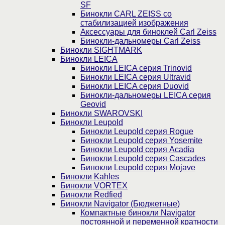
SF
Бинокли CARL ZEISS со
стабилизацией изображения
Аксессуары для биноклей Carl Zeiss
Бинокли-дальномеры Carl Zeiss
Бинокли SIGHTMARK
Бинокли LEICA
Бинокли LEICA серия Trinovid
Бинокли LEICA серия Ultravid
Бинокли LEICA серия Duovid
Бинокли-дальномеры LEICA серия
Geovid
Бинокли SWAROVSKI
Бинокли Leupold
Бинокли Leupold серия Rogue
Бинокли Leupold серия Yosemite
Бинокли Leupold серия Acadia
Бинокли Leupold серия Cascades
Бинокли Leupold серия Mojave
Бинокли Kahles
Бинокли VORTEX
Бинокли Redfied
Бинокли Navigator (Бюджетные)
Компактные бинокли Navigator
постоянной и переменной кратности