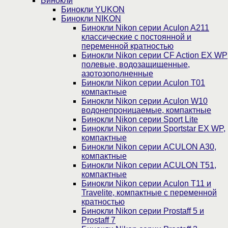
Бинокли
Бинокли YUKON
Бинокли NIKON
Бинокли Nikon серии Aculon A211
классические с постоянной и
переменной кратностью
Бинокли Nikon серии СF Action EX WP
полевые, водозащищенные,
азотозополненные
Бинокли Nikon серии Aculon T01
компактные
Бинокли Nikon серии Aculon W10
водонепроницаемые, компактные
Бинокли Nikon серии Sport Lite
Бинокли Nikon серии Sportstar EX WP,
компактные
Бинокли Nikon серии ACULON A30,
компактные
Бинокли Nikon серии ACULON Т51,
компактные
Бинокли Nikon серии Aculon T11 и
Travelite, компактные с переменной
кратностью
Бинокли Nikon серии Prostaff 5 и
Prostaff 7