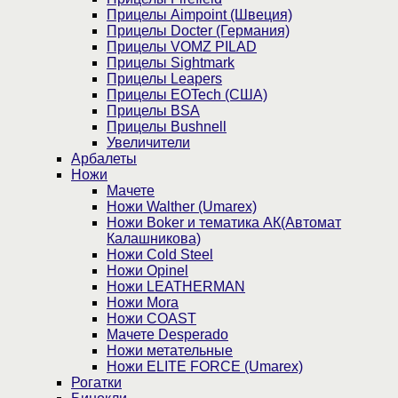
Прицелы Aimpoint (Швеция)
Прицелы Docter (Германия)
Прицелы VOMZ PILAD
Прицелы Sightmark
Прицелы Leapers
Прицелы EOTech (США)
Прицелы BSA
Прицелы Bushnell
Увеличители
Арбалеты
Ножи
Мачете
Ножи Walther (Umarex)
Ножи Boker и тематика АК(Автомат
Калашникова)
Ножи Cold Steel
Ножи Opinel
Ножи LEATHERMAN
Ножи Mora
Ножи COAST
Мачете Desperado
Ножи метательные
Ножи ELITE FORCE (Umarex)
Рогатки