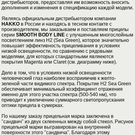
дистрибьюторов, предоставляя им возможность вносить
дополнения и изменения в спецификацию каждой модели.
Являясь официальным дистрибьютором компании
HAKKO
в России и находясь в тесном контакте с
производителем, мы заказываем и поставляем прицелы
серии
SMOOTH BODY LINE
с улучшенным многослойным
посветлением линз H2 (Sea Green), которое значительно
повышает эффективность прицеливания в условиях
низкой освещенности, по сравнению с рядовыми
моделями, для которых стандартными являеются
покрытия Magenta или Claret (см. диаграмму ниже).
Дело в том, что в условиях низкой освещенности
человеческий глаз наиболее восприимчив к желто-
зеленой части видимого спектра. Покрытие H2 Sea Green
обеспечивает минимальный коэффициент отражения
именно для этого участка спектра (500-540 нм), что
приводит к увеличению суммарного светопропускания
оптики прицела в сумерках.
По нашему заказу прицельная марка заключена в
"сандвич" из двух склеенных между собой стекол. Рисунок
прицельной марки выгравирован на внутренней
поверхности этого "сандвича". Благодаря этому