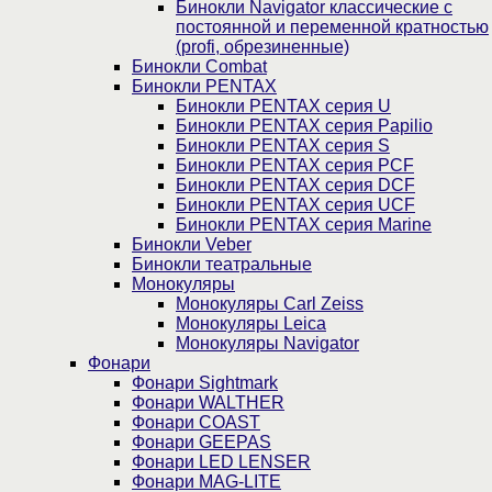
Бинокли Navigator классические с
постоянной и переменной кратностью
(profi, обрезиненные)
Бинокли Combat
Бинокли PENTAX
Бинокли PENTAX серия U
Бинокли PENTAX серия Papilio
Бинокли PENTAX серия S
Бинокли PENTAX серия PCF
Бинокли PENTAX серия DCF
Бинокли PENTAX серия UCF
Бинокли PENTAX серия Marine
Бинокли Veber
Бинокли театральные
Монокуляры
Монокуляры Carl Zeiss
Монокуляры Leica
Монокуляры Navigator
Фонари
Фонари Sightmark
Фонари WALTHER
Фонари COAST
Фонари GEEPAS
Фонари LED LENSER
Фонари MAG-LITE