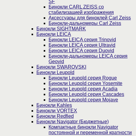
SF
Бинокли CARL ZEISS со
стабилизацией изображения
Аксессуары для биноклей Carl Zeiss
Бинокли-дальномеры Carl Zeiss
Бинокли SIGHTMARK
Бинокли LEICA
Бинокли LEICA серия Trinovid
Бинокли LEICA серия Ultravid
Бинокли LEICA серия Duovid
Бинокли-дальномеры LEICA серия
Geovid
Бинокли SWAROVSKI
Бинокли Leupold
Бинокли Leupold серия Rogue
Бинокли Leupold серия Yosemite
Бинокли Leupold серия Acadia
Бинокли Leupold серия Cascades
Бинокли Leupold серия Mojave
Бинокли Kahles
Бинокли VORTEX
Бинокли Redfied
Бинокли Navigator (Бюджетные)
Компактные бинокли Navigator
постоянной и переменной кратности