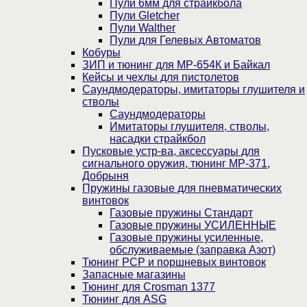
Пули 6мм для страйкбола
Пули Gletcher
Пули Walther
Пули для Гелевых Автоматов
Кобуры
ЗИП и тюнинг для МР-654К и Байкал
Кейсы и чехлы для пистолетов
Саундмодераторы, имитаторы глушителя и
стволы
Саундмодераторы
Имитаторы глушителя, стволы,
насадки страйкбол
Пусковые устр-ва, аксессуары для
сигнального оружия, тюнинг МР-371,
Добрыня
Пружины газовые для пневматических
винтовок
Газовые пружины Стандарт
Газовые пружины УСИЛЕННЫЕ
Газовые пружины усиленные,
обслуживаемые (заправка Азот)
Тюнинг PCP и поршневых винтовок
Запасные магазины
Тюнинг для Crosman 1377
Тюнинг для ASG