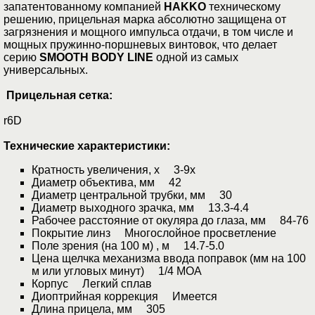
запатентованному компанией
HAKKO
техническому
решению, прицельная марка абсолютно защищена от
загрязнения и мощного импульса отдачи, в том числе и
мощных пружинно-поршневых винтовок, что делает
серию
SMOOTH BODY LINE
одной из самых
универсальных.
Прицельная сетка:
r6D
Технические характеристики:
Кратность увеличения, х 3-9x
Диаметр объектива, мм 42
Диаметр центральной трубки, мм 30
Диаметр выходного зрачка, мм 13.3-4.4
Рабочее расстояние от окуляра до глаза, мм 84-76
Покрытие линз Многослойное просветление
Поле зрения (на 100 м) , м 14.7-5.0
Цена щелчка механизма ввода поправок (мм на 100
м или угловых минут) 1/4 MOA
Корпус Легкий сплав
Диоптрийная коррекция Имеется
Длина прицела, мм 305