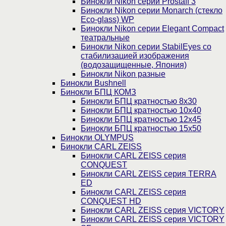
Бинокли Nikon серии Prostaff 3
Бинокли Nikon серии Monarch (стекло
Eco-glass) WP
Бинокли Nikon серии Elegant Compact
театральные
Бинокли Nikon серии StabilEyes со
стабилизацией изображения
(водозащищенные, Япония)
Бинокли Nikon разные
Бинокли Bushnell
Бинокли БПЦ КОМЗ
Бинокли БПЦ кратностью 8х30
Бинокли БПЦ кратностью 10х40
Бинокли БПЦ кратностью 12х45
Бинокли БПЦ кратностью 15х50
Бинокли OLYMPUS
Бинокли CARL ZEISS
Бинокли CARL ZEISS серия
CONQUEST
Бинокли CARL ZEISS серия TERRA
ED
Бинокли CARL ZEISS серия
CONQUEST HD
Бинокли CARL ZEISS серия VICTORY
Бинокли CARL ZEISS серия VICTORY