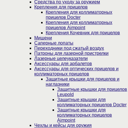
Средства по уходу за оружием
Крепления для прицелов
Крепления для коллиматорных
прицелов Docter
Крепления для коллиматорных
прицелов Aimpoint
Крепления Кочевник для прицелов
Мишени
Саперные лопаты
Переходники под сжатый воздух
Патроны для лазерной пристрелки
Лазерные целеуказатели
Аксессуары для арбалетов
Аксессуары для оптических прицелов и
коллиматорных прицелов
Защитные крышки для прицелов и
наглазники
Защитные крышки для прицелов
Leupold
Защитные крышки для
коллиматорных прицелов Docter
Защитные крышки для
коллиматорных прицелов
Aimpoint
Чехлы и кейсы для оружия