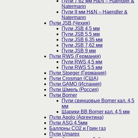
Пули 7,62 мм H&N – Haendler &
Natermann
Пули 9 мм H&N – Haendler &
Natermann
Пули JSB (Чехия)
Пули JSB 4,5 мм
Пули JSB 5,5 мм
Пули JSB 6,35 мм
Пули JSB 7,62 мм
Пули JSB 9 мм
Пули RWS (Германия)
Пули RWS 4,5 мм
Пули RWS 5,5 мм
Пули Stoeger (Германия)
Пули Crosman (США)
Пули GAMO (Испания)
Пули Шмель (Россия)
Пули Borner
Пули свинцовые Borner кал. 4,5
мм
Шарики BB Borner кал. 4,5 мм
Пули Apolo (Аргентина)
Пули ASG 4,5мм
Баллоны CO2 и Грин газ
Пули Umarex