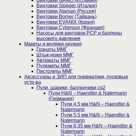
Винтовки GAMO (Испания)
Винтовки Stoeger (Италия)
Винтовки Ataman (Россия)
Винтовки Borner (Тайвань)
Винтовки EVANIX (Корея)
Винтовки Cybergun (Франция)
Насосы для винтовок PCP и баллоны
высокого давления
Макеты и муляжи оружия
Гранаты ММГ
Штык-ножи ММГ
Автоматы ММГ
Пулеметы ММГ
Пистолеты ММГ
Аксессуары и ЗИП для пневматики, пусковые
устр-ва
Пули, шарики, баллончики со2
Пули H&N – Haendler & Natermann
(Германия)
Пули 4,5 мм H&N – Haendler &
Natermann
Пули 5,5 мм H&N – Haendler &
Natermann
Пули 6,35 мм H&N – Haendler &
Natermann