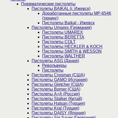
Пнев­ма­ти­чес­кие пистолеты
Пистолеты BAIKAL (г. Ижевск)
Доработанные пистолеты МР-654К
(тюнинг)
Пистолеты Baikal - Ижевск
Пистолеты Umarex (Германия)
Пистолеты UMAREX
Пистолеты BERETTA
Пистолеты COLT
Пистолеты HECKLER & KOCH
Пистолеты SMITH & WESSON
Пистолеты WALTHER
Пистолеты ASG (Дания)
Револьверы
Пистолеты
Пистолеты Crosman (США)
Пистолеты GAMO (Испания)
Пистолеты Gletcher (США)
Пистолеты Borner (США)
Пистолеты А+А (Россия)
Пистолеты Stalker (Китай)
Пистолеты Hatsan (Турция)
Пистолеты Kral (Турция)
Пистолеты DAISY (Япония)
Пистолеты Sig Sauer (Германия)