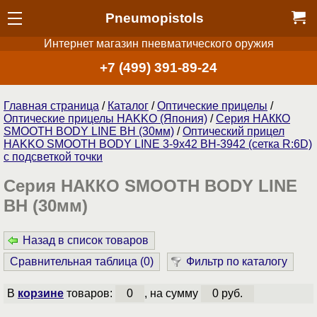
Pneumopistols
Интернет магазин пневматического оружия
+7 (499) 391-89-24
Главная страница
/
Каталог
/
Оптические прицелы
/
Оптические прицелы HAKKO (Япония)
/
Серия НАККО
SMOOTH BODY LINE BH (30мм)
/
Оптический прицел
HAKKO SMOOTH BODY LINE 3-9x42 BH-3942 (сетка R:6D)
с подсветкой точки
Серия НАККО SMOOTH BODY LINE
BH (30мм)
Назад в список товаров
Сравнительная таблица (
0
)
Фильтр по каталогу
В
корзине
товаров:
0
, на сумму
0 руб.