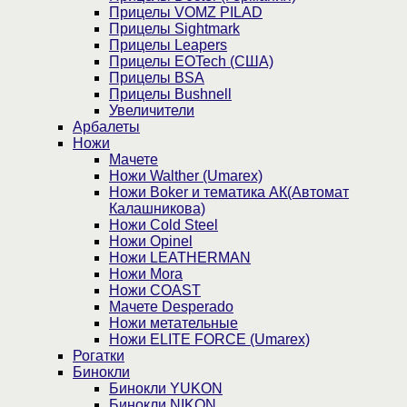
Прицелы VOMZ PILAD
Прицелы Sightmark
Прицелы Leapers
Прицелы EOTech (США)
Прицелы BSA
Прицелы Bushnell
Увеличители
Арбалеты
Ножи
Мачете
Ножи Walther (Umarex)
Ножи Boker и тематика АК(Автомат
Калашникова)
Ножи Cold Steel
Ножи Opinel
Ножи LEATHERMAN
Ножи Mora
Ножи COAST
Мачете Desperado
Ножи метательные
Ножи ELITE FORCE (Umarex)
Рогатки
Бинокли
Бинокли YUKON
Бинокли NIKON