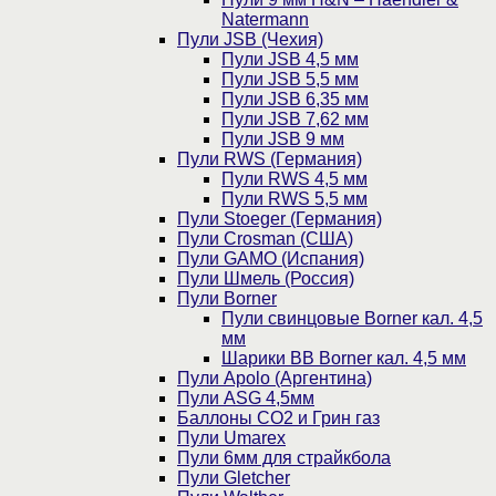
Natermann
Пули JSB (Чехия)
Пули JSB 4,5 мм
Пули JSB 5,5 мм
Пули JSB 6,35 мм
Пули JSB 7,62 мм
Пули JSB 9 мм
Пули RWS (Германия)
Пули RWS 4,5 мм
Пули RWS 5,5 мм
Пули Stoeger (Германия)
Пули Crosman (США)
Пули GAMO (Испания)
Пули Шмель (Россия)
Пули Borner
Пули свинцовые Borner кал. 4,5
мм
Шарики BB Borner кал. 4,5 мм
Пули Apolo (Аргентина)
Пули ASG 4,5мм
Баллоны CO2 и Грин газ
Пули Umarex
Пули 6мм для страйкбола
Пули Gletcher