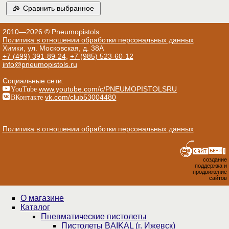
Сравнить выбранное
2010—2026 © Pneumopistols
Политика в отношении обработки персональных данных
Химки, ул. Московская, д. 38А
+7 (499) 391-89-24
,
+7 (985) 523-60-12
info@pneumopistols.ru
Социальные сети:
YouTube
www.youtube.com/c/PNEUMOPISTOLSRU
ВКонтакте
vk.com/club53004480
Политика в отношении обработки персональных данных
создание
поддержка и
продвижение
сайтов
О магазине
Каталог
Пнев­ма­ти­чес­кие пистолеты
Пистолеты BAIKAL (г. Ижевск)