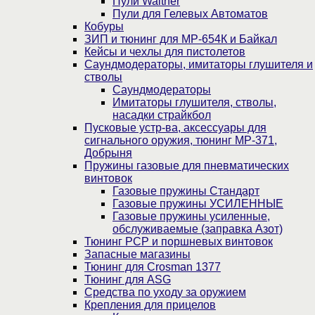
Пули Walther
Пули для Гелевых Автоматов
Кобуры
ЗИП и тюнинг для МР-654К и Байкал
Кейсы и чехлы для пистолетов
Саундмодераторы, имитаторы глушителя и
стволы
Саундмодераторы
Имитаторы глушителя, стволы,
насадки страйкбол
Пусковые устр-ва, аксессуары для
сигнального оружия, тюнинг МР-371,
Добрыня
Пружины газовые для пневматических
винтовок
Газовые пружины Стандарт
Газовые пружины УСИЛЕННЫЕ
Газовые пружины усиленные,
обслуживаемые (заправка Азот)
Тюнинг PCP и поршневых винтовок
Запасные магазины
Тюнинг для Crosman 1377
Тюнинг для ASG
Средства по уходу за оружием
Крепления для прицелов