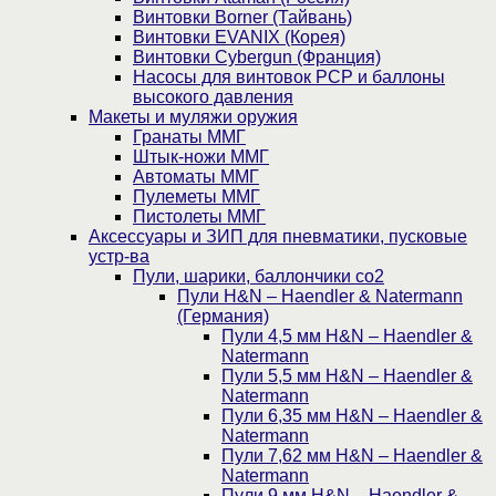
Винтовки Borner (Тайвань)
Винтовки EVANIX (Корея)
Винтовки Cybergun (Франция)
Насосы для винтовок PCP и баллоны
высокого давления
Макеты и муляжи оружия
Гранаты ММГ
Штык-ножи ММГ
Автоматы ММГ
Пулеметы ММГ
Пистолеты ММГ
Аксессуары и ЗИП для пневматики, пусковые
устр-ва
Пули, шарики, баллончики со2
Пули H&N – Haendler & Natermann
(Германия)
Пули 4,5 мм H&N – Haendler &
Natermann
Пули 5,5 мм H&N – Haendler &
Natermann
Пули 6,35 мм H&N – Haendler &
Natermann
Пули 7,62 мм H&N – Haendler &
Natermann
Пули 9 мм H&N – Haendler &