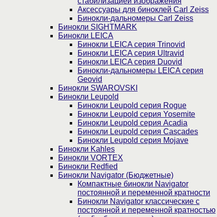
стабилизацией изображения
Аксессуары для биноклей Carl Zeiss
Бинокли-дальномеры Carl Zeiss
Бинокли SIGHTMARK
Бинокли LEICA
Бинокли LEICA серия Trinovid
Бинокли LEICA серия Ultravid
Бинокли LEICA серия Duovid
Бинокли-дальномеры LEICA серия
Geovid
Бинокли SWAROVSKI
Бинокли Leupold
Бинокли Leupold серия Rogue
Бинокли Leupold серия Yosemite
Бинокли Leupold серия Acadia
Бинокли Leupold серия Cascades
Бинокли Leupold серия Mojave
Бинокли Kahles
Бинокли VORTEX
Бинокли Redfied
Бинокли Navigator (Бюджетные)
Компактные бинокли Navigator
постоянной и переменной кратности
Бинокли Navigator классические с
постоянной и переменной кратностью