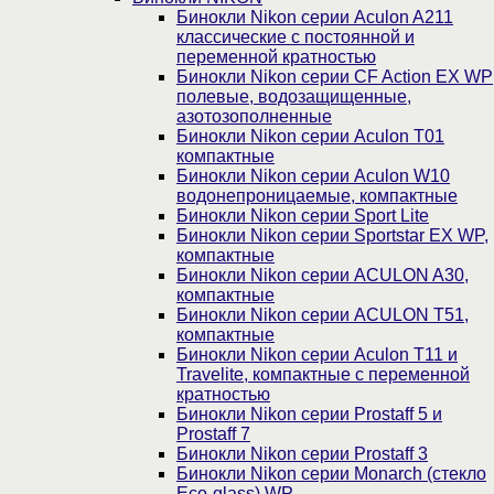
Бинокли Nikon серии Aculon A211
классические с постоянной и
переменной кратностью
Бинокли Nikon серии СF Action EX WP
полевые, водозащищенные,
азотозополненные
Бинокли Nikon серии Aculon T01
компактные
Бинокли Nikon серии Aculon W10
водонепроницаемые, компактные
Бинокли Nikon серии Sport Lite
Бинокли Nikon серии Sportstar EX WP,
компактные
Бинокли Nikon серии ACULON A30,
компактные
Бинокли Nikon серии ACULON Т51,
компактные
Бинокли Nikon серии Aculon T11 и
Travelite, компактные с переменной
кратностью
Бинокли Nikon серии Prostaff 5 и
Prostaff 7
Бинокли Nikon серии Prostaff 3
Бинокли Nikon серии Monarch (стекло
Eco-glass) WP