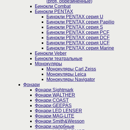
(profi, обрезиненные)
Бинокли Combat
Бинокли PENTAX
Бинокли PENTAX серия U
Бинокли PENTAX серия Papilio
Бинокли PENTAX серия S
Бинокли PENTAX серия PCF
Бинокли PENTAX серия DCF
Бинокли PENTAX серия UCF
Бинокли PENTAX серия Marine
Бинокли Veber
Бинокли театральные
Монокуляры
Монокуляры Carl Zeiss
Монокуляры Leica
Монокуляры Navigator
Фонари
Фонари Sightmark
Фонари WALTHER
Фонари COAST
Фонари GEEPAS
Фонари LED LENSER
Фонари MAG-LITE
Фонари Smith&Wesson
Фонари налобные