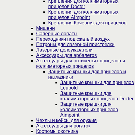
Крепления для коллиматорных
прицелов Docter
Крепления для коллиматорных
прицелов Aimpoint
Крепления Кочевник для прицелов
Мишени
Саперные лопаты
Переходники под сжатый воздух
Патроны для лазерной пристрелки
Лазерные целеуказатели
Аксессуары для арбалетов
Аксессуары для оптических прицелов и
коллиматорных прицелов
Защитные крышки для прицелов и
наглазники
Защитные крышки для прицелов
Leupold
Защитные крышки для
коллиматорных прицелов Docter
Защитные крышки для
коллиматорных прицелов
Aimpoint
Чехлы и кейсы для оружия
Аксессуары для рогаток
Костюмы охотника