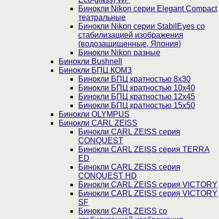
Бинокли Nikon серии Elegant Compact
театральные
Бинокли Nikon серии StabilEyes со
стабилизацией изображения
(водозащищенные, Япония)
Бинокли Nikon разные
Бинокли Bushnell
Бинокли БПЦ КОМЗ
Бинокли БПЦ кратностью 8х30
Бинокли БПЦ кратностью 10х40
Бинокли БПЦ кратностью 12х45
Бинокли БПЦ кратностью 15х50
Бинокли OLYMPUS
Бинокли CARL ZEISS
Бинокли CARL ZEISS серия
CONQUEST
Бинокли CARL ZEISS серия TERRA
ED
Бинокли CARL ZEISS серия
CONQUEST HD
Бинокли CARL ZEISS серия VICTORY
Бинокли CARL ZEISS серия VICTORY
SF
Бинокли CARL ZEISS со