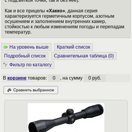
с подсветкой точки, так и без нее).
Как и все прицелы
«Хакко»
, данная серия
характеризуется герметичным корпусом, азотным
осушением и заполнением внутренних камер,
стойкостью к любым изменениям погоды и перепадам
температур.
На уровень выше
Краткий список
Подробный список
Сравнительная таблица (
0
)
Фильтр по каталогу
В
корзине
товаров:
0
, на сумму
0 руб.
Сравнить выбранное