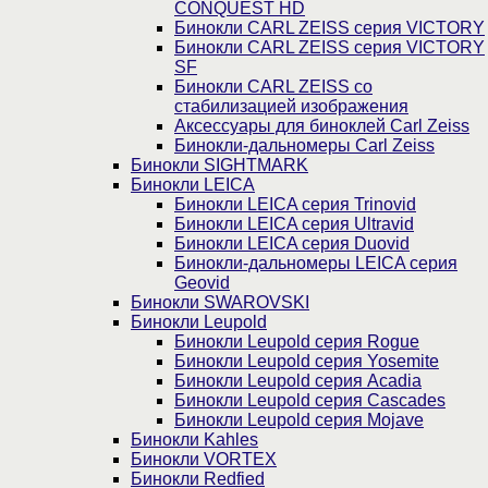
CONQUEST HD
Бинокли CARL ZEISS серия VICTORY
Бинокли CARL ZEISS серия VICTORY
SF
Бинокли CARL ZEISS со
стабилизацией изображения
Аксессуары для биноклей Carl Zeiss
Бинокли-дальномеры Carl Zeiss
Бинокли SIGHTMARK
Бинокли LEICA
Бинокли LEICA серия Trinovid
Бинокли LEICA серия Ultravid
Бинокли LEICA серия Duovid
Бинокли-дальномеры LEICA серия
Geovid
Бинокли SWAROVSKI
Бинокли Leupold
Бинокли Leupold серия Rogue
Бинокли Leupold серия Yosemite
Бинокли Leupold серия Acadia
Бинокли Leupold серия Cascades
Бинокли Leupold серия Mojave
Бинокли Kahles
Бинокли VORTEX
Бинокли Redfied