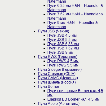
Natermann
Пули 6,35 мм H&N – Haendler &
Natermann
Пули 7,62 мм H&N – Haendler &
Natermann
Пули 9 мм H&N – Haendler &
Natermann
Пули JSB (Чехия)
Пули JSB 4,5 мм
Пули JSB 5,5 мм
Пули JSB 6,35 мм
Пули JSB 7,62 мм
Пули JSB 9 мм
Пули RWS (Германия)
Пули RWS 4,5 мм
Пули RWS 5,5 мм
Пули Stoeger (Германия)
Пули Crosman (США)
Пули GAMO (Испания)
Пули Шмель (Россия)
Пули Borner
Пули свинцовые Borner кал. 4,5
мм
Шарики BB Borner кал. 4,5 мм
Пули Apolo (Аргентина)