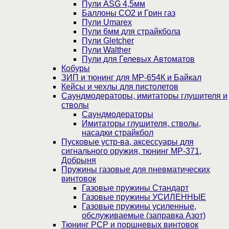
Пули ASG 4,5мм
Баллоны CO2 и Грин газ
Пули Umarex
Пули 6мм для страйкбола
Пули Gletcher
Пули Walther
Пули для Гелевых Автоматов
Кобуры
ЗИП и тюнинг для МР-654К и Байкал
Кейсы и чехлы для пистолетов
Саундмодераторы, имитаторы глушителя и
стволы
Саундмодераторы
Имитаторы глушителя, стволы,
насадки страйкбол
Пусковые устр-ва, аксессуары для
сигнального оружия, тюнинг МР-371,
Добрыня
Пружины газовые для пневматических
винтовок
Газовые пружины Стандарт
Газовые пружины УСИЛЕННЫЕ
Газовые пружины усиленные,
обслуживаемые (заправка Азот)
Тюнинг PCP и поршневых винтовок