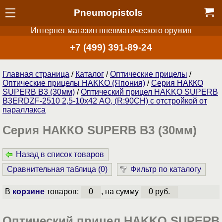
Pneumopistols
Интернет магазин пневматического оружия
+7 (499) 391-89-24
Главная страница
/
Каталог
/
Оптические прицелы
/
Оптические прицелы HAKKO (Япония)
/
Серия НАККО
SUPERB B3 (30мм)
/
Оптический прицел HAKKO SUPERB
B3ERDZF-2510 2,5-10x42 АО, (R:90CH) c отстройкой от
параллакса
Серия НАККО SUPERB B3 (30мм)
Назад в список товаров
Сравнительная таблица (
0
)
Фильтр по каталогу
В
корзине
товаров:
0
, на сумму
0 руб.
Оптический прицел HAKKO SUPERB