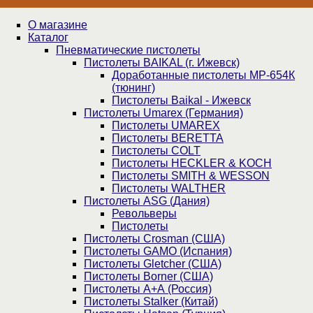
О магазине
Каталог
Пнев­ма­ти­чес­кие пистолеты
Пистолеты BAIKAL (г. Ижевск)
Доработанные пистолеты МР-654К
(тюнинг)
Пистолеты Baikal - Ижевск
Пистолеты Umarex (Германия)
Пистолеты UMAREX
Пистолеты BERETTA
Пистолеты COLT
Пистолеты HECKLER & KOCH
Пистолеты SMITH & WESSON
Пистолеты WALTHER
Пистолеты ASG (Дания)
Револьверы
Пистолеты
Пистолеты Crosman (США)
Пистолеты GAMO (Испания)
Пистолеты Gletcher (США)
Пистолеты Borner (США)
Пистолеты А+А (Россия)
Пистолеты Stalker (Китай)