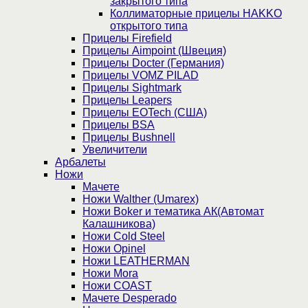
закрытого типа
Коллиматорные прицелы HAKKO
открытого типа
Прицелы Firefield
Прицелы Aimpoint (Швеция)
Прицелы Docter (Германия)
Прицелы VOMZ PILAD
Прицелы Sightmark
Прицелы Leapers
Прицелы EOTech (США)
Прицелы BSA
Прицелы Bushnell
Увеличители
Арбалеты
Ножи
Мачете
Ножи Walther (Umarex)
Ножи Boker и тематика АК(Автомат
Калашникова)
Ножи Cold Steel
Ножи Opinel
Ножи LEATHERMAN
Ножи Mora
Ножи COAST
Мачете Desperado