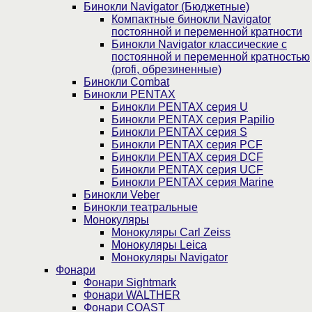
Бинокли Navigator (Бюджетные)
Компактные бинокли Navigator
постоянной и переменной кратности
Бинокли Navigator классические с
постоянной и переменной кратностью
(profi, обрезиненные)
Бинокли Combat
Бинокли PENTAX
Бинокли PENTAX серия U
Бинокли PENTAX серия Papilio
Бинокли PENTAX серия S
Бинокли PENTAX серия PCF
Бинокли PENTAX серия DCF
Бинокли PENTAX серия UCF
Бинокли PENTAX серия Marine
Бинокли Veber
Бинокли театральные
Монокуляры
Монокуляры Carl Zeiss
Монокуляры Leica
Монокуляры Navigator
Фонари
Фонари Sightmark
Фонари WALTHER
Фонари COAST