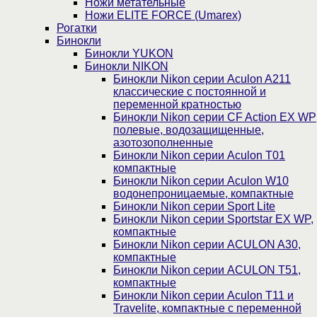
Ножи метательные
Ножи ELITE FORCE (Umarex)
Рогатки
Бинокли
Бинокли YUKON
Бинокли NIKON
Бинокли Nikon серии Aculon A211
классические с постоянной и
переменной кратностью
Бинокли Nikon серии СF Action EX WP
полевые, водозащищенные,
азотозополненные
Бинокли Nikon серии Aculon T01
компактные
Бинокли Nikon серии Aculon W10
водонепроницаемые, компактные
Бинокли Nikon серии Sport Lite
Бинокли Nikon серии Sportstar EX WP,
компактные
Бинокли Nikon серии ACULON A30,
компактные
Бинокли Nikon серии ACULON Т51,
компактные
Бинокли Nikon серии Aculon T11 и
Travelite, компактные с переменной