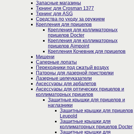
Запасные магазины
Тюнинг для Crosman 1377
Тюнинг для ASG
Средства по уходу за оружием
Крепления для прицелов
Крепления для коллиматорных
прицелов Docter
Крепления для коллиматорных
прицелов Aimpoint
Крепления Кочевник для прицелов
Мишени
Саперные лопаты
Переходники под сжатый воздух
Патроны для лазерной пристрелки
Лазерные целеуказатели
Аксессуары для арбалетов
Аксессуары для оптических прицелов и
коллиматорных прицелов
Защитные крышки для прицелов и
наглазники
Защитные крышки для прицелов
Leupold
Защитные крышки для
коллиматорных прицелов Docter
Защитные крышки для