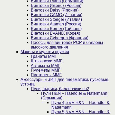
Винтовки Diana (Германия)
Винтовки Ижевск (Россия)
Винтовки Daisy (Япония)
Винтовки GAMO (Испания)
Винтовки Stoeger (Италия)
Винтовки Ataman (Россия)
Винтовки Borner (Тайвань)
Винтовки EVANIX (Корея)
Винтовки Cybergun (Франция)
Насосы для винтовок PCP и баллоны
высокого давления
Макеты и муляжи оружия
Гранаты ММГ
Штык-ножи ММГ
Автоматы ММГ
Пулеметы ММГ
Пистолеты ММГ
Аксессуары и ЗИП для пневматики, пусковые
устр-ва
Пули, шарики, баллончики со2
Пули H&N – Haendler & Natermann
(Германия)
Пули 4,5 мм H&N – Haendler &
Natermann
Пули 5,5 мм H&N – Haendler &