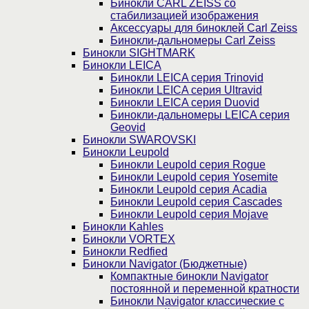
Бинокли CARL ZEISS со
стабилизацией изображения
Аксессуары для биноклей Carl Zeiss
Бинокли-дальномеры Carl Zeiss
Бинокли SIGHTMARK
Бинокли LEICA
Бинокли LEICA серия Trinovid
Бинокли LEICA серия Ultravid
Бинокли LEICA серия Duovid
Бинокли-дальномеры LEICA серия
Geovid
Бинокли SWAROVSKI
Бинокли Leupold
Бинокли Leupold серия Rogue
Бинокли Leupold серия Yosemite
Бинокли Leupold серия Acadia
Бинокли Leupold серия Cascades
Бинокли Leupold серия Mojave
Бинокли Kahles
Бинокли VORTEX
Бинокли Redfied
Бинокли Navigator (Бюджетные)
Компактные бинокли Navigator
постоянной и переменной кратности
Бинокли Navigator классические с