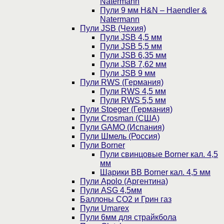
Natermann
Пули 9 мм H&N – Haendler &
Natermann
Пули JSB (Чехия)
Пули JSB 4,5 мм
Пули JSB 5,5 мм
Пули JSB 6,35 мм
Пули JSB 7,62 мм
Пули JSB 9 мм
Пули RWS (Германия)
Пули RWS 4,5 мм
Пули RWS 5,5 мм
Пули Stoeger (Германия)
Пули Crosman (США)
Пули GAMO (Испания)
Пули Шмель (Россия)
Пули Borner
Пули свинцовые Borner кал. 4,5
мм
Шарики BB Borner кал. 4,5 мм
Пули Apolo (Аргентина)
Пули ASG 4,5мм
Баллоны CO2 и Грин газ
Пули Umarex
Пули 6мм для страйкбола