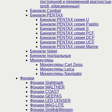
постоянной и переменной кратностью
(profi, обрезиненные)
Бинокли Combat
Бинокли PENTAX
Бинокли PENTAX серия U
Бинокли PENTAX серия Papilio
Бинокли PENTAX серия S
Бинокли PENTAX серия PCF
Бинокли PENTAX серия DCF
Бинокли PENTAX серия UCF
Бинокли PENTAX серия Marine
Бинокли Veber
Бинокли театральные
Монокуляры
Монокуляры Carl Zeiss
Монокуляры Leica
Монокуляры Navigator
Фонари
Фонари Sightmark
Фонари WALTHER
Фонари COAST
Фонари GEEPAS
Фонари LED LENSER
Фонари MAG-LITE
Фонари Smith&Wesson