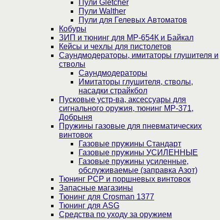
Пули Gletcher
Пули Walther
Пули для Гелевых Автоматов
Кобуры
ЗИП и тюнинг для МР-654К и Байкал
Кейсы и чехлы для пистолетов
Саундмодераторы, имитаторы глушителя и
стволы
Саундмодераторы
Имитаторы глушителя, стволы,
насадки страйкбол
Пусковые устр-ва, аксессуары для
сигнального оружия, тюнинг МР-371,
Добрыня
Пружины газовые для пневматических
винтовок
Газовые пружины Стандарт
Газовые пружины УСИЛЕННЫЕ
Газовые пружины усиленные,
обслуживаемые (заправка Азот)
Тюнинг PCP и поршневых винтовок
Запасные магазины
Тюнинг для Crosman 1377
Тюнинг для ASG
Средства по уходу за оружием