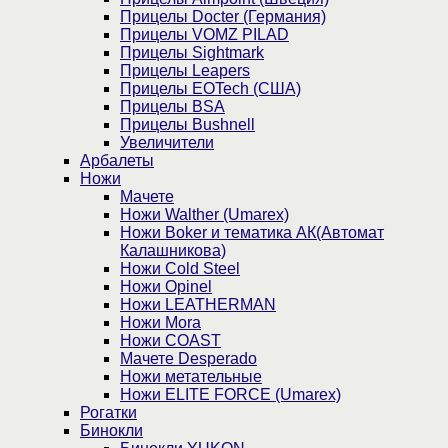
Прицелы Docter (Германия)
Прицелы VOMZ PILAD
Прицелы Sightmark
Прицелы Leapers
Прицелы EOTech (США)
Прицелы BSA
Прицелы Bushnell
Увеличители
Арбалеты
Ножи
Мачете
Ножи Walther (Umarex)
Ножи Boker и тематика АК(Автомат
Калашникова)
Ножи Cold Steel
Ножи Opinel
Ножи LEATHERMAN
Ножи Mora
Ножи COAST
Мачете Desperado
Ножи метательные
Ножи ELITE FORCE (Umarex)
Рогатки
Бинокли