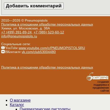
2010—2026 © Pneumopistols
Политика в отношении обработки персональных данных
Химки, ул. Московская, д. 38А
+7 (499) 391-89-24
,
+7 (985) 523-60-12
info@pneumopistols.ru
Социальные сети:
YouTube
www.youtube.com/c/PNEUMOPISTOLSRU
ВКонтакте
vk.com/club53004480
Политика в отношении обработки персональных данных
создание
поддержка и
продвижение
сайтов
О магазине
Каталог
Пнев­ма­ти­чес­кие пистолеты