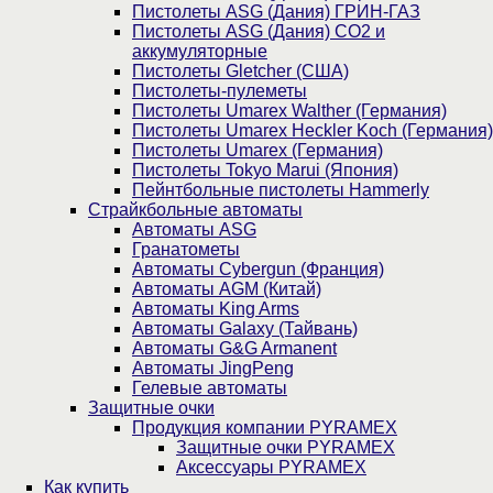
Пистолеты ASG (Дания) ГРИН-ГАЗ
Пистолеты ASG (Дания) CO2 и
аккумуляторные
Пистолеты Gletcher (США)
Пистолеты-пулеметы
Пистолеты Umarex Walther (Германия)
Пистолеты Umarex Heckler Koch (Германия)
Пистолеты Umarex (Германия)
Пистолеты Tokyo Marui (Япония)
Пейнтбольные пистолеты Hammerly
Страйкбольные автоматы
Автоматы ASG
Гранатометы
Автоматы Cybergun (Франция)
Автоматы AGM (Китай)
Автоматы King Arms
Автоматы Galaxy (Тайвань)
Автоматы G&G Armanent
Автоматы JingPeng
Гелевые автоматы
Защитные очки
Продукция компании PYRAMEX
Защитные очки PYRAMEX
Аксессуары PYRAMEX
Как купить