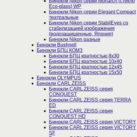
Бинокли Nikon серии Monarch (стекло
Eco-glass) WP
Бинокли Nikon серии Elegant Compact
театральные
Бинокли Nikon серии StabilEyes со
стабилизацией изображения
(водозащищенные, Япония)
Бинокли Nikon разные
Бинокли Bushnell
Бинокли БПЦ КОМЗ
Бинокли БПЦ кратностью 8х30
Бинокли БПЦ кратностью 10х40
Бинокли БПЦ кратностью 12х45
Бинокли БПЦ кратностью 15х50
Бинокли OLYMPUS
Бинокли CARL ZEISS
Бинокли CARL ZEISS серия
CONQUEST
Бинокли CARL ZEISS серия TERRA
ED
Бинокли CARL ZEISS серия
CONQUEST HD
Бинокли CARL ZEISS серия VICTORY
Бинокли CARL ZEISS серия VICTORY
SF