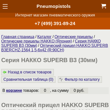
Pneumopistols
Интернет магазин пневматического оружия
+7 (499) 391-89-24
Главная страница
/
Каталог
/
Оптические прицелы
/
Оптические прицелы HAKKO (Япония)
/
Серия НАККО
SUPERB B3 (30мм)
/
Оптический прицел HAKKO SUPERB
B3ERCHZ-1564 1,5-6x42 (R:90CH)
Серия НАККО SUPERB B3 (30мм)
Назад в список товаров
Сравнительная таблица (
0
)
Фильтр по каталогу
В
корзине
товаров:
0
, на сумму
0 руб.
Оптический прицел HAKKO SUPERB