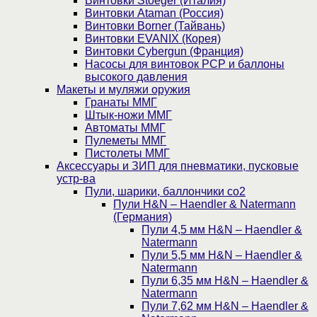
Винтовки Stoeger (Италия)
Винтовки Ataman (Россия)
Винтовки Borner (Тайвань)
Винтовки EVANIX (Корея)
Винтовки Cybergun (Франция)
Насосы для винтовок PCP и баллоны
высокого давления
Макеты и муляжи оружия
Гранаты ММГ
Штык-ножи ММГ
Автоматы ММГ
Пулеметы ММГ
Пистолеты ММГ
Аксессуары и ЗИП для пневматики, пусковые
устр-ва
Пули, шарики, баллончики со2
Пули H&N – Haendler & Natermann
(Германия)
Пули 4,5 мм H&N – Haendler &
Natermann
Пули 5,5 мм H&N – Haendler &
Natermann
Пули 6,35 мм H&N – Haendler &
Natermann
Пули 7,62 мм H&N – Haendler &