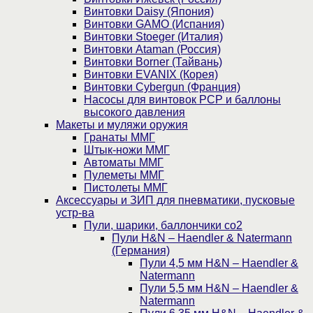
Винтовки Daisy (Япония)
Винтовки GAMO (Испания)
Винтовки Stoeger (Италия)
Винтовки Ataman (Россия)
Винтовки Borner (Тайвань)
Винтовки EVANIX (Корея)
Винтовки Cybergun (Франция)
Насосы для винтовок PCP и баллоны
высокого давления
Макеты и муляжи оружия
Гранаты ММГ
Штык-ножи ММГ
Автоматы ММГ
Пулеметы ММГ
Пистолеты ММГ
Аксессуары и ЗИП для пневматики, пусковые
устр-ва
Пули, шарики, баллончики со2
Пули H&N – Haendler & Natermann
(Германия)
Пули 4,5 мм H&N – Haendler &
Natermann
Пули 5,5 мм H&N – Haendler &
Natermann