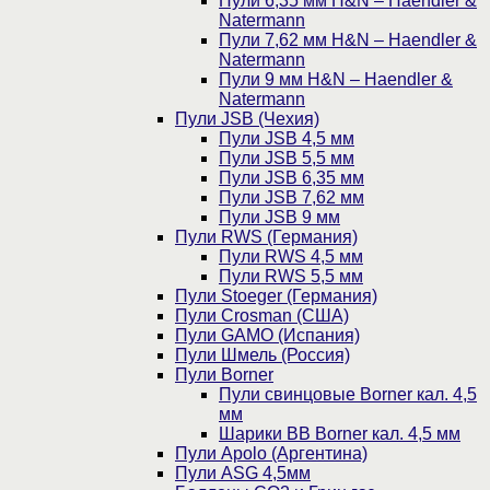
Пули 6,35 мм H&N – Haendler &
Natermann
Пули 7,62 мм H&N – Haendler &
Natermann
Пули 9 мм H&N – Haendler &
Natermann
Пули JSB (Чехия)
Пули JSB 4,5 мм
Пули JSB 5,5 мм
Пули JSB 6,35 мм
Пули JSB 7,62 мм
Пули JSB 9 мм
Пули RWS (Германия)
Пули RWS 4,5 мм
Пули RWS 5,5 мм
Пули Stoeger (Германия)
Пули Crosman (США)
Пули GAMO (Испания)
Пули Шмель (Россия)
Пули Borner
Пули свинцовые Borner кал. 4,5
мм
Шарики BB Borner кал. 4,5 мм
Пули Apolo (Аргентина)
Пули ASG 4,5мм