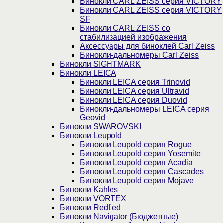
Бинокли CARL ZEISS серия VICTORY
Бинокли CARL ZEISS серия VICTORY
SF
Бинокли CARL ZEISS со
стабилизацией изображения
Аксессуары для биноклей Carl Zeiss
Бинокли-дальномеры Carl Zeiss
Бинокли SIGHTMARK
Бинокли LEICA
Бинокли LEICA серия Trinovid
Бинокли LEICA серия Ultravid
Бинокли LEICA серия Duovid
Бинокли-дальномеры LEICA серия
Geovid
Бинокли SWAROVSKI
Бинокли Leupold
Бинокли Leupold серия Rogue
Бинокли Leupold серия Yosemite
Бинокли Leupold серия Acadia
Бинокли Leupold серия Cascades
Бинокли Leupold серия Mojave
Бинокли Kahles
Бинокли VORTEX
Бинокли Redfied
Бинокли Navigator (Бюджетные)