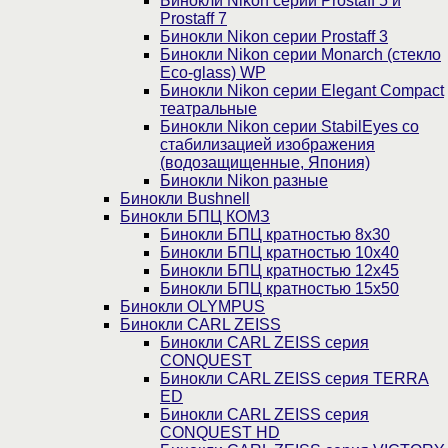
Бинокли Nikon серии Prostaff 5 и
Prostaff 7
Бинокли Nikon серии Prostaff 3
Бинокли Nikon серии Monarch (стекло
Eco-glass) WP
Бинокли Nikon серии Elegant Compact
театральные
Бинокли Nikon серии StabilEyes со
стабилизацией изображения
(водозащищенные, Япония)
Бинокли Nikon разные
Бинокли Bushnell
Бинокли БПЦ КОМЗ
Бинокли БПЦ кратностью 8х30
Бинокли БПЦ кратностью 10х40
Бинокли БПЦ кратностью 12х45
Бинокли БПЦ кратностью 15х50
Бинокли OLYMPUS
Бинокли CARL ZEISS
Бинокли CARL ZEISS серия
CONQUEST
Бинокли CARL ZEISS серия TERRA
ED
Бинокли CARL ZEISS серия
CONQUEST HD