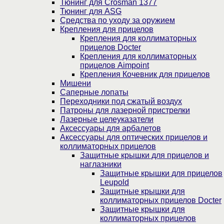
Тюнинг для Crosman 1377
Тюнинг для ASG
Средства по уходу за оружием
Крепления для прицелов
Крепления для коллиматорных
прицелов Docter
Крепления для коллиматорных
прицелов Aimpoint
Крепления Кочевник для прицелов
Мишени
Саперные лопаты
Переходники под сжатый воздух
Патроны для лазерной пристрелки
Лазерные целеуказатели
Аксессуары для арбалетов
Аксессуары для оптических прицелов и
коллиматорных прицелов
Защитные крышки для прицелов и
наглазники
Защитные крышки для прицелов
Leupold
Защитные крышки для
коллиматорных прицелов Docter
Защитные крышки для
коллиматорных прицелов