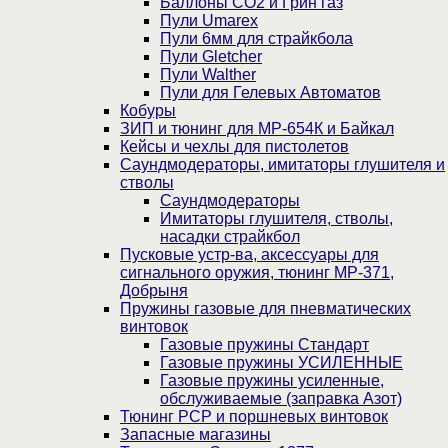
Баллоны CO2 и Грин газ
Пули Umarex
Пули 6мм для страйкбола
Пули Gletcher
Пули Walther
Пули для Гелевых Автоматов
Кобуры
ЗИП и тюнинг для МР-654К и Байкал
Кейсы и чехлы для пистолетов
Саундмодераторы, имитаторы глушителя и
стволы
Саундмодераторы
Имитаторы глушителя, стволы,
насадки страйкбол
Пусковые устр-ва, аксессуары для
сигнального оружия, тюнинг МР-371,
Добрыня
Пружины газовые для пневматических
винтовок
Газовые пружины Стандарт
Газовые пружины УСИЛЕННЫЕ
Газовые пружины усиленные,
обслуживаемые (заправка Азот)
Тюнинг PCP и поршневых винтовок
Запасные магазины