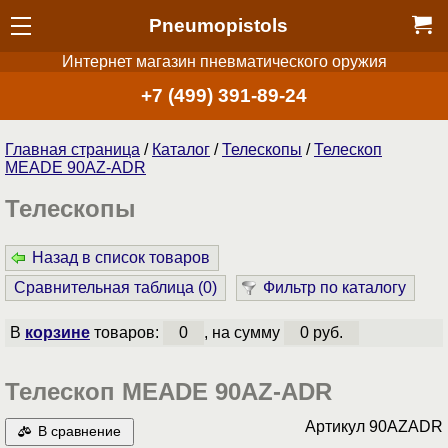
Pneumopistols
Интернет магазин пневматического оружия
+7 (499) 391-89-24
Главная страница
/
Каталог
/
Телескопы
/
Телескоп
MEADE 90AZ-ADR
Телескопы
Назад в список товаров
Сравнительная таблица (
0
)
Фильтр по каталогу
В
корзине
товаров:
0
, на сумму
0 руб.
Телескоп MEADE 90AZ-ADR
Артикул
90AZADR
В сравнение