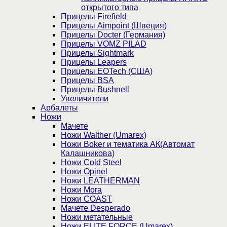
открытого типа
Прицелы Firefield
Прицелы Aimpoint (Швеция)
Прицелы Docter (Германия)
Прицелы VOMZ PILAD
Прицелы Sightmark
Прицелы Leapers
Прицелы EOTech (США)
Прицелы BSA
Прицелы Bushnell
Увеличители
Арбалеты
Ножи
Мачете
Ножи Walther (Umarex)
Ножи Boker и тематика АК(Автомат
Калашникова)
Ножи Cold Steel
Ножи Opinel
Ножи LEATHERMAN
Ножи Mora
Ножи COAST
Мачете Desperado
Ножи метательные
Ножи ELITE FORCE (Umarex)