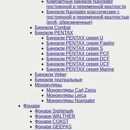
Компактные бинокли Navigator
постоянной и переменной кратности
Бинокли Navigator классические с
постоянной и переменной кратностью
(profi, обрезиненные)
Бинокли Combat
Бинокли PENTAX
Бинокли PENTAX серия U
Бинокли PENTAX серия Papilio
Бинокли PENTAX серия S
Бинокли PENTAX серия PCF
Бинокли PENTAX серия DCF
Бинокли PENTAX серия UCF
Бинокли PENTAX серия Marine
Бинокли Veber
Бинокли театральные
Монокуляры
Монокуляры Carl Zeiss
Монокуляры Leica
Монокуляры Navigator
Фонари
Фонари Sightmark
Фонари WALTHER
Фонари COAST
Фонари GEEPAS