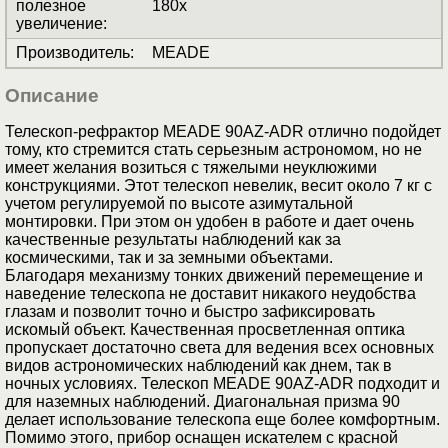
полезное
180х
увеличение
:
Производитель
:
MEADE
Описание
Телескоп-рефрактор MEADE 90AZ-ADR отлично подойдет
тому, кто стремится стать серьезным астрономом, но не
имеет желания возиться с тяжелыми неуклюжими
конструкциями. Этот телескоп невелик, весит около 7 кг с
учетом регулируемой по высоте азимутальной
монтировки. При этом он удобен в работе и дает очень
качественные результаты наблюдений как за
космическими, так и за земными объектами.
Благодаря механизму тонких движений перемещение и
наведение телескопа не доставит никакого неудобства
глазам и позволит точно и быстро зафиксировать
искомый объект. Качественная просветленная оптика
пропускает достаточно света для ведения всех основных
видов астрономических наблюдений как днем, так в
ночных условиях. Телескоп MEADE 90AZ-ADR подходит и
для наземных наблюдений. Диагональная призма 90
делает использование телескопа еще более комфортным.
Помимо этого, прибор оснащен искателем с красной