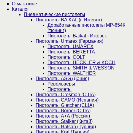
О магазине
Каталог
Пнев­ма­ти­чес­кие пистолеты
Пистолеты BAIKAL (г. Ижевск)
Доработанные пистолеты МР-654К
(тюнинг)
Пистолеты Baikal - Ижевск
Пистолеты Umarex (Германия)
Пистолеты UMAREX
Пистолеты BERETTA
Пистолеты COLT
Пистолеты HECKLER & KOCH
Пистолеты SMITH & WESSON
Пистолеты WALTHER
Пистолеты ASG (Дания)
Револьверы
Пистолеты
Пистолеты Crosman (США)
Пистолеты GAMO (Испания)
Пистолеты Gletcher (США)
Пистолеты Borner (США)
Пистолеты А+А (Россия)
Пистолеты Stalker (Китай)
Пистолеты Hatsan (Турция)
Пистолеты Kral (Турция)