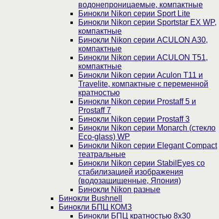
водонепроницаемые, компактные
Бинокли Nikon серии Sport Lite
Бинокли Nikon серии Sportstar EX WP,
компактные
Бинокли Nikon серии ACULON A30,
компактные
Бинокли Nikon серии ACULON Т51,
компактные
Бинокли Nikon серии Aculon T11 и
Travelite, компактные с переменной
кратностью
Бинокли Nikon серии Prostaff 5 и
Prostaff 7
Бинокли Nikon серии Prostaff 3
Бинокли Nikon серии Monarch (стекло
Eco-glass) WP
Бинокли Nikon серии Elegant Compact
театральные
Бинокли Nikon серии StabilEyes со
стабилизацией изображения
(водозащищенные, Япония)
Бинокли Nikon разные
Бинокли Bushnell
Бинокли БПЦ КОМЗ
Бинокли БПЦ кратностью 8х30