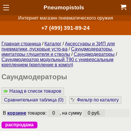
Pneumopistols
Интернет магазин пневматического оружия
+7 (499) 391-89-24
Главная страница
/
Каталог
/
Аксессуары и ЗИП для
пневматики, пусковые устр-ва
/
Саундмодераторы,
имитаторы глушителя и стволы
/
Саундмодераторы
/
Саундмодератор модульный T90 c универсальным
креплением (крепление в компл)
Саундмодераторы
Назад в список товаров
Сравнительная таблица (
0
)
Фильтр по каталогу
В
корзине
товаров:
0
, на сумму
0 руб.
распродажа