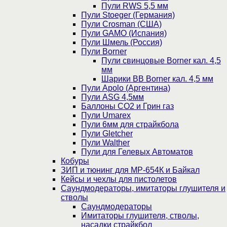
Пули RWS 5,5 мм
Пули Stoeger (Германия)
Пули Crosman (США)
Пули GAMO (Испания)
Пули Шмель (Россия)
Пули Borner
Пули свинцовые Borner кал. 4,5
мм
Шарики BB Borner кал. 4,5 мм
Пули Apolo (Аргентина)
Пули ASG 4,5мм
Баллоны CO2 и Грин газ
Пули Umarex
Пули 6мм для страйкбола
Пули Gletcher
Пули Walther
Пули для Гелевых Автоматов
Кобуры
ЗИП и тюнинг для МР-654К и Байкал
Кейсы и чехлы для пистолетов
Саундмодераторы, имитаторы глушителя и
стволы
Саундмодераторы
Имитаторы глушителя, стволы,
насадки страйкбол