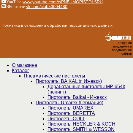
YouTube
www.youtube.com/c/PNEUMOPISTOLSRU
ВКонтакте
vk.com/club53004480
Политика в отношении обработки персональных данных
создание
поддержка и
продвижение
сайтов
О магазине
Каталог
Пнев­ма­ти­чес­кие пистолеты
Пистолеты BAIKAL (г. Ижевск)
Доработанные пистолеты МР-654К
(тюнинг)
Пистолеты Baikal - Ижевск
Пистолеты Umarex (Германия)
Пистолеты UMAREX
Пистолеты BERETTA
Пистолеты COLT
Пистолеты HECKLER & KOCH
Пистолеты SMITH & WESSON