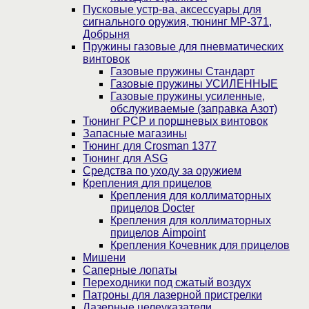
Пусковые устр-ва, аксессуары для
сигнального оружия, тюнинг МР-371,
Добрыня
Пружины газовые для пневматических
винтовок
Газовые пружины Стандарт
Газовые пружины УСИЛЕННЫЕ
Газовые пружины усиленные,
обслуживаемые (заправка Азот)
Тюнинг PCP и поршневых винтовок
Запасные магазины
Тюнинг для Crosman 1377
Тюнинг для ASG
Средства по уходу за оружием
Крепления для прицелов
Крепления для коллиматорных
прицелов Docter
Крепления для коллиматорных
прицелов Aimpoint
Крепления Кочевник для прицелов
Мишени
Саперные лопаты
Переходники под сжатый воздух
Патроны для лазерной пристрелки
Лазерные целеуказатели