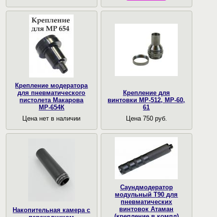
Крепление модератора
для пневматического
Крепление для
пистолета Макарова
винтовки МР-512, МР-60,
МР-654К
61
Цена нет в наличии
Цена 750 руб.
Саундмодератор
модульный T90 для
пневматических
винтовок Атаман
Накопительная камера с
(крепление в компл)