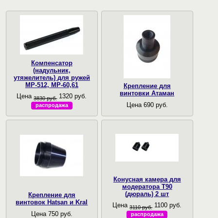
Компенсатор
(надульник,
утяжелитель) для ружей
МР-512, МР-60,61
Крепление для
винтовки Атаман
Цена
1320 руб.
3830 руб.
Цена 690 руб.
распродажа
Конусная камера для
модератора Т90
(дюраль) 2 шт
Крепление для
винтовок Hatsan и Kral
Цена
1100 руб.
3110 руб.
Цена 750 руб.
распродажа