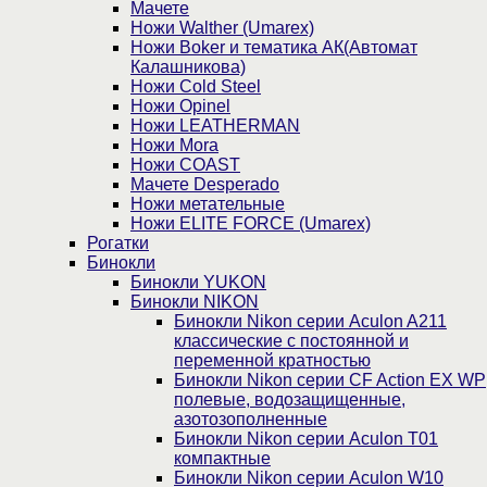
Мачете
Ножи Walther (Umarex)
Ножи Boker и тематика АК(Автомат
Калашникова)
Ножи Cold Steel
Ножи Opinel
Ножи LEATHERMAN
Ножи Mora
Ножи COAST
Мачете Desperado
Ножи метательные
Ножи ELITE FORCE (Umarex)
Рогатки
Бинокли
Бинокли YUKON
Бинокли NIKON
Бинокли Nikon серии Aculon A211
классические с постоянной и
переменной кратностью
Бинокли Nikon серии СF Action EX WP
полевые, водозащищенные,
азотозополненные
Бинокли Nikon серии Aculon T01
компактные
Бинокли Nikon серии Aculon W10