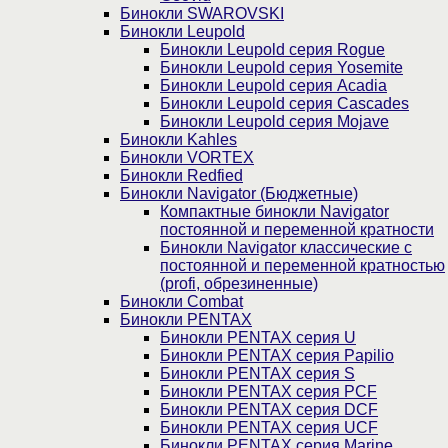
Бинокли SWAROVSKI
Бинокли Leupold
Бинокли Leupold серия Rogue
Бинокли Leupold серия Yosemite
Бинокли Leupold серия Acadia
Бинокли Leupold серия Cascades
Бинокли Leupold серия Mojave
Бинокли Kahles
Бинокли VORTEX
Бинокли Redfied
Бинокли Navigator (Бюджетные)
Компактные бинокли Navigator
постоянной и переменной кратности
Бинокли Navigator классические с
постоянной и переменной кратностью
(profi, обрезиненные)
Бинокли Combat
Бинокли PENTAX
Бинокли PENTAX серия U
Бинокли PENTAX серия Papilio
Бинокли PENTAX серия S
Бинокли PENTAX серия PCF
Бинокли PENTAX серия DCF
Бинокли PENTAX серия UCF
Бинокли PENTAX серия Marine