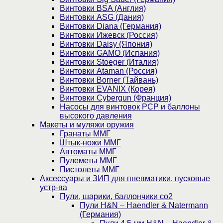
Винтовки BSA (Англия)
Винтовки ASG (Дания)
Винтовки Diana (Германия)
Винтовки Ижевск (Россия)
Винтовки Daisy (Япония)
Винтовки GAMO (Испания)
Винтовки Stoeger (Италия)
Винтовки Ataman (Россия)
Винтовки Borner (Тайвань)
Винтовки EVANIX (Корея)
Винтовки Cybergun (Франция)
Насосы для винтовок PCP и баллоны
высокого давления
Макеты и муляжи оружия
Гранаты ММГ
Штык-ножи ММГ
Автоматы ММГ
Пулеметы ММГ
Пистолеты ММГ
Аксессуары и ЗИП для пневматики, пусковые
устр-ва
Пули, шарики, баллончики со2
Пули H&N – Haendler & Natermann
(Германия)