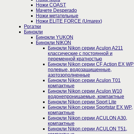
Ножи COAST
Мачете Desperado
Ножи метательные
Ножи ELITE FORCE (Umarex)
Рогатки
Бинокли
Бинокли YUKON
Бинокли NIKON
Бинокли Nikon серии Aculon A211
классические с постоянной и
переменной кратностью
Бинокли Nikon серии СF Action EX WP
полевые, водозащищенные,
азотозополненные
Бинокли Nikon серии Aculon T01
компактные
Бинокли Nikon серии Aculon W10
водонепроницаемые, компактные
Бинокли Nikon серии Sport Lite
Бинокли Nikon серии Sportstar EX WP,
компактные
Бинокли Nikon серии ACULON A30,
компактные
Бинокли Nikon серии ACULON Т51,