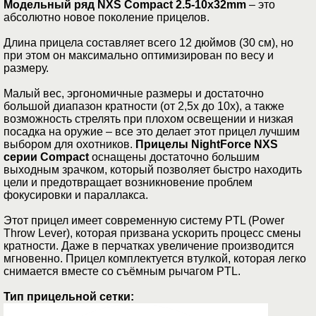
Модельный ряд NXS Compact 2.5-10х32mm
– это
абсолютно новое поколение прицелов.
Длина прицела составляет всего 12 дюймов (30 см), но
при этом он максимально оптимизирован по весу и
размеру.
Малый вес, эргономичные размеры и достаточно
большой диапазон кратности (от 2,5х до 10х), а также
возможность стрелять при плохом освещении и низкая
посадка на оружие – все это делает этот прицел лучшим
выбором для охотников.
Прицелы NightForce NXS
серии Compact
оснащены достаточно большим
выходным зрачком, который позволяет быстро находить
цели и предотвращает возникновение проблем
фокусировки и параллакса.
Этот прицел имеет современную систему PTL (Power
Throw Lever), которая призвана ускорить процесс смены
кратности. Даже в перчатках увеличение производится
мгновенно. Прицел комплектуется втулкой, которая легко
снимается вместе со съёмным рычагом PTL.
Тип прицельной сетки: