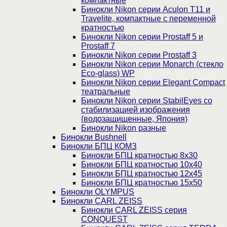
компактные
Бинокли Nikon серии Aculon T11 и
Travelite, компактные с переменной
кратностью
Бинокли Nikon серии Prostaff 5 и
Prostaff 7
Бинокли Nikon серии Prostaff 3
Бинокли Nikon серии Monarch (стекло
Eco-glass) WP
Бинокли Nikon серии Elegant Compact
театральные
Бинокли Nikon серии StabilEyes со
стабилизацией изображения
(водозащищенные, Япония)
Бинокли Nikon разные
Бинокли Bushnell
Бинокли БПЦ КОМЗ
Бинокли БПЦ кратностью 8х30
Бинокли БПЦ кратностью 10х40
Бинокли БПЦ кратностью 12х45
Бинокли БПЦ кратностью 15х50
Бинокли OLYMPUS
Бинокли CARL ZEISS
Бинокли CARL ZEISS серия
CONQUEST