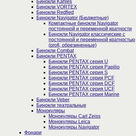
Бинокли Kahles
Бинокли VORTEX
Бинокли Redfied
Бинокли Navigator (Бюджетные)
Компактные бинокли Navigator
постоянной и переменной кратности
Бинокли Navigator классические с
постоянной и переменной кратностью
(profi, обрезиненные)
Бинокли Combat
Бинокли PENTAX
Бинокли PENTAX серия U
Бинокли PENTAX серия Papilio
Бинокли PENTAX серия S
Бинокли PENTAX серия PCF
Бинокли PENTAX серия DCF
Бинокли PENTAX серия UCF
Бинокли PENTAX серия Marine
Бинокли Veber
Бинокли театральные
Монокуляры
Монокуляры Carl Zeiss
Монокуляры Leica
Монокуляры Navigator
Фонари