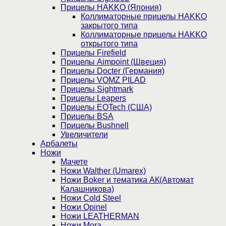
Прицелы HAKKO (Япония)
Коллиматорные прицелы HAKKO
закрытого типа
Коллиматорные прицелы HAKKO
открытого типа
Прицелы Firefield
Прицелы Aimpoint (Швеция)
Прицелы Docter (Германия)
Прицелы VOMZ PILAD
Прицелы Sightmark
Прицелы Leapers
Прицелы EOTech (США)
Прицелы BSA
Прицелы Bushnell
Увеличители
Арбалеты
Ножи
Мачете
Ножи Walther (Umarex)
Ножи Boker и тематика АК(Автомат
Калашникова)
Ножи Cold Steel
Ножи Opinel
Ножи LEATHERMAN
Ножи Mora