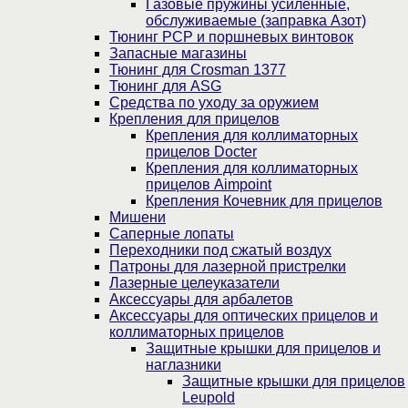
Газовые пружины усиленные,
обслуживаемые (заправка Азот)
Тюнинг PCP и поршневых винтовок
Запасные магазины
Тюнинг для Crosman 1377
Тюнинг для ASG
Средства по уходу за оружием
Крепления для прицелов
Крепления для коллиматорных
прицелов Docter
Крепления для коллиматорных
прицелов Aimpoint
Крепления Кочевник для прицелов
Мишени
Саперные лопаты
Переходники под сжатый воздух
Патроны для лазерной пристрелки
Лазерные целеуказатели
Аксессуары для арбалетов
Аксессуары для оптических прицелов и
коллиматорных прицелов
Защитные крышки для прицелов и
наглазники
Защитные крышки для прицелов
Leupold