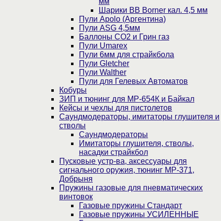
мм
Шарики BB Borner кал. 4,5 мм
Пули Apolo (Аргентина)
Пули ASG 4,5мм
Баллоны CO2 и Грин газ
Пули Umarex
Пули 6мм для страйкбола
Пули Gletcher
Пули Walther
Пули для Гелевых Автоматов
Кобуры
ЗИП и тюнинг для МР-654К и Байкал
Кейсы и чехлы для пистолетов
Саундмодераторы, имитаторы глушителя и
стволы
Саундмодераторы
Имитаторы глушителя, стволы,
насадки страйкбол
Пусковые устр-ва, аксессуары для
сигнального оружия, тюнинг МР-371,
Добрыня
Пружины газовые для пневматических
винтовок
Газовые пружины Стандарт
Газовые пружины УСИЛЕННЫЕ