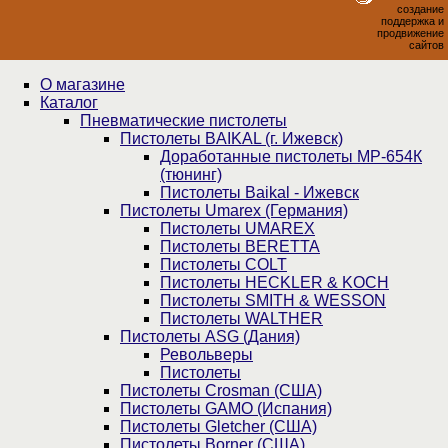
создание
поддержка и
продвижение
сайтов
О магазине
Каталог
Пнев­ма­ти­чес­кие пистолеты
Пистолеты BAIKAL (г. Ижевск)
Доработанные пистолеты МР-654К
(тюнинг)
Пистолеты Baikal - Ижевск
Пистолеты Umarex (Германия)
Пистолеты UMAREX
Пистолеты BERETTA
Пистолеты COLT
Пистолеты HECKLER & KOCH
Пистолеты SMITH & WESSON
Пистолеты WALTHER
Пистолеты ASG (Дания)
Револьверы
Пистолеты
Пистолеты Crosman (США)
Пистолеты GAMO (Испания)
Пистолеты Gletcher (США)
Пистолеты Borner (США)