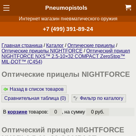
Pneumopistols
Интернет магазин пневматического оружия
+7 (499) 391-89-24
Главная страница
/
Каталог
/
Оптические прицелы
/
Оптические прицелы NIGHTFORCE
/
Оптический прицел
NIGHTFORCE NXS™ 2.5-10×32 COMPACT ZeroStop™
MIL-DOT™ (C454)
Оптические прицелы NIGHTFORCE
Назад в список товаров
Сравнительная таблица (
0
)
Фильтр по каталогу
В
корзине
товаров:
0
, на сумму
0 руб.
Оптический прицел NIGHTFORCE