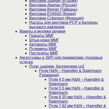
Винтовки Stoeger (Италия)
Винтовки Ataman (Россия)
Винтовки Borner (Тайвань)
Винтовки EVANIX (Корея)
Винтовки Cybergun (Франция)
Насосы для винтовок PCP и баллоны
высокого давления
Макеты и муляжи оружия
Гранаты ММГ
Штык-ножи ММГ
Автоматы ММГ
Пулеметы ММГ
Пистолеты ММГ
Аксессуары и ЗИП для пневматики, пусковые
устр-ва
Пули, шарики, баллончики со2
Пули H&N – Haendler & Natermann
(Германия)
Пули 4,5 мм H&N – Haendler &
Natermann
Пули 5,5 мм H&N – Haendler &
Natermann
Пули 6,35 мм H&N – Haendler &
Natermann
Пули 7,62 мм H&N – Haendler &