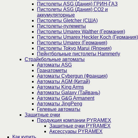
Пистолеты ASG (Дания) ГРИН-ГАЗ
Пистолеты ASG (Дания) CO2 и
аккумуляторные
Пистолеты Gletcher (США)
Пистолеты-пулеметы
Пистолеты Umarex Walther (Германия)
Пистолеты Umarex Heckler Koch (Германия)
Пистолеты Umarex (Германия)
Пистолеты Tokyo Marui (Япония)
Пейнтбольные пистолеты Hammerly
Страйкбольные автоматы
Автоматы ASG
Гранатометы
Автоматы Cybergun (Франция)
Автоматы AGM (Китай)
Автоматы King Arms
Автоматы Galaxy (Тайвань)
Автоматы G&G Armanent
Автоматы JingPeng
Гелевые автоматы
Защитные очки
Продукция компании PYRAMEX
Защитные очки PYRAMEX
Аксессуары PYRAMEX
Как купить