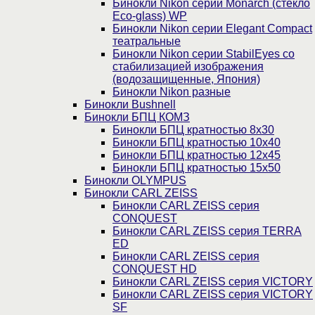
Бинокли Nikon серии Monarch (стекло
Eco-glass) WP
Бинокли Nikon серии Elegant Compact
театральные
Бинокли Nikon серии StabilEyes со
стабилизацией изображения
(водозащищенные, Япония)
Бинокли Nikon разные
Бинокли Bushnell
Бинокли БПЦ КОМЗ
Бинокли БПЦ кратностью 8х30
Бинокли БПЦ кратностью 10х40
Бинокли БПЦ кратностью 12х45
Бинокли БПЦ кратностью 15х50
Бинокли OLYMPUS
Бинокли CARL ZEISS
Бинокли CARL ZEISS серия
CONQUEST
Бинокли CARL ZEISS серия TERRA
ED
Бинокли CARL ZEISS серия
CONQUEST HD
Бинокли CARL ZEISS серия VICTORY
Бинокли CARL ZEISS серия VICTORY
SF