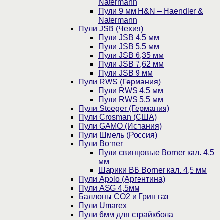
Natermann
Пули 9 мм H&N – Haendler &
Natermann
Пули JSB (Чехия)
Пули JSB 4,5 мм
Пули JSB 5,5 мм
Пули JSB 6,35 мм
Пули JSB 7,62 мм
Пули JSB 9 мм
Пули RWS (Германия)
Пули RWS 4,5 мм
Пули RWS 5,5 мм
Пули Stoeger (Германия)
Пули Crosman (США)
Пули GAMO (Испания)
Пули Шмель (Россия)
Пули Borner
Пули свинцовые Borner кал. 4,5
мм
Шарики BB Borner кал. 4,5 мм
Пули Apolo (Аргентина)
Пули ASG 4,5мм
Баллоны CO2 и Грин газ
Пули Umarex
Пули 6мм для страйкбола