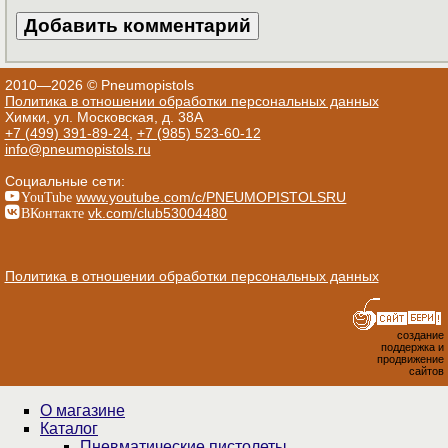
2010—2026 © Pneumopistols
Политика в отношении обработки персональных данных
Химки, ул. Московская, д. 38А
+7 (499) 391-89-24
,
+7 (985) 523-60-12
info@pneumopistols.ru
Социальные сети:
YouTube
www.youtube.com/c/PNEUMOPISTOLSRU
ВКонтакте
vk.com/club53004480
Политика в отношении обработки персональных данных
создание
поддержка и
продвижение
сайтов
О магазине
Каталог
Пнев­ма­ти­чес­кие пистолеты