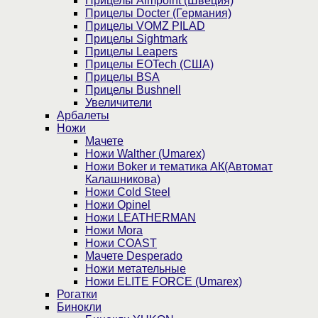
Прицелы Aimpoint (Швеция)
Прицелы Docter (Германия)
Прицелы VOMZ PILAD
Прицелы Sightmark
Прицелы Leapers
Прицелы EOTech (США)
Прицелы BSA
Прицелы Bushnell
Увеличители
Арбалеты
Ножи
Мачете
Ножи Walther (Umarex)
Ножи Boker и тематика АК(Автомат
Калашникова)
Ножи Cold Steel
Ножи Opinel
Ножи LEATHERMAN
Ножи Mora
Ножи COAST
Мачете Desperado
Ножи метательные
Ножи ELITE FORCE (Umarex)
Рогатки
Бинокли