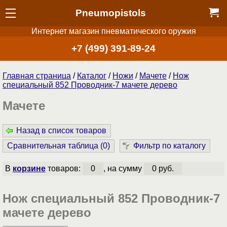
Pneumopistols
Интернет магазин пневматического оружия
+7 (499) 391-89-24
Главная страница
/
Каталог
/
Ножи
/
Мачете
/
Нож
специальный 852 Проводник-7 мачете дерево
Мачете
Назад в список товаров
Сравнительная таблица (
0
)
Фильтр по каталогу
В
корзине
товаров:
0
, на сумму
0 руб.
Нож специальный 852 Проводник-7
мачете дерево