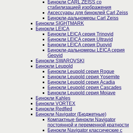
Бинокли CARL ZEISS со
стабилизацией изображения
Аксессуары для биноклей Carl Zeiss
Бинокли-дальномеры Carl Zeiss
Бинокли SIGHTMARK
Бинокли LEICA
Бинокли LEICA серия Trinovid
Бинокли LEICA серия Ultravid
Бинокли LEICA серия Duovid
Бинокли-дальномеры LEICA серия
Geovid
Бинокли SWAROVSKI
Бинокли Leupold
Бинокли Leupold серия Rogue
Бинокли Leupold серия Yosemite
Бинокли Leupold серия Acadia
Бинокли Leupold серия Cascades
Бинокли Leupold серия Mojave
Бинокли Kahles
Бинокли VORTEX
Бинокли Redfied
Бинокли Navigator (Бюджетные)
Компактные бинокли Navigator
постоянной и переменной кратности
Бинокли Navigator классические с