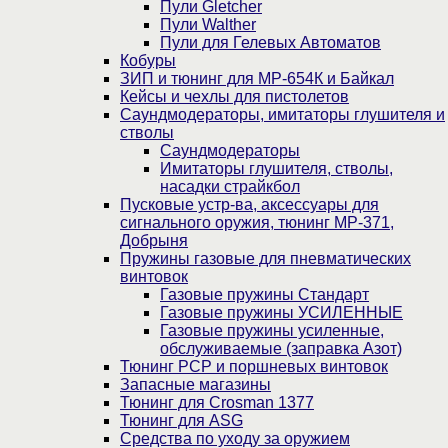
Пули Gletcher
Пули Walther
Пули для Гелевых Автоматов
Кобуры
ЗИП и тюнинг для МР-654К и Байкал
Кейсы и чехлы для пистолетов
Саундмодераторы, имитаторы глушителя и
стволы
Саундмодераторы
Имитаторы глушителя, стволы,
насадки страйкбол
Пусковые устр-ва, аксессуары для
сигнального оружия, тюнинг МР-371,
Добрыня
Пружины газовые для пневматических
винтовок
Газовые пружины Стандарт
Газовые пружины УСИЛЕННЫЕ
Газовые пружины усиленные,
обслуживаемые (заправка Азот)
Тюнинг PCP и поршневых винтовок
Запасные магазины
Тюнинг для Crosman 1377
Тюнинг для ASG
Средства по уходу за оружием