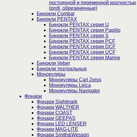
постоянной и переменной кратностью
(profi, обрезиненные)
Бинокли Combat
Бинокли PENTAX
Бинокли PENTAX серия U
Бинокли PENTAX серия Papilio
Бинокли PENTAX серия S
Бинокли PENTAX серия PCF
Бинокли PENTAX серия DCF
Бинокли PENTAX серия UCF
Бинокли PENTAX серия Marine
Бинокли Veber
Бинокли театральные
Монокуляры
Монокуляры Carl Zeiss
Монокуляры Leica
Монокуляры Navigator
Фонари
Фонари Sightmark
Фонари WALTHER
Фонари COAST
Фонари GEEPAS
Фонари LED LENSER
Фонари MAG-LITE
Фонари Smith&Wesson