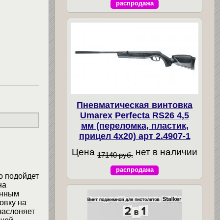
распродажа
Пневматическая винтовка
Umarex Perfecta RS26 4,5
мм (переломка, пластик,
прицел 4x20) арт 2.4907-1
Цена
нет в наличии
17140 руб.
распродажа
о подойдет
на
енным
овку на
заслоняет