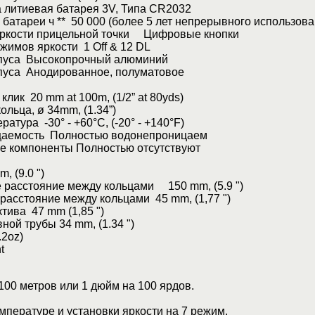
 литиевая батарея 3V, Типа CR2032
батареи ч ** 50 000 (более 5 лет непрерывного использова
яркости прицельной точки Цифровые кнопки
жимов яркости 1 Off & 12 DL
пуса Высокопрочный алюминий
пуса Анодированное, полуматовое
клик 20 mm at 100m, (1/2” at 80yds)
ольца, ø 34mm, (1.34”)
атура -30° - +60°C, (-20° - +140°F)
аемость Полностью водонепроницаем
е компоненты Полностью отсутствуют
, (9.0 ")
 расстояние между кольцами 150 mm, (5.9 ")
асстояние между кольцами 45 mm, (1,77 ")
тива 47 mm (1,85 ")
ной трубы 34 mm, (1.34 ")
2oz)
t
 100 метров или 1 дюйм на 100 ярдов.
емпературе и установки яркости на 7 режим.