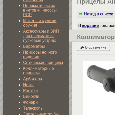
Прицелы Ai
Пневматические
винтовки, насосы
Назад в список
PCP
Макеты и муляжи
оружия
В
корзине
товаро
Аксессуары и ЗИП
Коллиматор
для пневматики,
пусковые устр-ва
Барометры
В сравнение
Приборы ночного
видения
Оптические прицелы
Коллиматорные
прицелы
Арбалеты
Ножи
Рогатки
Бинокли
Фонари
Телескопы
Зрительные трубы