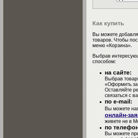
Как купить
Вы можете добавлят
товаров. Чтобы пос
меню «Корзина».
Выбрав интересующ
способом:
на сайте:
Выбрав товары
«Оформить зак
Оставляйте р
связаться с в
по e-mail:
Вы можете на
онлайн-зая
живете не в М
по телефон
Вы можете про