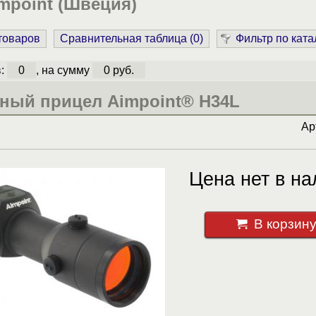
mpoint (Швеция)
 товаров
Сравнительная таблица (
0
)
Фильтр по ката
в:
0
, на сумму
0 руб.
ный прицел Aimpoint® H34L
Ар
Цена нет в на
В корзин