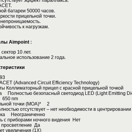
сутствует эффект параллакса.
АСЕТ.
ой батареи 50000 часов.
кости прицельной точки.
непроницаемость.
чивость к нагрузкам.
лы Aimpoint :
ектор 10 лет.
ьное использование 2 года.
ктеристики
93
ET (Advanced Circuit Efficiency Technology)
ты Коллиматорный прицел с красной прицельной точкой
а Полностью безопасный светодиод LED (Light Emitting Di
 650 nm
льной точки (МОА)* 2
ностью отсутствует – нет необходимости в центрировании
чка Неограниченно
ь с приборами ночного видения Нет
 просветление Да
т увеличения (1X)