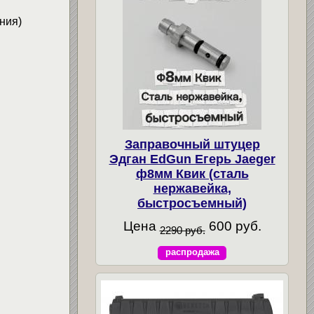
ния)
Заправочный штуцер
Эдган EdGun Егерь Jaeger
ф8мм Квик (сталь
нержавейка,
быстросъемный)
Цена
600 руб.
2290 руб.
распродажа