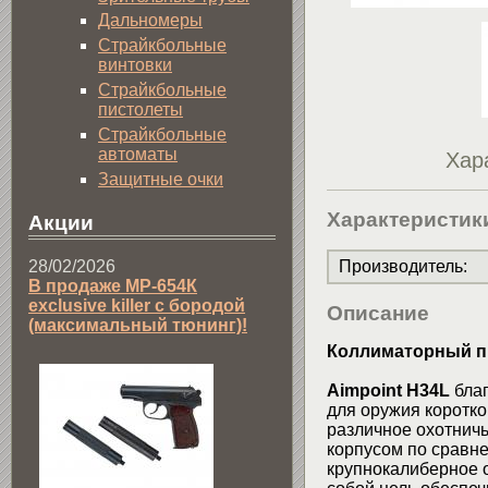
Дальномеры
Страйкбольные
винтовки
Страйкбольные
пистолеты
Страйкбольные
автоматы
Хар
Защитные очки
Характеристик
Акции
Производитель
:
28/02/2026
В продаже МР-654К
exclusive killer с бородой
Описание
(максимальный тюнинг)!
Коллиматорный п
Aimpoint H34L
благ
для оружия коротко
различное охотничь
корпусом по сравне
крупнокалиберное о