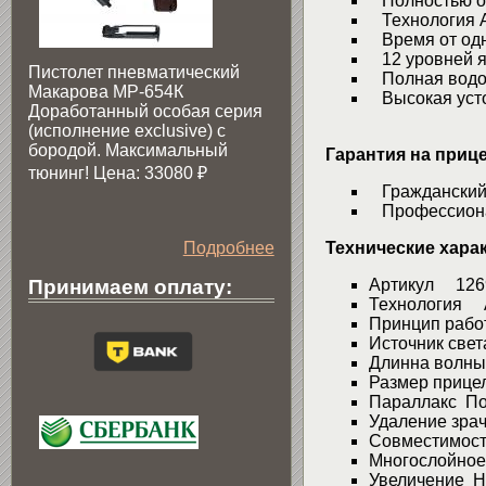
Полностью от
Технология 
Время от одн
12 уровней яр
Пистолет пневматический
Полная водо
Макарова МР-654К
Высокая устой
Доработанный особая серия
(исполнение exclusive) c
бородой. Максимальный
Гарантия на прице
тюнинг! Цена: 33080
₽
Гражданский с
Профессионал
Подробнее
Технические хара
Принимаем оплату:
Артикул 126
Технология AC
Принцип рабо
Источник свет
Длинна волны
Размер прице
Параллакс Пол
Удаление зра
Совместимост
Многослойное
Увеличение Не