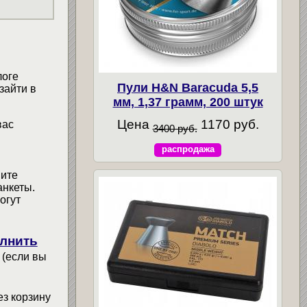
логе
Пули H&N Baracuda 5,5
зайти в
мм, 1,37 грамм, 200 штук
Цена
1170 руб.
вас
3400 руб.
распродажа
мите
анкеты.
огут
лнить
 (если вы
ез корзину