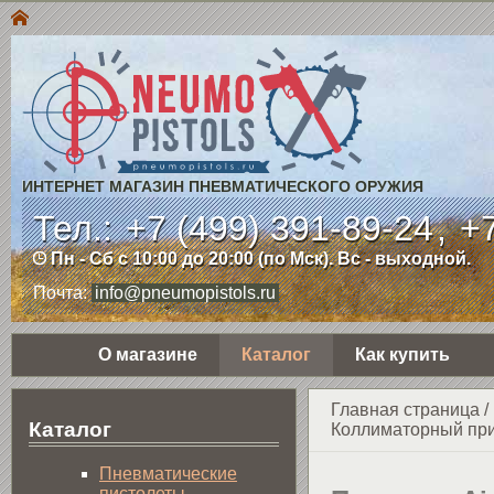
ИНТЕРНЕТ МАГАЗИН ПНЕВМАТИЧЕСКОГО ОРУЖИЯ
Тел.:
+7 (499) 391-89-24
,
+7
Пн - Сб с 10:00 до 20:00 (по Мск). Вс - выходной.
Почта:
info@pneumopistols.ru
О магазине
Каталог
Как купить
Главная страница
/
Каталог
Коллиматорный при
Пнев­ма­ти­чес­кие
пистолеты