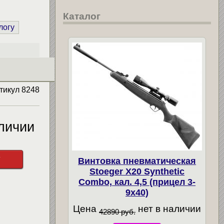
Каталог
логу
тикул
8248
личии
у
Винтовка пневматическая
Stoeger X20 Synthetic
Combo, кал. 4,5 (прицел 3-
9х40)
Цена
нет в наличии
42890 руб.