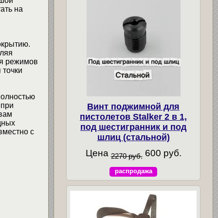
ьшой
ать на
окрытию.
оляя
ия режимов
 точки
полностью
 при
Винт поджимной для
вам
пистолетов Stalker 2 в 1,
дных
под шестигранник и под
вместно с
шлиц (стальной)
Цена
600 руб.
2270 руб.
распродажа