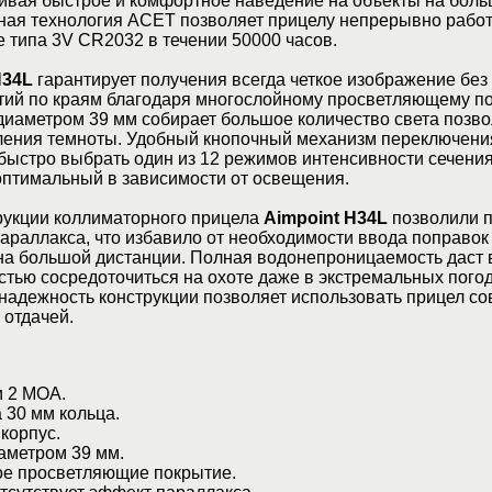
чивая быстрое и комфортное наведение на объекты на бол
ная технология ACET позволяет прицелу непрерывно работ
 типа 3V CR2032 в течении 50000 часов.
H34L
гарантирует получения всегда четкое изображение без
тий по краям благодаря многослойному просветляющему п
диаметром 39 мм собирает большое количество света позв
пления темноты. Удобный кнопочный механизм переключен
быстро выбрать один из 12 режимов интенсивности сечения
оптимальный в зависимости от освещения.
рукции коллиматорного прицела
Aimpoint H34L
позволили 
араллакса, что избавило от необходимости ввода поправок
 на большой дистанции. Полная водонепроницаемость даст 
стью сосредоточиться на охоте даже в экстремальных пого
надежность конструкции позволяет использовать прицел со
 отдачей.
 2 МОА.
 30 мм кольца.
корпус.
метром 39 мм.
 просветляющие покрытие.