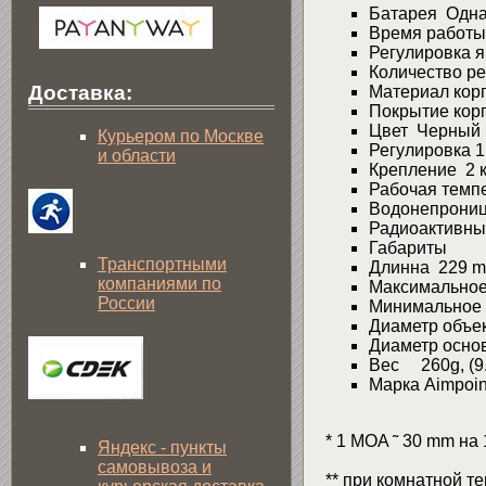
Батарея Одна
Время работы 
Регулировка 
Количество ре
Доставка:
Материал кор
Покрытие кор
Цвет Черный
Курьером по Москве
Регулировка 1 
и области
Крепление 2 к
Рабочая темпер
Водонепрониц
Радиоактивны
Габариты
Транспортными
Длинна 229 mm
компаниями по
Максимальное
России
Минимальное р
Диаметр объек
Диаметр основ
Вес 260g, (9.
Марка Aimpoin
* 1 MOA ˜ 30 mm на
Яндекс - пункты
самовывоза и
** при комнатной т