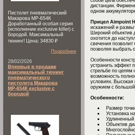
собой цель обеспе
дистанции. Фирмен
одном аккумуляторе
Пистолет пневматический
Макарова МР-654К
Прицел Aimpoint 
Доработанный особая серия
искажений и размы
(исполнение exclusive killer) с
Широкий объектив 
бородой. Максимальный
охотится до насту
тюнинг! Цена: 34830
₽
свечения позволит 
позволяя выбрать 
Подробнее
Особенности конст
28/02/2026
устранить эффект п
Впервые в продаже
стрельбе по целям
максимальный тюнинг
возможность полно
пневматического
условиях. Высокая 
пистолета Макарова
оружием с большой
МР-654К exclusive с
бородой
Особенности:
Размер точки
Установка на
Удлиненный 
Объектив диа
Многослойное