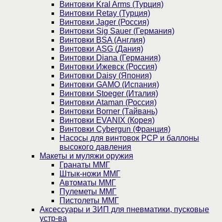
Винтовки Kral Arms (Турция)
Винтовки Retay (Турция)
Винтовки Jager (Россия)
Винтовки Sig Sauer (Германия)
Винтовки BSA (Англия)
Винтовки ASG (Дания)
Винтовки Diana (Германия)
Винтовки Ижевск (Россия)
Винтовки Daisy (Япония)
Винтовки GAMO (Испания)
Винтовки Stoeger (Италия)
Винтовки Ataman (Россия)
Винтовки Borner (Тайвань)
Винтовки EVANIX (Корея)
Винтовки Cybergun (Франция)
Насосы для винтовок PCP и баллоны
высокого давления
Макеты и муляжи оружия
Гранаты ММГ
Штык-ножи ММГ
Автоматы ММГ
Пулеметы ММГ
Пистолеты ММГ
Аксессуары и ЗИП для пневматики, пусковые
устр-ва