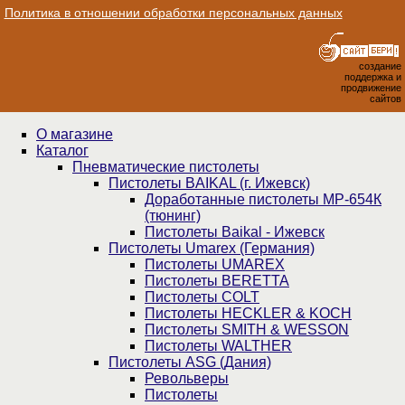
Политика в отношении обработки персональных данных
создание
поддержка и
продвижение
сайтов
О магазине
Каталог
Пнев­ма­ти­чес­кие пистолеты
Пистолеты BAIKAL (г. Ижевск)
Доработанные пистолеты МР-654К
(тюнинг)
Пистолеты Baikal - Ижевск
Пистолеты Umarex (Германия)
Пистолеты UMAREX
Пистолеты BERETTA
Пистолеты COLT
Пистолеты HECKLER & KOCH
Пистолеты SMITH & WESSON
Пистолеты WALTHER
Пистолеты ASG (Дания)
Револьверы
Пистолеты