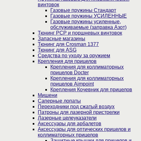
винтовок
Газовые пружины Стандарт
Газовые пружины УСИЛЕННЫЕ
Газовые пружины усиленные,
обслуживаемые (заправка Азот)
Тюнинг PCP и поршневых винтовок
Запасные магазины
Тюнинг для Crosman 1377
Тюнинг для ASG
Средства по уходу за оружием
Крепления для прицелов
Крепления для коллиматорных
прицелов Docter
Крепления для коллиматорных
прицелов Aimpoint
Крепления Кочевник для прицелов
Мишени
Саперные лопаты
Переходники под сжатый воздух
Патроны для лазерной пристрелки
Лазерные целеуказатели
Аксессуары для арбалетов
Аксессуары для оптических прицелов и
коллиматорных прицелов
Защитные крышки для прицелов и