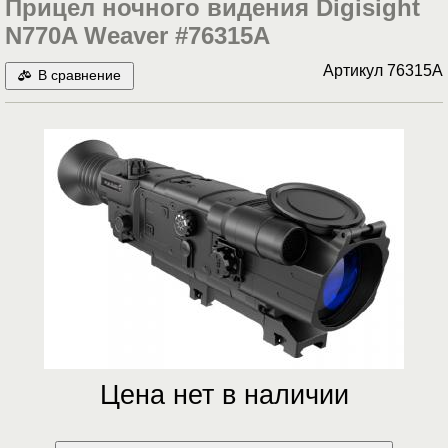
Прицел ночного видения Digisight
N770A Weaver #76315A
Артикул
76315A
В сравнение
Цена нет в наличии