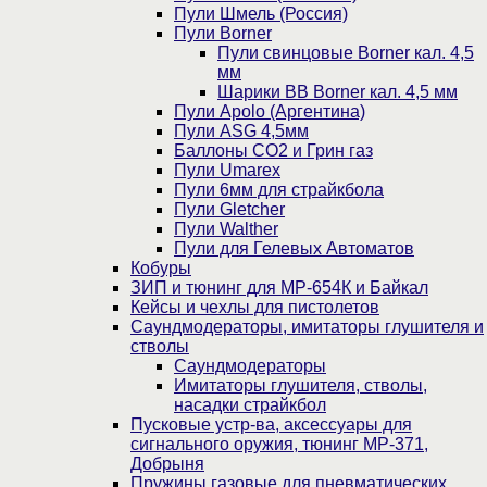
Пули Шмель (Россия)
Пули Borner
Пули свинцовые Borner кал. 4,5
мм
Шарики BB Borner кал. 4,5 мм
Пули Apolo (Аргентина)
Пули ASG 4,5мм
Баллоны CO2 и Грин газ
Пули Umarex
Пули 6мм для страйкбола
Пули Gletcher
Пули Walther
Пули для Гелевых Автоматов
Кобуры
ЗИП и тюнинг для МР-654К и Байкал
Кейсы и чехлы для пистолетов
Саундмодераторы, имитаторы глушителя и
стволы
Саундмодераторы
Имитаторы глушителя, стволы,
насадки страйкбол
Пусковые устр-ва, аксессуары для
сигнального оружия, тюнинг МР-371,
Добрыня
Пружины газовые для пневматических