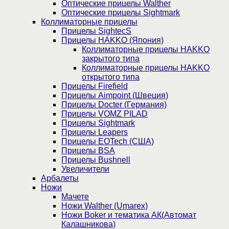
Оптические прицелы Walther
Оптические прицелы Sightmark
Коллиматорные прицелы
Прицелы SightecS
Прицелы HAKKO (Япония)
Коллиматорные прицелы HAKKO
закрытого типа
Коллиматорные прицелы HAKKO
открытого типа
Прицелы Firefield
Прицелы Aimpoint (Швеция)
Прицелы Docter (Германия)
Прицелы VOMZ PILAD
Прицелы Sightmark
Прицелы Leapers
Прицелы EOTech (США)
Прицелы BSA
Прицелы Bushnell
Увеличители
Арбалеты
Ножи
Мачете
Ножи Walther (Umarex)
Ножи Boker и тематика АК(Автомат
Калашникова)