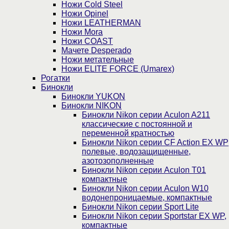
Ножи Cold Steel
Ножи Opinel
Ножи LEATHERMAN
Ножи Mora
Ножи COAST
Мачете Desperado
Ножи метательные
Ножи ELITE FORCE (Umarex)
Рогатки
Бинокли
Бинокли YUKON
Бинокли NIKON
Бинокли Nikon серии Aculon A211
классические с постоянной и
переменной кратностью
Бинокли Nikon серии СF Action EX WP
полевые, водозащищенные,
азотозополненные
Бинокли Nikon серии Aculon T01
компактные
Бинокли Nikon серии Aculon W10
водонепроницаемые, компактные
Бинокли Nikon серии Sport Lite
Бинокли Nikon серии Sportstar EX WP,
компактные