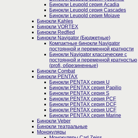
Бинокли Leupold серия Acadia
Бинокли Leupold серия Cascades
Бинокли Leupold серия Mojave
Бинокли Kahles
Бинокли VORTEX
Бинокли Redfied
Бинокли Navigator (Бюджетные)
Компактные бинокли Navigator
постоянной и переменной кратности
Бинокли Navigator классические с
постоянной и переменной кратностью
(profi, обрезиненные)
Бинокли Combat
Бинокли PENTAX
Бинокли PENTAX серия U
Бинокли PENTAX серия Papilio
Бинокли PENTAX серия S
Бинокли PENTAX серия PCF
Бинокли PENTAX серия DCF
Бинокли PENTAX серия UCF
Бинокли PENTAX серия Marine
Бинокли Veber
Бинокли театральные
Монокуляры
Монокуляры Carl Zeiss