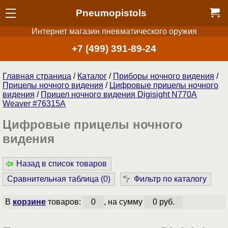
Pneumopistols
Интернет магазин пневматического оружия
+7 (499) 391-89-24
Главная страница
/
Каталог
/
Приборы ночного видения
/
Прицелы ночного видения
/
Цифровые прицелы ночного
видения
/
Прицел ночного видения Digisight N770A
Weaver #76315A
Цифровые прицелы ночного
видения
Назад в список товаров
Сравнительная таблица (
0
)
Фильтр по каталогу
В
корзине
товаров:
0
, на сумму
0 руб.