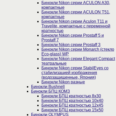
Бинокли Nikon серии ACULON A30,
компактные
Бинокли Nikon серии ACULON Т51,
компактные
Бинокли Nikon серии Aculon T11 и
Travelite, компактные с переменной
кратностью
Бинокли Nikon серии Prostaff 5 и
Prostaff 7
Бинокли Nikon серии Prostaff 3
Бинокли Nikon серии Monarch (стекло
Eco-glass) WP
Бинокли Nikon серии Elegant Compact
театральные
Бинокли Nikon серии StabilEyes со
стабилизацией изображения
(водозащищенные, Япония)
Бинокли Nikon разные
Бинокли Bushnell
Бинокли БПЦ КОМЗ
Бинокли БПЦ кратностью 8х30
Бинокли БПЦ кратностью 10х40
Бинокли БПЦ кратностью 12х45
Бинокли БПЦ кратностью 15х50
Бинокли OLYMPUS