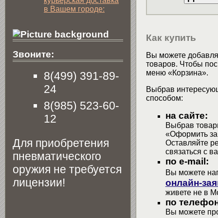
курьерская доставка
в Вашем городе:
Как купить
Звоните:
Вы можете добавлят
товаров. Чтобы пос
меню «Корзина».
8(499) 391-89-
24
Выбрав интересующ
способом:
8(985) 523-60-
на сайте:
12
Выбрав товары
«Оформить зак
Для приобретения
Оставляйте р
связаться с в
пневматического
по e-mail:
оружия не требуется
Вы можете на
лицензии!
онлайн-зая
живете не в М
по телефон
Вы можете про