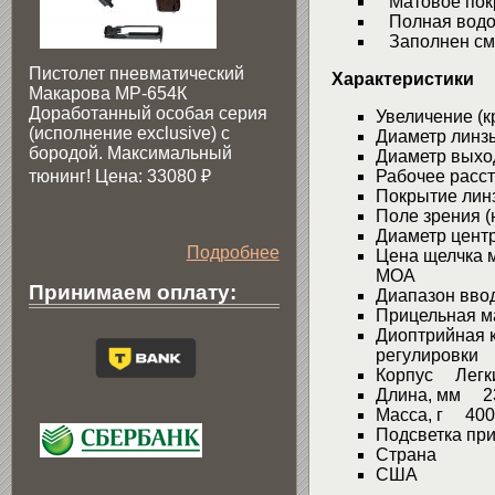
Матовое пок
Полная водо
Заполнен смес
Пистолет пневматический
Характеристики
Макарова МР-654К
Доработанный особая серия
Увеличение (кр
(исполнение exclusive) c
Диаметр линз
бородой. Максимальный
Диаметр выход
тюнинг! Цена: 33080
₽
Рабочее расст
Покрытие лин
Поле зрения (н
Диаметр цент
Подробнее
Цена щелчка м
MOA
Принимаем оплату:
Диапазон ввод
Прицельная м
Диоптрийная к
регулировки
Корпус Легки
Длина, мм 2
Масса, г 400
Подсветка пр
Страна
США