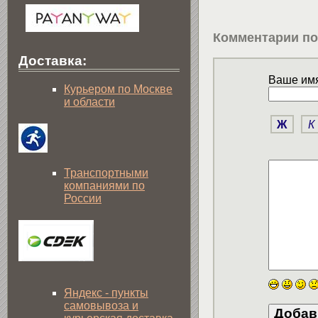
Комментарии по
Доставка:
Ваше имя
Курьером по Москве
и области
Ж
К
Транспортными
компаниями по
России
Яндекс - пункты
самовывоза и