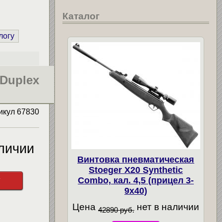
Каталог
логу
 Duplex
икул
67830
личии
Винтовка пневматическая
Stoeger X20 Synthetic
у
Combo, кал. 4,5 (прицел 3-
9х40)
Цена
нет в наличии
42890 руб.