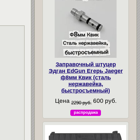
Заправочный штуцер
Эдган EdGun Егерь Jaeger
ф8мм Квик (сталь
нержавейка,
быстросъемный)
Цена
600 руб.
2290 руб.
распродажа