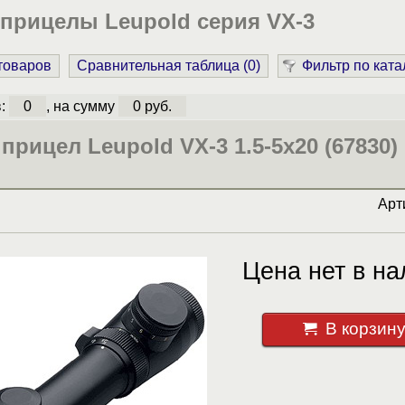
прицелы Leupold серия VX-3
 товаров
Сравнительная таблица (
0
)
Фильтр по ката
в:
0
, на сумму
0 руб.
прицел Leupold VX-3 1.5-5x20 (67830)
Арт
Цена нет в на
В корзин