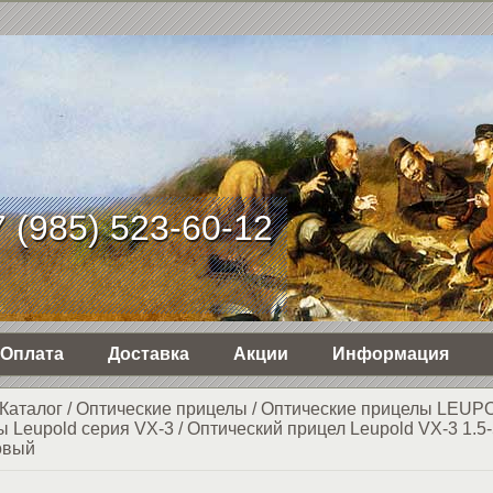
 (985) 523-60-12
Оплата
Доставка
Акции
Информация
Каталог
/
Оптические прицелы
/
Оптические прицелы LEUP
ы Leupold серия VX-3
/
Оптический прицел Leupold VX-3 1.5
овый