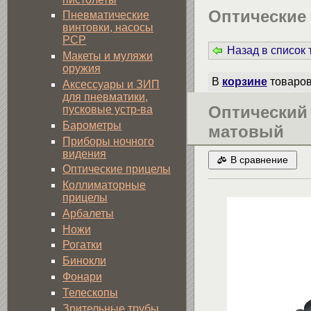
Оптические 
Пневматические
винтовки, насосы
PCP
Назад в список
Макеты и муляжи
оружия
В
корзине
товаро
Аксессуары и ЗИП
для пневматики,
Оптический 
пусковые устр-ва
Барометры
матовый
Приборы ночного
видения
В сравнение
Оптические прицелы
Коллиматорные
прицелы
Арбалеты
Ножи
Рогатки
Бинокли
Фонари
Телескопы
Зрительные трубы