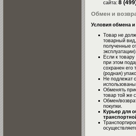
8 (499
сайта:
Обмен и возвра
Условия обмена и
Товар не долж
товарный вид,
полученные от
эксплуатации)
Если к товару
при этом пода
сохранен его 
(родная) упако
Не подлежат о
использованы
Обменять при
товар той же 
Обмен/возвра
покупки.
Курьер для о
транспортной
Транспортиров
осуществляетс