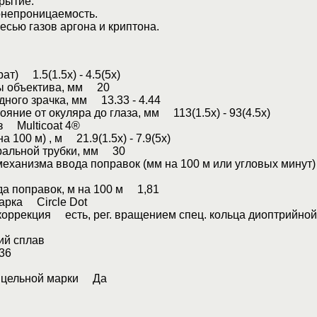
рытие.
непроницаемость.
ью газов аргона и криптона.
ат) 1.5(1.5x) - 4.5(5x)
ы объектива, мм 20
ного зрачка, мм 13.33 - 4.44
ояние от окуляра до глаза, мм 113(1.5x) - 93(4.5x)
з Multicoat 4®
а 100 м) , м 21.9(1.5x) - 7.9(5x)
ральной трубки, мм 30
еханизма ввода поправок (мм на 100 м или угловых минут
а поправок, м на 100 м 1,81
арка Circle Dot
оррекция есть, рег. вращением спец. кольца диоптрийной
й сплав
36
ицельной марки Да