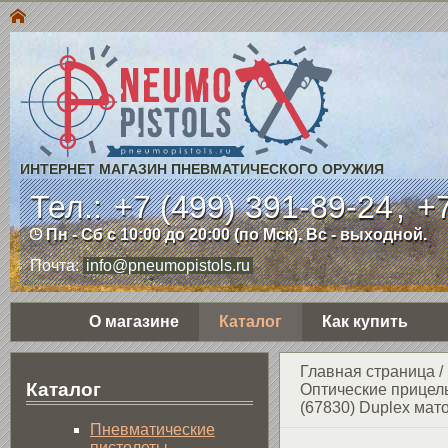
ИНТЕРНЕТ МАГАЗИН ПНЕВМАТИЧЕСКОГО ОРУЖИЯ
Тел.:
+7 (499) 391-89-24
,
+7
Пн - Сб с 10:00 до 20:00 (по Мск). Вс - выходной.
Почта:
info@pneumopistols.ru
О магазине
Каталог
Как купить
Главная страница
/
Каталог
Оптические прицел
(67830) Duplex мат
Пнев­ма­ти­чес­кие
пистолеты