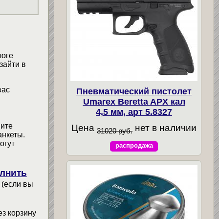
логе
зайти в
вас
Пневматический пистолет
Umarex Beretta APX кал
4,5 мм, арт 5.8327
мите
Цена
нет в наличии
31020 руб.
анкеты.
огут
распродажа
лнить
 (если вы
ез корзину