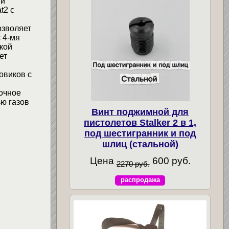
 и
t2 с
озволяет
 4-мя
кой
ет
овиков с
очное
ю газов
Винт поджимной для
пистолетов Stalker 2 в 1,
под шестигранник и под
шлиц (стальной)
Цена
600 руб.
2270 руб.
распродажа