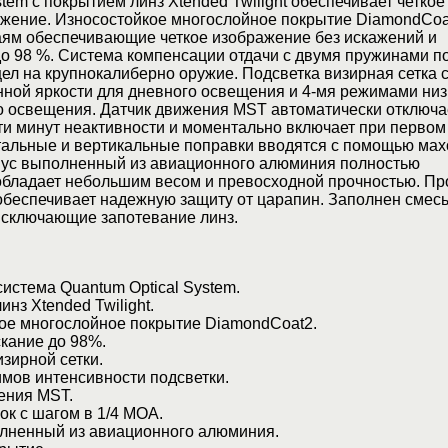
tem с покрытием линз Xtended Twilight обеспечивает четкое
ажение. Износостойкое многослойное покрытие DiamondCoa
аям обеспечивающие четкое изображение без искажений и
о 98 %. Система компенсации отдачи с двумя пружинами п
ел на крупнокалиберно оружие. Подсветка визирная сетка с
ой яркости для дневного освещения и 4-мя режимами низ
го освещения. Датчик движения MST автоматически отключа
ти минут неактивности и моментально включает при первом
тальные и вертикальные поправки вводятся с помощью мах
ус выполненный из авиационного алюминия полностью
бладает небольшим весом и превосходной прочностью. Пр
обеспечивает надежную защиту от царапин. Заполнен смесь
исключающие запотевание линз.
стема Quantum Optical System.
з Xtended Twilight.
е многослойное покрытие DiamondCoat2.
ание до 98%.
зирной сетки.
ов интенсивности подсветки.
ения MST.
к с шагом в 1/4 МОА.
ненный из авиационного алюминия.