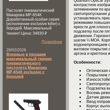
Quantum Optical Sys
контрастное изобр
затемнением по кр
Пистолет пневматический
светопропускание д
Макарова МР-654К
устанавливать приц
Доработанный особая серия
режимами повышенн
(исполнение exclusive killer) с
яркости для плохо
бородой. Максимальный
подсветку после пя
тюнинг! Цена: 34830
₽
движении. Горизон
шагом ¼ МОА. Корп
Подробнее
водонепроницаем о
матовое покрытие 
28/02/2026
аргона и криптона 
Впервые в продаже
максимальный тюнинг
Особенности:
пневматического
пистолета Макарова
Оптическая си
МР-654К exclusive с
Покрытием лин
бородой
Износостойко
Светопропуск
Подсветка ви
Восемь режим
Датчик движ
Ввод поправо
Корпус выпол