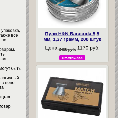
 упаковка,
Пули H&N Baracuda 5,5
также все
мм, 1,37 грамм, 200 штук
 по
Цена
1170 руб.
3400 руб.
товаром,
ыть
распродажа
ная
могут быть
алогичный
 в цене.
та
мощью
товар