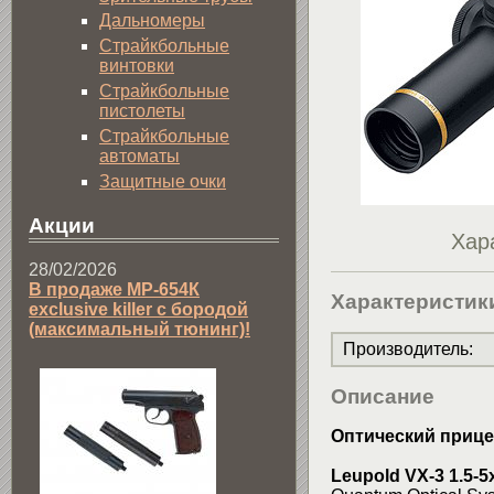
Дальномеры
Страйкбольные
винтовки
Страйкбольные
пистолеты
Страйкбольные
автоматы
Защитные очки
Акции
Хар
28/02/2026
В продаже МР-654К
Характеристик
exclusive killer с бородой
(максимальный тюнинг)!
Производитель
:
Описание
Оптический прицел
Leupold VX-3 1.5-5