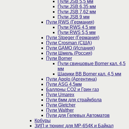
Пули JSB 5,5 мм
Пули JSB 6,35 мм
Пули JSB 7,62 мм
Пули JSB 9 мм
Пули RWS (Германия)
Пули RWS 4,5 мм
Пули RWS 5,5 мм
Пули Stoeger (Германия)
Пули Crosman (США)
Пули GAMO (Испания)
Пули Шмель (Россия)
Пули Borner
Пули свинцовые Borner кал. 4,5
мм
Шарики BB Borner кал. 4,5 мм
Пули Apolo (Аргентина)
Пули ASG 4,5мм
Баллоны CO2 и Грин газ
Пули Umarex
Пули 6мм для страйкбола
Пули Gletcher
Пули Walther
Пули для Гелевых Автоматов
Кобуры
ЗИП и тюнинг для МР-654К и Байкал