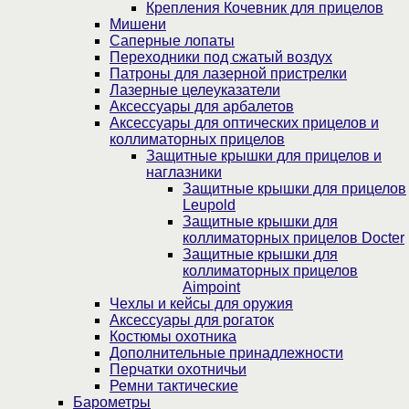
Крепления Кочевник для прицелов
Мишени
Саперные лопаты
Переходники под сжатый воздух
Патроны для лазерной пристрелки
Лазерные целеуказатели
Аксессуары для арбалетов
Аксессуары для оптических прицелов и
коллиматорных прицелов
Защитные крышки для прицелов и
наглазники
Защитные крышки для прицелов
Leupold
Защитные крышки для
коллиматорных прицелов Docter
Защитные крышки для
коллиматорных прицелов
Aimpoint
Чехлы и кейсы для оружия
Аксессуары для рогаток
Костюмы охотника
Дополнительные принадлежности
Перчатки охотничьи
Ремни тактические
Барометры