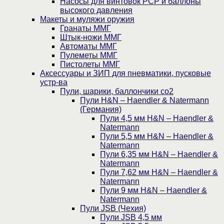
Насосы для винтовок PCP и баллоны
высокого давления
Макеты и муляжи оружия
Гранаты ММГ
Штык-ножи ММГ
Автоматы ММГ
Пулеметы ММГ
Пистолеты ММГ
Аксессуары и ЗИП для пневматики, пусковые
устр-ва
Пули, шарики, баллончики со2
Пули H&N – Haendler & Natermann
(Германия)
Пули 4,5 мм H&N – Haendler &
Natermann
Пули 5,5 мм H&N – Haendler &
Natermann
Пули 6,35 мм H&N – Haendler &
Natermann
Пули 7,62 мм H&N – Haendler &
Natermann
Пули 9 мм H&N – Haendler &
Natermann
Пули JSB (Чехия)
Пули JSB 4,5 мм