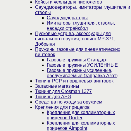
Кейсы и чехлы для пистолетов
Саундмодераторы, имитаторы глушителя и
стволы
Саундмодераторы
Имитаторы глушителя, стволы,
насадки страйкбол
Пусковые устр-ва, аксессуары для
сигнального оружия, тюнинг МР-371,
Добрыня
Пружины газовые для пневматических
винтовок
Газовые пружины Стандарт
Газовые пружины УСИЛЕННЫЕ
Газовые пружины усиленные,
обслуживаемые (заправка Азот)
Тюнинг PCP и поршневых винтовок
Запасные магазины
Тюнинг для Crosman 1377
Тюнинг для ASG
Средства по уходу за оружием
Крепления для прицелов
Крепления для коллиматорных
прицелов Docter
Крепления для коллиматорных
прицелов Aimpoint