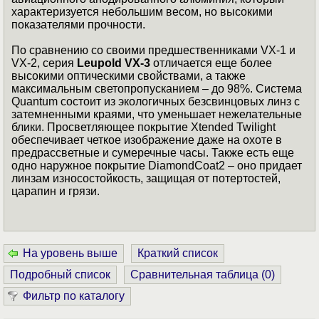
характеризуется небольшим весом, но высокими
показателями прочности.
По сравнению со своими предшественниками VX-1 и
VX-2, серия
Leupold VX-3
отличается еще более
высокими оптическими свойствами, а также
максимальным светопропусканием – до 98%. Система
Quantum состоит из экологичных безсвинцовых линз с
затемненными краями, что уменьшает нежелательные
блики. Просветляющее покрытие Xtended Twilight
обеспечивает четкое изображение даже на охоте в
предрассветные и сумеречные часы. Также есть еще
одно наружное покрытие DiamondCoat2 – оно придает
линзам износостойкость, защищая от потертостей,
царапин и грязи.
На уровень выше
Краткий список
Подробный список
Сравнительная таблица (
0
)
Фильтр по каталогу