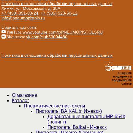
Политика в отношении обработки персональных данных
Химки, ул. Московская, д. 38А
+7 (499) 391-89-24
,
+7 (985) 523-60-12
info@pneumopistols.ru
Социальные сети:
YouTube
www.youtube.com/c/PNEUMOPISTOLSRU
ВКонтакте
vk.com/club53004480
Политика в отношении обработки персональных данных
создание
поддержка и
продвижение
сайтов
О магазине
Каталог
Пнев­ма­ти­чес­кие пистолеты
Пистолеты BAIKAL (г. Ижевск)
Доработанные пистолеты МР-654К
(тюнинг)
Пистолеты Baikal - Ижевск
Пистолеты Umarex (Германия)