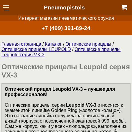
Pneumopistols
Интернет магазин пневматического оружия
+7 (499) 391-89-24
Главная страница
/
Каталог
/
Оптические прицелы
/
Оптические прицелы LEUPOLD
/
Оптические прицелы
Leupold серия VX-3
Оптические прицелы Leupold серия
VX-3
Оптический прицел Leupold VX-3 – лучшее для
профессионалов!
Оптические прицелы серии
Leupold VX-3
относятся к
знаменитой линейке Golden Ring («золотое кольцо»).
Это название линейка получила за оригинальный
дизайн корпуса с позолоченной окантовкой 999 пробы.
Сам же корпус, как и у всех «люпольдов», выполнен из
авиационного анодированного алюминия, который