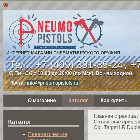
ИНТЕРНЕТ МАГАЗИН ПНЕВМАТИЧЕСКОГО ОРУЖИЯ
Тел.:
+7 (499) 391-89-24
,
+7
Пн - Сб с 10:00 до 20:00 (по Мск). Вс - выходной.
Почта:
info@pneumopistols.ru
О магазине
Каталог
Как купить
Главная страница
/
Каталог
Оптические прицел
Obj. Target LR Dupl
Пнев­ма­ти­чес­кие
пистолеты