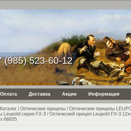
 (985) 523-60-12
Оплата
Доставка
Акции
Информация
Каталог
/
Оптические прицелы
/
Оптические прицелы LEUP
ы Leupold серия FX-3
/
Оптический прицел Leupold FX-3 12x
ex 66835