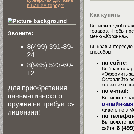
курьерская доставка
в Вашем городе:
Как купить
Вы можете добавлят
товаров. Чтобы пос
Звоните:
меню «Корзина».
8(499) 391-89-
Выбрав интересующ
способом:
24
на сайте:
8(985) 523-60-
Выбрав товары
12
«Оформить зак
Оставляйте р
связаться с в
Для приобретения
по e-mail:
пневматического
Вы можете на
оружия не требуется
онлайн-зая
живете не в М
лицензии!
по телефон
Вы можете про
8 (499
сайта: