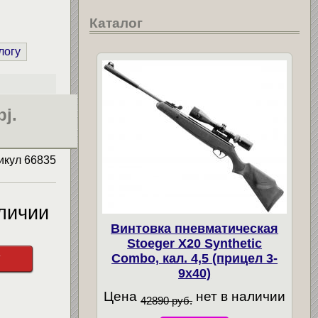
Каталог
логу
j.
икул
66835
личии
Винтовка пневматическая
Stoeger X20 Synthetic
у
Combo, кал. 4,5 (прицел 3-
9х40)
Цена
нет в наличии
42890 руб.