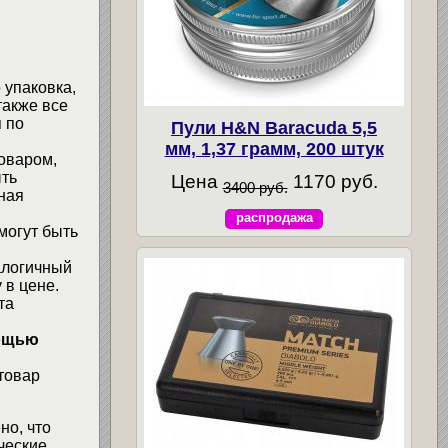
 упаковка,
также все
 по
Пули H&N Baracuda 5,5
мм, 1,37 грамм, 200 штук
товаром,
ыть
Цена
1170 руб.
3400 руб.
ная
распродажа
могут быть
алогичный
 в цене.
та
мощью
товар
но, что
ческие