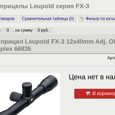
прицелы Leupold серия FX-3
 товаров
Сравнительная таблица (
0
)
Фильтр по ката
в:
0
, на сумму
0 руб.
прицел Leupold FX-3 12x40mm Adj. Ob
plex 66835
Арт
Цена нет в на
В корзин