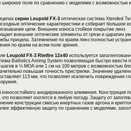
е широкое поле по сравнению с моделями с возможностью 
ицелах
серии Leupold FX-3
оптическая система Xtended Twi
сходные оптические характеристики и собирает большое к
познавание цели. Внешнее износа стойкое покрытие линз
ищает внешние оптические элементы от грязи и царапин у
жбы прицела. Затемнение по краям линз полностью устран
ния по краям на всем поле зрения.
еле
Leupold FX-3 Rimfire 12x40
используется запатентован
тема Ballistics Aiming System позволяющая быстро ввести 
с шагов в ¼ МОА или 1 см на 100 метров с возможностью бл
начительно повышая точность пристрелки. Значение удален
оставляет 113 мм, что позволяет исключить повреждения гл
 оружия.
з износостойкого анодированного алюминия. Конструкция 
что позволяет охотится в любую погоду. Защиту от запотев
нение конструкции смесью инертных газов аргона и крипто
лее эффективную защиту по сравнению с моделями, запо