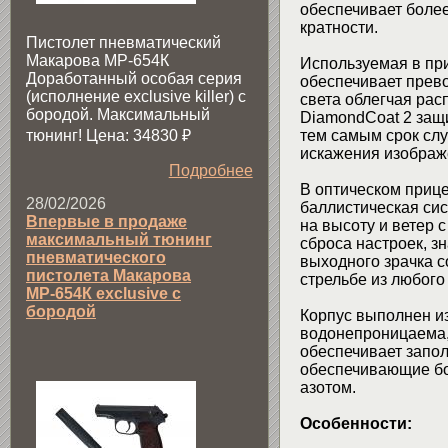
обеспечивает боле
кратности.
Пистолет пневматический
Макарова МР-654К
Используемая в пр
Доработанный особая серия
обеспечивает прево
(исполнение exclusive killer) с
света облегчая рас
бородой. Максимальный
DiamondCoat 2 защ
тюнинг! Цена: 34830
₽
тем самым срок слу
искажения изображе
Подробнее
В оптическом приц
28/02/2026
баллистическая сис
Впервые в продаже
на высоту и ветер 
максимальный тюнинг
сброса настроек, з
пневматического
выходного зрачка с
пистолета Макарова
стрельбе из любого
МР-654К exclusive с
бородой
Корпус выполнен и
водонепроницаема, 
обеспечивает запол
обеспечивающие бо
азотом.
Особенности: