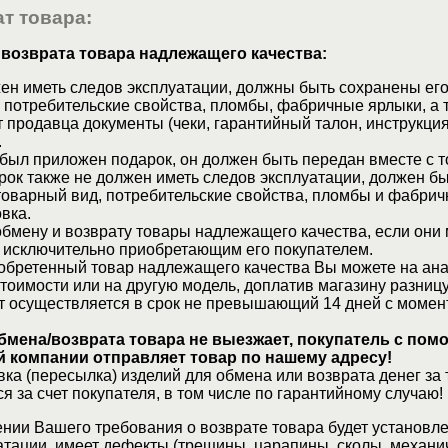
т товара:
 возврата товара надлежащего качества:
ен иметь следов эксплуатации, должны быть сохранены его
 потребительские свойства, пломбы, фабричные ярлыки, а 
 продавца документы (чеки, гарантийный талон, инструкция
.
 был приложен подарок, он должен быть передан вместе с 
рок также не должен иметь следов эксплуатации, должен б
товарный вид, потребительские свойства, пломбы и фабрич
вка.
бмену и возврату товары надлежащего качества, если они 
 исключительно приобретающим его покупателем.
обретенный товар надлежащего качества Вы можете на ан
стоимости или на другую модель, доплатив магазину разницу
т осуществляется в срок не превышающий 14 дней с момен
бмена/возврата товара не выезжает, покупатель с по
 компании отправляет товар по нашему адресу!
ка (пересылка) изделий для обмена или возврата денег за 
я за счет покупателя, в том числе по гарантийному случаю!
нии Вашего требования о возврате товара будет установле
атации, имеет дефекты (трещины, царапины, сколы, механи