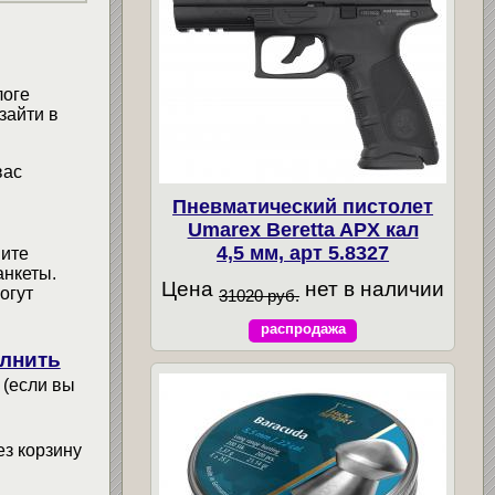
логе
зайти в
вас
Пневматический пистолет
Umarex Beretta APX кал
4,5 мм, арт 5.8327
мите
анкеты.
Цена
нет в наличии
огут
31020 руб.
распродажа
лнить
 (если вы
ез корзину