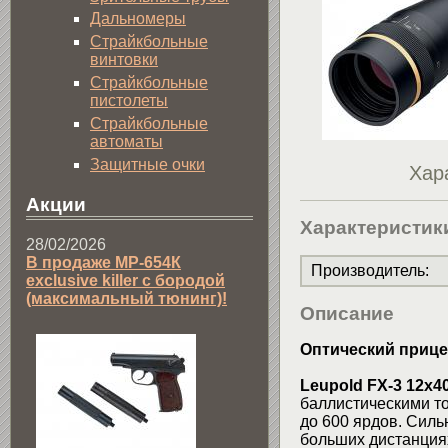
Дальномеры
Страйкбольные
винтовки
Страйкбольные
пистолеты
Страйкбольные
автоматы
Защитные очки
Хар
Акции
Характеристик
28/02/2026
В продаже МР-654К
Производитель
:
exclusive killer с бородой
(максимальный тюнинг)!
Описание
Оптический прицел
Leupold FX-3 12x4
баллистическими то
до 600 ярдов. Силь
больших дистанциях