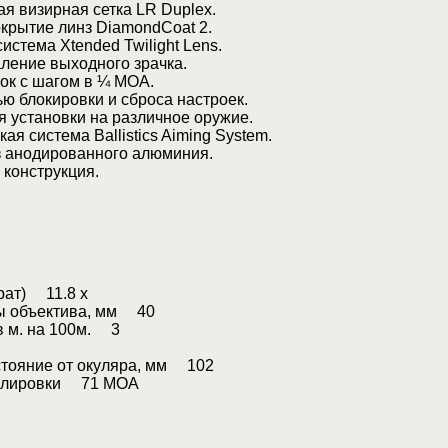
 визирная сетка LR Duplex.
рытие линз DiamondCoat 2.
стема Xtended Twilight Lens.
ение выходного зрачка.
к с шагом в ¼ МОА.
 блокировки и сброса настроек.
 установки на различное оружие.
я система Ballistics Aiming System.
анодированного алюминия.
конструкция.
рат) 11.8 x
ы объектива, мм 40
в м. на 100м. 3
стояние от окуляра, мм 102
гулировки 71 MOA