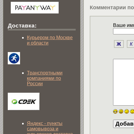
Комментарии по
Доставка:
Ваше имя
Курьером по Москве
и области
Ж
К
Транспортными
компаниями по
России
Яндекс - пункты
самовывоза и