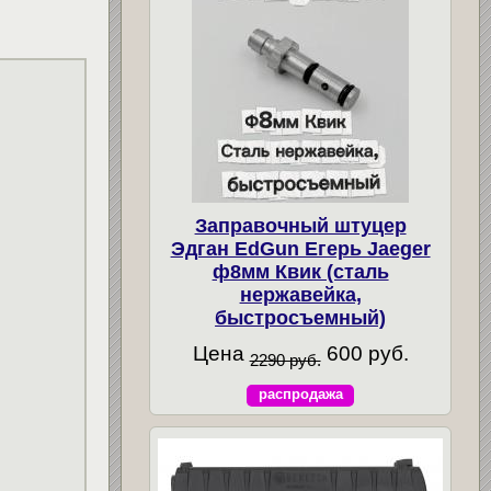
Заправочный штуцер
Эдган EdGun Егерь Jaeger
ф8мм Квик (сталь
нержавейка,
быстросъемный)
Цена
600 руб.
2290 руб.
распродажа