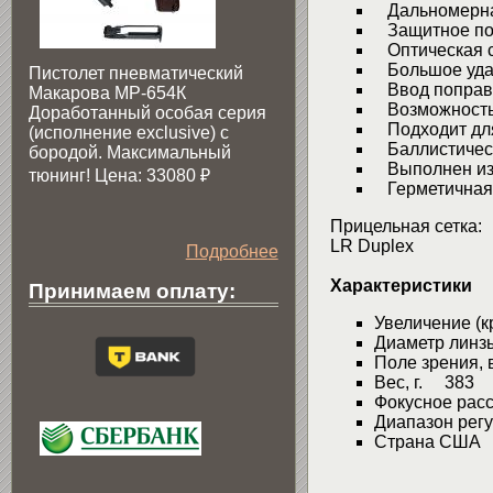
Дальномерная
Защитное пок
Оптическая си
Большое удал
Пистолет пневматический
Ввод поправо
Макарова МР-654К
Возможностью
Доработанный особая серия
Подходит для
(исполнение exclusive) c
Баллистическа
бородой. Максимальный
Выполнен из 
тюнинг! Цена: 33080
₽
Герметичная 
Прицельная сетка:
LR Duplex
Подробнее
Характеристики
Принимаем оплату:
Увеличение (к
Диаметр линз
Поле зрения, 
Вес, г. 383
Фокусное рас
Диапазон ре
Страна США