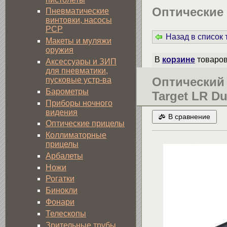
Оптические 
Пневматические
винтовки, насосы
PCP
Назад в список
Макеты и муляжи
оружия
В
корзине
товаро
Аксессуары и ЗИП
для пневматики,
Оптический 
пусковые устр-ва
Барометры
Target LR Du
Приборы ночного
видения
В сравнение
Оптические прицелы
Коллиматорные
прицелы
Арбалеты
Ножи
Рогатки
Бинокли
Фонари
Телескопы
Зрительные трубы