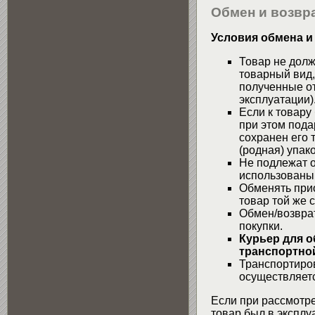
Обмен и возвра
Условия обмена и
Товар не долж
товарный вид,
полученные от
эксплуатации)
Если к товару
при этом пода
сохранен его 
(родная) упако
Не подлежат о
использованы
Обменять при
товар той же 
Обмен/возвра
покупки.
Курьер для о
транспортной
Транспортиров
осуществляетс
Если при рассмотре
товар был в эксплу