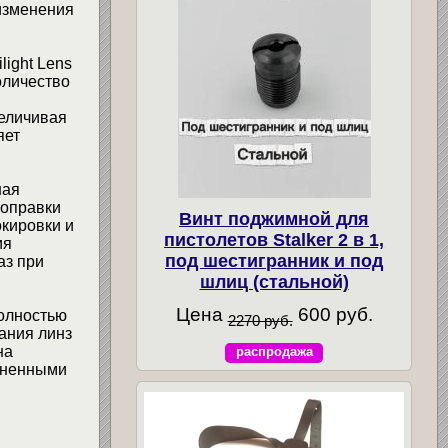
изменения
light Lens
оличество
величивая
яет
ная
поправки
Винт поджимной для
окировки и
пистолетов Stalker 2 в 1,
ия
под шестигранник и под
аз при
шлиц (стальной)
Цена
600 руб.
полностью
2270 руб.
ания линз
на
распродажа
лненными