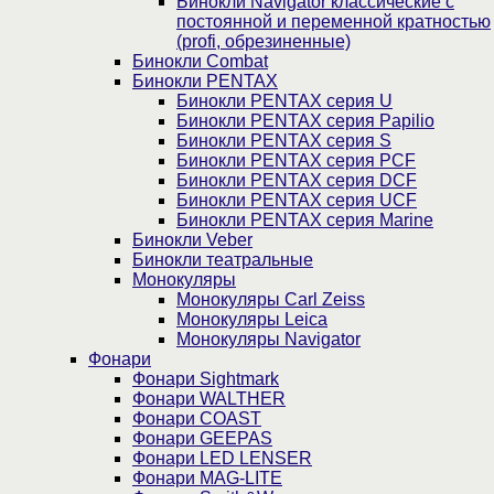
Бинокли Navigator классические с
постоянной и переменной кратностью
(profi, обрезиненные)
Бинокли Combat
Бинокли PENTAX
Бинокли PENTAX серия U
Бинокли PENTAX серия Papilio
Бинокли PENTAX серия S
Бинокли PENTAX серия PCF
Бинокли PENTAX серия DCF
Бинокли PENTAX серия UCF
Бинокли PENTAX серия Marine
Бинокли Veber
Бинокли театральные
Монокуляры
Монокуляры Carl Zeiss
Монокуляры Leica
Монокуляры Navigator
Фонари
Фонари Sightmark
Фонари WALTHER
Фонари COAST
Фонари GEEPAS
Фонари LED LENSER
Фонари MAG-LITE