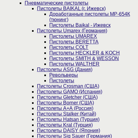
Пнев­ма­ти­чес­кие пистолеты
Пистолеты BAIKAL (г. Ижевск)
Доработанные пистолеты МР-654К
(тюнинг)
Пистолеты Baikal - Ижевск
Пистолеты Umarex (Германия)
Пистолеты UMAREX
Пистолеты BERETTA
Пистолеты COLT
Пистолеты HECKLER & KOCH
Пистолеты SMITH & WESSON
Пистолеты WALTHER
Пистолеты ASG (Дания)
Револьверы
Пистолеты
Пистолеты Crosman (США)
Пистолеты GAMO (Испания)
Пистолеты Gletcher (США)
Пистолеты Borner (США)
Пистолеты А+А (Россия)
Пистолеты Stalker (Китай)
Пистолеты Hatsan (Турция)
Пистолеты Kral (Турция)
Пистолеты DAISY (Япония)
Пистолеты Sig Sauer (Германия)