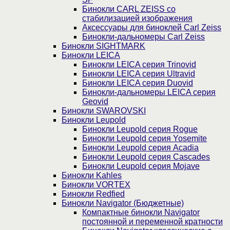
Бинокли CARL ZEISS со
стабилизацией изображения
Аксессуары для биноклей Carl Zeiss
Бинокли-дальномеры Carl Zeiss
Бинокли SIGHTMARK
Бинокли LEICA
Бинокли LEICA серия Trinovid
Бинокли LEICA серия Ultravid
Бинокли LEICA серия Duovid
Бинокли-дальномеры LEICA серия
Geovid
Бинокли SWAROVSKI
Бинокли Leupold
Бинокли Leupold серия Rogue
Бинокли Leupold серия Yosemite
Бинокли Leupold серия Acadia
Бинокли Leupold серия Cascades
Бинокли Leupold серия Mojave
Бинокли Kahles
Бинокли VORTEX
Бинокли Redfied
Бинокли Navigator (Бюджетные)
Компактные бинокли Navigator
постоянной и переменной кратности