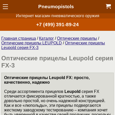
Pneumopistols
Интернет магазин пневматического оружия
+7 (499) 391-89-24
Главная страница
/
Каталог
/
Оптические прицелы
/
Оптические прицелы LEUPOLD
/
Оптические прицелы
Leupold серия FX-3
Оптические прицелы Leupold серия
FX-3
Оптические прицелы Leupold FX: просто,
качественно, надежно
Среди ассортимента прицелов
Leupold
серия FX
отличается фиксированной кратностью, а также
довольно простой, но очень надежной конструкцией.
Как и все «люпольды», эти прицелы подвергаются
жесткому заводскому тестированию – компания хочет
быть уверенной в качестве своей продукции, поскольку