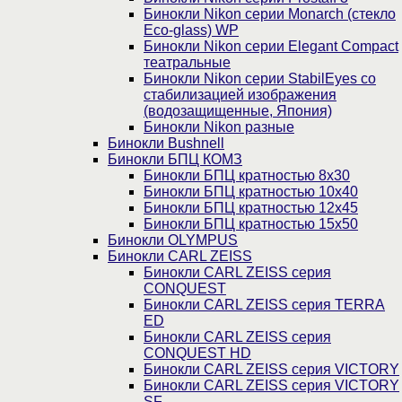
Бинокли Nikon серии Monarch (стекло
Eco-glass) WP
Бинокли Nikon серии Elegant Compact
театральные
Бинокли Nikon серии StabilEyes со
стабилизацией изображения
(водозащищенные, Япония)
Бинокли Nikon разные
Бинокли Bushnell
Бинокли БПЦ КОМЗ
Бинокли БПЦ кратностью 8х30
Бинокли БПЦ кратностью 10х40
Бинокли БПЦ кратностью 12х45
Бинокли БПЦ кратностью 15х50
Бинокли OLYMPUS
Бинокли CARL ZEISS
Бинокли CARL ZEISS серия
CONQUEST
Бинокли CARL ZEISS серия TERRA
ED
Бинокли CARL ZEISS серия
CONQUEST HD
Бинокли CARL ZEISS серия VICTORY
Бинокли CARL ZEISS серия VICTORY
SF