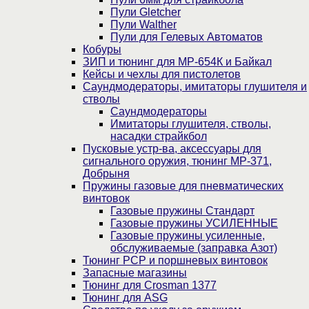
Пули Gletcher
Пули Walther
Пули для Гелевых Автоматов
Кобуры
ЗИП и тюнинг для МР-654К и Байкал
Кейсы и чехлы для пистолетов
Саундмодераторы, имитаторы глушителя и
стволы
Саундмодераторы
Имитаторы глушителя, стволы,
насадки страйкбол
Пусковые устр-ва, аксессуары для
сигнального оружия, тюнинг МР-371,
Добрыня
Пружины газовые для пневматических
винтовок
Газовые пружины Стандарт
Газовые пружины УСИЛЕННЫЕ
Газовые пружины усиленные,
обслуживаемые (заправка Азот)
Тюнинг PCP и поршневых винтовок
Запасные магазины
Тюнинг для Crosman 1377
Тюнинг для ASG