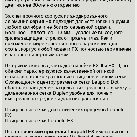
дает на нее 30-летнюю гарантию.
За счет прочного корпуса из анодированного
алюминия
серия FX
подходит для установки на ружья
любого калибра и не боится серьезной отдачи.
Большое – вплоть до 113 мм – удаление выходного
зрачка защищает стрелка от травмы глаз. Как и
положено в мире качественного снаряжения для
охоты, корпус любой модели
FX
полностью герметичен
и заполнен инертным газом.
В серии можно выделить две линейки FX-II и FX-III, но
обе они характеризуются качественной оптикой,
отличаясь только кратностью прицелов и типом сетки.
Сужающаяся к центру разметка сетки Leupold Dot
облегчает наведение на цель при стрельбе навскидку, а
дальномерная сетка Duplex удобна для точных
выстрелов на средние и дальние расстояния.
Прицельные сетки для оптических прицелов Leupold
FX
Прицельные сетки Leupold FX
Все
оптические прицелы Leupold FX
имеют линзы с