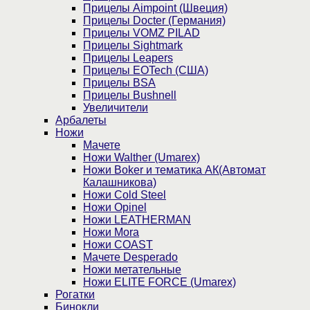
Прицелы Aimpoint (Швеция)
Прицелы Docter (Германия)
Прицелы VOMZ PILAD
Прицелы Sightmark
Прицелы Leapers
Прицелы EOTech (США)
Прицелы BSA
Прицелы Bushnell
Увеличители
Арбалеты
Ножи
Мачете
Ножи Walther (Umarex)
Ножи Boker и тематика АК(Автомат
Калашникова)
Ножи Cold Steel
Ножи Opinel
Ножи LEATHERMAN
Ножи Mora
Ножи COAST
Мачете Desperado
Ножи метательные
Ножи ELITE FORCE (Umarex)
Рогатки
Бинокли