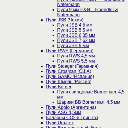
Natermann
Пули 9 мм H&N – Haendler &
Natermann
Пули JSB (Чехия)
Пули JSB 4,5 мм
Пули JSB 5,5 мм
Пули JSB 6,35 мм
Пули JSB 7,62 мм
Пули JSB 9 мм
Пули RWS (Германия)
Пули RWS 4,5 мм
Пули RWS 5,5 мм
Пули Stoeger (Германия)
Пули Crosman (США)
Пули GAMO (Испания)
Пули Шмель (Россия)
Пули Borner
Пули свинцовые Borner кал. 4,5
мм
Шарики BB Borner кал. 4,5 мм
Пули Apolo (Аргентина)
Пули ASG 4,5мм
Баллоны CO2 и Грин газ
Пули Umarex
Пули 6мм для страйкбола