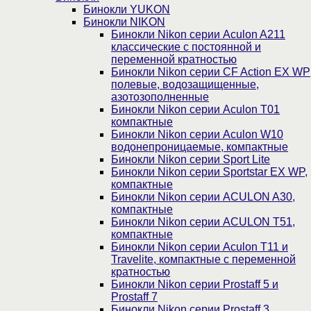
Бинокли YUKON
Бинокли NIKON
Бинокли Nikon серии Aculon A211
классические с постоянной и
переменной кратностью
Бинокли Nikon серии СF Action EX WP
полевые, водозащищенные,
азотозополненные
Бинокли Nikon серии Aculon T01
компактные
Бинокли Nikon серии Aculon W10
водонепроницаемые, компактные
Бинокли Nikon серии Sport Lite
Бинокли Nikon серии Sportstar EX WP,
компактные
Бинокли Nikon серии ACULON A30,
компактные
Бинокли Nikon серии ACULON Т51,
компактные
Бинокли Nikon серии Aculon T11 и
Travelite, компактные с переменной
кратностью
Бинокли Nikon серии Prostaff 5 и
Prostaff 7
Бинокли Nikon серии Prostaff 3