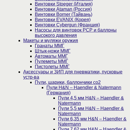
Винтовки Stoeger (Италия)
Винтовки Ataman (Россия)
Винтовки Borner (Тайвань)
Винтовки EVANIX (Корея)
Винтовки Cybergun (Франция)
Насосы для винтовок PCP и баллоны
высокого давления
Макеты и муляжи оружия
Гранаты ММГ
Штык-ножи ММГ
Автоматы ММГ
Пулеметы ММГ
Пистолеты ММГ
Аксессуары и ЗИП для пневматики, пусковые
устр-ва
Пули, шарики, баллончики со2
Пули H&N – Haendler & Natermann
(Германия)
Пули 4,5 мм H&N – Haendler &
Natermann
Пули 5,5 мм H&N – Haendler &
Natermann
Пули 6,35 мм H&N – Haendler &
Natermann
Пули 7,62 мм H&N – Haendler &