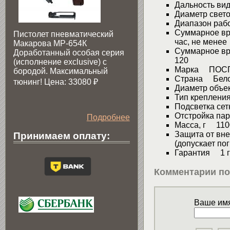
Дальность ви
Диаметр свето
Диапазон рабо
Суммарное вр
Пистолет пневматический
час, не мене
Макарова МР-654К
Суммарное вр
Доработанный особая серия
120
(исполнение exclusive) c
Марка ПОС
бородой. Максимальный
Страна Бело
тюнинг! Цена: 33080
₽
Диаметр объ
Тип креплени
Подсветка се
Отстройка па
Подробнее
Масса, г 110
Защита от вн
Принимаем оплату:
(допускает по
Гарантия 1 г
Комментарии по
Ваше имя