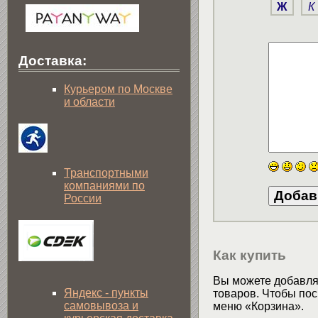
Ж
К
Доставка:
Курьером по Москве
и области
Транспортными
компаниями по
России
Как купить
Вы можете добавлят
Яндекс - пункты
товаров. Чтобы пос
самовывоза и
меню «Корзина».