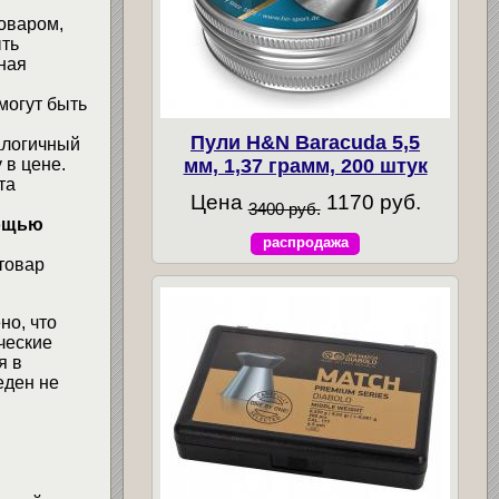
товаром,
ыть
ная
могут быть
Пули H&N Baracuda 5,5
алогичный
мм, 1,37 грамм, 200 штук
 в цене.
та
Цена
1170 руб.
3400 руб.
мощью
распродажа
товар
но, что
ческие
я в
еден не