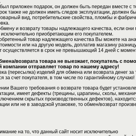
.
 был приложен подарок, он должен быть передан вместе с 
рок также не должен иметь следов эксплуатации, должен б
товарный вид, потребительские свойства, пломбы и фабрич
вка.
бмену и возврату товары надлежащего качества, если они 
 исключительно приобретающим его покупателем.
обретенный товар надлежащего качества Вы можете на ан
стоимости или на другую модель, доплатив магазину разницу
т осуществляется в срок не превышающий 14 дней с момен
бмена/возврата товара не выезжает, покупатель с по
 компании отправляет товар по нашему адресу!
ка (пересылка) изделий для обмена или возврата денег за 
я за счет покупателя, в том числе по гарантийному случаю!
нии Вашего требования о возврате товара будет установле
атации, имеет дефекты (трещины, царапины, сколы, механи
ключением скрытых производственных дефектов), находитс
ции или не в заводской упаковке, то обмен/возврат произв
мание на то, что данный сайт носит исключительно