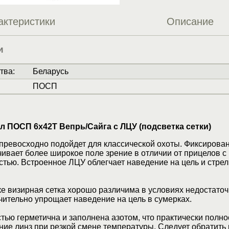
актеристики
Описание
и
тва
:
Беларусь
ПОСП
л ПОСП 6х42Т Вепрь/Сайга с ЛЦУ (подсветка сетки)
превосходно подойдет для классической охоты. Фиксирова
ивает более широкое поле зрение в отличии от прицелов с
тью. Встроенное ЛЦУ облегчает наведение на цель и стрел
е визирная сетка хорошо различима в условиях недостаточ
чительно упрощает наведение на цель в сумерках.
тью герметична и заполнена азотом, что практически полн
ние линз при резкой смене температуры. Следует обратить