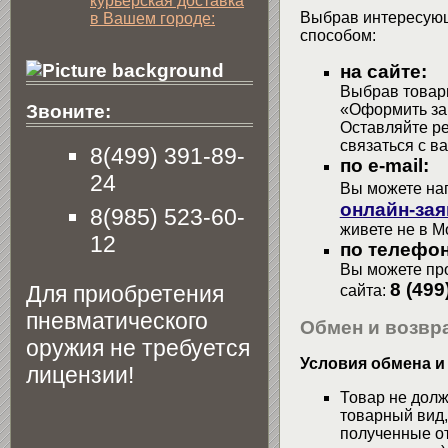
курьерская доставка
Выбрав интересующ
в Вашем городе:
способом:
на сайте:
Выбрав товары
«Оформить зак
Звоните:
Оставляйте р
связаться с в
8(499) 391-89-
по e-mail:
24
Вы можете на
онлайн-зая
8(985) 523-60-
живете не в М
12
по телефон
Вы можете про
8 (499
Для приобретения
сайта:
пневматического
Обмен и возвра
оружия не требуется
Условия обмена и
лицензии!
Товар не долж
товарный вид,
полученные от