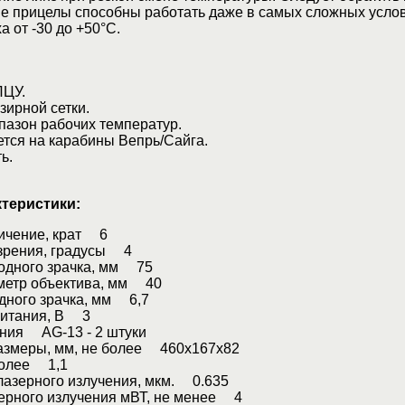
кие прицелы способны работать даже в самых сложных усло
а от -30 до +50°С.
ЛЦУ.
ирной сетки.
азон рабочих температур.
тся на карабины Вепрь/Сайга.
ь.
ктеристики:
ичение, крат 6
 зрения, градусы 4
одного зрачка, мм 75
метр объектива, мм 40
дного зрачка, мм 6,7
питания, В 3
ания AG-13 - 2 штуки
азмеры, мм, не более 460x167x82
 более 1,1
лазерного излучения, мкм. 0.635
ерного излучения мВТ, не менее 4