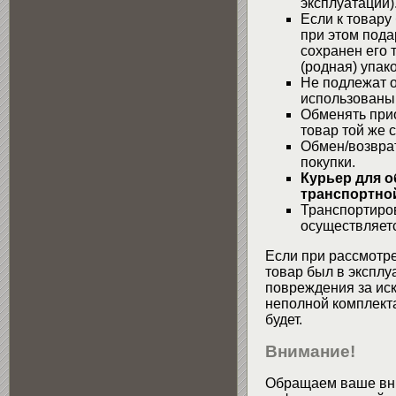
эксплуатации)
Если к товару
при этом пода
сохранен его 
(родная) упако
Не подлежат о
использованы
Обменять при
товар той же 
Обмен/возвра
покупки.
Курьер для о
транспортной
Транспортиров
осуществляетс
Если при рассмотре
товар был в эксплу
повреждения за ис
неполной комплекта
будет.
Внимание!
Обращаем ваше вни