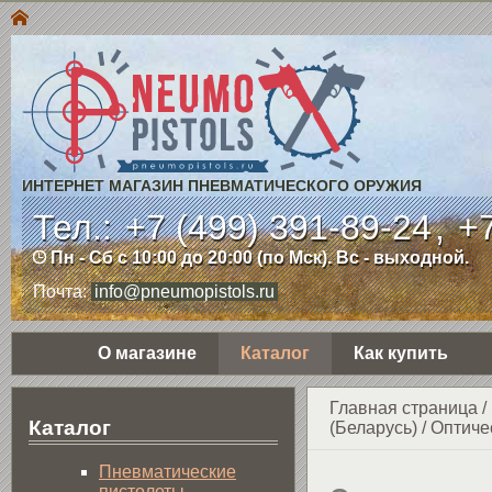
ИНТЕРНЕТ МАГАЗИН ПНЕВМАТИЧЕСКОГО ОРУЖИЯ
Тел.:
+7 (499) 391-89-24
,
+7
Пн - Сб с 10:00 до 20:00 (по Мск). Вс - выходной.
Почта:
info@pneumopistols.ru
О магазине
Каталог
Как купить
Главная страница
/
Каталог
(Беларусь)
/
Оптиче
Пнев­ма­ти­чес­кие
пистолеты