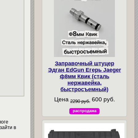
Заправочный штуцер
Эдган EdGun Егерь Jaeger
ф8мм Квик (сталь
нержавейка,
быстросъемный)
Цена
600 руб.
2290 руб.
распродажа
логе
зайти в