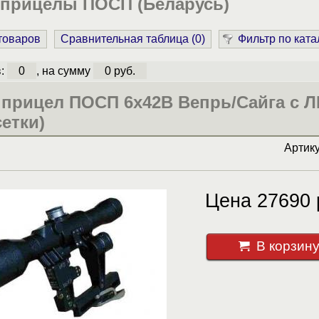
 прицелы ПОСП (Беларусь)
 товаров
Сравнительная таблица (
0
)
Фильтр по ката
в:
0
, на сумму
0 руб.
 прицел ПОСП 6х42В Вепрь/Сайга с 
сетки)
Артик
Цена 27690 
В корзин