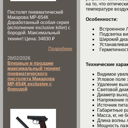
на то, что оптичес
температуре воздух
Пистолет пневматический
Макарова МР-654К
Особенности:
Доработанный особая серия
(исполнение exclusive killer) с
Встроенное 
бородой. Максимальный
Подсветка виз
тюнинг! Цена: 34830
₽
Широкий диап
Устанавливае
Подробнее
Герметичност
28/02/2026
Впервые в продаже
Технические хара
максимальный тюнинг
пневматического
Видимое увел
пистолета Макарова
Угловое поле
МР-654К exclusive с
Удаление вых
бородой
Световой диа
Диаметр выхо
Напряжение 
Источник пит
Габаритные р
Масса, кг, не
Длина волны 
Мощность лаз