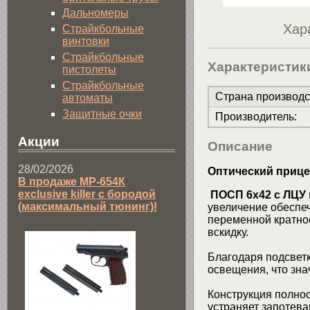
Дальномеры
Хар
Страйкбольные
винтовки
Страйкбольные
Характеристик
пистолеты
Страйкбольные
Страна производс
автоматы
Защитные очки
Производитель
:
Акции
Описание
28/02/2026
Оптический прице
В продаже МР-654К
exclusive killer с бородой
ПОСП 6x42 с ЛЦУ
(максимальный тюнинг)!
увеличение обеспеч
переменной кратнос
вскидку.
Благодаря подсветк
освещения, что зна
Конструкция полнос
устраняет запотева