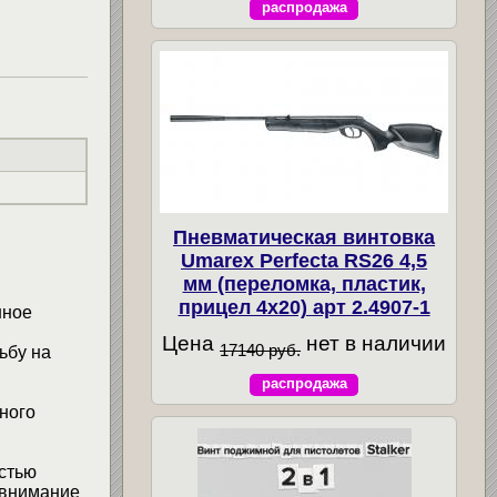
распродажа
Пневматическая винтовка
Umarex Perfecta RS26 4,5
мм (переломка, пластик,
прицел 4x20) арт 2.4907-1
нное
Цена
нет в наличии
17140 руб.
ьбу на
распродажа
ного
остью
 внимание