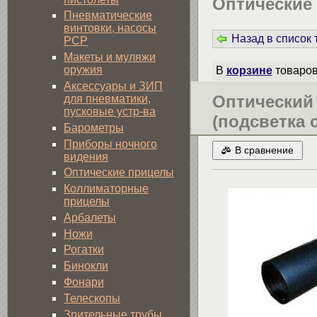
Оптические
Пневматические
винтовки, насосы
Назад в список
PCP
Макеты и муляжи
оружия
В
корзине
товаро
Аксессуары и ЗИП
Оптический
для пневматики,
пусковые устр-ва
(подсветка 
Барометры
Приборы ночного
В сравнение
видения
Оптические прицелы
Коллиматорные
прицелы
Арбалеты
Ножи
Рогатки
Бинокли
Фонари
Телескопы
Зрительные трубы