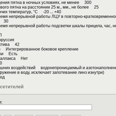
дения пятна в ночных условиях, не менее 300
вого пятна на расстоянии 25 м., мм., не более 25
чих температур, °С -20 ... +40
емя непрерывной работы ЛЦУ в повторно-кратковременно
е 30
емя непрерывной работы подсветки шкалы прицела, час,
П
руссия
ектива 42
я Интегрированное боковое крепление
тки Есть
раллакса Нет
0
ешних воздействий водонепроницаемый и азотонаполне
гружение в воду, исключает запотевание линз изнутри)
од
сетителей
: