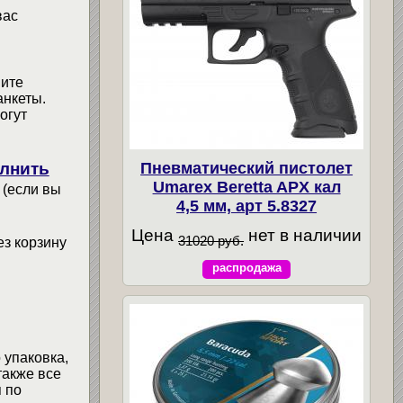
вас
мите
анкеты.
огут
Пневматический пистолет
лнить
Umarex Beretta APX кал
 (если вы
4,5 мм, арт 5.8327
Цена
нет в наличии
31020 руб.
ез корзину
распродажа
 упаковка,
также все
 по