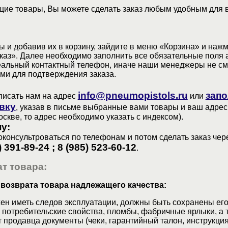
ие товары, Вы можете сделать заказ любым удобным для 
 и добавив их в корзину, зайдите в меню «Корзина» и наж
аз». Далее необходимо заполнить все обязательные поля 
еальный контактный телефон, иначе наши менеджеры не см
ами для подтверждения заказа.
info@pneumopistols.ru
запо
писать нам на адрес
или
вку
, указав в письме выбранные вами товары и ваш адрес
оскве, то адрес необходимо указать с индексом).
у:
консультроваться по телефонам и потом сделать заказ чер
) 391-89-24 ; 8 (985) 523-60-12
.
т товара:
 возврата товара надлежащего качества:
ен иметь следов эксплуатации, должны быть сохранены его
 потребительские свойства, пломбы, фабричные ярлыки, а 
 продавца документы (чеки, гарантийный талон, инструкция