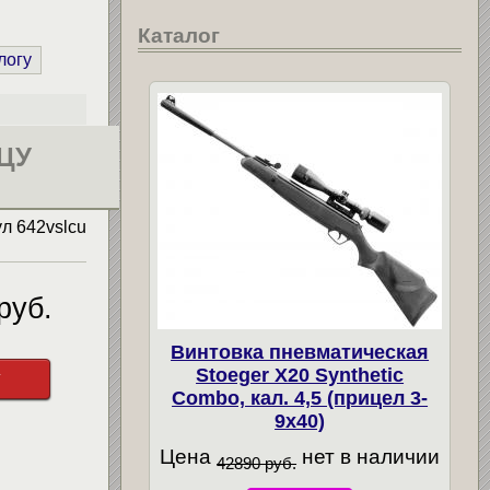
Каталог
логу
ЛЦУ
ул
642vslcu
руб.
Винтовка пневматическая
Stoeger X20 Synthetic
у
Combo, кал. 4,5 (прицел 3-
9х40)
Цена
нет в наличии
42890 руб.