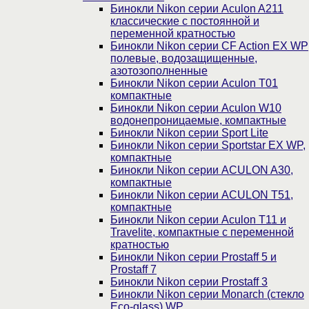
Бинокли Nikon серии Aculon A211
классические с постоянной и
переменной кратностью
Бинокли Nikon серии СF Action EX WP
полевые, водозащищенные,
азотозополненные
Бинокли Nikon серии Aculon T01
компактные
Бинокли Nikon серии Aculon W10
водонепроницаемые, компактные
Бинокли Nikon серии Sport Lite
Бинокли Nikon серии Sportstar EX WP,
компактные
Бинокли Nikon серии ACULON A30,
компактные
Бинокли Nikon серии ACULON Т51,
компактные
Бинокли Nikon серии Aculon T11 и
Travelite, компактные с переменной
кратностью
Бинокли Nikon серии Prostaff 5 и
Prostaff 7
Бинокли Nikon серии Prostaff 3
Бинокли Nikon серии Monarch (стекло
Eco-glass) WP