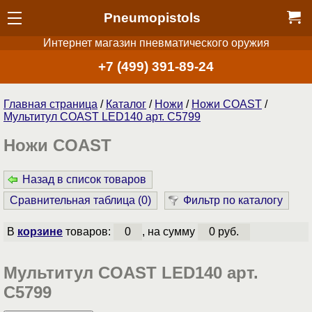
Pneumopistols
Интернет магазин пневматического оружия
+7 (499) 391-89-24
Главная страница
/
Каталог
/
Ножи
/
Ножи COAST
/
Мультитул COAST LED140 арт. С5799
Ножи COAST
Назад в список товаров
Сравнительная таблица (
0
)
Фильтр по каталогу
В
корзине
товаров:
0
, на сумму
0 руб.
Мультитул COAST LED140 арт.
С5799