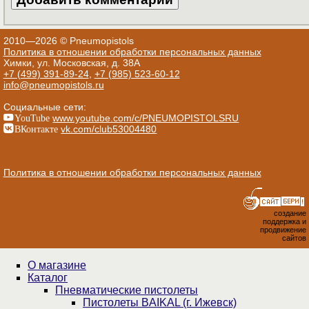
2010—2026 © Pneumopistols
Политика в отношении обработки персональных данных
Химки, ул. Московская, д. 38А
+7 (499) 391-89-24
,
+7 (985) 523-60-12
info@pneumopistols.ru
Социальные сети:
YouTube
www.youtube.com/c/PNEUMOPISTOLSRU
ВКонтакте
vk.com/club53004480
Политика в отношении обработки персональных данных
создание
поддержка и
продвижение
сайтов
О магазине
Каталог
Пнев­ма­ти­чес­кие пистолеты
Пистолеты BAIKAL (г. Ижевск)