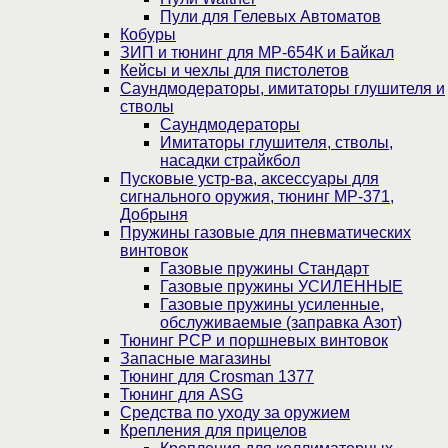
Пули для Гелевых Автоматов
Кобуры
ЗИП и тюнинг для МР-654К и Байкал
Кейсы и чехлы для пистолетов
Саундмодераторы, имитаторы глушителя и
стволы
Саундмодераторы
Имитаторы глушителя, стволы,
насадки страйкбол
Пусковые устр-ва, аксессуары для
сигнального оружия, тюнинг МР-371,
Добрыня
Пружины газовые для пневматических
винтовок
Газовые пружины Стандарт
Газовые пружины УСИЛЕННЫЕ
Газовые пружины усиленные,
обслуживаемые (заправка Азот)
Тюнинг PCP и поршневых винтовок
Запасные магазины
Тюнинг для Crosman 1377
Тюнинг для ASG
Средства по уходу за оружием
Крепления для прицелов