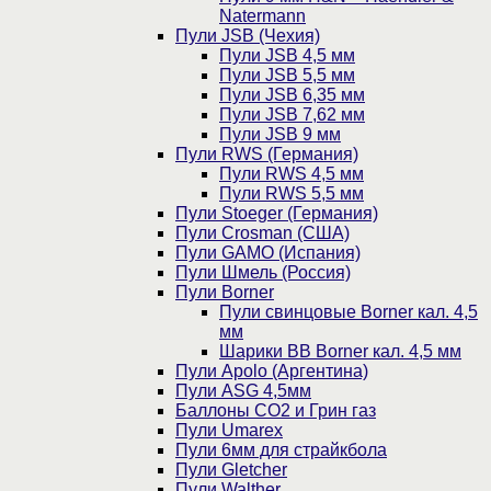
Natermann
Пули JSB (Чехия)
Пули JSB 4,5 мм
Пули JSB 5,5 мм
Пули JSB 6,35 мм
Пули JSB 7,62 мм
Пули JSB 9 мм
Пули RWS (Германия)
Пули RWS 4,5 мм
Пули RWS 5,5 мм
Пули Stoeger (Германия)
Пули Crosman (США)
Пули GAMO (Испания)
Пули Шмель (Россия)
Пули Borner
Пули свинцовые Borner кал. 4,5
мм
Шарики BB Borner кал. 4,5 мм
Пули Apolo (Аргентина)
Пули ASG 4,5мм
Баллоны CO2 и Грин газ
Пули Umarex
Пули 6мм для страйкбола
Пули Gletcher
Пули Walther