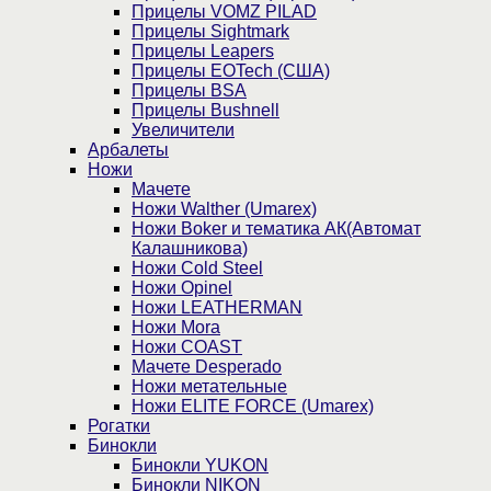
Прицелы VOMZ PILAD
Прицелы Sightmark
Прицелы Leapers
Прицелы EOTech (США)
Прицелы BSA
Прицелы Bushnell
Увеличители
Арбалеты
Ножи
Мачете
Ножи Walther (Umarex)
Ножи Boker и тематика АК(Автомат
Калашникова)
Ножи Cold Steel
Ножи Opinel
Ножи LEATHERMAN
Ножи Mora
Ножи COAST
Мачете Desperado
Ножи метательные
Ножи ELITE FORCE (Umarex)
Рогатки
Бинокли
Бинокли YUKON
Бинокли NIKON