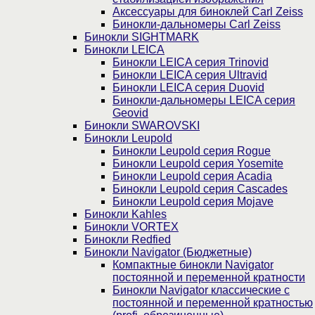
Аксессуары для биноклей Carl Zeiss
Бинокли-дальномеры Carl Zeiss
Бинокли SIGHTMARK
Бинокли LEICA
Бинокли LEICA серия Trinovid
Бинокли LEICA серия Ultravid
Бинокли LEICA серия Duovid
Бинокли-дальномеры LEICA серия
Geovid
Бинокли SWAROVSKI
Бинокли Leupold
Бинокли Leupold серия Rogue
Бинокли Leupold серия Yosemite
Бинокли Leupold серия Acadia
Бинокли Leupold серия Cascades
Бинокли Leupold серия Mojave
Бинокли Kahles
Бинокли VORTEX
Бинокли Redfied
Бинокли Navigator (Бюджетные)
Компактные бинокли Navigator
постоянной и переменной кратности
Бинокли Navigator классические с
постоянной и переменной кратностью