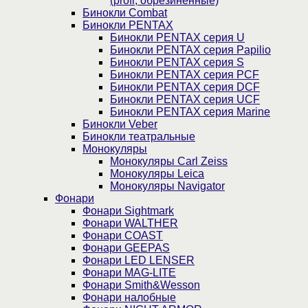
(profi, обрезиненные)
Бинокли Combat
Бинокли PENTAX
Бинокли PENTAX серия U
Бинокли PENTAX серия Papilio
Бинокли PENTAX серия S
Бинокли PENTAX серия PCF
Бинокли PENTAX серия DCF
Бинокли PENTAX серия UCF
Бинокли PENTAX серия Marine
Бинокли Veber
Бинокли театральные
Монокуляры
Монокуляры Carl Zeiss
Монокуляры Leica
Монокуляры Navigator
Фонари
Фонари Sightmark
Фонари WALTHER
Фонари COAST
Фонари GEEPAS
Фонари LED LENSER
Фонари MAG-LITE
Фонари Smith&Wesson
Фонари налобные