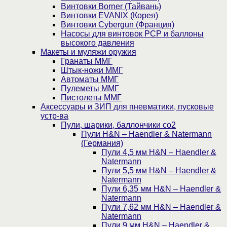
Винтовки Borner (Тайвань)
Винтовки EVANIX (Корея)
Винтовки Cybergun (Франция)
Насосы для винтовок PCP и баллоны
высокого давления
Макеты и муляжи оружия
Гранаты ММГ
Штык-ножи ММГ
Автоматы ММГ
Пулеметы ММГ
Пистолеты ММГ
Аксессуары и ЗИП для пневматики, пусковые
устр-ва
Пули, шарики, баллончики со2
Пули H&N – Haendler & Natermann
(Германия)
Пули 4,5 мм H&N – Haendler &
Natermann
Пули 5,5 мм H&N – Haendler &
Natermann
Пули 6,35 мм H&N – Haendler &
Natermann
Пули 7,62 мм H&N – Haendler &
Natermann
Пули 9 мм H&N – Haendler &