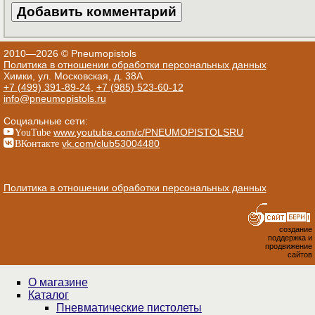
2010—2026 © Pneumopistols
Политика в отношении обработки персональных данных
Химки, ул. Московская, д. 38А
+7 (499) 391-89-24
,
+7 (985) 523-60-12
info@pneumopistols.ru
Социальные сети:
YouTube
www.youtube.com/c/PNEUMOPISTOLSRU
ВКонтакте
vk.com/club53004480
Политика в отношении обработки персональных данных
создание
поддержка и
продвижение
сайтов
О магазине
Каталог
Пнев­ма­ти­чес­кие пистолеты