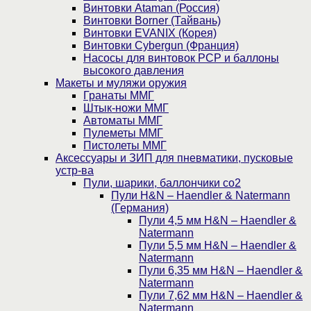
Винтовки Ataman (Россия)
Винтовки Borner (Тайвань)
Винтовки EVANIX (Корея)
Винтовки Cybergun (Франция)
Насосы для винтовок PCP и баллоны
высокого давления
Макеты и муляжи оружия
Гранаты ММГ
Штык-ножи ММГ
Автоматы ММГ
Пулеметы ММГ
Пистолеты ММГ
Аксессуары и ЗИП для пневматики, пусковые
устр-ва
Пули, шарики, баллончики со2
Пули H&N – Haendler & Natermann
(Германия)
Пули 4,5 мм H&N – Haendler &
Natermann
Пули 5,5 мм H&N – Haendler &
Natermann
Пули 6,35 мм H&N – Haendler &
Natermann
Пули 7,62 мм H&N – Haendler &
Natermann