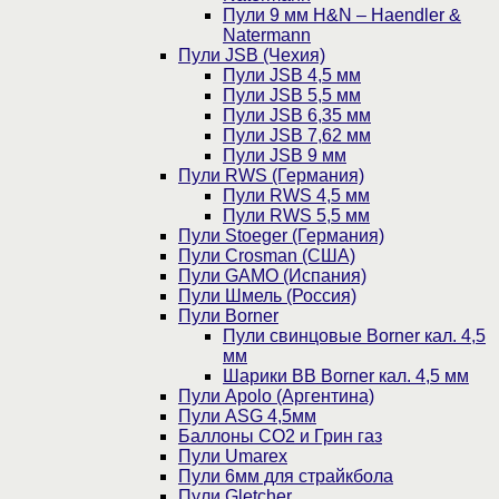
Пули 9 мм H&N – Haendler &
Natermann
Пули JSB (Чехия)
Пули JSB 4,5 мм
Пули JSB 5,5 мм
Пули JSB 6,35 мм
Пули JSB 7,62 мм
Пули JSB 9 мм
Пули RWS (Германия)
Пули RWS 4,5 мм
Пули RWS 5,5 мм
Пули Stoeger (Германия)
Пули Crosman (США)
Пули GAMO (Испания)
Пули Шмель (Россия)
Пули Borner
Пули свинцовые Borner кал. 4,5
мм
Шарики BB Borner кал. 4,5 мм
Пули Apolo (Аргентина)
Пули ASG 4,5мм
Баллоны CO2 и Грин газ
Пули Umarex
Пули 6мм для страйкбола
Пули Gletcher