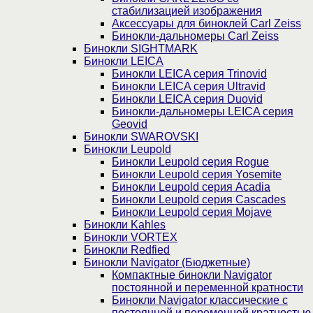
стабилизацией изображения
Аксессуары для биноклей Carl Zeiss
Бинокли-дальномеры Carl Zeiss
Бинокли SIGHTMARK
Бинокли LEICA
Бинокли LEICA серия Trinovid
Бинокли LEICA серия Ultravid
Бинокли LEICA серия Duovid
Бинокли-дальномеры LEICA серия
Geovid
Бинокли SWAROVSKI
Бинокли Leupold
Бинокли Leupold серия Rogue
Бинокли Leupold серия Yosemite
Бинокли Leupold серия Acadia
Бинокли Leupold серия Cascades
Бинокли Leupold серия Mojave
Бинокли Kahles
Бинокли VORTEX
Бинокли Redfied
Бинокли Navigator (Бюджетные)
Компактные бинокли Navigator
постоянной и переменной кратности
Бинокли Navigator классические с
постоянной и переменной кратностью