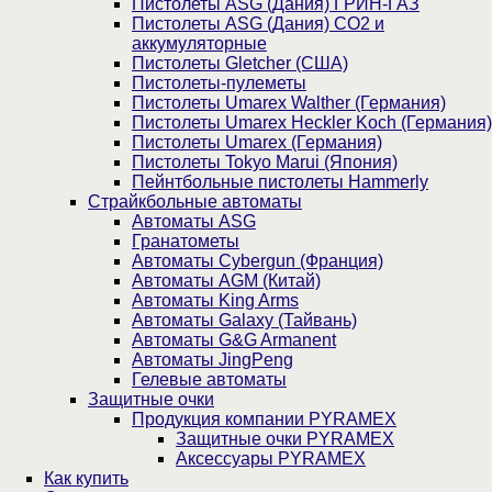
Пистолеты ASG (Дания) ГРИН-ГАЗ
Пистолеты ASG (Дания) CO2 и
аккумуляторные
Пистолеты Gletcher (США)
Пистолеты-пулеметы
Пистолеты Umarex Walther (Германия)
Пистолеты Umarex Heckler Koch (Германия)
Пистолеты Umarex (Германия)
Пистолеты Tokyo Marui (Япония)
Пейнтбольные пистолеты Hammerly
Страйкбольные автоматы
Автоматы ASG
Гранатометы
Автоматы Cybergun (Франция)
Автоматы AGM (Китай)
Автоматы King Arms
Автоматы Galaxy (Тайвань)
Автоматы G&G Armanent
Автоматы JingPeng
Гелевые автоматы
Защитные очки
Продукция компании PYRAMEX
Защитные очки PYRAMEX
Аксессуары PYRAMEX
Как купить