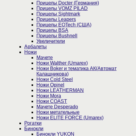
Прицелы Docter (Германия)
Прицелы VOMZ PILAD
Прицелы Sightmark
Прицелы Leapers
Прицелы EOTech (США)
Прицелы BSA
Прицелы Bushnell
Увеличители
Арбалеты
Ножи
Мачете
Ножи Walther (Umarex)
Ножи Boker и тематика АК(Автомат
Калашникова)
Ножи Cold Steel
Ножи Opinel
Ножи LEATHERMAN
Ножи Mora
Ножи COAST
Мачете Desperado
Ножи метательные
Ножи ELITE FORCE (Umarex)
Рогатки
Бинокли
Бинокли YUKON