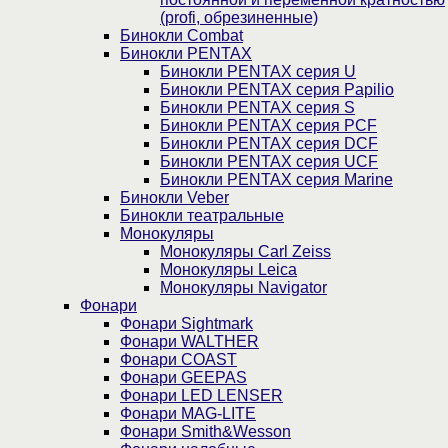
(profi, обрезиненные)
Бинокли Combat
Бинокли PENTAX
Бинокли PENTAX серия U
Бинокли PENTAX серия Papilio
Бинокли PENTAX серия S
Бинокли PENTAX серия PCF
Бинокли PENTAX серия DCF
Бинокли PENTAX серия UCF
Бинокли PENTAX серия Marine
Бинокли Veber
Бинокли театральные
Монокуляры
Монокуляры Carl Zeiss
Монокуляры Leica
Монокуляры Navigator
Фонари
Фонари Sightmark
Фонари WALTHER
Фонари COAST
Фонари GEEPAS
Фонари LED LENSER
Фонари MAG-LITE
Фонари Smith&Wesson