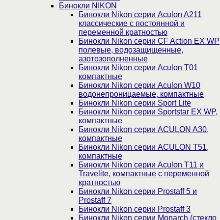
Бинокли NIKON
Бинокли Nikon серии Aculon A211
классические с постоянной и
переменной кратностью
Бинокли Nikon серии СF Action EX WP
полевые, водозащищенные,
азотозополненные
Бинокли Nikon серии Aculon T01
компактные
Бинокли Nikon серии Aculon W10
водонепроницаемые, компактные
Бинокли Nikon серии Sport Lite
Бинокли Nikon серии Sportstar EX WP,
компактные
Бинокли Nikon серии ACULON A30,
компактные
Бинокли Nikon серии ACULON Т51,
компактные
Бинокли Nikon серии Aculon T11 и
Travelite, компактные с переменной
кратностью
Бинокли Nikon серии Prostaff 5 и
Prostaff 7
Бинокли Nikon серии Prostaff 3
Бинокли Nikon серии Monarch (стекло