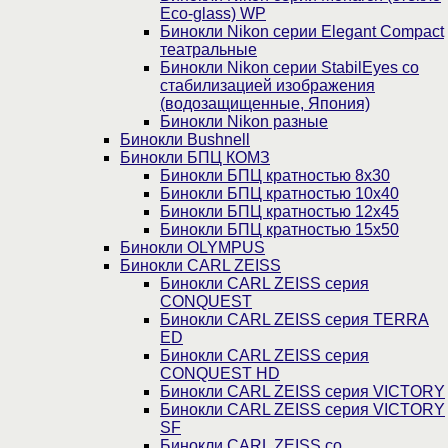
Eco-glass) WP
Бинокли Nikon серии Elegant Compact
театральные
Бинокли Nikon серии StabilEyes со
стабилизацией изображения
(водозащищенные, Япония)
Бинокли Nikon разные
Бинокли Bushnell
Бинокли БПЦ КОМЗ
Бинокли БПЦ кратностью 8х30
Бинокли БПЦ кратностью 10х40
Бинокли БПЦ кратностью 12х45
Бинокли БПЦ кратностью 15х50
Бинокли OLYMPUS
Бинокли CARL ZEISS
Бинокли CARL ZEISS серия
CONQUEST
Бинокли CARL ZEISS серия TERRA
ED
Бинокли CARL ZEISS серия
CONQUEST HD
Бинокли CARL ZEISS серия VICTORY
Бинокли CARL ZEISS серия VICTORY
SF
Бинокли CARL ZEISS со