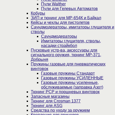
Пули Walther
Пули для Гелевых Автоматов
Кобуры
ЗИП и тюнинг для МР-654К и Байкал
Кейсы и чехлы для пистолетов
Саундмодераторы, имитаторы глушителя и
стволы
Саундмодераторы
Имитаторы глушителя, стволы,
насадки страйкбол
Пусковые устр-ва, аксессуары для
сигнального оружия, тюнинг МР-371,
Добрыня
Пружины газовые для пневматических
винтовок
Газовые пружины Стандарт
Газовые пружины УСИЛЕННЫЕ
Газовые пружины усиленные,
обслуживаемые (заправка Азот)
Тюнинг PCP и поршневых винтовок
Запасные магазины
Тюнинг для Crosman 1377
Тюнинг для ASG
Средства по уходу за оружием
Крепления для прицелов