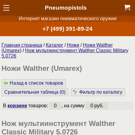
Pneumopistols
Интернет магазин пневматического оружия
+7 (499) 391-89-24
Главная страница
/
Каталог
/
Ножи
/
Ножи Walther
(Umarex)
/
Нож мультиинструмент Walther Classic Military
5.0726
Ножи Walther (Umarex)
Назад в список товаров
Сравнительная таблица (
0
)
Фильтр по каталогу
В
корзине
товаров:
0
, на сумму
0 руб.
Нож мультиинструмент Walther
Classic Military 5.0726