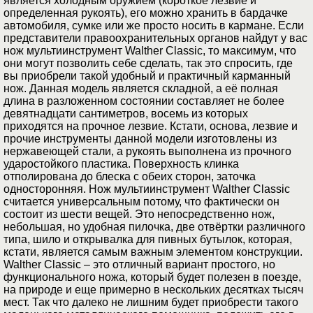
является холодным оружием (короткое лезвие и
определенная рукоять), его можно хранить в бардачке
автомобиля, сумке или же просто носить в кармане. Если
представители правоохранительных органов найдут у вас
нож мультиинструмент Walther Classic, то максимум, что
они могут позволить себе сделать, так это спросить, где
вы приобрели такой удобный и практичный карманный
нож. Данная модель является складной, а её полная
длина в разложенном состоянии составляет не более
девятнадцати сантиметров, восемь из которых
приходятся на прочное лезвие. Кстати, основа, лезвие и
прочие инструменты данной модели изготовлены из
нержавеющей стали, а рукоять выполнена из прочного
ударостойкого пластика. Поверхность клинка
отполирована до блеска с обеих сторон, заточка
односторонняя. Нож мультиинструмент Walther Classic
считается универсальным потому, что фактически он
состоит из шести вещей. Это непосредственно нож,
небольшая, но удобная пилочка, две отвёртки различного
типа, шило и открывалка для пивных бутылок, которая,
кстати, является самым важным элементом конструкции.
Walther Classic – это отличный вариант простого, но
функционального ножа, который будет полезен в поезде,
на природе и еще примерно в нескольких десятках тысяч
мест. Так что далеко не лишним будет приобрести такого