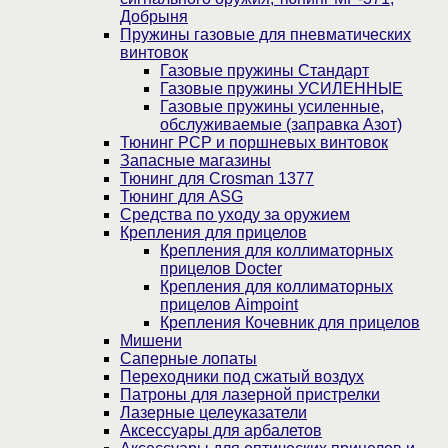
Добрыня
Пружины газовые для пневматических
винтовок
Газовые пружины Стандарт
Газовые пружины УСИЛЕННЫЕ
Газовые пружины усиленные,
обслуживаемые (заправка Азот)
Тюнинг PCP и поршневых винтовок
Запасные магазины
Тюнинг для Crosman 1377
Тюнинг для ASG
Средства по уходу за оружием
Крепления для прицелов
Крепления для коллиматорных
прицелов Docter
Крепления для коллиматорных
прицелов Aimpoint
Крепления Кочевник для прицелов
Мишени
Саперные лопаты
Переходники под сжатый воздух
Патроны для лазерной пристрелки
Лазерные целеуказатели
Аксессуары для арбалетов