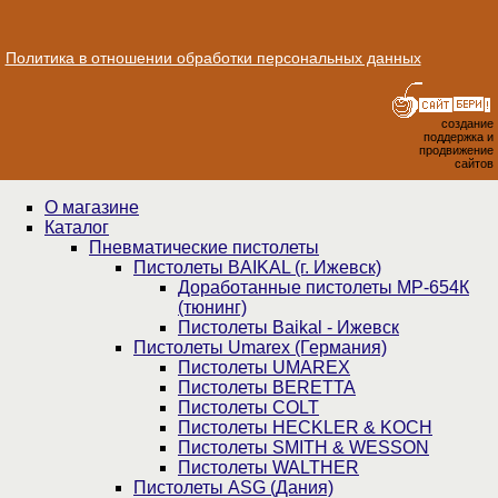
Политика в отношении обработки персональных данных
создание
поддержка и
продвижение
сайтов
О магазине
Каталог
Пнев­ма­ти­чес­кие пистолеты
Пистолеты BAIKAL (г. Ижевск)
Доработанные пистолеты МР-654К
(тюнинг)
Пистолеты Baikal - Ижевск
Пистолеты Umarex (Германия)
Пистолеты UMAREX
Пистолеты BERETTA
Пистолеты COLT
Пистолеты HECKLER & KOCH
Пистолеты SMITH & WESSON
Пистолеты WALTHER
Пистолеты ASG (Дания)