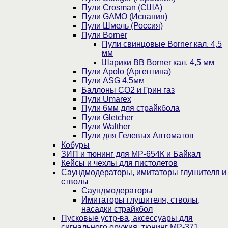
Пули Crosman (США)
Пули GAMO (Испания)
Пули Шмель (Россия)
Пули Borner
Пули свинцовые Borner кал. 4,5
мм
Шарики BB Borner кал. 4,5 мм
Пули Apolo (Аргентина)
Пули ASG 4,5мм
Баллоны CO2 и Грин газ
Пули Umarex
Пули 6мм для страйкбола
Пули Gletcher
Пули Walther
Пули для Гелевых Автоматов
Кобуры
ЗИП и тюнинг для МР-654К и Байкал
Кейсы и чехлы для пистолетов
Саундмодераторы, имитаторы глушителя и
стволы
Саундмодераторы
Имитаторы глушителя, стволы,
насадки страйкбол
Пусковые устр-ва, аксессуары для
сигнального оружия, тюнинг МР-371,