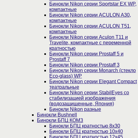
Бинокли Nikon серии Sportstar EX WP,
компактные
Бинокли Nikon серии ACULON A30,
компактные
Бинокли Nikon серии ACULON Т51,
компактные
Бинокли Nikon серии Aculon T11 и
Travelite, компактные с переменной
кратностью
Бинокли Nikon серии Prostaff 5 и
Prostaff 7
Бинокли Nikon серии Prostaff 3
Бинокли Nikon серии Monarch (стекло
Eco-glass) WP
Бинокли Nikon серии Elegant Compact
театральные
Бинокли Nikon серии StabilEyes со
стабилизацией изображения
(водозащищенные, Япония)
Бинокли Nikon разные
Бинокли Bushnell
Бинокли БПЦ КОМЗ
Бинокли БПЦ кратностью 8х30
Бинокли БПЦ кратностью 10х40
Бинокли БПЦ кратностью 12х45