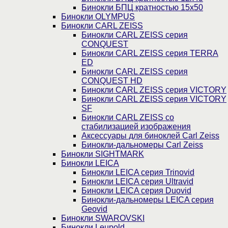
Бинокли БПЦ кратностью 15х50
Бинокли OLYMPUS
Бинокли CARL ZEISS
Бинокли CARL ZEISS серия
CONQUEST
Бинокли CARL ZEISS серия TERRA
ED
Бинокли CARL ZEISS серия
CONQUEST HD
Бинокли CARL ZEISS серия VICTORY
Бинокли CARL ZEISS серия VICTORY
SF
Бинокли CARL ZEISS со
стабилизацией изображения
Аксессуары для биноклей Carl Zeiss
Бинокли-дальномеры Carl Zeiss
Бинокли SIGHTMARK
Бинокли LEICA
Бинокли LEICA серия Trinovid
Бинокли LEICA серия Ultravid
Бинокли LEICA серия Duovid
Бинокли-дальномеры LEICA серия
Geovid
Бинокли SWAROVSKI
Бинокли Leupold