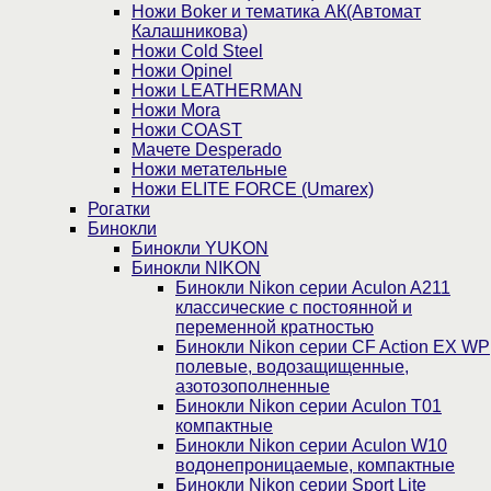
Ножи Boker и тематика АК(Автомат
Калашникова)
Ножи Cold Steel
Ножи Opinel
Ножи LEATHERMAN
Ножи Mora
Ножи COAST
Мачете Desperado
Ножи метательные
Ножи ELITE FORCE (Umarex)
Рогатки
Бинокли
Бинокли YUKON
Бинокли NIKON
Бинокли Nikon серии Aculon A211
классические с постоянной и
переменной кратностью
Бинокли Nikon серии СF Action EX WP
полевые, водозащищенные,
азотозополненные
Бинокли Nikon серии Aculon T01
компактные
Бинокли Nikon серии Aculon W10
водонепроницаемые, компактные
Бинокли Nikon серии Sport Lite