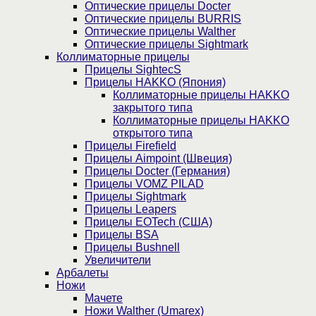
Оптические прицелы Docter
Оптические прицелы BURRIS
Оптические прицелы Walther
Оптические прицелы Sightmark
Коллиматорные прицелы
Прицелы SightecS
Прицелы HAKKO (Япония)
Коллиматорные прицелы HAKKO
закрытого типа
Коллиматорные прицелы HAKKO
открытого типа
Прицелы Firefield
Прицелы Aimpoint (Швеция)
Прицелы Docter (Германия)
Прицелы VOMZ PILAD
Прицелы Sightmark
Прицелы Leapers
Прицелы EOTech (США)
Прицелы BSA
Прицелы Bushnell
Увеличители
Арбалеты
Ножи
Мачете
Ножи Walther (Umarex)