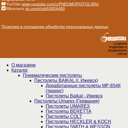
YouTube
www.youtube.com/c/PNEUMOPISTOLSRU
ВКонтакте
vk.com/club53004480
Политика в отношении обработки персональных данных
создание
поддержка и
продвижение
сайтов
О магазине
Каталог
Пнев­ма­ти­чес­кие пистолеты
Пистолеты BAIKAL (г. Ижевск)
Доработанные пистолеты МР-654К
(тюнинг)
Пистолеты Baikal - Ижевск
Пистолеты Umarex (Германия)
Пистолеты UMAREX
Пистолеты BERETTA
Пистолеты COLT
Пистолеты HECKLER & KOCH
Пистолеты SMITH & WESSON