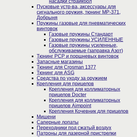
насадки страйкбол
Пусковые устр-ва, аксессуары для
сигнального оружия, тюнинг МР-371,
Добрыня
Пружины газовые для пневматических
винтовок
Газовые пружины Стандарт
Газовые пружины УСИЛЕННЫЕ
Газовые пружины усиленные,
обслуживаемые (заправка Азот)
Тюнинг PCP и поршневых винтовок
Запасные магазины
Тюнинг для Crosman 1377
Тюнинг для ASG
Средства по уходу за оружием
Крепления для прицелов
Крепления для коллиматорных
прицелов Docter
Крепления для коллиматорных
прицелов Aimpoint
Крепления Кочевник для прицелов
Мишени
Саперные лопаты
Переходники под сжатый воздух
Патроны для лазерной пристрелки