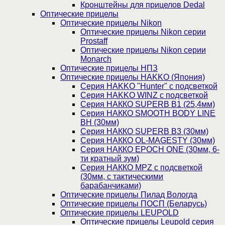
Кронштейны для прицелов Dedal
Оптические прицелы
Оптические прицелы Nikon
Оптические прицелы Nikon серии
Prostaff
Оптические прицелы Nikon серии
Monarch
Оптические прицелы НПЗ
Оптические прицелы HAKKO (Япония)
Cерия HAKKO "Hunter" с подсветкой
Серия НAKKO WINZ с подсветкой
Серия НАККО SUPERB B1 (25,4мм)
Серия НАККО SMOOTH BODY LINE
BH (30мм)
Серия НАККО SUPERB B3 (30мм)
Серия НАККО OL-MAGESTY (30мм)
Серия НАККО EPOCH ONE (30мм, 6-
ти кратный зум)
Серия НАККО MPZ с подсветкой
(30мм, c тактическими
барабанчиками)
Оптические прицелы Пилад Вологда
Оптические прицелы ПОСП (Беларусь)
Оптические прицелы LEUPOLD
Оптические прицелы Leupold серия