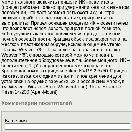
моментального включить прицел и ИК - осветитель
(прицел работает только при удержании кнопки в нажатом
положении, что дает возможность охотнику, быстро
включив прибор, сориентироваться, прицелиться и
выстрелить). Прицел оснащен мощным ИК – осветителем
что позволяет использовать прицел в полной темноте,
либо улучшить качество наблюдения при достаточной
ночной освещённости. Крышка объектива закреплена на
жестком пластиковом обруче, исключающем её утерю.
Планка Weaver 7/8” На корпусе располагается планка
Weaver 7/8”, с помощью которой можно установить
дополнительное оборудование, в т.ч. более мощного, ИК –
осветителя, ЛЦУ, направленного микрофона и пр.
Крепления ночного прицела Yukon NVRS 2,5x50. Прицел
изготавливается с одним из пяти типов креплений для
установки на оружие зарубежных и российских марок, в
т.ч. Weaver (Weaver-Auto, Weaver-Long), Лось, Боковое,
Prism 14/200 (Apel-Mount).
Комментарии посетителей
Ваше имя: