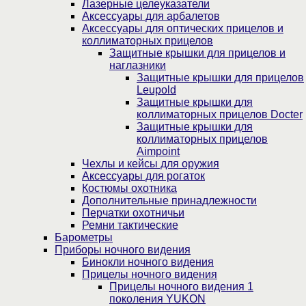
Лазерные целеуказатели
Аксессуары для арбалетов
Аксессуары для оптических прицелов и
коллиматорных прицелов
Защитные крышки для прицелов и
наглазники
Защитные крышки для прицелов
Leupold
Защитные крышки для
коллиматорных прицелов Docter
Защитные крышки для
коллиматорных прицелов
Aimpoint
Чехлы и кейсы для оружия
Аксессуары для рогаток
Костюмы охотника
Дополнительные принадлежности
Перчатки охотничьи
Ремни тактические
Барометры
Приборы ночного видения
Бинокли ночного видения
Прицелы ночного видения
Прицелы ночного видения 1
поколения YUKON