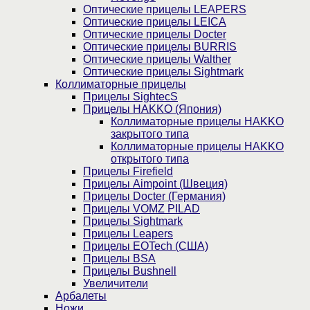
Оптические прицелы LEAPERS
Оптические прицелы LEICA
Оптические прицелы Docter
Оптические прицелы BURRIS
Оптические прицелы Walther
Оптические прицелы Sightmark
Коллиматорные прицелы
Прицелы SightecS
Прицелы HAKKO (Япония)
Коллиматорные прицелы HAKKO
закрытого типа
Коллиматорные прицелы HAKKO
открытого типа
Прицелы Firefield
Прицелы Aimpoint (Швеция)
Прицелы Docter (Германия)
Прицелы VOMZ PILAD
Прицелы Sightmark
Прицелы Leapers
Прицелы EOTech (США)
Прицелы BSA
Прицелы Bushnell
Увеличители
Арбалеты
Ножи