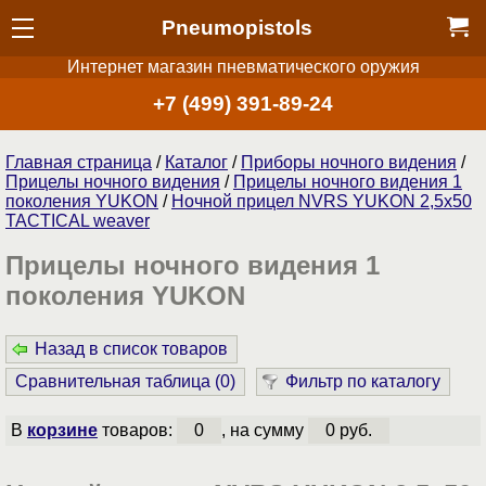
Pneumopistols
Интернет магазин пневматического оружия
+7 (499) 391-89-24
Главная страница
/
Каталог
/
Приборы ночного видения
/
Прицелы ночного видения
/
Прицелы ночного видения 1
поколения YUKON
/
Ночной прицел NVRS YUKON 2,5х50
TACTICAL weaver
Прицелы ночного видения 1
поколения YUKON
Назад в список товаров
Сравнительная таблица (
0
)
Фильтр по каталогу
В
корзине
товаров:
0
, на сумму
0 руб.