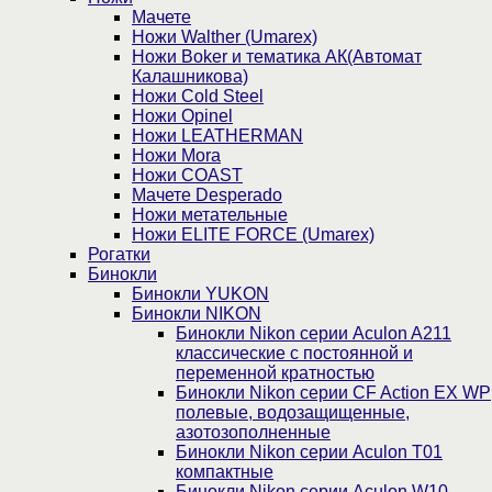
Мачете
Ножи Walther (Umarex)
Ножи Boker и тематика АК(Автомат
Калашникова)
Ножи Cold Steel
Ножи Opinel
Ножи LEATHERMAN
Ножи Mora
Ножи COAST
Мачете Desperado
Ножи метательные
Ножи ELITE FORCE (Umarex)
Рогатки
Бинокли
Бинокли YUKON
Бинокли NIKON
Бинокли Nikon серии Aculon A211
классические с постоянной и
переменной кратностью
Бинокли Nikon серии СF Action EX WP
полевые, водозащищенные,
азотозополненные
Бинокли Nikon серии Aculon T01
компактные
Бинокли Nikon серии Aculon W10