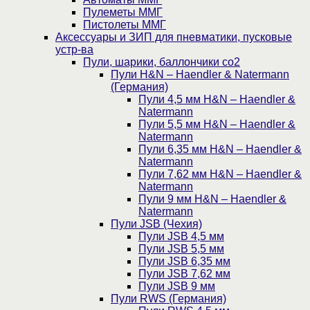
Пулеметы ММГ
Пистолеты ММГ
Аксессуары и ЗИП для пневматики, пусковые
устр-ва
Пули, шарики, баллончики со2
Пули H&N – Haendler & Natermann
(Германия)
Пули 4,5 мм H&N – Haendler &
Natermann
Пули 5,5 мм H&N – Haendler &
Natermann
Пули 6,35 мм H&N – Haendler &
Natermann
Пули 7,62 мм H&N – Haendler &
Natermann
Пули 9 мм H&N – Haendler &
Natermann
Пули JSB (Чехия)
Пули JSB 4,5 мм
Пули JSB 5,5 мм
Пули JSB 6,35 мм
Пули JSB 7,62 мм
Пули JSB 9 мм
Пули RWS (Германия)