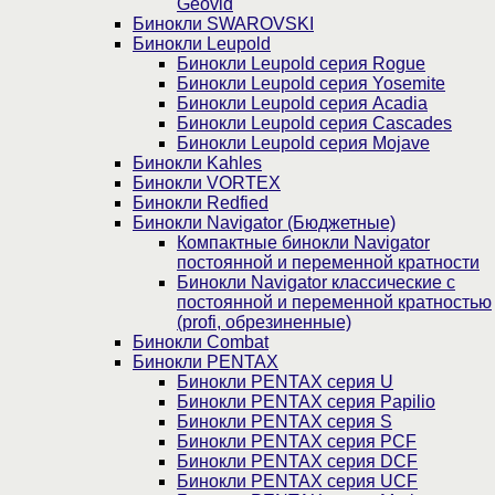
Geovid
Бинокли SWAROVSKI
Бинокли Leupold
Бинокли Leupold серия Rogue
Бинокли Leupold серия Yosemite
Бинокли Leupold серия Acadia
Бинокли Leupold серия Cascades
Бинокли Leupold серия Mojave
Бинокли Kahles
Бинокли VORTEX
Бинокли Redfied
Бинокли Navigator (Бюджетные)
Компактные бинокли Navigator
постоянной и переменной кратности
Бинокли Navigator классические с
постоянной и переменной кратностью
(profi, обрезиненные)
Бинокли Combat
Бинокли PENTAX
Бинокли PENTAX серия U
Бинокли PENTAX серия Papilio
Бинокли PENTAX серия S
Бинокли PENTAX серия PCF
Бинокли PENTAX серия DCF
Бинокли PENTAX серия UCF