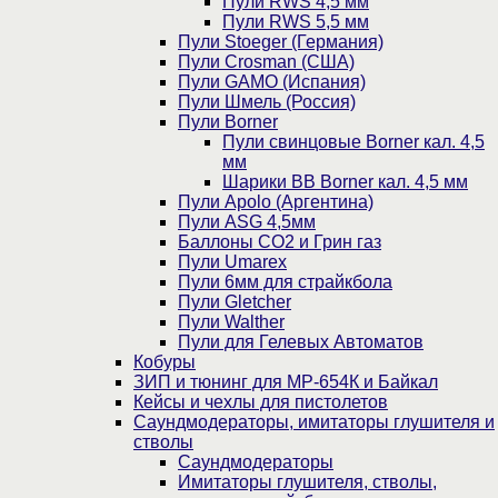
Пули RWS 4,5 мм
Пули RWS 5,5 мм
Пули Stoeger (Германия)
Пули Crosman (США)
Пули GAMO (Испания)
Пули Шмель (Россия)
Пули Borner
Пули свинцовые Borner кал. 4,5
мм
Шарики BB Borner кал. 4,5 мм
Пули Apolo (Аргентина)
Пули ASG 4,5мм
Баллоны CO2 и Грин газ
Пули Umarex
Пули 6мм для страйкбола
Пули Gletcher
Пули Walther
Пули для Гелевых Автоматов
Кобуры
ЗИП и тюнинг для МР-654К и Байкал
Кейсы и чехлы для пистолетов
Саундмодераторы, имитаторы глушителя и
стволы
Саундмодераторы
Имитаторы глушителя, стволы,