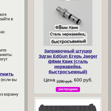
логе
зайти в
вас
мите
Заправочный штуцер
анкеты.
Эдган EdGun Егерь Jaeger
огут
ф8мм Квик (сталь
нержавейка,
быстросъемный)
лнить
Цена
600 руб.
 (если вы
2290 руб.
распродажа
ез корзину