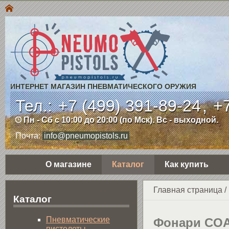
ИНТЕРНЕТ МАГАЗИН ПНЕВМАТИЧЕСКОГО ОРУЖИЯ
Тел.:
+7 (499) 391-89-24
,
+7
Пн - Сб с 10:00 до 20:00 (по Мск). Вс - выходной.
Почта:
info@pneumopistols.ru
О магазине
Каталог
Как купить
Главная страница
/
Каталог
Пнев­ма­ти­чес­кие
Фонари CO
пистолеты