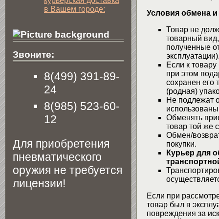
курьерская доставка
в Вашем городе:
Условия обмена и
Товар не долж
товарный вид,
полученные от
Звоните:
эксплуатации)
Если к товару
при этом пода
8(499) 391-89-
сохранен его 
24
(родная) упако
Не подлежат о
8(985) 523-60-
использованы
12
Обменять при
товар той же 
Обмен/возвра
Для приобретения
покупки.
Курьер для о
пневматического
транспортной
оружия не требуется
Транспортиров
осуществляетс
лицензии!
Если при рассмотре
товар был в эксплу
повреждения за ис