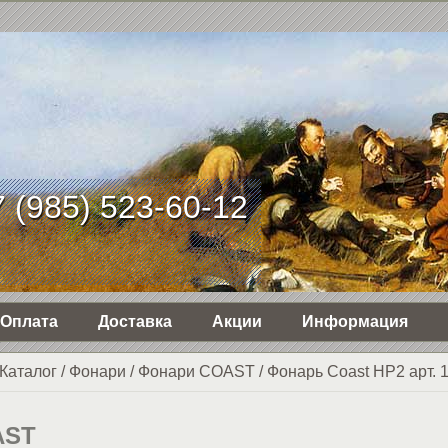
 (985) 523-60-12
Оплата
Доставка
Акции
Информация
Каталог
/
Фонари
/
Фонари COAST
/
Фонарь Coast HP2 арт. 
AST