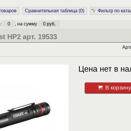
 товаров
Сравнительная таблица (
0
)
Фильтр по ката
в:
0
, на сумму
0 руб.
t HP2 арт. 19533
Арт
Цена нет в на
В корзин