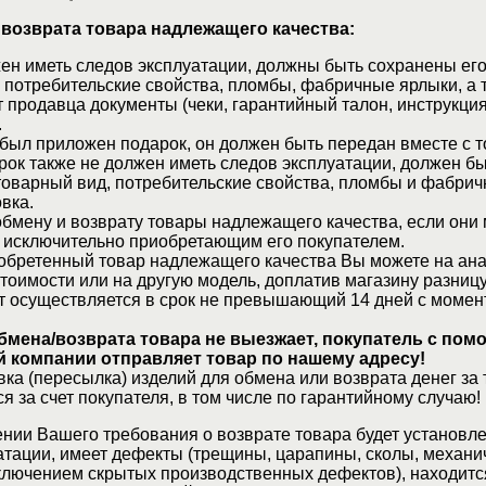
 возврата товара надлежащего качества:
ен иметь следов эксплуатации, должны быть сохранены его
 потребительские свойства, пломбы, фабричные ярлыки, а 
 продавца документы (чеки, гарантийный талон, инструкция
.
 был приложен подарок, он должен быть передан вместе с 
рок также не должен иметь следов эксплуатации, должен б
товарный вид, потребительские свойства, пломбы и фабрич
вка.
бмену и возврату товары надлежащего качества, если они 
 исключительно приобретающим его покупателем.
обретенный товар надлежащего качества Вы можете на ан
стоимости или на другую модель, доплатив магазину разницу
т осуществляется в срок не превышающий 14 дней с момен
бмена/возврата товара не выезжает, покупатель с по
 компании отправляет товар по нашему адресу!
ка (пересылка) изделий для обмена или возврата денег за 
я за счет покупателя, в том числе по гарантийному случаю!
нии Вашего требования о возврате товара будет установле
атации, имеет дефекты (трещины, царапины, сколы, механи
ключением скрытых производственных дефектов), находитс