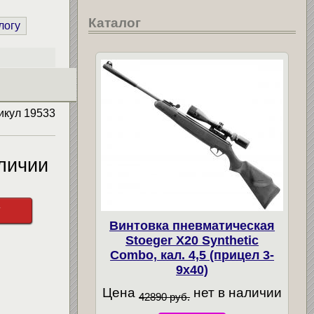
Каталог
логу
икул
19533
личии
у
Винтовка пневматическая
Stoeger X20 Synthetic
Combo, кал. 4,5 (прицел 3-
9х40)
Цена
нет в наличии
42890 руб.