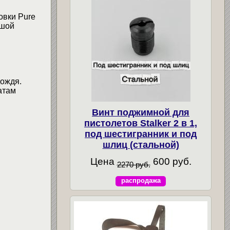
овки Pure
ьшой
дождя.
атам
Винт поджимной для
пистолетов Stalker 2 в 1,
под шестигранник и под
шлиц (стальной)
Цена
600 руб.
2270 руб.
распродажа