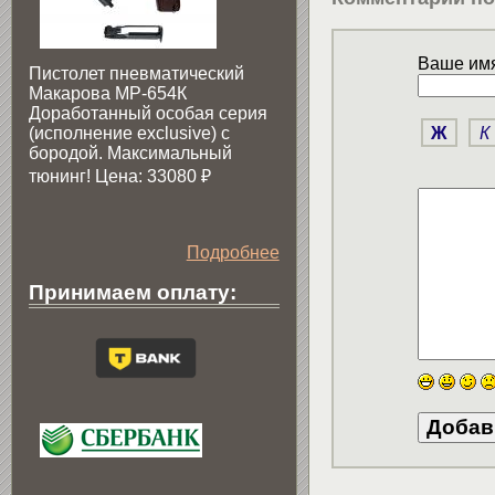
Ваше имя
Пистолет пневматический
Макарова МР-654К
Доработанный особая серия
Ж
К
(исполнение exclusive) c
бородой. Максимальный
тюнинг! Цена: 33080
₽
Подробнее
Принимаем оплату: