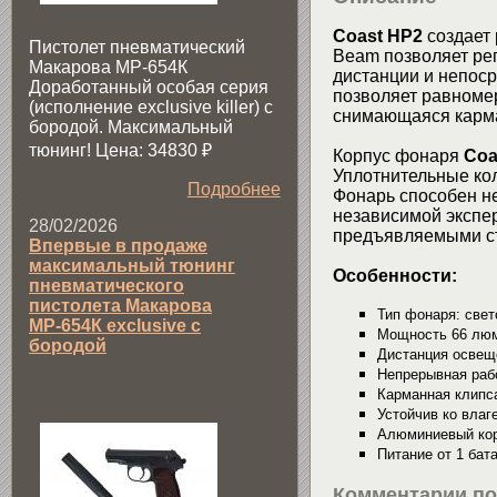
Coast НР2
создает 
Пистолет пневматический
Beam позволяет ре
Макарова МР-654К
дистанции и непос
Доработанный особая серия
позволяет равномер
(исполнение exclusive killer) с
снимающаяся карма
бородой. Максимальный
тюнинг! Цена: 34830
₽
Корпус фонаря
Coa
Уплотнительные ко
Подробнее
Фонарь способен не
независимой экспе
28/02/2026
предъявляемыми ст
Впервые в продаже
максимальный тюнинг
Особенности:
пневматического
пистолета Макарова
Тип фонаря: све
МР-654К exclusive с
Мощность 66 лю
бородой
Дистанция освещ
Непрерывная рабо
Карманная клипс
Устойчив ко влаге
Алюминиевый кор
Питание от 1 бат
Комментарии по