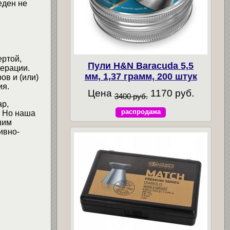
еден не
ертой,
Пули H&N Baracuda 5,5
ерации.
мм, 1,37 грамм, 200 штук
ов и (или)
ия.
Цена
1170 руб.
3400 руб.
ар,
распродажа
. Но наша
шим
ивно-