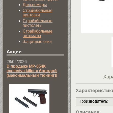
Дальномеры
Страйкбольные
винтовки
Страйкбольные
пистолеты
Страйкбольные
автоматы
Защитные очки
Акции
28/02/2026
В продаже МР-654К
exclusive killer с бородой
(максимальный тюнинг)!
Хар
Характеристик
Производитель
:
Описание