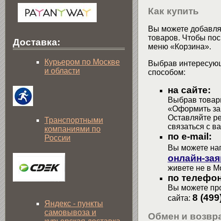
Как купить
Вы можете добавлят
товаров. Чтобы пос
Доставка:
меню «Корзина».
Курьером по Москве
Выбрав интересующ
и области
способом:
на сайте:
Выбрав товары
«Оформить зак
Оставляйте р
Транспортными
связаться с в
компаниями по
по e-mail:
России
Вы можете на
онлайн-зая
живете не в М
по телефон
Вы можете про
8 (499
сайта:
Яндекс - пункты
самовывоза и
Обмен и возвра