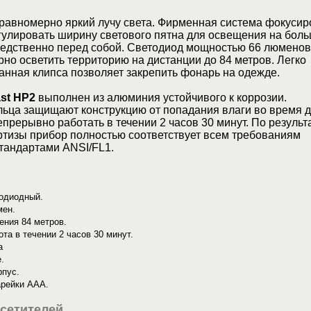
равномерно яркий лучу света. Фирменная система фокусир
гулировать ширину светового пятна для освещения на бол
редственно перед собой. Светодиод мощностью 66 люменов
но осветить территорию на дистанции до 84 метров. Легко
нная клипса позволяет закрепить фонарь на одежде.
st НР2
выполнен из алюминия устойчивого к коррозии.
льца защищают конструкцию от попадания влаги во время 
прерывно работать в течении 2 часов 30 минут. По результ
ртизы прибор полностью соответствует всем требованиям
андартами ANSI/FL1.
тодиодный.
мен.
ения 84 метров.
та в течении 2 часов 30 минут.
а
.
пус.
арейки ААА.
сетителей