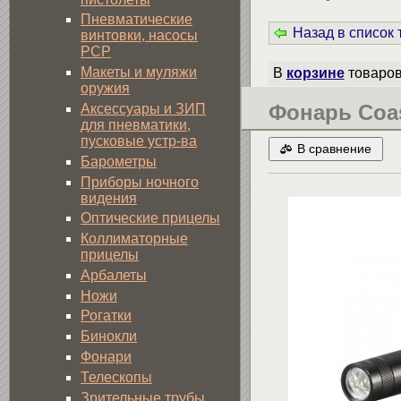
Пневматические
Назад в список
винтовки, насосы
PCP
Макеты и муляжи
В
корзине
товаро
оружия
Фонарь Coas
Аксессуары и ЗИП
для пневматики,
пусковые устр-ва
В сравнение
Барометры
Приборы ночного
видения
Оптические прицелы
Коллиматорные
прицелы
Арбалеты
Ножи
Рогатки
Бинокли
Фонари
Телескопы
Зрительные трубы