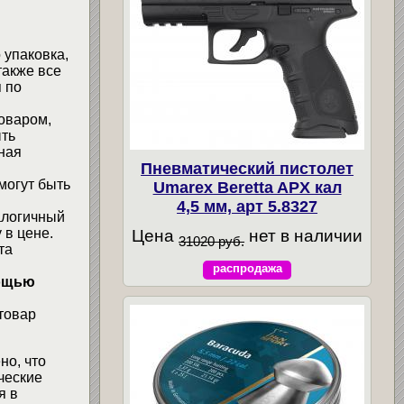
 упаковка,
также все
 по
товаром,
ыть
ная
Пневматический пистолет
могут быть
Umarex Beretta APX кал
4,5 мм, арт 5.8327
алогичный
 в цене.
Цена
нет в наличии
31020 руб.
та
распродажа
мощью
товар
но, что
ческие
я в