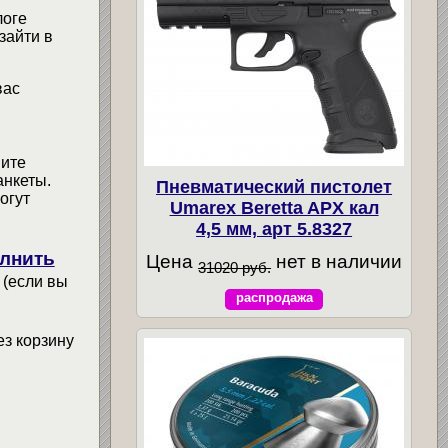
логе
зайти в
вас
мите
анкеты.
Пневматический пистолет
огут
Umarex Beretta APX кал
4,5 мм, арт 5.8327
лнить
Цена
нет в наличии
31020 руб.
 (если вы
распродажа
ез корзину