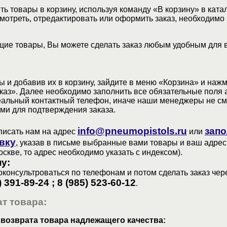
ь товары в корзину, используя команду «В корзину» в ката
мотреть, отредактировать или оформить заказ, необходимо 
ие товары, Вы можете сделать заказ любым удобным для 
 и добавив их в корзину, зайдите в меню «Корзина» и наж
аз». Далее необходимо заполнить все обязательные поля 
еальный контактный телефон, иначе наши менеджеры не см
ами для подтверждения заказа.
info@pneumopistols.ru
запо
писать нам на адрес
или
вку
, указав в письме выбранные вами товары и ваш адрес
оскве, то адрес необходимо указать с индексом).
у:
консультроваться по телефонам и потом сделать заказ чер
) 391-89-24 ; 8 (985) 523-60-12
.
т товара:
 возврата товара надлежащего качества: