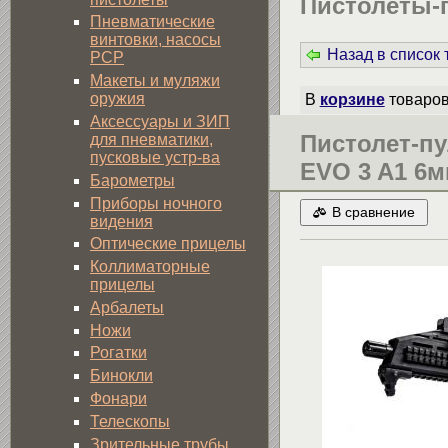
Пистолеты-
Пневматические
винтовки, насосы
Назад в список
PCP
Макеты и муляжи
оружия
В
корзине
товаро
Аксессуары и ЗИП
Пистолет-п
для пневматики,
пусковые устр-ва
EVO 3 A1 6м
Барометры
Приборы ночного
В сравнение
видения
Оптические прицелы
Коллиматорные
прицелы
Арбалеты
Ножи
Рогатки
Бинокли
Фонари
Телескопы
Зрительные трубы