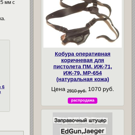
25 мм с
ка.
Кобура оперативная
коричневая для
пистолета ПМ, ИЖ-71,
ИЖ-79, МР-654
(натуральная кожа)
 6
Цена
1070 руб.
2910 руб.
р
распродажа