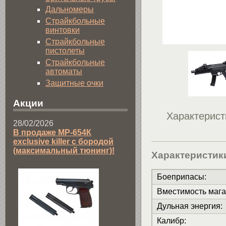
Дальномеры
Страйкбольные
винтовки
Страйкбольные
пистолеты
Страйкбольные
автоматы
Защитные очки
Акции
Характерист
28/02/2026
В продаже МР-654К
exclusive killer с бородой
(максимальный тюнинг)!
Характеристик
Боеприпасы
:
Вместимость мага
Дульная энергия
:
Калибр
: