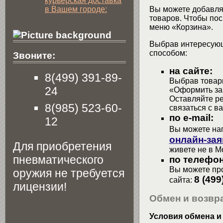
курьерская доставка
в Вашем городе:
Вы можете добавлят
товаров. Чтобы пос
меню «Корзина».
Выбрав интересующ
способом:
Звоните:
на сайте:
8(499) 391-89-
Выбрав товары
24
«Оформить зак
Оставляйте р
8(985) 523-60-
связаться с в
по e-mail:
12
Вы можете на
онлайн-зая
Для приобретения
живете не в М
пневматического
по телефон
Вы можете про
оружия не требуется
8 (499
сайта:
лицензии!
Обмен и возвра
Условия обмена и