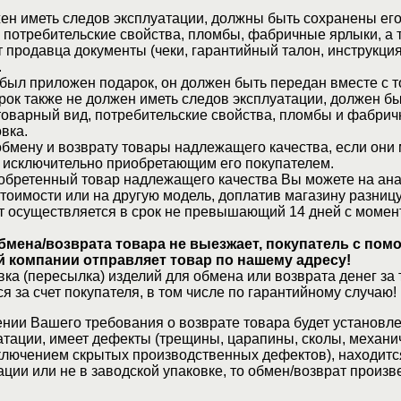
ен иметь следов эксплуатации, должны быть сохранены его
 потребительские свойства, пломбы, фабричные ярлыки, а 
 продавца документы (чеки, гарантийный талон, инструкция
.
 был приложен подарок, он должен быть передан вместе с 
рок также не должен иметь следов эксплуатации, должен б
товарный вид, потребительские свойства, пломбы и фабрич
вка.
бмену и возврату товары надлежащего качества, если они 
 исключительно приобретающим его покупателем.
обретенный товар надлежащего качества Вы можете на ан
стоимости или на другую модель, доплатив магазину разницу
т осуществляется в срок не превышающий 14 дней с момен
бмена/возврата товара не выезжает, покупатель с по
 компании отправляет товар по нашему адресу!
ка (пересылка) изделий для обмена или возврата денег за 
я за счет покупателя, в том числе по гарантийному случаю!
нии Вашего требования о возврате товара будет установле
атации, имеет дефекты (трещины, царапины, сколы, механи
ключением скрытых производственных дефектов), находитс
ции или не в заводской упаковке, то обмен/возврат произв