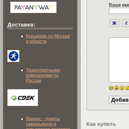
Ваше имя
Ж
К
Доставка:
Курьером по Москве
и области
Транспортными
компаниями по
России
Яндекс - пункты
Как купить
самовывоза и