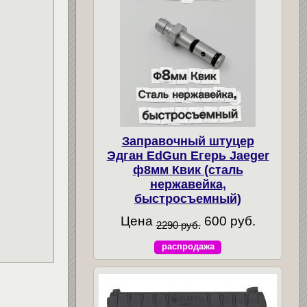
Заправочный штуцер
Эдган EdGun Егерь Jaeger
ф8мм Квик (сталь
нержавейка,
быстросъемный)
Цена
600 руб.
2290 руб.
распродажа