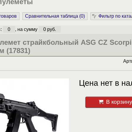
пулеметы
 товаров
Сравнительная таблица (
0
)
Фильтр по ката
в:
0
, на сумму
0 руб.
улемет страйкбольный ASG CZ Scorp
м (17831)
Арт
Цена нет в на
В корзин