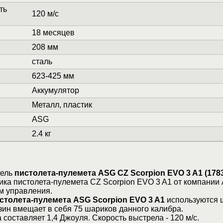
ть
120 м/с
18 месяцев
208 мм
сталь
623-425 мм
Аккумулятор
Металл, пластик
ASG
2.4 кг
дель
пистолета-пулемета ASG CZ Scorpion EVO 3 A1 (178
ка пистолета-пулемета CZ Scorpion EVO 3 A1 от компании
м управления.
столета-пулемета ASG Scorpion EVO 3 A1
используются 
зин вмещает в себя 75 шариков данного калибра.
составляет 1,4 Джоуля. Скорость выстрела - 120 м/с.