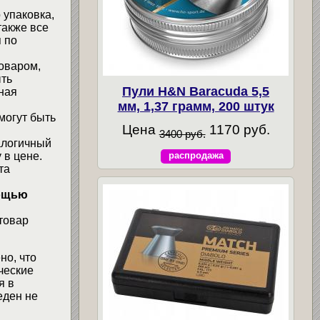
 упаковка,
также все
 по
товаром,
ыть
Пули H&N Baracuda 5,5
ная
мм, 1,37 грамм, 200 штук
могут быть
Цена
1170 руб.
3400 руб.
алогичный
 в цене.
распродажа
та
мощью
товар
но, что
ческие
я в
еден не