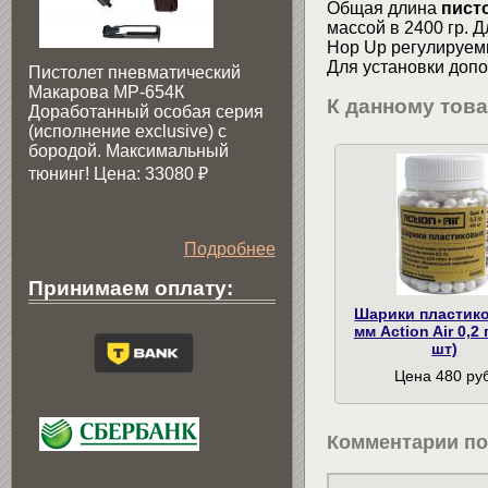
Общая длина
пист
массой в 2400 гр. Д
Hop Up регулируем
Для установки доп
Пистолет пневматический
Макарова МР-654К
К данному тов
Доработанный особая серия
(исполнение exclusive) c
бородой. Максимальный
тюнинг! Цена: 33080
₽
Подробнее
Принимаем оплату:
Шарики пластик
мм Action Air 0,2 
шт)
Цена 480 руб
Комментарии по