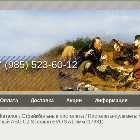
 (985) 523-60-12
Оплата
Доставка
Акции
Информация
Каталог
/
Страйкбольные пистолеты
/
Пистолеты-пулеметы
ьный ASG CZ Scorpion EVO 3 A1 6мм (17831)