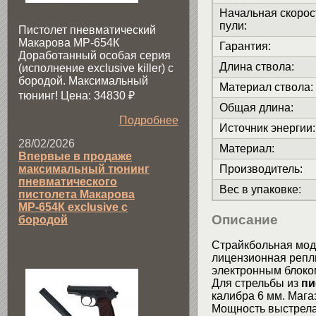
Начальная скорос
пули
:
Пистолет пневматический
Макарова МР-654К
Гарантия
:
Доработанный особая серия
Длина ствола
:
(исполнение exclusive killer) с
бородой. Максимальный
Материал ствола
:
тюнинг! Цена: 34830
₽
Общая длина
:
Подробнее
Источник энергии
:
28/02/2026
Материал
:
Впервые в продаже
максимальный тюнинг
Производитель
:
пневматического
Вес в упаковке
:
пистолета Макарова
МР-654К exclusive с
Описание
бородой
Страйкбольная мо
лицензионная репли
электронным блоко
Для стрельбы из
пи
калибра 6 мм. Мага
Мощность выстрела 