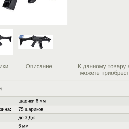
ики
Описание
К данному товару 
можете приобрес
и
шарики 6 мм
зина
:
75 шариков
до 3 Дж
6 мм