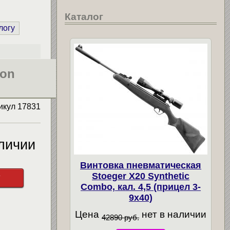
Каталог
логу
ion
икул
17831
личии
Винтовка пневматическая
Stoeger X20 Synthetic
у
Combo, кал. 4,5 (прицел 3-
9х40)
Цена
нет в наличии
42890 руб.