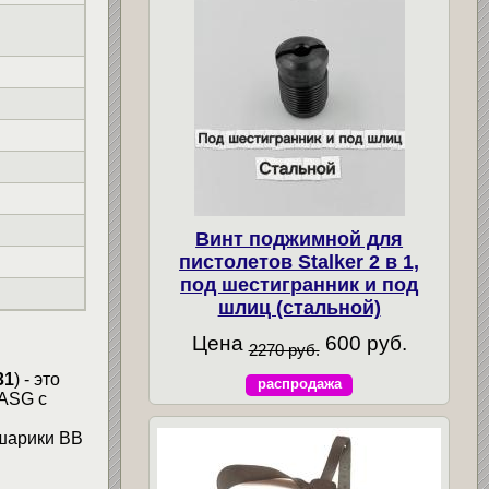
Винт поджимной для
пистолетов Stalker 2 в 1,
под шестигранник и под
шлиц (стальной)
Цена
600 руб.
2270 руб.
31
) - это
распродажа
 ASG с
шарики ВВ