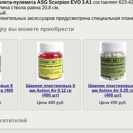
олета-пулемета ASG Scorpion EVO 3 A1
составляет 623-4
лина ствола равна 20,8 см.
ый.
олнительных аксессуаров предусмотрена специальная план
ару вы можете приобрести
овые 6
Шарики пластиковые 6
Шарики пластиковые
гр (400
мм Action Air 0,12 гр
мм Action Air 0,25 г
(400 шт)
(400 шт)
.
Цена 480 руб.
Цена 490 руб.
сетителей