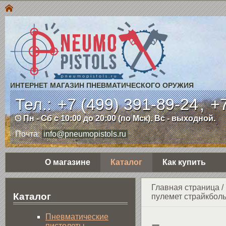
ИНТЕРНЕТ МАГАЗИН ПНЕВМАТИЧЕСКОГО ОРУЖИЯ
Тел.:
+7 (499) 391-89-24
,
+7
Пн - Сб с 10:00 до 20:00 (по Мск). Вс - выходной.
Почта:
info@pneumopistols.ru
О магазине
Каталог
Как купить
Главная страница
/
Каталог
пулемет страйкбол
Пнев­ма­ти­чес­кие
пистолеты