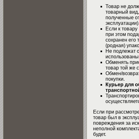
Товар не долж
товарный вид,
полученные от
эксплуатации)
Если к товару
при этом пода
сохранен его 
(родная) упако
Не подлежат о
использованы
Обменять при
товар той же 
Обмен/возвра
покупки.
Курьер для о
транспортной
Транспортиров
осуществляетс
Если при рассмотре
товар был в эксплу
повреждения за ис
неполной комплекта
будет.