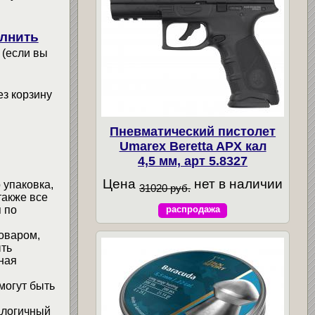
лнить
 (если вы
ез корзину
Пневматический пистолет
Umarex Beretta APX кал
4,5 мм, арт 5.8327
Цена
нет в наличии
 упаковка,
31020 руб.
также все
 по
распродажа
товаром,
ыть
ная
могут быть
алогичный