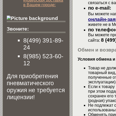
курьерская доставка
связаться с в
в Вашем городе:
по e-mail:
Вы можете на
онлайн-зая
живете не в М
Звоните:
по телефон
Вы можете про
8(499) 391-89-
8 (499
сайта:
24
Обмен и возвра
8(985) 523-60-
Условия обмена и
12
Товар не долж
товарный вид,
Для приобретения
полученные от
пневматического
эксплуатации)
Если к товару
оружия не требуется
при этом пода
лицензии!
сохранен его 
(родная) упако
Не подлежат о
использованы
Обменять при