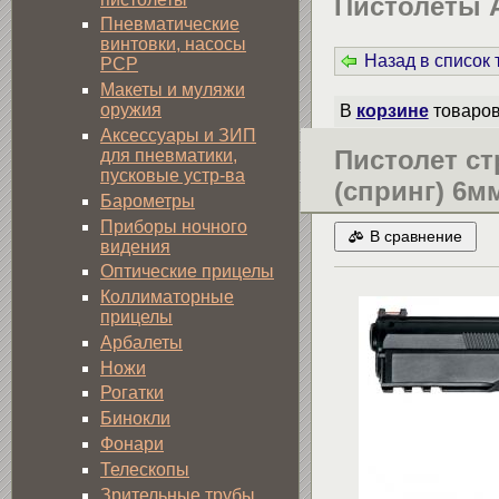
Пистолеты 
Пневматические
винтовки, насосы
Назад в список
PCP
Макеты и муляжи
оружия
В
корзине
товаро
Аксессуары и ЗИП
Пистолет с
для пневматики,
пусковые устр-ва
(спринг) 6мм
Барометры
Приборы ночного
В сравнение
видения
Оптические прицелы
Коллиматорные
прицелы
Арбалеты
Ножи
Рогатки
Бинокли
Фонари
Телескопы
Зрительные трубы