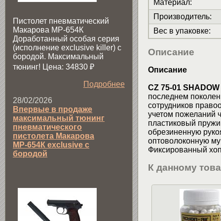
Материал
:
Производитель
:
Пистолет пневматический
Макарова МР-654К
Вес в упаковке
:
Доработанный особая серия
(исполнение exclusive killer) с
Описание
бородой. Максимальный
тюнинг! Цена: 34830
₽
Описание
Подробнее
CZ 75-01 SHADOW
последнем поколен
28/02/2026
сотрудников правоо
Впервые в продаже
учетом пожеланий 
максимальный тюнинг
пластиковый пружи
пневматического
обрезиненную рукоя
пистолета Макарова
оптоволоконную муш
МР-654К exclusive с
Фиксированный хоп
бородой
К данному тов