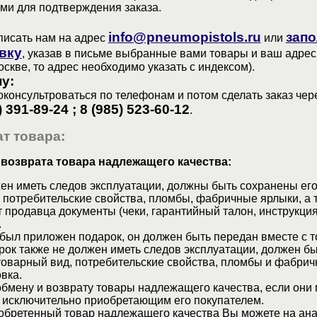
ами для подтверждения заказа.
info@pneumopistols.ru
запо
писать нам на адрес
или
вку
, указав в письме выбранные вами товары и ваш адрес
оскве, то адрес необходимо указать с индексом).
у:
консультроваться по телефонам и потом сделать заказ чер
) 391-89-24 ; 8 (985) 523-60-12
.
т товара:
 возврата товара надлежащего качества:
ен иметь следов эксплуатации, должны быть сохранены его
 потребительские свойства, пломбы, фабричные ярлыки, а 
 продавца документы (чеки, гарантийный талон, инструкция
.
 был приложен подарок, он должен быть передан вместе с 
рок также не должен иметь следов эксплуатации, должен б
товарный вид, потребительские свойства, пломбы и фабрич
вка.
бмену и возврату товары надлежащего качества, если они 
 исключительно приобретающим его покупателем.
обретенный товар надлежащего качества Вы можете на ан