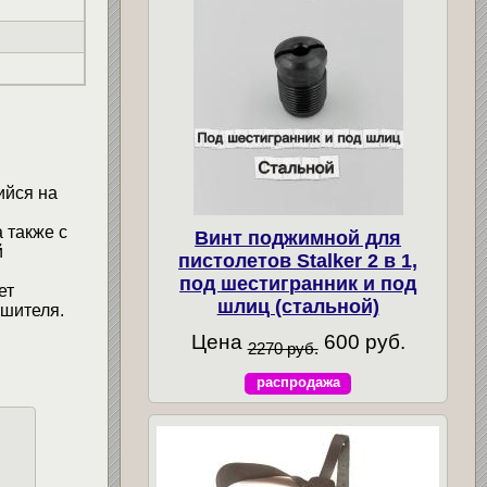
ийся на
 также с
Винт поджимной для
й
пистолетов Stalker 2 в 1,
под шестигранник и под
ет
шлиц (стальной)
ушителя.
Цена
600 руб.
2270 руб.
распродажа