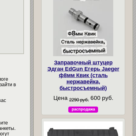
Заправочный штуцер
Эдган EdGun Егерь Jaeger
ф8мм Квик (сталь
логе
нержавейка,
зайти в
быстросъемный)
Цена
600 руб.
2290 руб.
вас
распродажа
мите
анкеты.
огут