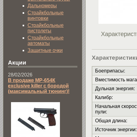
Дальномеры
Страйкбольные
винтовки
Страйкбольные
пистолеты
Характерист
Страйкбольные
автоматы
Защитные очки
Характеристик
Акции
Боеприпасы
:
28/02/2026
Вместимость мага
В продаже МР-654К
exclusive killer с бородой
Дульная энергия
:
(максимальный тюнинг)!
Калибр
:
Начальная скорос
пули
:
Общая длина
:
Источник энергии
: