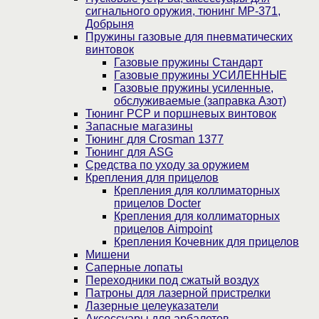
сигнального оружия, тюнинг МР-371,
Добрыня
Пружины газовые для пневматических
винтовок
Газовые пружины Стандарт
Газовые пружины УСИЛЕННЫЕ
Газовые пружины усиленные,
обслуживаемые (заправка Азот)
Тюнинг PCP и поршневых винтовок
Запасные магазины
Тюнинг для Crosman 1377
Тюнинг для ASG
Средства по уходу за оружием
Крепления для прицелов
Крепления для коллиматорных
прицелов Docter
Крепления для коллиматорных
прицелов Aimpoint
Крепления Кочевник для прицелов
Мишени
Саперные лопаты
Переходники под сжатый воздух
Патроны для лазерной пристрелки
Лазерные целеуказатели
Аксессуары для арбалетов