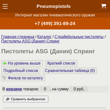
Pneumopistols
Интернет магазин пневматического оружия
+7 (499) 391-89-24
Главная страница
/
Каталог
/
Страйкбольные пистолеты
/
Пистолеты ASG (Дания) Спринг
Пистолеты ASG (Дания) Спринг
На уровень выше
Краткий список
Подробный список
Сравнительная таблица (
0
)
Фильтр по каталогу
В
корзине
товаров:
0
, на сумму
0 руб.
Сравнить выбранное