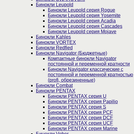
Бинокли Leupold
Бинокли Leupold серия Rogue
Бинокли Leupold серия Yosemite
Бинокли Leupold серия Acadia
Бинокли Leupold серия Cascades
Бинокли Leupold серия Mojave
Бинокли Kahles
Бинокли VORTEX
Бинокли Redfied
Бинокли Navigator (Бюджетные)
Компактные бинокли Navigator
постоянной и переменной кратности
Бинокли Navigator классические с
постоянной и переменной кратностью
(profi, обрезиненные)
Бинокли Combat
Бинокли PENTAX
Бинокли PENTAX серия U
Бинокли PENTAX серия Papilio
Бинокли PENTAX серия S
Бинокли PENTAX серия PCF
Бинокли PENTAX серия DCF
Бинокли PENTAX серия UCF
Бинокли PENTAX серия Marine
Бинокли Veber