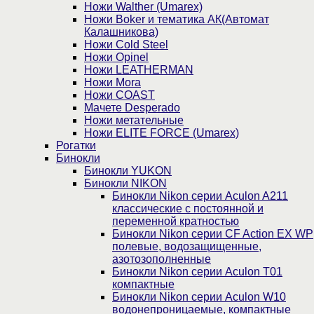
Ножи Walther (Umarex)
Ножи Boker и тематика АК(Автомат
Калашникова)
Ножи Cold Steel
Ножи Opinel
Ножи LEATHERMAN
Ножи Mora
Ножи COAST
Мачете Desperado
Ножи метательные
Ножи ELITE FORCE (Umarex)
Рогатки
Бинокли
Бинокли YUKON
Бинокли NIKON
Бинокли Nikon серии Aculon A211
классические с постоянной и
переменной кратностью
Бинокли Nikon серии СF Action EX WP
полевые, водозащищенные,
азотозополненные
Бинокли Nikon серии Aculon T01
компактные
Бинокли Nikon серии Aculon W10
водонепроницаемые, компактные