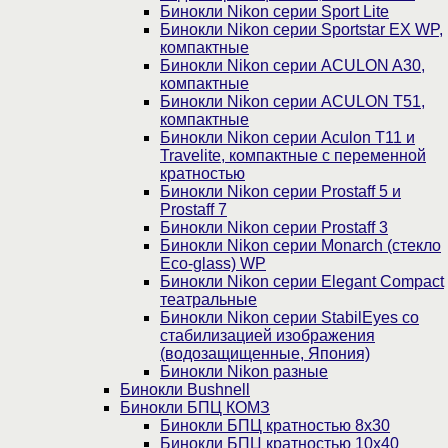
Бинокли Nikon серии Sport Lite
Бинокли Nikon серии Sportstar EX WP,
компактные
Бинокли Nikon серии ACULON A30,
компактные
Бинокли Nikon серии ACULON Т51,
компактные
Бинокли Nikon серии Aculon T11 и
Travelite, компактные с переменной
кратностью
Бинокли Nikon серии Prostaff 5 и
Prostaff 7
Бинокли Nikon серии Prostaff 3
Бинокли Nikon серии Monarch (стекло
Eco-glass) WP
Бинокли Nikon серии Elegant Compact
театральные
Бинокли Nikon серии StabilEyes со
стабилизацией изображения
(водозащищенные, Япония)
Бинокли Nikon разные
Бинокли Bushnell
Бинокли БПЦ КОМЗ
Бинокли БПЦ кратностью 8х30
Бинокли БПЦ кратностью 10х40