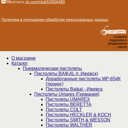
ВКонтакте
vk.com/club53004480
Политика в отношении обработки персональных данных
создание
поддержка и
продвижение
сайтов
О магазине
Каталог
Пнев­ма­ти­чес­кие пистолеты
Пистолеты BAIKAL (г. Ижевск)
Доработанные пистолеты МР-654К
(тюнинг)
Пистолеты Baikal - Ижевск
Пистолеты Umarex (Германия)
Пистолеты UMAREX
Пистолеты BERETTA
Пистолеты COLT
Пистолеты HECKLER & KOCH
Пистолеты SMITH & WESSON
Пистолеты WALTHER