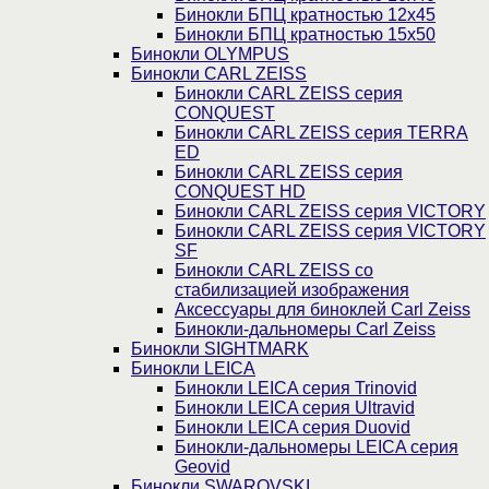
Бинокли БПЦ кратностью 12х45
Бинокли БПЦ кратностью 15х50
Бинокли OLYMPUS
Бинокли CARL ZEISS
Бинокли CARL ZEISS серия
CONQUEST
Бинокли CARL ZEISS серия TERRA
ED
Бинокли CARL ZEISS серия
CONQUEST HD
Бинокли CARL ZEISS серия VICTORY
Бинокли CARL ZEISS серия VICTORY
SF
Бинокли CARL ZEISS со
стабилизацией изображения
Аксессуары для биноклей Carl Zeiss
Бинокли-дальномеры Carl Zeiss
Бинокли SIGHTMARK
Бинокли LEICA
Бинокли LEICA серия Trinovid
Бинокли LEICA серия Ultravid
Бинокли LEICA серия Duovid
Бинокли-дальномеры LEICA серия
Geovid
Бинокли SWAROVSKI