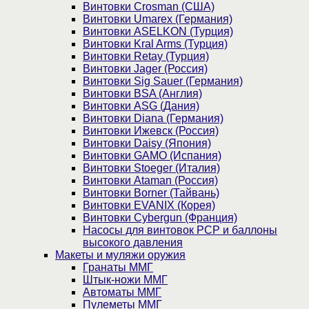
Винтовки Crosman (США)
Винтовки Umarex (Германия)
Винтовки ASELKON (Турция)
Винтовки Kral Arms (Турция)
Винтовки Retay (Турция)
Винтовки Jager (Россия)
Винтовки Sig Sauer (Германия)
Винтовки BSA (Англия)
Винтовки ASG (Дания)
Винтовки Diana (Германия)
Винтовки Ижевск (Россия)
Винтовки Daisy (Япония)
Винтовки GAMO (Испания)
Винтовки Stoeger (Италия)
Винтовки Ataman (Россия)
Винтовки Borner (Тайвань)
Винтовки EVANIX (Корея)
Винтовки Cybergun (Франция)
Насосы для винтовок PCP и баллоны
высокого давления
Макеты и муляжи оружия
Гранаты ММГ
Штык-ножи ММГ
Автоматы ММГ
Пулеметы ММГ