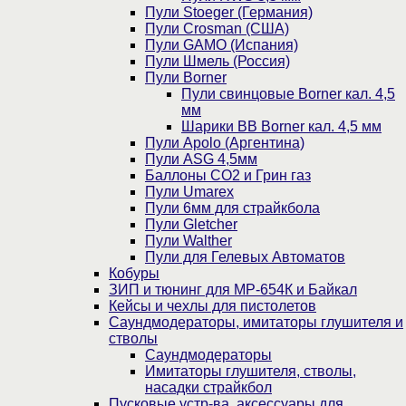
Пули Stoeger (Германия)
Пули Crosman (США)
Пули GAMO (Испания)
Пули Шмель (Россия)
Пули Borner
Пули свинцовые Borner кал. 4,5
мм
Шарики BB Borner кал. 4,5 мм
Пули Apolo (Аргентина)
Пули ASG 4,5мм
Баллоны CO2 и Грин газ
Пули Umarex
Пули 6мм для страйкбола
Пули Gletcher
Пули Walther
Пули для Гелевых Автоматов
Кобуры
ЗИП и тюнинг для МР-654К и Байкал
Кейсы и чехлы для пистолетов
Саундмодераторы, имитаторы глушителя и
стволы
Саундмодераторы
Имитаторы глушителя, стволы,
насадки страйкбол
Пусковые устр-ва, аксессуары для