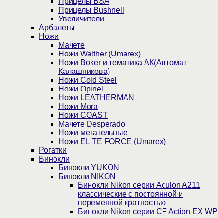
Прицелы BSA
Прицелы Bushnell
Увеличители
Арбалеты
Ножи
Мачете
Ножи Walther (Umarex)
Ножи Boker и тематика АК(Автомат
Калашникова)
Ножи Cold Steel
Ножи Opinel
Ножи LEATHERMAN
Ножи Mora
Ножи COAST
Мачете Desperado
Ножи метательные
Ножи ELITE FORCE (Umarex)
Рогатки
Бинокли
Бинокли YUKON
Бинокли NIKON
Бинокли Nikon серии Aculon A211
классические с постоянной и
переменной кратностью
Бинокли Nikon серии СF Action EX WP