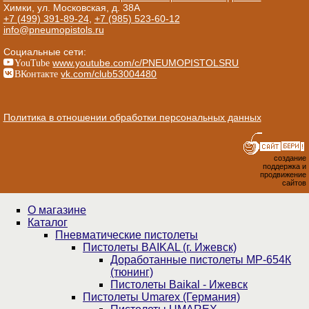
Химки, ул. Московская, д. 38А
+7 (499) 391-89-24
,
+7 (985) 523-60-12
info@pneumopistols.ru
Социальные сети:
YouTube
www.youtube.com/c/PNEUMOPISTOLSRU
ВКонтакте
vk.com/club53004480
Политика в отношении обработки персональных данных
создание
поддержка и
продвижение
сайтов
О магазине
Каталог
Пнев­ма­ти­чес­кие пистолеты
Пистолеты BAIKAL (г. Ижевск)
Доработанные пистолеты МР-654К
(тюнинг)
Пистолеты Baikal - Ижевск
Пистолеты Umarex (Германия)