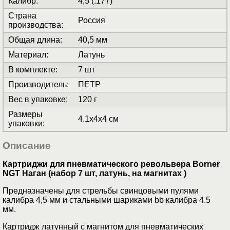
Калибр
:
4,5 (.177)
Страна
Россия
производства
:
Общая длина
:
40,5 мм
Материал
:
Латунь
В комплекте
:
7 шт
Производитель
:
ПЕТР
Вес в упаковке
:
120 г
Размеры
4.1x4x4 см
упаковки
:
Описание
Картриджи для пневматического револьвера Borner
NGT Наган (набор 7 шт, латунь, на магнитах )
Предназначены для стрельбы свинцовыми пулями
калибра 4,5 мм и стальными шариками bb калибра 4.5
мм.
Картридж латунный с магнитом для пневматических