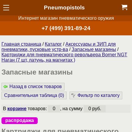
Pneumopistols
Интернет магазин пневматического оружия
+7 (499) 391-89-24
Главная страница
/
Каталог
/
Аксессуары и ЗИП для
пневматики, пусковые устр-ва
/
Запасные магазины
/
Картриджи для пневматического револьвера Borner NGT
Наган (7 шт, латунь, на магнитах )
Запасные магазины
Назад в список товаров
Сравнительная таблица (
0
)
Фильтр по каталогу
В
корзине
товаров:
0
, на сумму
0 руб.
распродажа
Картриджи для пневматического