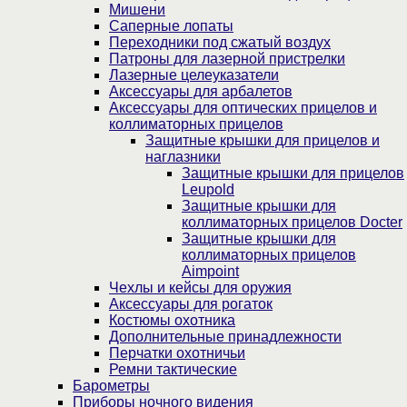
Мишени
Саперные лопаты
Переходники под сжатый воздух
Патроны для лазерной пристрелки
Лазерные целеуказатели
Аксессуары для арбалетов
Аксессуары для оптических прицелов и
коллиматорных прицелов
Защитные крышки для прицелов и
наглазники
Защитные крышки для прицелов
Leupold
Защитные крышки для
коллиматорных прицелов Docter
Защитные крышки для
коллиматорных прицелов
Aimpoint
Чехлы и кейсы для оружия
Аксессуары для рогаток
Костюмы охотника
Дополнительные принадлежности
Перчатки охотничьи
Ремни тактические
Барометры
Приборы ночного видения