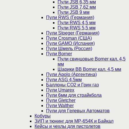
Пули JSB 6,35 мм
Пули JSB 7,62 мм
Пули JSB 9 мм
Пули RWS (Германия)
Пули RWS 4,5 мм
Пули RWS 5,5 мм
Пули Stoeger (Германия)
Пули Crosman (США)
Пули GAMO (Испания)
Пули Шмель (Россия)
Пули Borner
Пули свинцовые Borner кал. 4,5
мм
Шарики BB Borner кал. 4,5 мм
Пули Apolo (Аргентина)
Пули ASG 4,5мм
Баллоны CO2 и Грин газ
Пули Umarex
Пули 6мм для страйкбола
Пули Gletcher
Пули Walther
Пули для Гелевых Автоматов
Кобуры
ЗИП и тюнинг для МР-654К и Байкал
Кейсы и чехлы для пистолетов