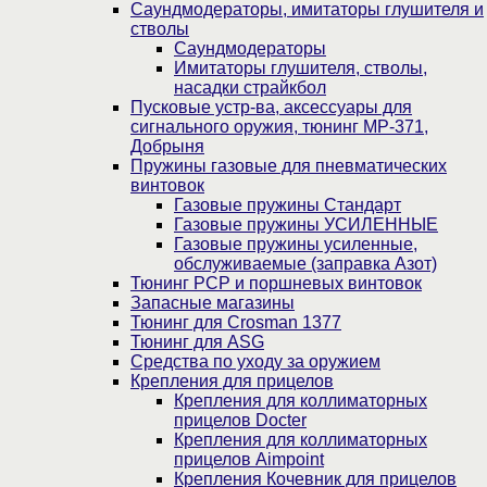
Саундмодераторы, имитаторы глушителя и
стволы
Саундмодераторы
Имитаторы глушителя, стволы,
насадки страйкбол
Пусковые устр-ва, аксессуары для
сигнального оружия, тюнинг МР-371,
Добрыня
Пружины газовые для пневматических
винтовок
Газовые пружины Стандарт
Газовые пружины УСИЛЕННЫЕ
Газовые пружины усиленные,
обслуживаемые (заправка Азот)
Тюнинг PCP и поршневых винтовок
Запасные магазины
Тюнинг для Crosman 1377
Тюнинг для ASG
Средства по уходу за оружием
Крепления для прицелов
Крепления для коллиматорных
прицелов Docter
Крепления для коллиматорных
прицелов Aimpoint
Крепления Кочевник для прицелов