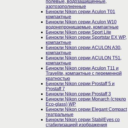
полевые, водозащищенные,
азотозополненные
Бинокли Nikon серии Aculon T01
компактные
Бинокли Nikon серии Aculon W10
водонепроницаемые, компактные
Бинокли Nikon серии Sport Lite
Бинокли Nikon серии Sportstar EX WP,
компактные
Бинокли Nikon серии ACULON A30,
компактные
Бинокли Nikon серии ACULON Т51,
компактные
Бинокли Nikon серии Aculon T11 и
Travelite, компактные с переменной
кратностью
Бинокли Nikon серии Prostaff 5 и
Prostaff 7
Бинокли Nikon серии Prostaff 3
Бинокли Nikon серии Monarch (стекло
Eco-glass) WP
Бинокли Nikon серии Elegant Compact
театральные
Бинокли Nikon серии StabilEyes со
стабилизацией изображения