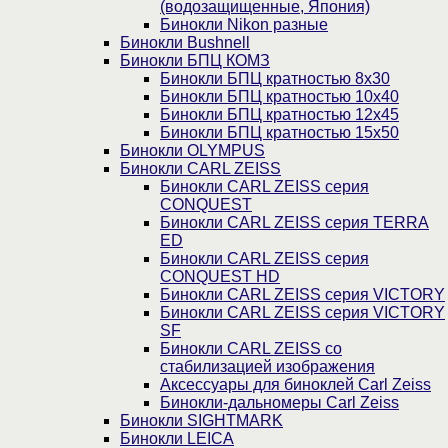
(водозащищенные, Япония)
Бинокли Nikon разные
Бинокли Bushnell
Бинокли БПЦ КОМЗ
Бинокли БПЦ кратностью 8х30
Бинокли БПЦ кратностью 10х40
Бинокли БПЦ кратностью 12х45
Бинокли БПЦ кратностью 15х50
Бинокли OLYMPUS
Бинокли CARL ZEISS
Бинокли CARL ZEISS серия
CONQUEST
Бинокли CARL ZEISS серия TERRA
ED
Бинокли CARL ZEISS серия
CONQUEST HD
Бинокли CARL ZEISS серия VICTORY
Бинокли CARL ZEISS серия VICTORY
SF
Бинокли CARL ZEISS со
стабилизацией изображения
Аксессуары для биноклей Carl Zeiss
Бинокли-дальномеры Carl Zeiss
Бинокли SIGHTMARK
Бинокли LEICA