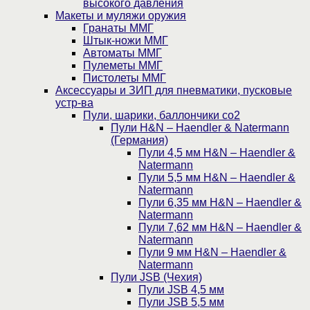
высокого давления
Макеты и муляжи оружия
Гранаты ММГ
Штык-ножи ММГ
Автоматы ММГ
Пулеметы ММГ
Пистолеты ММГ
Аксессуары и ЗИП для пневматики, пусковые
устр-ва
Пули, шарики, баллончики со2
Пули H&N – Haendler & Natermann
(Германия)
Пули 4,5 мм H&N – Haendler &
Natermann
Пули 5,5 мм H&N – Haendler &
Natermann
Пули 6,35 мм H&N – Haendler &
Natermann
Пули 7,62 мм H&N – Haendler &
Natermann
Пули 9 мм H&N – Haendler &
Natermann
Пули JSB (Чехия)
Пули JSB 4,5 мм
Пули JSB 5,5 мм