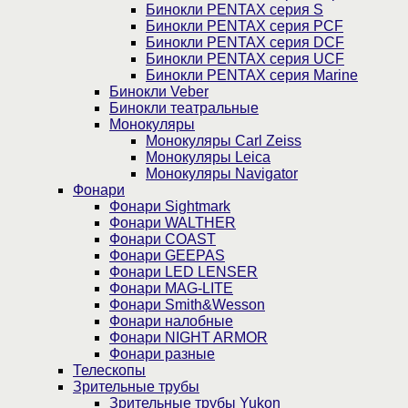
Бинокли PENTAX серия S
Бинокли PENTAX серия PCF
Бинокли PENTAX серия DCF
Бинокли PENTAX серия UCF
Бинокли PENTAX серия Marine
Бинокли Veber
Бинокли театральные
Монокуляры
Монокуляры Carl Zeiss
Монокуляры Leica
Монокуляры Navigator
Фонари
Фонари Sightmark
Фонари WALTHER
Фонари COAST
Фонари GEEPAS
Фонари LED LENSER
Фонари MAG-LITE
Фонари Smith&Wesson
Фонари налобные
Фонари NIGHT ARMOR
Фонари разные
Телескопы
Зрительные трубы
Зрительные трубы Yukon