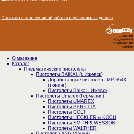
Политика в отношении обработки персональных данных
создание
поддержка и
продвижение
сайтов
О магазине
Каталог
Пнев­ма­ти­чес­кие пистолеты
Пистолеты BAIKAL (г. Ижевск)
Доработанные пистолеты МР-654К
(тюнинг)
Пистолеты Baikal - Ижевск
Пистолеты Umarex (Германия)
Пистолеты UMAREX
Пистолеты BERETTA
Пистолеты COLT
Пистолеты HECKLER & KOCH
Пистолеты SMITH & WESSON
Пистолеты WALTHER
Пистолеты ASG (Дания)