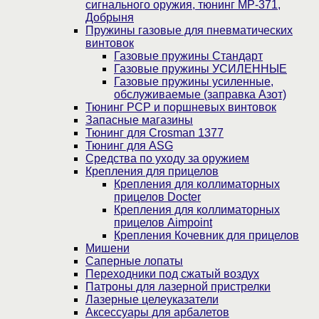
сигнального оружия, тюнинг МР-371,
Добрыня
Пружины газовые для пневматических
винтовок
Газовые пружины Стандарт
Газовые пружины УСИЛЕННЫЕ
Газовые пружины усиленные,
обслуживаемые (заправка Азот)
Тюнинг PCP и поршневых винтовок
Запасные магазины
Тюнинг для Crosman 1377
Тюнинг для ASG
Средства по уходу за оружием
Крепления для прицелов
Крепления для коллиматорных
прицелов Docter
Крепления для коллиматорных
прицелов Aimpoint
Крепления Кочевник для прицелов
Мишени
Саперные лопаты
Переходники под сжатый воздух
Патроны для лазерной пристрелки
Лазерные целеуказатели
Аксессуары для арбалетов