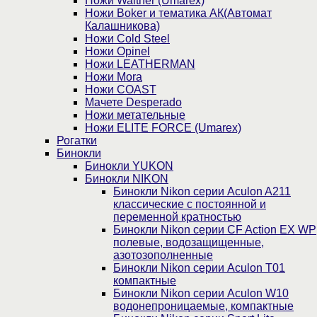
Ножи Walther (Umarex)
Ножи Boker и тематика АК(Автомат
Калашникова)
Ножи Cold Steel
Ножи Opinel
Ножи LEATHERMAN
Ножи Mora
Ножи COAST
Мачете Desperado
Ножи метательные
Ножи ELITE FORCE (Umarex)
Рогатки
Бинокли
Бинокли YUKON
Бинокли NIKON
Бинокли Nikon серии Aculon A211
классические с постоянной и
переменной кратностью
Бинокли Nikon серии СF Action EX WP
полевые, водозащищенные,
азотозополненные
Бинокли Nikon серии Aculon T01
компактные
Бинокли Nikon серии Aculon W10
водонепроницаемые, компактные