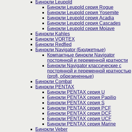
Бинокли Leupold
Бинокли Leupold серия Rogue
Бинокли Leupold серия Yosemite
Бинокли Leupold серия Acadia
Бинокли Leupold серия Cascades
Бинокли Leupold серия Mojave
Бинокли Kahles
Бинокли VORTEX
Бинокли Redfied
Бинокли Navigator (Бюджетные)
Компактные бинокли Navigator
постоянной и переменной кратности
Бинокли Navigator классические с
постоянной и переменной кратностью
(profi, обрезиненные)
Бинокли Combat
Бинокли PENTAX
Бинокли PENTAX серия U
Бинокли PENTAX серия Papilio
Бинокли PENTAX серия S
Бинокли PENTAX серия PCF
Бинокли PENTAX серия DCF
Бинокли PENTAX серия UCF
Бинокли PENTAX серия Marine
Бинокли Veber