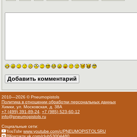
2010—2026 © Pneumopistols
Политика в отношении обработки персональных данных
Химки, ул. Московская, д. 38А
+7 (499) 391-89-24
,
+7 (985) 523-60-12
info@pneumopistols.ru
Социальные сети:
YouTube
www.youtube.com/c/PNEUMOPISTOLSRU
ВКонтакте
vk.com/club53004480