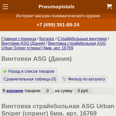
Pneumopistols
Интернет магазин пневматического оружия
+7 (499) 391-89-24
Главная страница
/
Каталог
/
Страйкбольные винтовки
/
Винтовки ASG (Дания)
/
Винтовка страйкбольная ASG
Urban Sniper (спринг) 6мм. арт. 16769
Винтовки ASG (Дания)
Назад в список товаров
Сравнительная таблица (
0
)
Фильтр по каталогу
В
корзине
товаров:
0
, на сумму
0 руб.
Винтовка страйкбольная ASG Urban
Sniper (спринг) 6мм. арт. 16769