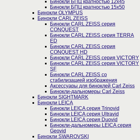
Бинокли БПЦ кратностью 12х45
Бинокли БПЦ кратностью 15х50
Бинокли OLYMPUS
Бинокли CARL ZEISS
Бинокли CARL ZEISS серия
CONQUEST
Бинокли CARL ZEISS серия TERRA
ED
Бинокли CARL ZEISS серия
CONQUEST HD
Бинокли CARL ZEISS серия VICTORY
Бинокли CARL ZEISS серия VICTORY
SF
Бинокли CARL ZEISS со
стабилизацией изображения
Аксессуары для биноклей Carl Zeiss
Бинокли-дальномеры Carl Zeiss
Бинокли SIGHTMARK
Бинокли LEICA
Бинокли LEICA серия Trinovid
Бинокли LEICA серия Ultravid
Бинокли LEICA серия Duovid
Бинокли-дальномеры LEICA серия
Geovid
Бинокли SWAROVSKI