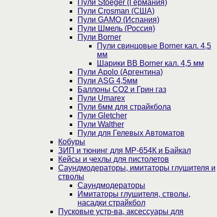
Пули Stoeger (Германия)
Пули Crosman (США)
Пули GAMO (Испания)
Пули Шмель (Россия)
Пули Borner
Пули свинцовые Borner кал. 4,5
мм
Шарики BB Borner кал. 4,5 мм
Пули Apolo (Аргентина)
Пули ASG 4,5мм
Баллоны CO2 и Грин газ
Пули Umarex
Пули 6мм для страйкбола
Пули Gletcher
Пули Walther
Пули для Гелевых Автоматов
Кобуры
ЗИП и тюнинг для МР-654К и Байкал
Кейсы и чехлы для пистолетов
Саундмодераторы, имитаторы глушителя и
стволы
Саундмодераторы
Имитаторы глушителя, стволы,
насадки страйкбол
Пусковые устр-ва, аксессуары для