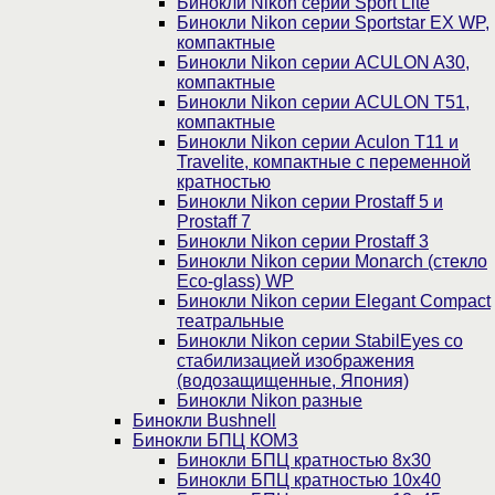
Бинокли Nikon серии Sport Lite
Бинокли Nikon серии Sportstar EX WP,
компактные
Бинокли Nikon серии ACULON A30,
компактные
Бинокли Nikon серии ACULON Т51,
компактные
Бинокли Nikon серии Aculon T11 и
Travelite, компактные с переменной
кратностью
Бинокли Nikon серии Prostaff 5 и
Prostaff 7
Бинокли Nikon серии Prostaff 3
Бинокли Nikon серии Monarch (стекло
Eco-glass) WP
Бинокли Nikon серии Elegant Compact
театральные
Бинокли Nikon серии StabilEyes со
стабилизацией изображения
(водозащищенные, Япония)
Бинокли Nikon разные
Бинокли Bushnell
Бинокли БПЦ КОМЗ
Бинокли БПЦ кратностью 8х30
Бинокли БПЦ кратностью 10х40