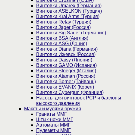
Винтовки Crosman (США)
Винтовки Umarex (Германия)
Винтовки ASELKON (Турция)
Винтовки Kral Arms (Турция)
Винтовки Retay (Турция)
Винтовки Jager (Россия)
Винтовки Sig Sauer (Германия)
Винтовки BSA (Англия)
Винтовки ASG (Дания)
Винтовки Diana (Германия)
Винтовки Ижевск (Россия)
Винтовки Daisy (Япония)
Винтовки GAMO (Испания)
Винтовки Stoeger (Италия)
Винтовки Ataman (Россия)
Винтовки Borner (Тайвань)
Винтовки EVANIX (Корея)
Винтовки Cybergun (Франция)
Насосы для винтовок PCP и баллоны
высокого давления
Макеты и муляжи оружия
Гранаты ММГ
Штык-ножи ММГ
Автоматы ММГ
Пулеметы ММГ