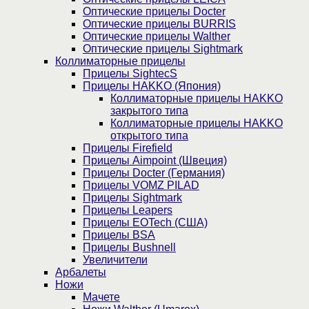
Оптические прицелы Docter
Оптические прицелы BURRIS
Оптические прицелы Walther
Оптические прицелы Sightmark
Коллиматорные прицелы
Прицелы SightecS
Прицелы HAKKO (Япония)
Коллиматорные прицелы HAKKO
закрытого типа
Коллиматорные прицелы HAKKO
открытого типа
Прицелы Firefield
Прицелы Aimpoint (Швеция)
Прицелы Docter (Германия)
Прицелы VOMZ PILAD
Прицелы Sightmark
Прицелы Leapers
Прицелы EOTech (США)
Прицелы BSA
Прицелы Bushnell
Увеличители
Арбалеты
Ножи
Мачете