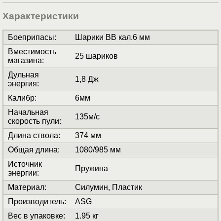
Характеристики
Боеприпасы
:
Шарики BB кал.6 мм
Вместимость
25 шариков
магазина
:
Дульная
1,8 Дж
энергия
:
Калибр
:
6мм
Начальная
135м/с
скорость пули
:
Длина ствола
:
374 мм
Общая длина
:
1080/985 мм
Источник
Пружина
энергии
:
Материал
:
Силумин, Пластик
Производитель
:
ASG
Вес в упаковке
:
1.95 кг