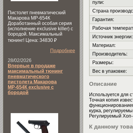
пули
:
Страна производс
Пистолет пневматический
Макарова МР-654К
Гарантия
:
Доработанный особая серия
Рабочая температ
(исполнение exclusive killer) с
бородой. Максимальный
Источник энергии
:
тюнинг! Цена: 34830
₽
Материал
:
Подробнее
Производитель
:
28/02/2026
Размеры
:
Впервые в продаже
максимальный тюнинг
Вес в упаковке
:
пневматического
пистолета Макарова
Описание
МР-654К exclusive с
бородой
Используется для с
Точная копия изве
функционированием
курка, регулируемы
Регулируемый Хоп-
К данному тов