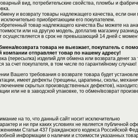
товарный вид, потребительские свойства, пломбы и фабрич
вка.
бмену и возврату товары надлежащего качества, если они 
 исключительно приобретающим его покупателем.
обретенный товар надлежащего качества Вы можете на ан
стоимости или на другую модель, доплатив магазину разницу
т осуществляется в срок не превышающий 14 дней с момен
бмена/возврата товара не выезжает, покупатель с по
 компании отправляет товар по нашему адресу!
ка (пересылка) изделий для обмена или возврата денег за 
я за счет покупателя, в том числе по гарантийному случаю!
нии Вашего требования о возврате товара будет установле
атации, имеет дефекты (трещины, царапины, сколы, механи
ключением скрытых производственных дефектов), находитс
ции или не в заводской упаковке, то обмен/возврат произв
мание на то, что данный сайт носит исключительно
актер и ни при каких условиях не является публичной оф
жениями Статьи 437 Гражданского кодекса Российской Фед
обной информации о наличии и стоимости указанных товар