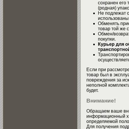
сохранен его 
(родная) упако
Не подлежат о
использованы
Обменять при
товар той же 
Обмен/возвра
покупки.
Курьер для о
транспортной
Транспортиров
осуществляетс
Если при рассмотре
товар был в эксплу
повреждения за ис
неполной комплекта
будет.
Внимание!
Обращаем ваше вни
информационный хар
определяемой поло
Для получения подр