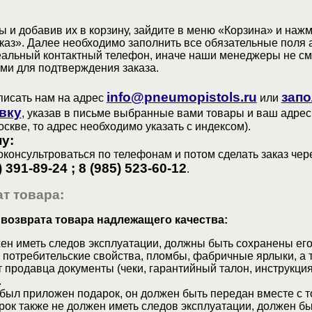
 и добавив их в корзину, зайдите в меню «Корзина» и наж
аз». Далее необходимо заполнить все обязательные поля 
еальный контактный телефон, иначе наши менеджеры не см
ами для подтверждения заказа.
info@pneumopistols.ru
запо
писать нам на адрес
или
вку
, указав в письме выбранные вами товары и ваш адрес
оскве, то адрес необходимо указать с индексом).
у:
консультроваться по телефонам и потом сделать заказ чер
) 391-89-24 ; 8 (985) 523-60-12
.
т товара:
 возврата товара надлежащего качества:
ен иметь следов эксплуатации, должны быть сохранены его
 потребительские свойства, пломбы, фабричные ярлыки, а 
 продавца документы (чеки, гарантийный талон, инструкция
.
 был приложен подарок, он должен быть передан вместе с 
рок также не должен иметь следов эксплуатации, должен б