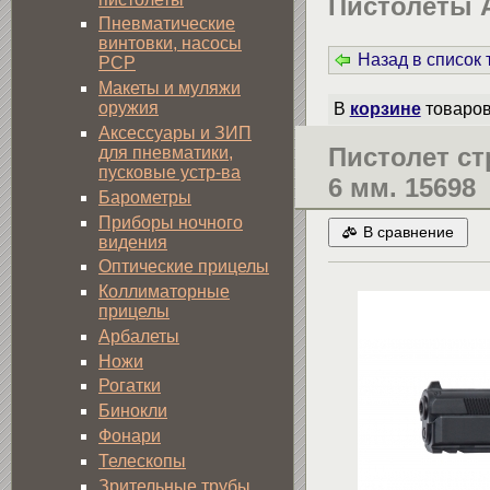
Пистолеты 
Пневматические
винтовки, насосы
Назад в список
PCP
Макеты и муляжи
оружия
В
корзине
товаро
Аксессуары и ЗИП
Пистолет ст
для пневматики,
пусковые устр-ва
6 мм. 15698
Барометры
Приборы ночного
В сравнение
видения
Оптические прицелы
Коллиматорные
прицелы
Арбалеты
Ножи
Рогатки
Бинокли
Фонари
Телескопы
Зрительные трубы