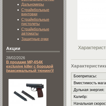
Дальномеры
Страйкбольные
винтовки
Страйкбольные
пистолеты
Страйкбольные
автоматы
Защитные очки
Характерист
Акции
28/02/2026
В продаже МР-654К
Характеристик
exclusive killer с бородой
(максимальный тюнинг)!
Боеприпасы
:
Вместимость мага
Дульная энергия
:
Калибр
:
Начальная скорос