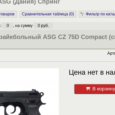
ASG (Дания) Спринг
 товаров
Сравнительная таблица (
0
)
Фильтр по ката
в:
0
, на сумму
0 руб.
райкбольный ASG CZ 75D Compact (с
Арт
Цена нет в на
В корзин