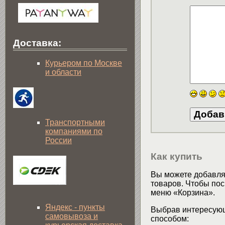
Доставка:
Курьером по Москве
и области
Транспортными
компаниями по
России
Как купить
Вы можете добавлят
товаров. Чтобы пос
меню «Корзина».
Яндекс - пункты
Выбрав интересующ
самовывоза и
способом: