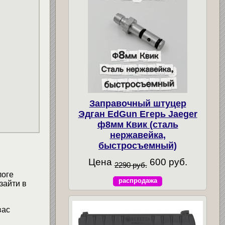
Заправочный штуцер
Эдган EdGun Егерь Jaeger
ф8мм Квик (сталь
нержавейка,
быстросъемный)
Цена
600 руб.
2290 руб.
логе
распродажа
зайти в
вас