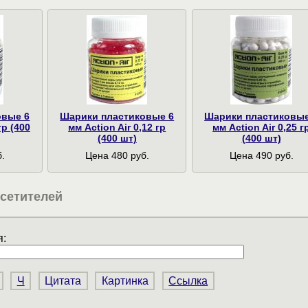
овые 6
Шарики пластиковые 6
Шарики пластиковые
гр (400
мм Action Air 0,12 гр
мм Action Air 0,25 г
(400 шт)
(400 шт)
.
Цена 480 руб.
Цена 490 руб.
сетителей
:
Ч
Цитата
Картинка
Ссылка