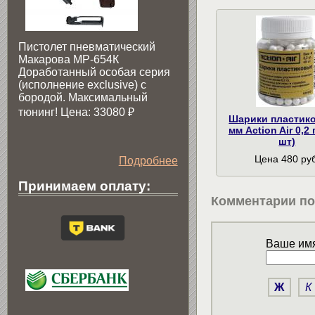
Пистолет пневматический
Макарова МР-654К
Доработанный особая серия
(исполнение exclusive) c
бородой. Максимальный
тюнинг! Цена: 33080
₽
Шарики пластик
мм Action Air 0,2 
шт)
Цена 480 руб
Подробнее
Принимаем оплату:
Комментарии по
Ваше имя
Ж
К