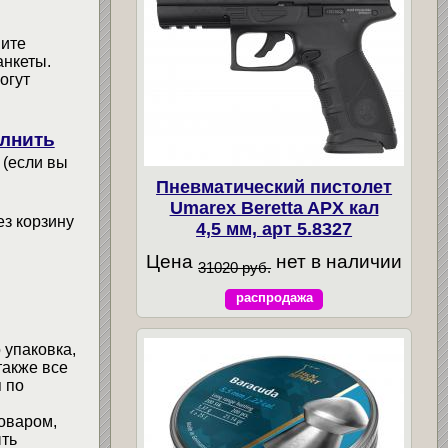
мите
анкеты.
огут
лнить
 (если вы
Пневматический пистолет
Umarex Beretta APX кал
ез корзину
4,5 мм, арт 5.8327
Цена
нет в наличии
31020 руб.
распродажа
 упаковка,
также все
 по
товаром,
ыть