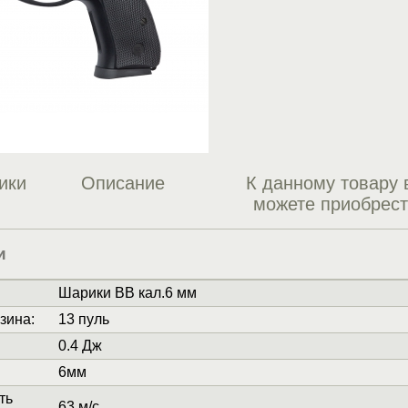
ики
Описание
К данному товару 
можете приобрес
и
Шарики BB кал.6 мм
зина
:
13 пуль
0.4 Дж
6мм
ть
63 м/с