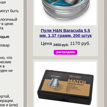
ная
могут быть
алогичный
 в цене.
та
Пули H&N Baracuda 5,5
мм, 1,37 грамм, 200 штук
мощью
Цена
1170 руб.
3400 руб.
товар
распродажа
но, что
ческие
я в
еден не
ертой,
ерации.
ов и (или)