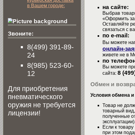
курьерская доставка
в Вашем городе:
на сайте:
Выбрав товары
«Оформить зак
Оставляйте р
связаться с в
Звоните:
по e-mail:
Вы можете на
8(499) 391-89-
онлайн-зая
24
живете не в М
по телефон
8(985) 523-60-
Вы можете про
12
8 (499
сайта:
Обмен и возвра
Для приобретения
Условия обмена и
пневматического
оружия не требуется
Товар не долж
товарный вид,
лицензии!
полученные от
эксплуатации)
Если к товару
при этом пода