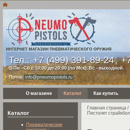
ИНТЕРНЕТ МАГАЗИН ПНЕВМАТИЧЕСКОГО ОРУЖИЯ
Тел.:
+7 (499) 391-89-24
,
+7
Пн - Сб с 10:00 до 20:00 (по Мск). Вс - выходной.
Почта:
info@pneumopistols.ru
О магазине
Каталог
Как купить
Главная страница
/
Каталог
Пистолет страйкбол
Пнев­ма­ти­чес­кие
пистолеты