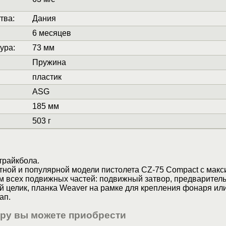
тва
:
Дания
6 месяцев
ура
:
73 мм
Пружина
пластик
ASG
185 мм
503 г
трайкбола.
стной и популярной модели пистолета CZ-75 Compact с мак
 всех подвижных частей: подвижный затвор, предварител
й целик, планка Weaver на рамке для крепления фонаря ил
ап.
ару вы можете приобрести