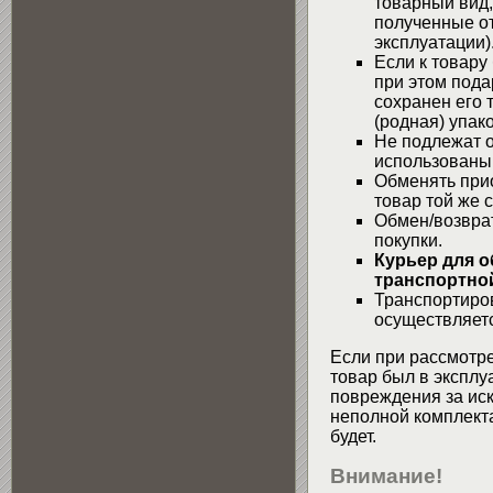
товарный вид,
полученные от
эксплуатации)
Если к товару
при этом пода
сохранен его 
(родная) упако
Не подлежат о
использованы
Обменять при
товар той же 
Обмен/возвра
покупки.
Курьер для о
транспортной
Транспортиров
осуществляетс
Если при рассмотре
товар был в эксплу
повреждения за ис
неполной комплекта
будет.
Внимание!