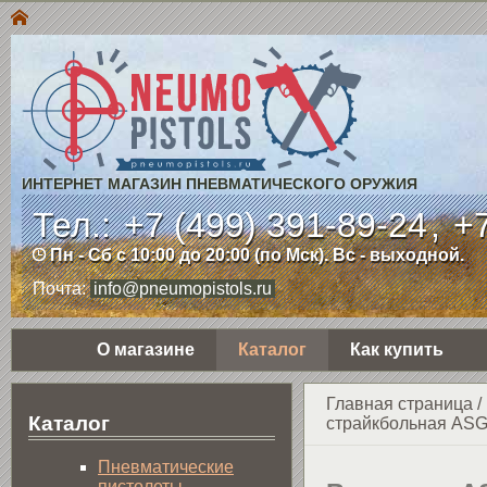
ИНТЕРНЕТ МАГАЗИН ПНЕВМАТИЧЕСКОГО ОРУЖИЯ
Тел.:
+7 (499) 391-89-24
,
+7
Пн - Сб с 10:00 до 20:00 (по Мск). Вс - выходной.
Почта:
info@pneumopistols.ru
О магазине
Каталог
Как купить
Главная страница
/
Каталог
страйкбольная ASG 
Пнев­ма­ти­чес­кие
пистолеты