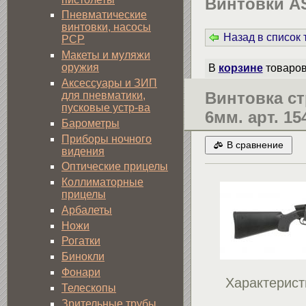
Винтовки A
Пневматические
винтовки, насосы
Назад в список
PCP
Макеты и муляжи
оружия
В
корзине
товаро
Аксессуары и ЗИП
Винтовка ст
для пневматики,
пусковые устр-ва
6мм. арт. 15
Барометры
Приборы ночного
В сравнение
видения
Оптические прицелы
Коллиматорные
прицелы
Арбалеты
Ножи
Рогатки
Бинокли
Фонари
Характерист
Телескопы
Зрительные трубы