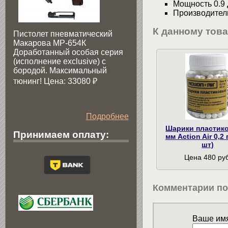
Мощность 0.9
Производител
К данному тов
Пистолет пневматический
Макарова МР-654К
Доработанный особая серия
(исполнение exclusive) c
бородой. Максимальный
тюнинг! Цена: 33080
₽
Подробнее
Шарики пластик
Принимаем оплату:
мм Action Air 0,2 
шт)
Цена 480 руб
Комментарии по
Ваше имя