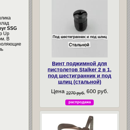
плика
клад
eyr SSG
p Up
м. В
зволяющие
ль
Винт поджимной для
пистолетов Stalker 2 в 1,
под шестигранник и под
шлиц (стальной)
Цена
600 руб.
2270 руб.
распродажа