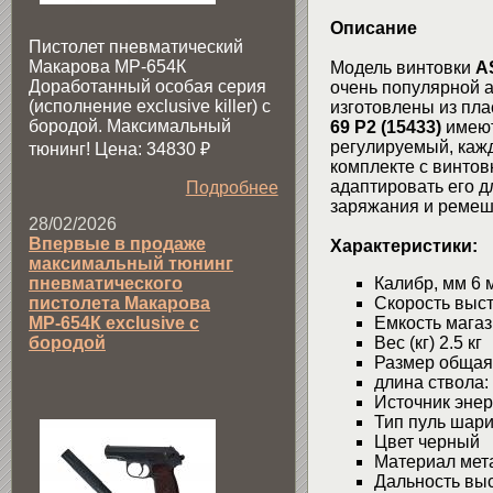
Описание
Пистолет пневматический
Макарова МР-654К
Модель винтовки
A
Доработанный особая серия
очень популярной 
(исполнение exclusive killer) с
изготовлены из пла
бородой. Максимальный
69 P2 (15433)
имеют
регулируемый, каж
тюнинг! Цена: 34830
₽
комплекте с винто
адаптировать его д
Подробнее
заряжания и ремеш
28/02/2026
Впервые в продаже
Характеристики:
максимальный тюнинг
Калибр, мм 6 
пневматического
Скорость выстр
пистолета Макарова
Емкость мага
МР-654К exclusive с
Вес (кг) 2.5 кг
бородой
Размер общая
длина ствола:
Источник эне
Тип пуль шари
Цвет черный
Материал мета
Дальность выс