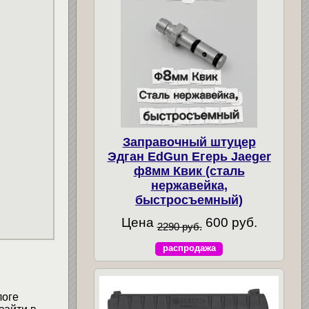
Заправочный штуцер
Эдган EdGun Егерь Jaeger
ф8мм Квик (сталь
нержавейка,
быстросъемный)
Цена
600 руб.
2290 руб.
распродажа
логе