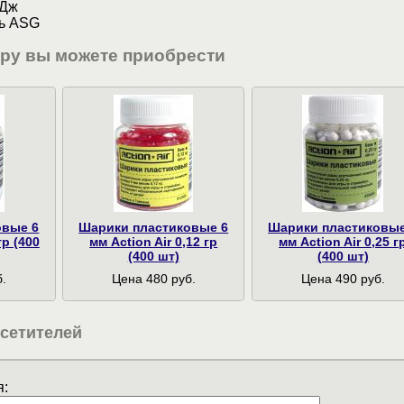
 Дж
ь ASG
ару вы можете приобрести
овые 6
Шарики пластиковые 6
Шарики пластиковые
гр (400
мм Action Air 0,12 гр
мм Action Air 0,25 г
(400 шт)
(400 шт)
.
Цена 480 руб.
Цена 490 руб.
сетителей
: