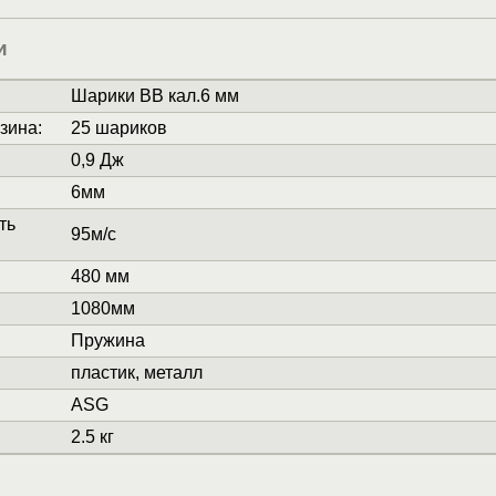
и
Шарики BB кал.6 мм
зина
:
25 шариков
0,9 Дж
6мм
ть
95м/с
480 мм
1080мм
Пружина
пластик, металл
ASG
2.5 кг