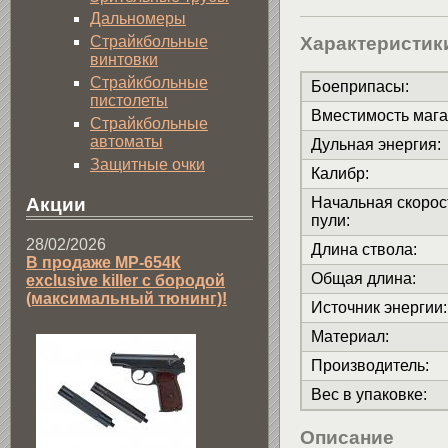
Дальномеры
Характеристик
Страйкбольные
винтовки
Страйкбольные
Боеприпасы
:
пистолеты
Вместимость мага
Страйкбольные
автоматы
Дульная энергия
:
Защитные очки
Калибр
:
Начальная скорос
Акции
пули
:
28/02/2026
Длина ствола
:
В продаже МР-654К
Общая длина
:
exclusive killer с бородой
(максимальный тюнинг)!
Источник энергии
:
Материал
:
Производитель
:
Вес в упаковке
:
Описание