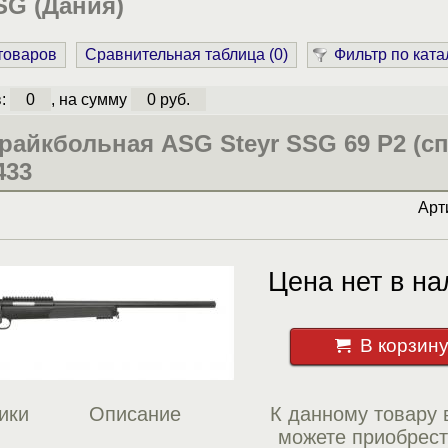
SG (Дания)
 товаров
Сравнительная таблица (
0
)
Фильтр по ката
в:
0
, на сумму
0 руб.
райкбольная ASG Steyr SSG 69 P2 (сп
433
Арт
Цена нет в на
В корзин
ики
Описание
К данному товару 
можете приобрес