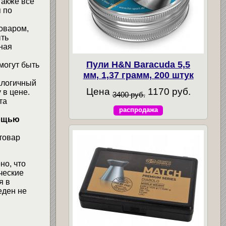
также все
 по
товаром,
ыть
ная
Пули H&N Baracuda 5,5
могут быть
мм, 1,37 грамм, 200 штук
алогичный
Цена
1170 руб.
 в цене.
3400 руб.
та
распродажа
мощью
товар
но, что
ческие
я в
еден не