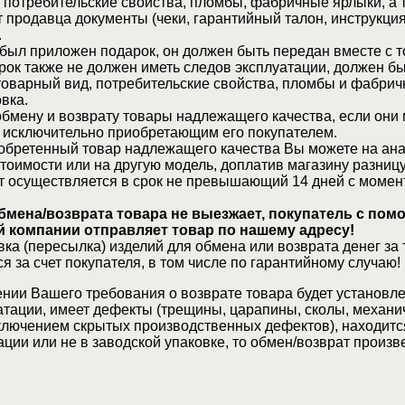
 потребительские свойства, пломбы, фабричные ярлыки, а 
 продавца документы (чеки, гарантийный талон, инструкция
.
 был приложен подарок, он должен быть передан вместе с 
рок также не должен иметь следов эксплуатации, должен б
товарный вид, потребительские свойства, пломбы и фабрич
вка.
бмену и возврату товары надлежащего качества, если они 
 исключительно приобретающим его покупателем.
обретенный товар надлежащего качества Вы можете на ан
стоимости или на другую модель, доплатив магазину разницу
т осуществляется в срок не превышающий 14 дней с момен
бмена/возврата товара не выезжает, покупатель с по
 компании отправляет товар по нашему адресу!
ка (пересылка) изделий для обмена или возврата денег за 
я за счет покупателя, в том числе по гарантийному случаю!
нии Вашего требования о возврате товара будет установле
атации, имеет дефекты (трещины, царапины, сколы, механи
ключением скрытых производственных дефектов), находитс
ции или не в заводской упаковке, то обмен/возврат произв