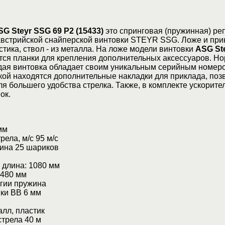
SG Steyr SSG 69 P2 (15433)
это спринговая (пружинная) ре
австрийской снайперской винтовки STEYR SSG. Ложе и при
стика, ствол - из металла. На ложе модели винтовки
ASG St
ся планки для крепления дополнительных аксессуаров. Ho
дая винтовка обладает своим уникальным серийным номеро
вкой находятся дополнительные накладки для приклада, по
ля большего удобства стрелка. Также, в комплекте ускорите
ок.
мм
ела, м/с 95 м/с
зина 25 шариков
 длина: 1080 мм
 480 мм
ргии пружина
ки ВВ 6 мм
лл, пластик
трела 40 м