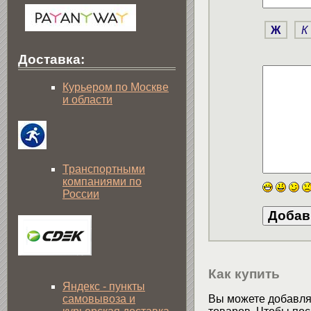
Ж
К
Доставка:
Курьером по Москве
и области
Транспортными
компаниями по
России
Как купить
Яндекс - пункты
самовывоза и
Вы можете добавлят