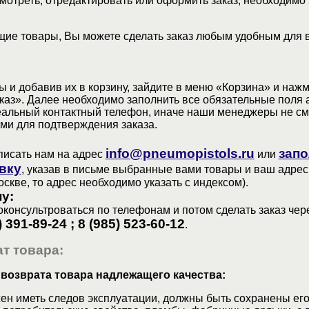
мотреть, отредактировать или оформить заказ, необходимо 
ие товары, Вы можете сделать заказ любым удобным для 
 и добавив их в корзину, зайдите в меню «Корзина» и наж
аз». Далее необходимо заполнить все обязательные поля 
еальный контактный телефон, иначе наши менеджеры не см
ами для подтверждения заказа.
info@pneumopistols.ru
запо
писать нам на адрес
или
вку
, указав в письме выбранные вами товары и ваш адрес
оскве, то адрес необходимо указать с индексом).
у:
консультроваться по телефонам и потом сделать заказ чер
) 391-89-24 ; 8 (985) 523-60-12
.
т товара:
 возврата товара надлежащего качества:
ен иметь следов эксплуатации, должны быть сохранены его