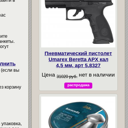
зайти в
вас
мите
анкеты.
огут
Пневматический пистолет
Umarex Beretta APX кал
лнить
4,5 мм, арт 5.8327
 (если вы
Цена
нет в наличии
31020 руб.
распродажа
ез корзину
 упаковка,