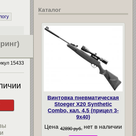
Каталог
логу
ринг)
икул
15433
личии
Винтовка пневматическая
Stoeger X20 Synthetic
у
Combo, кал. 4,5 (прицел 3-
9х40)
вы
Цена
нет в наличии
42890 руб.
ти