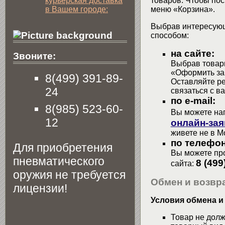
курьерская доставка
товаров. Чтобы пос
в Вашем городе:
меню «Корзина».
Выбрав интересующ
способом:
на сайте:
Звоните:
Выбрав товары
«Оформить зак
8(499) 391-89-
Оставляйте р
24
связаться с в
по e-mail:
8(985) 523-60-
Вы можете на
12
онлайн-зая
живете не в М
по телефон
Для приобретения
Вы можете про
пневматического
8 (499
сайта:
оружия не требуется
Обмен и возвра
лицензии!
Условия обмена и
Товар не долж