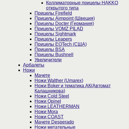
Коллиматорные прицелы HAKKO
открытого типа
Прицелы Firefield
Прицелы Aimpoint (Швеция)
Прицелы Docter (Германия)
Прицелы VOMZ PILAD
Прицелы Sightmark
Прицелы Leapers
Прицелы EOTech (США)
Прицелы BSA
Прицелы Bushnell
Увеличители
Арбалеты
Ножи
Мачете
Ножи Walther (Umarex)
Ножи Boker и тематика АК(Автомат
Калашникова)
Ножи Cold Steel
Ножи Opinel
Ножи LEATHERMAN
Ножи Mora
Ножи COAST
Мачете Desperado
Ножи метательные