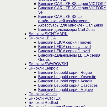
Бинокли CARL ZEISS серия VICTORY
Бинокли CARL ZEISS серия VICTORY
SF
Бинокли CARL ZEISS со
стабилизацией изображения
Аксессуары для биноклей Carl Zeiss
Бинокли-дальномеры Carl Zeiss
Бинокли SIGHTMARK
Бинокли LEICA
Бинокли LEICA серия Trinovid
Бинокли LEICA серия Ultravid
Бинокли LEICA серия Duovid
Бинокли-дальномеры LEICA серия
Geovid
Бинокли SWAROVSKI
Бинокли Leupold
Бинокли Leupold серия Rogue
Бинокли Leupold серия Yosemite
Бинокли Leupold серия Acadia
Бинокли Leupold серия Cascades
Бинокли Leupold серия Mojave
Бинокли Kahles
Бинокли VORTEX
Бинокли Redfied
Бинокли Navigator (Бюджетные)