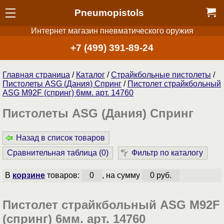
Pneumopistols
Интернет магазин пневматического оружия
+7 (499) 391-89-24
Главная страница
/
Каталог
/
Страйкбольные пистолеты
/
Пистолеты ASG (Дания) Спринг
/
Пистолет страйкбольный
ASG M92F (спринг) 6мм. арт. 14760
Пистолеты ASG (Дания) Спринг
Назад в список товаров
Сравнительная таблица (
0
)
Фильтр по каталогу
В
корзине
товаров:
0
, на сумму
0 руб.
Пистолет страйкбольный ASG M92F
(спринг) 6мм. арт. 14760