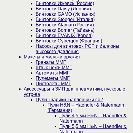
Винтовки Ижевск (Россия)
Винтовки Daisy (Япония)
Винтовки GAMO (Испания)
Винтовки Stoeger (Италия)
Винтовки Ataman (Россия)
Винтовки Borner (Тайвань)
Винтовки EVANIX (Корея)
Винтовки Cybergun (Франция)
Насосы для винтовок PCP и баллоны
высокого давления
Макеты и муляжи оружия
Гранаты ММГ
Штык-ножи ММГ
Автоматы ММГ
Пулеметы ММГ
Пистолеты ММГ
Аксессуары и ЗИП для пневматики, пусковые
устр-ва
Пули, шарики, баллончики со2
Пули H&N – Haendler & Natermann
(Германия)
Пули 4,5 мм H&N – Haendler &
Natermann
Пули 5,5 мм H&N – Haendler &
Natermann