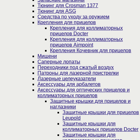
Тюнинг для Crosman 1377
Тюнинг для ASG
Средства по уходу за оружием
Крепления для прицелов
Крепления для коллиматорных
прицелов Docter
Крепления для коллиматорных
прицелов Aimpoint
Крепления Кочевник для прицелов
Мишени
Саперные лопаты
Переходники под сжатый воздух
Патроны для лазерной пристрелки
Лазерные целеуказатели
Аксессуары для арбалетов
Аксессуары для оптических прицелов и
коллиматорных прицелов
Защитные крышки для прицелов и
наглазники
Защитные крышки для прицелов
Leupold
Защитные крышки для
коллиматорных прицелов Docter
Защитные крышки для