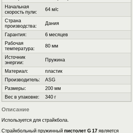
Начальная
64 м/с
скорость пули
:
Страна
Дания
производства
:
Гарантия
:
6 месяцев
Рабочая
80 мм
температура
:
Источник
Пружина
энергии
:
Материал
:
пластик
Производитель
:
ASG
Размеры
:
200 мм
Вес в упаковке
:
340 г
Описание
Используется для страйкбола.
Страйкбольный пружинный
пистолет G 17
является