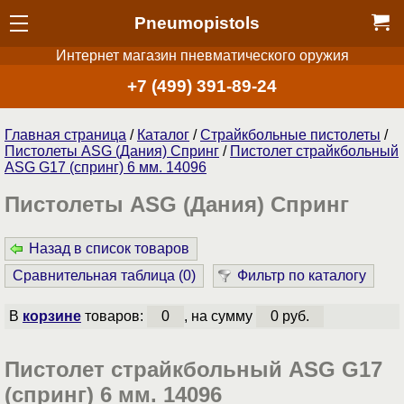
Pneumopistols
Интернет магазин пневматического оружия
+7 (499) 391-89-24
Главная страница
/
Каталог
/
Страйкбольные пистолеты
/
Пистолеты ASG (Дания) Спринг
/
Пистолет страйкбольный
ASG G17 (спринг) 6 мм. 14096
Пистолеты ASG (Дания) Спринг
Назад в список товаров
Сравнительная таблица (
0
)
Фильтр по каталогу
В
корзине
товаров:
0
, на сумму
0 руб.
Пистолет страйкбольный ASG G17
(спринг) 6 мм. 14096