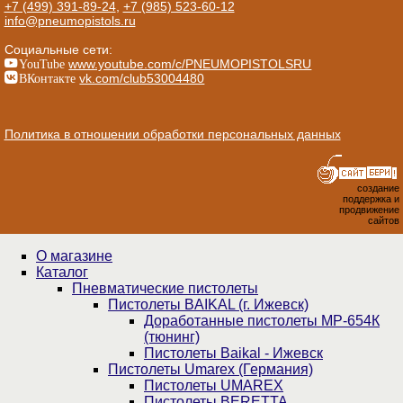
+7 (499) 391-89-24
,
+7 (985) 523-60-12
info@pneumopistols.ru
Социальные сети:
YouTube
www.youtube.com/c/PNEUMOPISTOLSRU
ВКонтакте
vk.com/club53004480
Политика в отношении обработки персональных данных
создание
поддержка и
продвижение
сайтов
О магазине
Каталог
Пнев­ма­ти­чес­кие пистолеты
Пистолеты BAIKAL (г. Ижевск)
Доработанные пистолеты МР-654К
(тюнинг)
Пистолеты Baikal - Ижевск
Пистолеты Umarex (Германия)
Пистолеты UMAREX
Пистолеты BERETTA