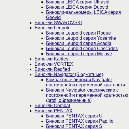
Бинокли LEICA серия Ultravid
Бинокли LEICA серия Duovid
Бинокли-дальномеры LEICA серия
Geovid
Бинокли SWAROVSKI
Бинокли Leupold
Бинокли Leupold серия Rogue
Бинокли Leupold серия Yosemite
Бинокли Leupold серия Acadia
Бинокли Leupold серия Cascades
Бинокли Leupold серия Mojave
Бинокли Kahles
Бинокли VORTEX
Бинокли Redfied
Бинокли Navigator (Бюджетные)
Компактные бинокли Navigator
постоянной и переменной кратности
Бинокли Navigator классические с
постоянной и переменной кратностью
(profi, обрезиненные)
Бинокли Combat
Бинокли PENTAX
Бинокли PENTAX серия U
Бинокли PENTAX серия Papilio
Бинокли PENTAX серия S