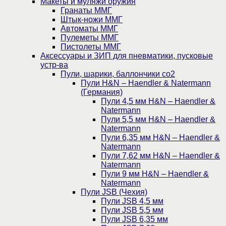
Макеты и муляжи оружия
Гранаты ММГ
Штык-ножи ММГ
Автоматы ММГ
Пулеметы ММГ
Пистолеты ММГ
Аксессуары и ЗИП для пневматики, пусковые
устр-ва
Пули, шарики, баллончики со2
Пули H&N – Haendler & Natermann
(Германия)
Пули 4,5 мм H&N – Haendler &
Natermann
Пули 5,5 мм H&N – Haendler &
Natermann
Пули 6,35 мм H&N – Haendler &
Natermann
Пули 7,62 мм H&N – Haendler &
Natermann
Пули 9 мм H&N – Haendler &
Natermann
Пули JSB (Чехия)
Пули JSB 4,5 мм
Пули JSB 5,5 мм
Пули JSB 6,35 мм