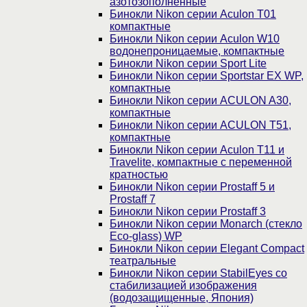
азотозополненные
Бинокли Nikon серии Aculon T01
компактные
Бинокли Nikon серии Aculon W10
водонепроницаемые, компактные
Бинокли Nikon серии Sport Lite
Бинокли Nikon серии Sportstar EX WP,
компактные
Бинокли Nikon серии ACULON A30,
компактные
Бинокли Nikon серии ACULON Т51,
компактные
Бинокли Nikon серии Aculon T11 и
Travelite, компактные с переменной
кратностью
Бинокли Nikon серии Prostaff 5 и
Prostaff 7
Бинокли Nikon серии Prostaff 3
Бинокли Nikon серии Monarch (стекло
Eco-glass) WP
Бинокли Nikon серии Elegant Compact
театральные
Бинокли Nikon серии StabilEyes со
стабилизацией изображения
(водозащищенные, Япония)