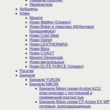
Прицелы Bushnell
Увеличители
Арбалеты
Ножи
Мачете
Ножи Walther (Umarex)
Ножи Boker и тематика АК(Автомат
Калашникова)
Ножи Cold Steel
Ножи Opinel
Ножи LEATHERMAN
Ножи Mora
Ножи COAST
Мачете Desperado
Ножи метательные
Ножи ELITE FORCE (Umarex)
Рогатки
Бинокли
Бинокли YUKON
Бинокли NIKON
Бинокли Nikon серии Aculon A211
классические с постоянной и
переменной кратностью
Бинокли Nikon серии СF Action EX WP
полевые, водозащищенные,