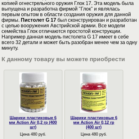
копией огнестрельного оружия Глок 17. Эта модель была
выпущена и разработна фирмой "Глок" и являлась
первым опытом в области создания оружия для данной
фирмы.
Пистолет G 17
был сконструирован и разработан
с целью вооружения Австрийской армии. Все модели
семейства Глок отличаются простотой конструкции.
Например данная модель пистолета G 17 имеет в себе
всего 32 детали и может быть разобран менее чем за одну
минуту.
К данному товару вы можете приобрести
Шарики пластиковые 6
Шарики пластиковые 6
мм Action Air 0,2 гр (400
мм Action Air 0,12 гр
шт)
(400 шт)
Цена 480 руб.
Цена 480 руб.