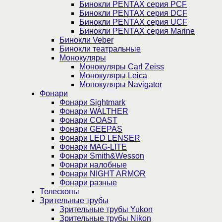
Бинокли PENTAX серия PCF
Бинокли PENTAX серия DCF
Бинокли PENTAX серия UCF
Бинокли PENTAX серия Marine
Бинокли Veber
Бинокли театральные
Монокуляры
Монокуляры Carl Zeiss
Монокуляры Leica
Монокуляры Navigator
Фонари
Фонари Sightmark
Фонари WALTHER
Фонари COAST
Фонари GEEPAS
Фонари LED LENSER
Фонари MAG-LITE
Фонари Smith&Wesson
Фонари налобные
Фонари NIGHT ARMOR
Фонари разные
Телескопы
Зрительные трубы
Зрительные трубы Yukon
Зрительные трубы Nikon