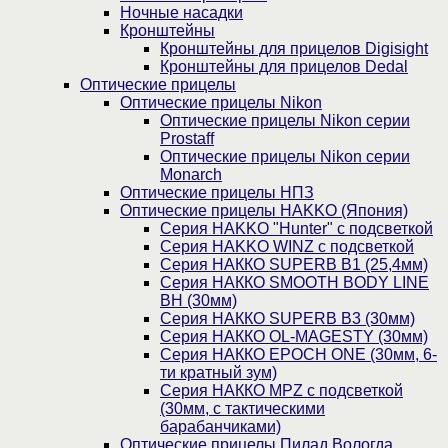
Ночные насадки
Кронштейны
Кронштейны для прицелов Digisight
Кронштейны для прицелов Dedal
Оптические прицелы
Оптические прицелы Nikon
Оптические прицелы Nikon серии
Prostaff
Оптические прицелы Nikon серии
Monarch
Оптические прицелы НПЗ
Оптические прицелы HAKKO (Япония)
Cерия HAKKO "Hunter" с подсветкой
Серия НAKKO WINZ с подсветкой
Серия НАККО SUPERB B1 (25,4мм)
Серия НАККО SMOOTH BODY LINE
BH (30мм)
Серия НАККО SUPERB B3 (30мм)
Серия НАККО OL-MAGESTY (30мм)
Серия НАККО EPOCH ONE (30мм, 6-
ти кратный зум)
Серия НАККО MPZ с подсветкой
(30мм, c тактическими
барабанчиками)
Оптические прицелы Пилад Вологда