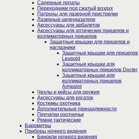
Саперные лопаты
Переходники под сжатый воздух
Патроны для лазерной пристрелки
Лазерные целеуказатели
Аксессуары для арбалетов
Аксессуары для оптических прицелов и
коллиматорных прицелов
Защитные крышки для прицелов и
наглазники
Защитные крышки для прицелов
Leupold
Защитные крышки для
коллиматорных прицелов Docter
Защитные крышки для
коллиматорных прицелов
Aimpoint
Чехлы и кейсы для оружия
Аксессуары для рогаток
Костюмы охотника
Дополнительные принадлежности
Перчатки охотничьи
Ремни тактические
Барометры
Приборы ночного видения
Бинокли ночного видения