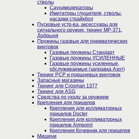
стволы
Саундмодераторы
Имитаторы глушителя, стволы,
насадки страйкбол
Пусковые устр-ва, аксессуары для
сигнального оружия, тюнинг МР-371,
Добрыня
Пружины газовые для пневматических
винтовок
Газовые пружины Стандарт
Газовые пружины УСИЛЕННЫЕ
Газовые пружины усиленные,
обслуживаемые (заправка Азот)
Тюнинг PCP и поршневых винтовок
Запасные магазины
Тюнинг для Crosman 1377
Тюнинг для ASG
Средства по уходу за оружием
Крепления для прицелов
Крепления для коллиматорных
прицелов Docter
Крепления для коллиматорных
прицелов Aimpoint
Крепления Кочевник для прицелов
Мишени