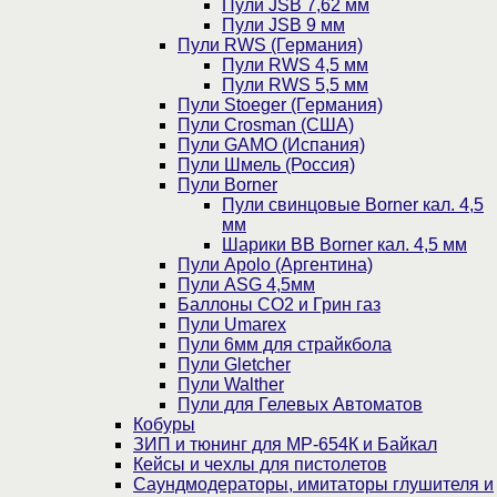
Пули JSB 7,62 мм
Пули JSB 9 мм
Пули RWS (Германия)
Пули RWS 4,5 мм
Пули RWS 5,5 мм
Пули Stoeger (Германия)
Пули Crosman (США)
Пули GAMO (Испания)
Пули Шмель (Россия)
Пули Borner
Пули свинцовые Borner кал. 4,5
мм
Шарики BB Borner кал. 4,5 мм
Пули Apolo (Аргентина)
Пули ASG 4,5мм
Баллоны CO2 и Грин газ
Пули Umarex
Пули 6мм для страйкбола
Пули Gletcher
Пули Walther
Пули для Гелевых Автоматов
Кобуры
ЗИП и тюнинг для МР-654К и Байкал
Кейсы и чехлы для пистолетов
Саундмодераторы, имитаторы глушителя и