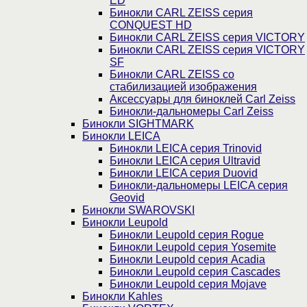
ED
Бинокли CARL ZEISS серия
CONQUEST HD
Бинокли CARL ZEISS серия VICTORY
Бинокли CARL ZEISS серия VICTORY
SF
Бинокли CARL ZEISS со
стабилизацией изображения
Аксессуары для биноклей Carl Zeiss
Бинокли-дальномеры Carl Zeiss
Бинокли SIGHTMARK
Бинокли LEICA
Бинокли LEICA серия Trinovid
Бинокли LEICA серия Ultravid
Бинокли LEICA серия Duovid
Бинокли-дальномеры LEICA серия
Geovid
Бинокли SWAROVSKI
Бинокли Leupold
Бинокли Leupold серия Rogue
Бинокли Leupold серия Yosemite
Бинокли Leupold серия Acadia
Бинокли Leupold серия Cascades
Бинокли Leupold серия Mojave
Бинокли Kahles