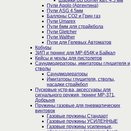
Шарики BB Borner кал. 4,5 мм
Пули Apolo (Аргентина)
Пули ASG 4,5мм
Баллоны CO2 и Грин газ
Пули Umarex
Пули 6мм для страйкбола
Пули Gletcher
Пули Walther
Пули для Гелевых Автоматов
Кобуры
ЗИП и тюнинг для МР-654К и Байкал
Кейсы и чехлы для пистолетов
Саундмодераторы, имитаторы глушителя и
стволы
Саундмодераторы
Имитаторы глушителя, стволы,
насадки страйкбол
Пусковые устр-ва, аксессуары для
сигнального оружия, тюнинг МР-371,
Добрыня
Пружины газовые для пневматических
винтовок
Газовые пружины Стандарт
Газовые пружины УСИЛЕННЫЕ
Газовые пружины усиленные,