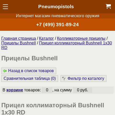
Pneumopistols
Интернет магазин пневматического оружия
+7 (499) 391-89-24
Главная страница
/
Каталог
/
Коллиматорные прицелы
/
Прицелы Bushnell
/
Прицел коллиматорный Bushnell 1х30
RD
Прицелы Bushnell
Назад в список товаров
Сравнительная таблица (
0
)
Фильтр по каталогу
В
корзине
товаров:
0
, на сумму
0 руб.
Прицел коллиматорный Bushnell
1х30 RD