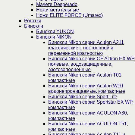
Мачете Desperado
Ножи метательные
Ножи ELITE FORCE (Umarex)
Рогатки
Бинокли
Бинокли YUKON
Бинокли NIKON
Бинокли Nikon серии Aculon A211
классические с постоянной и
переменной кратностью
Бинокли Nikon серии СF Action EX WP
полевые, водозащищенные,
азотозополненные
Бинокли Nikon серии Aculon T01
компактные
Бинокли Nikon серии Aculon W10
водонепроницаемые, компактные
Бинокли Nikon серии Sport Lite
Бинокли Nikon серии Sportstar EX WP,
компактные
Бинокли Nikon серии ACULON A30,
компактные
Бинокли Nikon серии ACULON Т51,
компактные
Бинокли Nikon серии Aculon T11 и