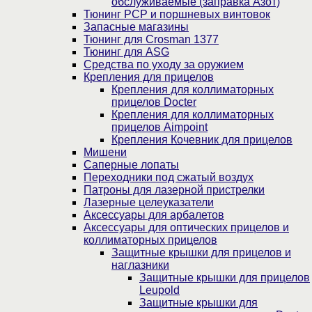
обслуживаемые (заправка Азот)
Тюнинг PCP и поршневых винтовок
Запасные магазины
Тюнинг для Crosman 1377
Тюнинг для ASG
Средства по уходу за оружием
Крепления для прицелов
Крепления для коллиматорных
прицелов Docter
Крепления для коллиматорных
прицелов Aimpoint
Крепления Кочевник для прицелов
Мишени
Саперные лопаты
Переходники под сжатый воздух
Патроны для лазерной пристрелки
Лазерные целеуказатели
Аксессуары для арбалетов
Аксессуары для оптических прицелов и
коллиматорных прицелов
Защитные крышки для прицелов и
наглазники
Защитные крышки для прицелов
Leupold
Защитные крышки для