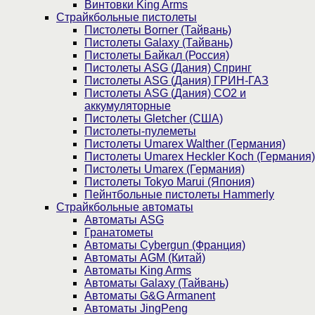
Винтовки King Arms
Страйкбольные пистолеты
Пистолеты Borner (Тайвань)
Пистолеты Galaxy (Тайвань)
Пистолеты Байкал (Россия)
Пистолеты ASG (Дания) Спринг
Пистолеты ASG (Дания) ГРИН-ГАЗ
Пистолеты ASG (Дания) CO2 и
аккумуляторные
Пистолеты Gletcher (США)
Пистолеты-пулеметы
Пистолеты Umarex Walther (Германия)
Пистолеты Umarex Heckler Koch (Германия)
Пистолеты Umarex (Германия)
Пистолеты Tokyo Marui (Япония)
Пейнтбольные пистолеты Hammerly
Страйкбольные автоматы
Автоматы ASG
Гранатометы
Автоматы Cybergun (Франция)
Автоматы AGM (Китай)
Автоматы King Arms
Автоматы Galaxy (Тайвань)
Автоматы G&G Armanent
Автоматы JingPeng