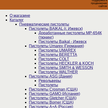
поддержка и
продвижение
сайтов
О магазине
Каталог
Пнев­ма­ти­чес­кие пистолеты
Пистолеты BAIKAL (г. Ижевск)
Доработанные пистолеты МР-654К
(тюнинг)
Пистолеты Baikal - Ижевск
Пистолеты Umarex (Германия)
Пистолеты UMAREX
Пистолеты BERETTA
Пистолеты COLT
Пистолеты HECKLER & KOCH
Пистолеты SMITH & WESSON
Пистолеты WALTHER
Пистолеты ASG (Дания)
Револьверы
Пистолеты
Пистолеты Crosman (США)
Пистолеты GAMO (Испания)
Пистолеты Gletcher (США)
Пистолеты Borner (США)
Пистолеты А+А (Россия)