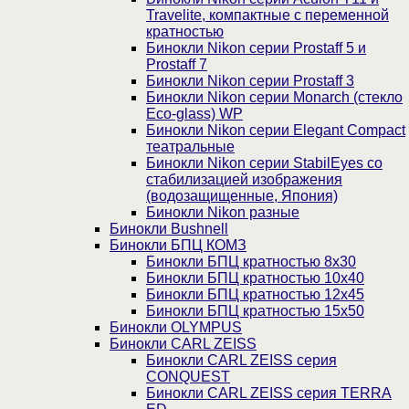
Travelite, компактные с переменной
кратностью
Бинокли Nikon серии Prostaff 5 и
Prostaff 7
Бинокли Nikon серии Prostaff 3
Бинокли Nikon серии Monarch (стекло
Eco-glass) WP
Бинокли Nikon серии Elegant Compact
театральные
Бинокли Nikon серии StabilEyes со
стабилизацией изображения
(водозащищенные, Япония)
Бинокли Nikon разные
Бинокли Bushnell
Бинокли БПЦ КОМЗ
Бинокли БПЦ кратностью 8х30
Бинокли БПЦ кратностью 10х40
Бинокли БПЦ кратностью 12х45
Бинокли БПЦ кратностью 15х50
Бинокли OLYMPUS
Бинокли CARL ZEISS
Бинокли CARL ZEISS серия
CONQUEST
Бинокли CARL ZEISS серия TERRA