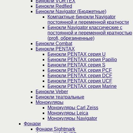
Бинокли VORTEX
Бинокли Redfied
Бинокли Navigator (Бюджетные)
Компактные бинокли Navigator
постоянной и переменной кратности
Бинокли Navigator классические с
постоянной и переменной кратностью
(profi, обрезиненные)
Бинокли Combat
Бинокли PENTAX
Бинокли PENTAX серия U
Бинокли PENTAX серия Papilio
Бинокли PENTAX серия S
Бинокли PENTAX серия PCF
Бинокли PENTAX серия DCF
Бинокли PENTAX серия UCF
Бинокли PENTAX серия Marine
Бинокли Veber
Бинокли театральные
Монокуляры
Монокуляры Carl Zeiss
Монокуляры Leica
Монокуляры Navigator
Фонари
Фонари Sightmark