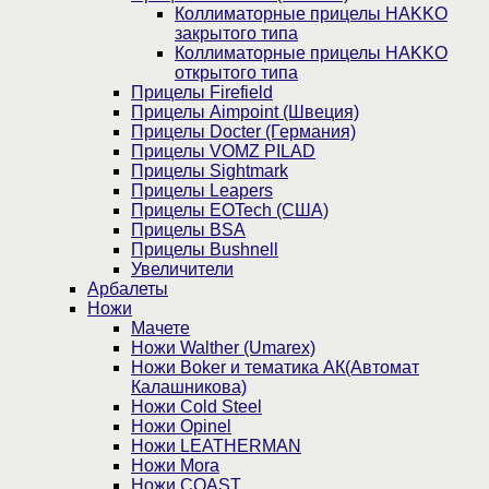
Коллиматорные прицелы HAKKO
закрытого типа
Коллиматорные прицелы HAKKO
открытого типа
Прицелы Firefield
Прицелы Aimpoint (Швеция)
Прицелы Docter (Германия)
Прицелы VOMZ PILAD
Прицелы Sightmark
Прицелы Leapers
Прицелы EOTech (США)
Прицелы BSA
Прицелы Bushnell
Увеличители
Арбалеты
Ножи
Мачете
Ножи Walther (Umarex)
Ножи Boker и тематика АК(Автомат
Калашникова)
Ножи Cold Steel
Ножи Opinel
Ножи LEATHERMAN
Ножи Mora
Ножи COAST