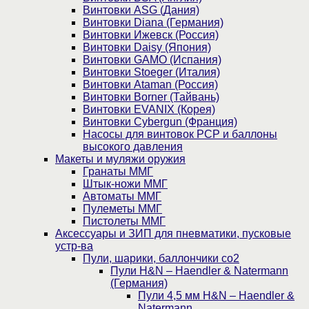
Винтовки ASG (Дания)
Винтовки Diana (Германия)
Винтовки Ижевск (Россия)
Винтовки Daisy (Япония)
Винтовки GAMO (Испания)
Винтовки Stoeger (Италия)
Винтовки Ataman (Россия)
Винтовки Borner (Тайвань)
Винтовки EVANIX (Корея)
Винтовки Cybergun (Франция)
Насосы для винтовок PCP и баллоны
высокого давления
Макеты и муляжи оружия
Гранаты ММГ
Штык-ножи ММГ
Автоматы ММГ
Пулеметы ММГ
Пистолеты ММГ
Аксессуары и ЗИП для пневматики, пусковые
устр-ва
Пули, шарики, баллончики со2
Пули H&N – Haendler & Natermann
(Германия)
Пули 4,5 мм H&N – Haendler &
Natermann