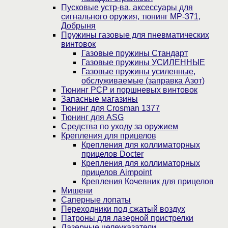
Пусковые устр-ва, аксессуары для
сигнального оружия, тюнинг МР-371,
Добрыня
Пружины газовые для пневматических
винтовок
Газовые пружины Стандарт
Газовые пружины УСИЛЕННЫЕ
Газовые пружины усиленные,
обслуживаемые (заправка Азот)
Тюнинг PCP и поршневых винтовок
Запасные магазины
Тюнинг для Crosman 1377
Тюнинг для ASG
Средства по уходу за оружием
Крепления для прицелов
Крепления для коллиматорных
прицелов Docter
Крепления для коллиматорных
прицелов Aimpoint
Крепления Кочевник для прицелов
Мишени
Саперные лопаты
Переходники под сжатый воздух
Патроны для лазерной пристрелки
Лазерные целеуказатели