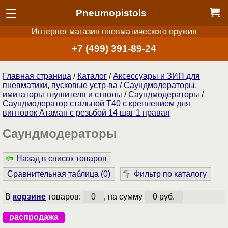
Pneumopistols
Интернет магазин пневматического оружия
+7 (499) 391-89-24
Главная страница
/
Каталог
/
Аксессуары и ЗИП для
пневматики, пусковые устр-ва
/
Саундмодераторы,
имитаторы глушителя и стволы
/
Саундмодераторы
/
Саундмодератор стальной Т40 с креплением для
винтовок Атаман с резьбой 14 шаг 1 правая
Саундмодераторы
Назад в список товаров
Сравнительная таблица (
0
)
Фильтр по каталогу
В
корзине
товаров:
0
, на сумму
0 руб.
распродажа