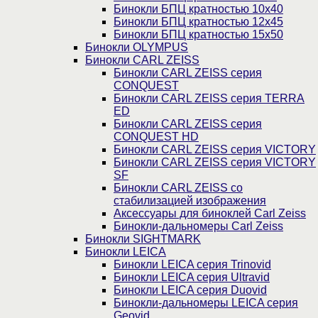
Бинокли БПЦ кратностью 10х40
Бинокли БПЦ кратностью 12х45
Бинокли БПЦ кратностью 15х50
Бинокли OLYMPUS
Бинокли CARL ZEISS
Бинокли CARL ZEISS серия
CONQUEST
Бинокли CARL ZEISS серия TERRA
ED
Бинокли CARL ZEISS серия
CONQUEST HD
Бинокли CARL ZEISS серия VICTORY
Бинокли CARL ZEISS серия VICTORY
SF
Бинокли CARL ZEISS со
стабилизацией изображения
Аксессуары для биноклей Carl Zeiss
Бинокли-дальномеры Carl Zeiss
Бинокли SIGHTMARK
Бинокли LEICA
Бинокли LEICA серия Trinovid
Бинокли LEICA серия Ultravid
Бинокли LEICA серия Duovid
Бинокли-дальномеры LEICA серия
Geovid