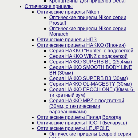
Кронштейны для прицелов Dedal
Оптические прицелы
Оптические прицелы Nikon
Оптические прицелы Nikon серии
Prostaff
Оптические прицелы Nikon серии
Monarch
Оптические прицелы НПЗ
Оптические прицелы HAKKO (Япония)
Cерия HAKKO "Hunter" с подсветкой
Серия НAKKO WINZ с подсветкой
Серия НАККО SUPERB B1 (25,4мм)
Серия НАККО SMOOTH BODY LINE
BH (30мм)
Серия НАККО SUPERB B3 (30мм)
Серия НАККО OL-MAGESTY (30мм)
Серия НАККО EPOCH ONE (30мм, 6-
ти кратный зум)
Серия НАККО MPZ с подсветкой
(30мм, c тактическими
барабанчиками)
Оптические прицелы Пилад Вологда
Оптические прицелы ПОСП (Беларусь)
Оптические прицелы LEUPOLD
Оптические прицелы Leupold серия