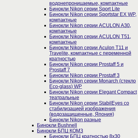
водонепроницаемые, компактные
Бинокли Nikon серии Sport Lite
Бинокли Nikon серии Sportstar EX WP,
компактные
Бинокли Nikon серии ACULON A30,
компактные
Бинокли Nikon серии ACULON Т51,
компактные
Бинокли Nikon серии Aculon T11 и
Travelite, компактные с переменной
кратностью
Бинокли Nikon серии Prostaff 5 и
Prostaff 7
Бинокли Nikon серии Prostaff 3
Бинокли Nikon серии Monarch (стекло
Eco-glass) WP
Бинокли Nikon серии Elegant Compact
театральные
Бинокли Nikon серии StabilEyes со
стабилизацией изображения
(водозащищенные, Япония)
Бинокли Nikon разные
Бинокли Bushnell
Бинокли БПЦ КОМЗ
Бинокли БПЦ кратностью 8х30