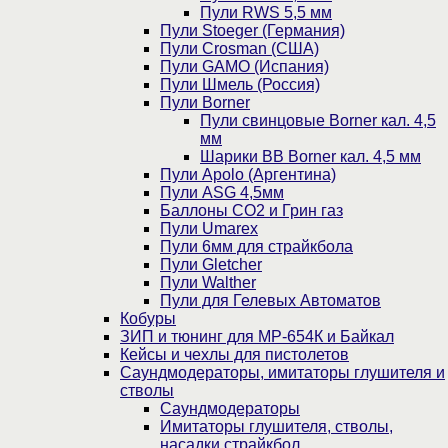
Пули RWS 5,5 мм
Пули Stoeger (Германия)
Пули Crosman (США)
Пули GAMO (Испания)
Пули Шмель (Россия)
Пули Borner
Пули свинцовые Borner кал. 4,5
мм
Шарики BB Borner кал. 4,5 мм
Пули Apolo (Аргентина)
Пули ASG 4,5мм
Баллоны CO2 и Грин газ
Пули Umarex
Пули 6мм для страйкбола
Пули Gletcher
Пули Walther
Пули для Гелевых Автоматов
Кобуры
ЗИП и тюнинг для МР-654К и Байкал
Кейсы и чехлы для пистолетов
Саундмодераторы, имитаторы глушителя и
стволы
Саундмодераторы
Имитаторы глушителя, стволы,
насадки страйкбол