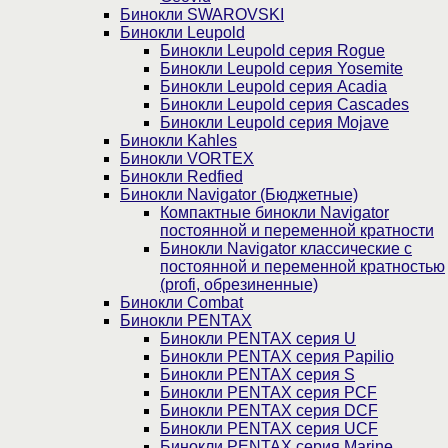
Бинокли SWAROVSKI
Бинокли Leupold
Бинокли Leupold серия Rogue
Бинокли Leupold серия Yosemite
Бинокли Leupold серия Acadia
Бинокли Leupold серия Cascades
Бинокли Leupold серия Mojave
Бинокли Kahles
Бинокли VORTEX
Бинокли Redfied
Бинокли Navigator (Бюджетные)
Компактные бинокли Navigator
постоянной и переменной кратности
Бинокли Navigator классические с
постоянной и переменной кратностью
(profi, обрезиненные)
Бинокли Combat
Бинокли PENTAX
Бинокли PENTAX серия U
Бинокли PENTAX серия Papilio
Бинокли PENTAX серия S
Бинокли PENTAX серия PCF
Бинокли PENTAX серия DCF
Бинокли PENTAX серия UCF
Бинокли PENTAX серия Marine