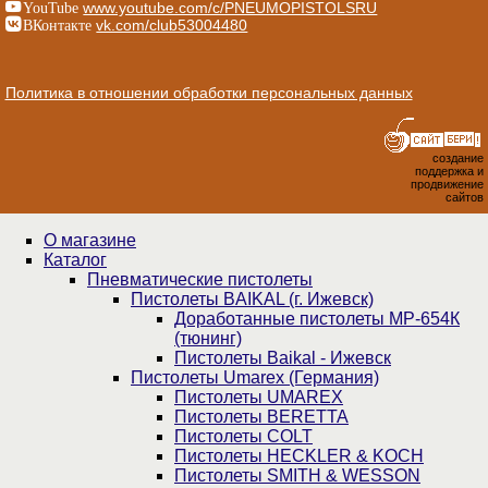
YouTube
www.youtube.com/c/PNEUMOPISTOLSRU
ВКонтакте
vk.com/club53004480
Политика в отношении обработки персональных данных
создание
поддержка и
продвижение
сайтов
О магазине
Каталог
Пнев­ма­ти­чес­кие пистолеты
Пистолеты BAIKAL (г. Ижевск)
Доработанные пистолеты МР-654К
(тюнинг)
Пистолеты Baikal - Ижевск
Пистолеты Umarex (Германия)
Пистолеты UMAREX
Пистолеты BERETTA
Пистолеты COLT
Пистолеты HECKLER & KOCH
Пистолеты SMITH & WESSON