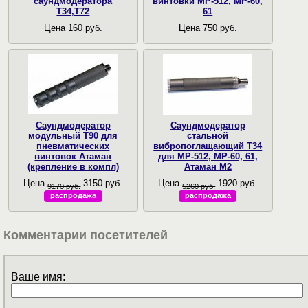
саундмодератора
винтовки МР-512, МР-60,
Т34,Т72
61
Цена 160 руб.
Цена 750 руб.
Саундмодератор
Саундмодератор
модульный T90 для
стальной
пневматических
вибропоглащающий T34
винтовок Атаман
для МР-512, МР-60, 61,
(крепление в компл)
Атаман М2
Цена
3150 руб.
Цена
1920 руб.
9170 руб.
5260 руб.
распродажа
распродажа
Комментарии посетителей
Ваше имя: