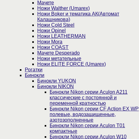
Мачете
Ножи Walther (Umarex)
Ножи Boker и тематика АК(Автомат
Калашникова)
Ножи Cold Steel
Ножи Opinel
Ножи LEATHERMAN
Ножи Mora
Ножи COAST
Мачете Desperado
Ножи метательные
Ножи ELITE FORCE (Umarex)
Рогатки
Бинокли
Бинокли YUKON
Бинокли NIKON
Бинокли Nikon серии Aculon A211
классические с постоянной и
переменной кратностью
Бинокли Nikon серии СF Action EX WP
полевые, водозащищенные,
азотозополненные
Бинокли Nikon серии Aculon T01
компактные
Бинокли Nikon серии Aculon W10