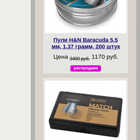
Пули H&N Baracuda 5,5
мм, 1,37 грамм, 200 штук
Цена
1170 руб.
3400 руб.
распродажа