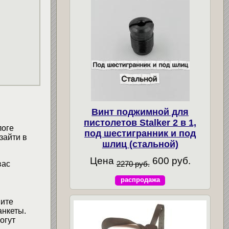
Винт поджимной для
пистолетов Stalker 2 в 1,
логе
под шестигранник и под
зайти в
шлиц (стальной)
Цена
600 руб.
вас
2270 руб.
распродажа
мите
анкеты.
огут