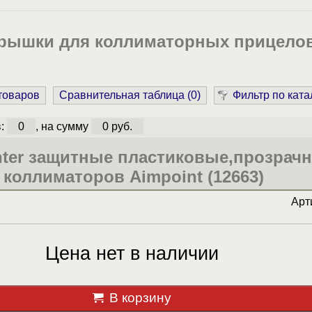
рышки для коллиматорных прицело
 товаров
Сравнительная таблица (
0
)
Фильтр по ката
в:
0
, на сумму
0 руб.
ter защитные пластиковые,прозрачн
 коллиматоров Aimpoint (12663)
Арт
Цена нет в наличии
В корзину