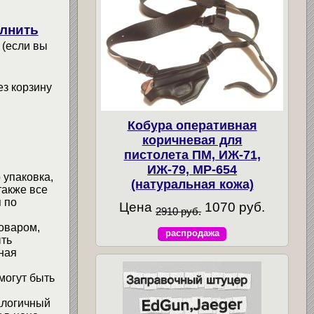
лнить
 (если вы
ез корзину
Кобура оперативная
коричневая для
пистолета ПМ, ИЖ-71,
ИЖ-79, МР-654
 упаковка,
(натуральная кожа)
также все
 по
Цена
1070 руб.
2910 руб.
товаром,
распродажа
ыть
ная
могут быть
алогичный