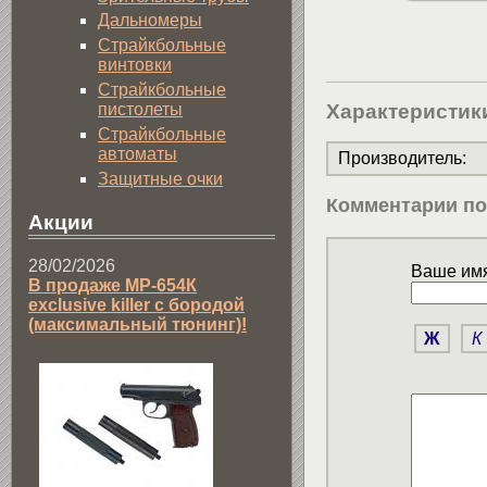
Дальномеры
Страйкбольные
винтовки
Страйкбольные
Характеристик
пистолеты
Страйкбольные
автоматы
Производитель
:
Защитные очки
Комментарии по
Акции
28/02/2026
Ваше имя
В продаже МР-654К
exclusive killer с бородой
(максимальный тюнинг)!
Ж
К