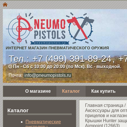
ИНТЕРНЕТ МАГАЗИН ПНЕВМАТИЧЕСКОГО ОРУЖИЯ
Тел.:
+7 (499) 391-89-24
,
+7
Пн - Сб с 10:00 до 20:00 (по Мск). Вс - выходной.
Почта:
info@pneumopistols.ru
О магазине
Каталог
Как купить
Главная страница
/
Каталог
Аксессуары для оп
прицелов и наглазн
Крышки Hunter защ
Пнев­ма­ти­чес­кие
Aimpoint (12663)
пистолеты