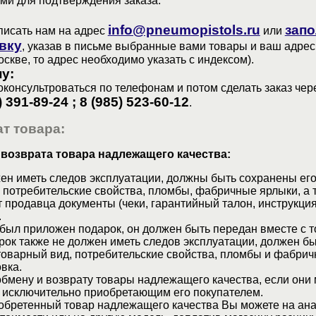
ами для подтверждения заказа.
info@pneumopistols.ru
запо
писать нам на адрес
или
вку
, указав в письме выбранные вами товары и ваш адрес
оскве, то адрес необходимо указать с индексом).
у:
консультроваться по телефонам и потом сделать заказ чер
) 391-89-24 ; 8 (985) 523-60-12
.
т товара:
 возврата товара надлежащего качества:
ен иметь следов эксплуатации, должны быть сохранены его
 потребительские свойства, пломбы, фабричные ярлыки, а 
 продавца документы (чеки, гарантийный талон, инструкция
.
 был приложен подарок, он должен быть передан вместе с 
рок также не должен иметь следов эксплуатации, должен б
товарный вид, потребительские свойства, пломбы и фабрич
вка.
бмену и возврату товары надлежащего качества, если они 
 исключительно приобретающим его покупателем.
обретенный товар надлежащего качества Вы можете на ан