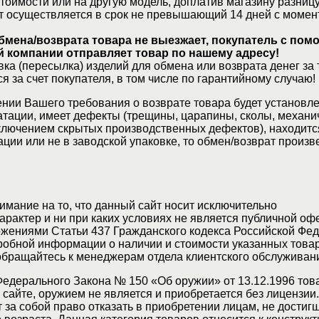
стоимости или на другую модель, доплатив магазину разницу
т осуществляется в срок не превышающий 14 дней с момен
бмена/возврата товара не выезжает, покупатель с по
 компании отправляет товар по нашему адресу!
ка (пересылка) изделий для обмена или возврата денег за 
я за счет покупателя, в том числе по гарантийному случаю!
нии Вашего требования о возврате товара будет установле
атации, имеет дефекты (трещины, царапины, сколы, механи
ключением скрытых производственных дефектов), находитс
ции или не в заводской упаковке, то обмен/возврат произв
мание на то, что данный сайт носит исключительно
актер и ни при каких условиях не является публичной оф
жениями Статьи 437 Гражданского кодекса Российской Фед
обной информации о наличии и стоимости указанных товар
 обращайтесь к менеджерам отдела клиентского обслуживан
Федерального Закона № 150 «Об оружии» от 13.12.1996 тов
сайте, оружием не является и приобретается без лицензии
 за собой право отказать в приобретении лицам, не достиг