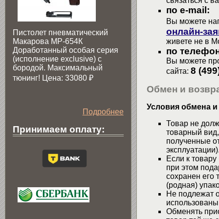
связаться с в
по e-mail:
Вы можете на
онлайн-зая
Пистолет пневматический
Макарова МР-654К
живете не в М
Доработанный особая серия
по телефон
(исполнение exclusive) c
Вы можете про
бородой. Максимальный
8 (499
сайта:
тюнинг! Цена: 33080
₽
Обмен и возвра
Условия обмена и
Подробнее
Товар не долж
Принимаем оплату:
товарный вид,
полученные от
эксплуатации)
Если к товару
при этом пода
сохранен его 
(родная) упако
Не подлежат о
использованы
Обменять при