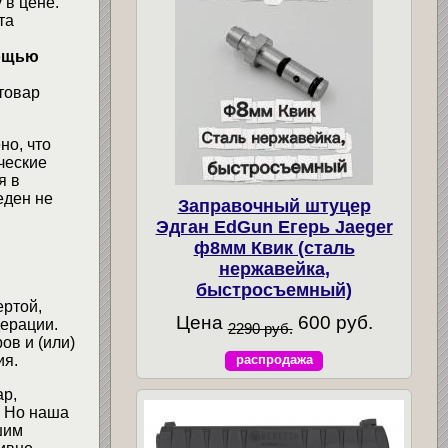
 в цене.
та
мощью
товар
но, что
ческие
я в
еден не
Заправочный штуцер
Эдган EdGun Егерь Jaeger
ф8мм Квик (сталь
нержавейка,
быстросъемный)
ертой,
Цена
600 руб.
ерации.
2290 руб.
ов и (или)
распродажа
ия.
ар,
. Но наша
шим