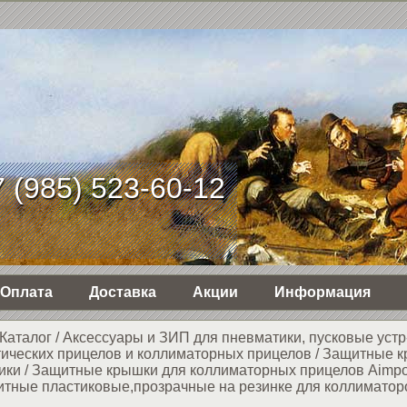
 (985) 523-60-12
Оплата
Доставка
Акции
Информация
Каталог
/
Аксессуары и ЗИП для пневматики, пусковые устр
тических прицелов и коллиматорных прицелов
/
Защитные к
ики
/
Защитные крышки для коллиматорных прицелов Aimpo
итные пластиковые,прозрачные на резинке для коллиматор