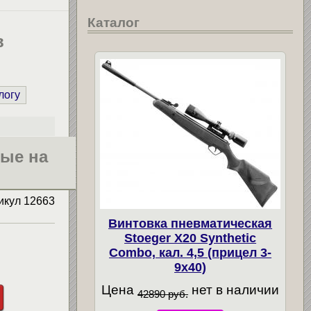
Каталог
в
логу
ые на
икул
12663
Винтовка пневматическая
Stoeger X20 Synthetic
Combo, кал. 4,5 (прицел 3-
9х40)
Цена
нет в наличии
42890 руб.