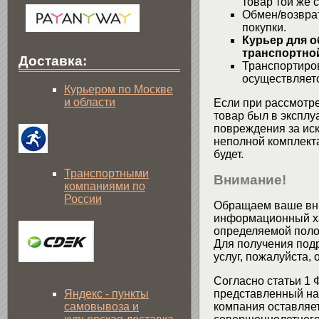
товар той же 
Обмен/возвра
покупки.
Курьер для о
транспортной
Доставка:
Транспортиров
осуществляетс
Курьером по Москве
и области
Если при рассмотре
товар был в эксплу
повреждения за ис
неполной комплекта
будет.
Транспортными
Внимание!
компаниями по
России
Обращаем ваше вни
информационный хар
определяемой поло
Для получения подр
услуг, пожалуйста,
Согласно статьи 1 
Яндекс - пункты
представленный на 
самовывоза и
компания оставляет