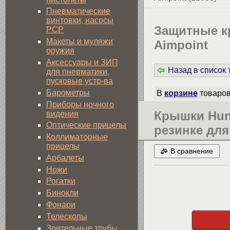
Пневматические
винтовки, насосы
Защитные к
PCP
Макеты и муляжи
Aimpoint
оружия
Аксессуары и ЗИП
Назад в список
для пневматики,
пусковые устр-ва
Барометры
В
корзине
товаро
Приборы ночного
Крышки Hun
видения
Оптические прицелы
резинке для
Коллиматорные
прицелы
В сравнение
Арбалеты
Ножи
Рогатки
Бинокли
Фонари
Телескопы
Зрительные трубы