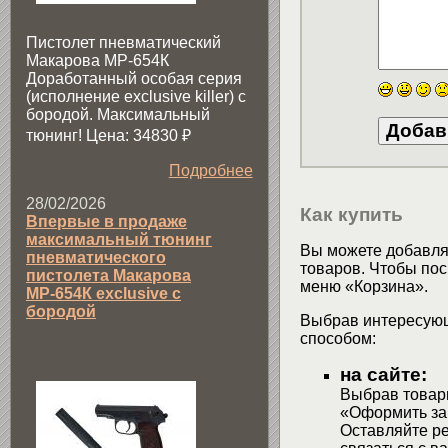
Пистолет пневматический
Макарова МР-654К
Доработанный особая серия
(исполнение exclusive killer) с
бородой. Максимальный
тюнинг! Цена: 34830
₽
Подробнее
28/02/2026
Как купить
Впервые в продаже
максимальный тюнинг
Вы можете добавлят
пневматического
товаров. Чтобы пос
пистолета Макарова
меню «Корзина».
МР-654К exclusive с
бородой
Выбрав интересующ
способом:
на сайте:
Выбрав товары
«Оформить зак
Оставляйте р